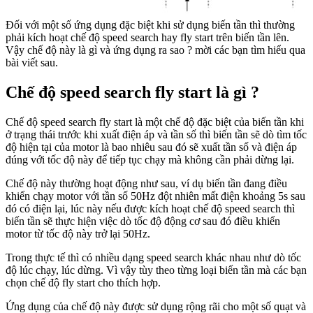
Đối với một số ứng dụng đặc biệt khi sử dụng biến tần thì thường
phải kích hoạt chế độ speed search hay fly start trên biến tần lên.
Vậy chế độ này là gì và ứng dụng ra sao ? mời các bạn tìm hiểu qua
bài viết sau.
Chế độ speed search fly start là gì ?
Chế độ speed search fly start là một chế độ đặc biệt của biến tần khi
ở trạng thái trước khi xuất điện áp và tần số thì biến tần sẽ dò tìm tốc
độ hiện tại của motor là bao nhiêu sau đó sẽ xuất tần số và điện áp
đúng với tốc độ này để tiếp tục chạy mà không cần phải dừng lại.
Chế độ này thường hoạt động như sau, ví dụ biến tần đang điều
khiển chạy motor với tần số 50Hz đột nhiên mất điện khoảng 5s sau
đó có điện lại, lúc này nếu được kích hoạt chế độ speed search thì
biến tần sẽ thực hiện việc dò tốc độ động cơ sau đó điều khiển
motor từ tốc độ này trở lại 50Hz.
Trong thực tế thì có nhiều dạng speed search khác nhau như dò tốc
độ lúc chạy, lúc dừng. Vì vậy tùy theo từng loại biến tần mà các bạn
chọn chế độ fly start cho thích hợp.
Ứng dụng của chế độ này được sử dụng rộng rãi cho một số quạt và