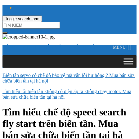
Toggle search form
CÔNG TY TNHH ĐIỆN VÀ TỰ ĐỘNG HÓA HƯNG LONG
MENU
Biến tần servo có chế độ bảo vệ mà vẫn lỗi hư hỏng ? Mua bán sửa
chữa biến tần tại hà nội
Tìm hiểu lỗi biến tần không có điện áp ra không chạy motor. Mua
bán sửa chữa biến tần tại hà nội
Tìm hiểu chế độ speed search
fly start trên biến tần. Mua
bán sửa chữa biến tần tại hà