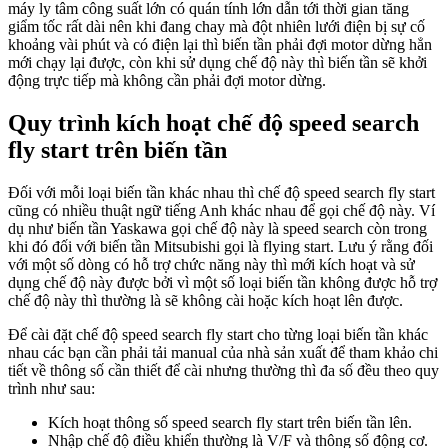
máy ly tâm công suất lớn có quán tính lớn dẫn tới thời gian tăng
giẩm tốc rất dài nên khi đang chay mà đột nhiên lưới điện bị sự cố
khoảng vài phút và có điện lại thì biến tần phải đợi motor dừng hẳn
mới chạy lại được, còn khi sử dụng chế độ này thì biến tần sẽ khởi
động trực tiếp mà không cần phải đợi motor dừng.
Quy trình kích hoạt chế độ speed search
fly start trên biến tần
Đối với mỗi loại biến tần khác nhau thì chế độ speed search fly start
cũng có nhiều thuật ngữ tiếng Anh khác nhau để gọi chế độ này. Ví
dụ như biến tần Yaskawa gọi chế độ này là speed search còn trong
khi đó đối với biến tần Mitsubishi gọi là flying start. Lưu ý rằng đối
với một số dòng có hỗ trợ chức năng này thì mới kích hoạt và sử
dụng chế độ này được bởi vì một số loại biến tần không được hỗ trợ
chế độ này thì thường là sẽ không cài hoặc kích hoạt lên được.
Để cài đặt chế độ speed search fly start cho từng loại biến tần khác
nhau các bạn cần phải tải manual của nhà sản xuất để tham khảo chi
tiết về thông số cần thiết để cài nhưng thường thì đa số đều theo quy
trình như sau:
Kích hoạt thông số speed search fly start trên biến tần lên.
Nhập chế độ điều khiển thường là V/F và thông số động cơ.