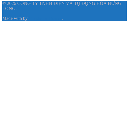
© 2026 CÔNG TY TNHH ĐIỆN VÀ TỰ ĐỘNG HÓA HƯNG
LONG.
Made with
by
Graphene Themes
.