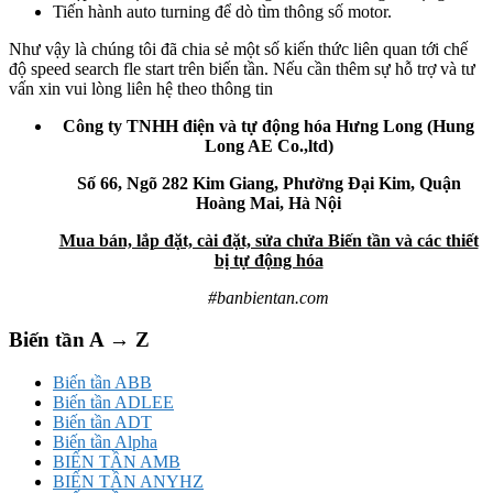
Tiến hành auto turning để dò tìm thông số motor.
Như vậy là chúng tôi đã chia sẻ một số kiến thức liên quan tới chế
độ speed search fle start trên biến tần. Nếu cần thêm sự hỗ trợ và tư
vấn xin vui lòng liên hệ theo thông tin
Công ty TNHH điện và tự động hóa Hưng Long (Hung
Long AE Co.,ltd)
Số 66, Ngõ 282 Kim Giang, Phường Đại Kim, Quận
Hoàng Mai, Hà Nội
Mua bán, lắp đặt, cài đặt, sửa chửa Biến tần và các thiết
bị tự động hóa
#banbientan.com
Biến tần A → Z
Biến tần ABB
Biến tần ADLEE
Biến tần ADT
Biến tần Alpha
BIẾN TẦN AMB
BIẾN TẦN ANYHZ