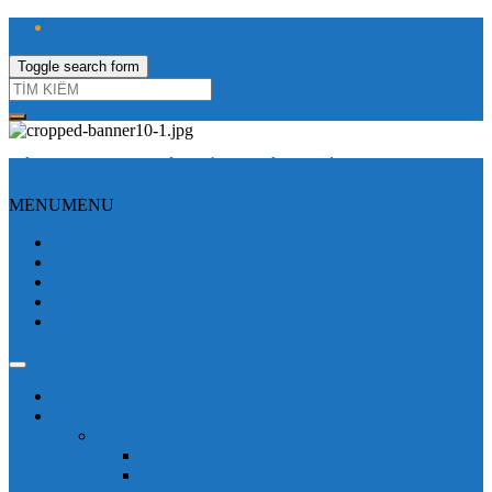
Toggle search form
CÔNG TY TNHH ĐIỆN VÀ TỰ ĐỘNG HÓA HƯNG LONG
MENU
MENU
Trang Chủ
Giới thiệu
Sửa Biến tần
Hình Ảnh
Liên hệ
Shop - sản phẩm
Mitsubishi
Biến tần mitsubishi
Biến tần FR-E700
Biến tần FR-A700