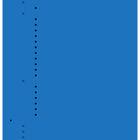
PLC Mitsubishi Micro
PLC Mitsubishi Anpha2
PLC Mitsubishi A
CPU A
Battery Memory A
CC-Link module A
Connector A
Input - Output unit A
Input Unit A
Main Base A
Module Analog A
Module Position A
Output Unit A
Temperature module A
Servo Mitsubishi
Servo Amplifier MR-J2S
Servo Motor MR-J2S
Servo Amplifier MR-J3
Servo Amplifier MR-J2S
Servo Motor MR-J2S
Servo Amplifier MR-J3
Keyence
Cảm biến vùng Keyence
Cảm biến Laser Keyence
Cảm biến màu Keyence