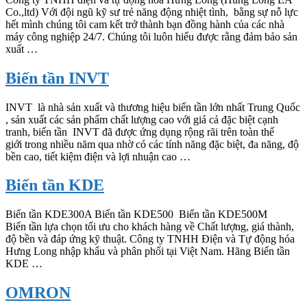
Co.,ltd) Với đội ngũ kỹ sư trẻ năng động nhiệt tình, bằng sự nỗ lực
hết mình chúng tôi cam kết trở thành bạn đồng hành của các nhà
máy công nghiệp 24/7. Chúng tôi luôn hiểu được rằng đảm bảo sản
xuất …
Biến tần INVT
INVT là nhà sản xuất và thương hiệu biến tần lớn nhất Trung Quốc
, sản xuất các sản phẩm chất lượng cao với giá cả đặc biệt cạnh
tranh, biến tần INVT đã được ứng dụng rộng rãi trên toàn thế
giới trong nhiều năm qua nhờ có các tính năng đặc biệt, đa năng, độ
bền cao, tiết kiệm điện và lợi nhuận cao …
Biến tần KDE
Biến tần KDE300A Biến tần KDE500 Biến tần KDE500M
Biến tần lựa chọn tối ưu cho khách hàng về Chất lượng, giá thành,
độ bền và đáp ứng kỹ thuật. Công ty TNHH Điện và Tự động hóa
Hưng Long nhập khẩu và phân phối tại Việt Nam. Hãng Biến tần
KDE …
OMRON