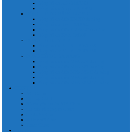
Đồng hồ đo A 3P MA2301
Đồng hồ đo Ampere MA302
ĐỒNG HỒ ĐO NĂNG LƯỢNG
Đồng hồ đo điện EM368 đa năng
Đồng hồ đo Kwh EM306C
Đồng hồ đo điện EM368-C đa năng
Đồng hồ đo Kwh EM306
ĐỒNG HỒ ĐO V-A-F
Đồng hồ đo: V – A – F VAF39
Đồng hồ đo: V – A – F VAF36
ĐỒNG HỒ ĐO ĐA NĂNG
Đồng hồ đo điện MFM374 đa năng
Đồng hồ đo điện MFM383 đa năng
Đồng hồ đo điện MFM383-C đa năng
Đồng hồ đo điện MFM384 đa năng
Đồng hồ đo điện MFM384-C đa năng
CHINT
ACB Chint
Biến áp Chint
Bộ chuyển nguồn ATS Chint
CB bảo vệ động cơ Chint
Contactor Chint
Rơ le nhiệt Chint
Timer Chint
Honeywell