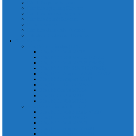
Cảm biến quang Keyence
Cảm biến sợi quang Keyence
Cảm biến tiệm cận Keyence
Cảm biến áp suất Keyence
Counter keyence
Cảm biến dòng chảy Keyence
Inductive Displacement Keyence
Đồng hồ Selec
Đồng hồ đo điện dạng LED
Đồng hồ đo Volt MV15
Đồng hồ đo Volt MV205 (72×72)
Đồng hồ đo Volt MV305 (96×96)
Đồng hồ đo Tần SốMF16 (48×96)
Đồng hồ đo Ampere MA202 (72×72)
Đồng hồ đo Ampere MA12
Đồng hồ đo Tần Số MA316
Đồng hồ CosPhi MP314
Đồng hồ CosPhi MP14
Đồng hồ đo Volt MF216
Đồng hồ đo điện hiển thị LCD
Đồng hồ đo Volt 3 pha MV2307
Đồng hồ đo Volt MV207
Đồng hồ đo Volt MV507
Đồng hồ đo Ampere MA201
Đồng hồ đo Ampere MA501