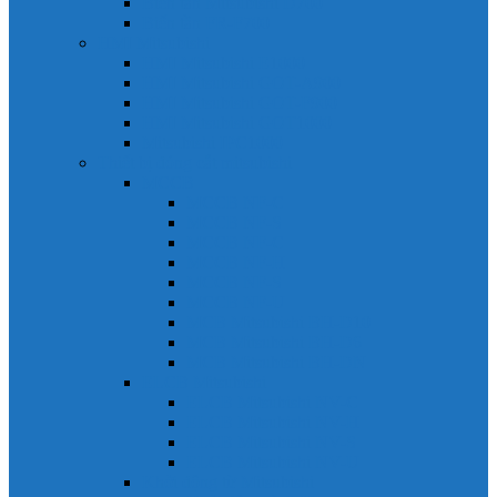
Biến tần Mitsubishi D700
Biến tần FR-F700
HMI Mitsubishi
HMI Mitsubishi E1000
HMI Mitsubishi GOT-A900
HMI Mitsubishi GOT-F900
HMI Mitsubishi GOT1000
Mitsubishi IPC1000
Thiết bị đóng cắt mitsubishi
MCCB
MCCB NF-C
MCCB NF-S
MCCB NF-C
MCCB NF-H
MCCB NF-S
MCCB NF-U
MCB Mitsubishi BH-D10
MCB Mitsubishi BH-D6
MCB Mitsubishi BH-DN
ELCB Mitsubishi
ELCB Mitsubishi NV-C
ELCB Mitsubishi NV-H
ELCB Mitsubishi NV-S
ELCB Mitsubishi NV-U
Khởi động từ Mitsubishi