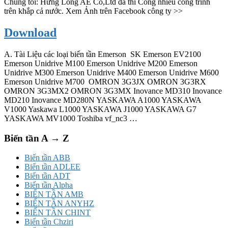
Chúng tôi: Hưng Long AE Co,Ltd đã thi Công nhiều công trình
trên khắp cả nước. Xem Ảnh trên Facebook công ty >>
Download
A. Tài Liệu các loại biến tần Emerson SK Emerson EV2100
Emerson Unidrive M100 Emerson Unidrive M200 Emerson
Unidrive M300 Emerson Unidrive M400 Emerson Unidrive M600
Emerson Unidrive M700 OMRON 3G3JX OMRON 3G3RX
OMRON 3G3MX2 OMRON 3G3MX Inovance MD310 Inovance
MD210 Inovance MD280N YASKAWA A1000 YASKAWA
V1000 Yaskawa L1000 YASKAWA J1000 YASKAWA G7
YASKAWA MV1000 Toshiba vf_nc3 …
Biến tần A → Z
Biến tần ABB
Biến tần ADLEE
Biến tần ADT
Biến tần Alpha
BIẾN TẦN AMB
BIẾN TẦN ANYHZ
BIẾN TẦN CHINT
Biến tần Chziri