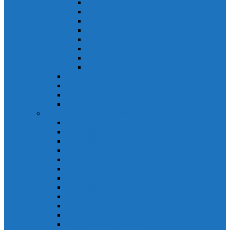
Khởi động từ S-N
Khởi động từ SD-N
Khởi động từ SL-2xN
Khởi động từ US-N
Khởi động từ VMC
Relay nhiệt Mitsubishi
Relay nhiệt Mitsubishi ET-N
Relay nhiệt Mitsubishi TH-N
ACB Mitsubishi AE-SW
RCBO Mitsubishi BV-DN
RCCB Mitsubishi BV-D
VCB Mitsubishi VPR
PLC Mitsubishi FX Series
PLC Mitsubishi FX1S
PLC Mitsubishi FX1N
PLC Mitsubishi FX2N
PLC Mitsubishi FX2NC
PLC Mitsubishi FX3G
PLC Mitsubishi FX3U
PLC Mitsubishi FX Special
PLC Mitsubishi FX Accessories
PLC Mitsubishi FX Extension
PLC Mitsubishi FX Communication
PLC Mitsubishi FX3UC
PLC Mitsubishi Modular