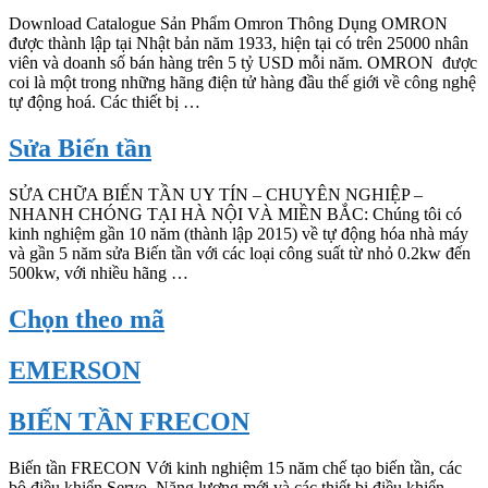
Download Catalogue Sản Phẩm Omron Thông Dụng OMRON
được thành lập tại Nhật bản năm 1933, hiện tại có trên 25000 nhân
viên và doanh số bán hàng trên 5 tỷ USD mỗi năm. OMRON được
coi là một trong những hãng điện tử hàng đầu thế giới về công nghệ
tự động hoá. Các thiết bị …
Sửa Biến tần
SỬA CHỮA BIẾN TẦN UY TÍN – CHUYÊN NGHIỆP –
NHANH CHÓNG TẠI HÀ NỘI VÀ MIỀN BẮC: Chúng tôi có
kinh nghiệm gần 10 năm (thành lập 2015) về tự động hóa nhà máy
và gần 5 năm sửa Biến tần với các loại công suất từ nhỏ 0.2kw đến
500kw, với nhiều hãng …
Chọn theo mã
EMERSON
BIẾN TẦN FRECON
Biến tần FRECON Với kinh nghiệm 15 năm chế tạo biến tần, các
bộ điều khiển Servo, Năng lượng mới và các thiết bị điều khiển