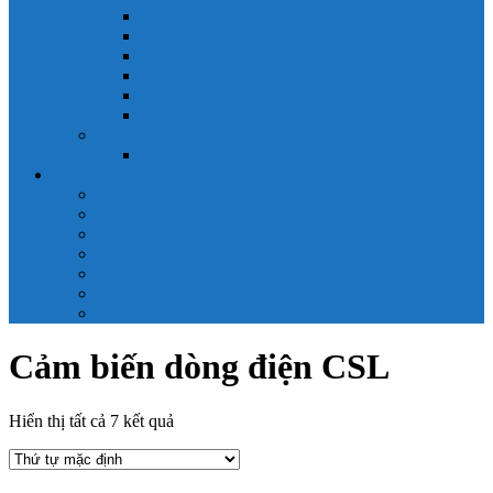
Công tắc hành trình snap 6AS
Công tắc hành trình snap AC
Công tắc hành trình snap BA
Công tắc hành trình snap BE
Công tắc hành trình snap BM
Công tắc hành trình snap BZ
Công tắc Honeywell
Công tắc xoay Honeywell
LS
ACB LS
MCB LS
MCCB LS
RCB LS
ELCB LS
Relay Nhiệt LS
Biến tần LS
Cảm biến dòng điện CSL
Hiển thị tất cả 7 kết quả