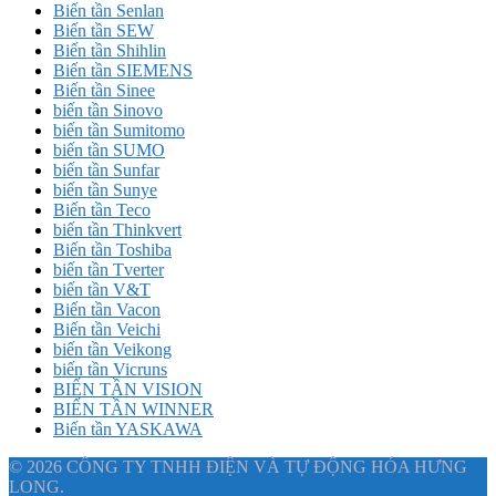
Biến tần Senlan
Biến tần SEW
Biến tần Shihlin
Biến tần SIEMENS
Biến tần Sinee
biến tần Sinovo
biến tần Sumitomo
biến tần SUMO
biến tần Sunfar
biến tần Sunye
Biến tần Teco
biến tần Thinkvert
Biến tần Toshiba
biến tần Tverter
biến tần V&T
Biến tần Vacon
Biến tần Veichi
biến tần Veikong
biến tần Vicruns
BIẾN TẦN VISION
BIẾN TẦN WINNER
Biến tần YASKAWA
© 2026 CÔNG TY TNHH ĐIỆN VÀ TỰ ĐỘNG HÓA HƯNG
LONG.