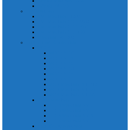
Biến tần Mitsubishi D700
Biến tần FR-F700
HMI Mitsubishi
HMI Mitsubishi E1000
HMI Mitsubishi GOT-A900
HMI Mitsubishi GOT-F900
HMI Mitsubishi GOT1000
Mitsubishi IPC1000
Thiết bị đóng cắt mitsubishi
MCCB
MCCB NF-C
MCCB NF-S
MCCB NF-C
MCCB NF-H
MCCB NF-S
MCCB NF-U
MCB Mitsubishi BH-D10
MCB Mitsubishi BH-D6
MCB Mitsubishi BH-DN
ELCB Mitsubishi
ELCB Mitsubishi NV-C
ELCB Mitsubishi NV-H
ELCB Mitsubishi NV-S
ELCB Mitsubishi NV-U
Khởi động từ Mitsubishi