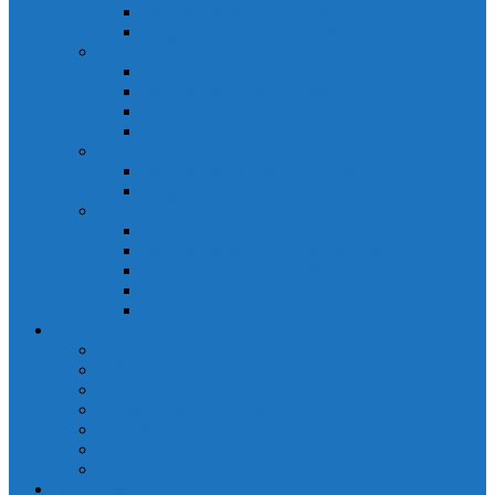
Đồng hồ đo A 3P MA2301
Đồng hồ đo Ampere MA302
ĐỒNG HỒ ĐO NĂNG LƯỢNG
Đồng hồ đo điện EM368 đa năng
Đồng hồ đo Kwh EM306C
Đồng hồ đo điện EM368-C đa năng
Đồng hồ đo Kwh EM306
ĐỒNG HỒ ĐO V-A-F
Đồng hồ đo: V – A – F VAF39
Đồng hồ đo: V – A – F VAF36
ĐỒNG HỒ ĐO ĐA NĂNG
Đồng hồ đo điện MFM374 đa năng
Đồng hồ đo điện MFM383 đa năng
Đồng hồ đo điện MFM383-C đa năng
Đồng hồ đo điện MFM384 đa năng
Đồng hồ đo điện MFM384-C đa năng
CHINT
ACB Chint
Biến áp Chint
Bộ chuyển nguồn ATS Chint
CB bảo vệ động cơ Chint
Contactor Chint
Rơ le nhiệt Chint
Timer Chint
Honeywell