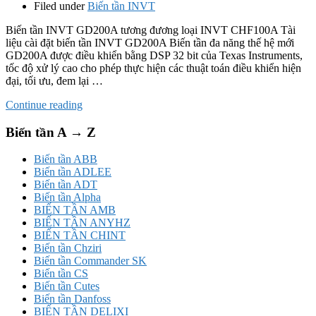
Filed under
Biến tần INVT
Biến tần INVT GD200A tương đương loại INVT CHF100A Tài
liệu cài đặt biến tần INVT GD200A Biến tần đa năng thế hệ mới
GD200A được điều khiển bằng DSP 32 bit của Texas Instruments,
tốc độ xử lý cao cho phép thực hiện các thuật toán điều khiển hiện
đại, tối ưu, đem lại …
Continue reading
Biến tần A → Z
Biến tần ABB
Biến tần ADLEE
Biến tần ADT
Biến tần Alpha
BIẾN TẦN AMB
BIẾN TẦN ANYHZ
BIẾN TẦN CHINT
Biến tần Chziri
Biến tần Commander SK
Biến tần CS
Biến tần Cutes
Biến tần Danfoss
BIẾN TẦN DELIXI