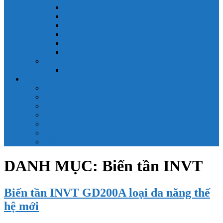
Công tắc hành trình snap 6AS
Công tắc hành trình snap AC
Công tắc hành trình snap BA
Công tắc hành trình snap BE
Công tắc hành trình snap BM
Công tắc hành trình snap BZ
Công tắc Honeywell
Công tắc xoay Honeywell
LS
ACB LS
MCB LS
MCCB LS
RCB LS
ELCB LS
Relay Nhiệt LS
Biến tần LS
DANH MỤC:
Biến tần INVT
Biến tần INVT GD200A loại đa năng thế
hệ mới