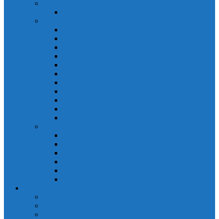
PLC Mitsubishi Micro
PLC Mitsubishi Anpha2
PLC Mitsubishi A
CPU A
Battery Memory A
CC-Link module A
Connector A
Input - Output unit A
Input Unit A
Main Base A
Module Analog A
Module Position A
Output Unit A
Temperature module A
Servo Mitsubishi
Servo Amplifier MR-J2S
Servo Motor MR-J2S
Servo Amplifier MR-J3
Servo Amplifier MR-J2S
Servo Motor MR-J2S
Servo Amplifier MR-J3
Keyence
Cảm biến vùng Keyence
Cảm biến Laser Keyence
Cảm biến màu Keyence