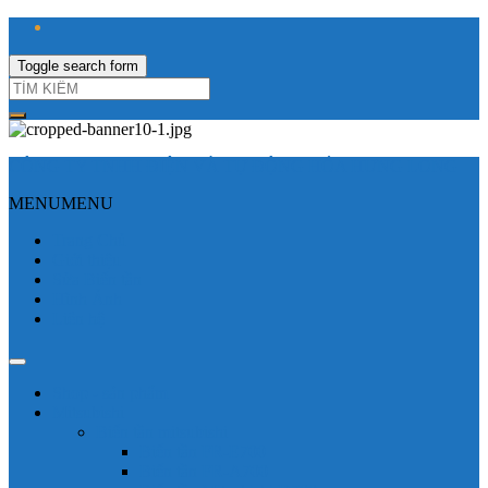
Toggle search form
CÔNG TY TNHH ĐIỆN VÀ TỰ ĐỘNG HÓA HƯNG LONG
MENU
MENU
Trang Chủ
Giới thiệu
Sửa Biến tần
Hình Ảnh
Liên hệ
Shop - sản phẩm
Mitsubishi
Biến tần mitsubishi
Biến tần FR-E700
Biến tần FR-A700