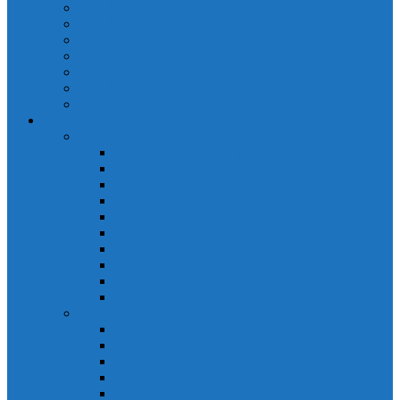
Cảm biến quang Keyence
Cảm biến sợi quang Keyence
Cảm biến tiệm cận Keyence
Cảm biến áp suất Keyence
Counter keyence
Cảm biến dòng chảy Keyence
Inductive Displacement Keyence
Đồng hồ Selec
Đồng hồ đo điện dạng LED
Đồng hồ đo Volt MV15
Đồng hồ đo Volt MV205 (72×72)
Đồng hồ đo Volt MV305 (96×96)
Đồng hồ đo Tần SốMF16 (48×96)
Đồng hồ đo Ampere MA202 (72×72)
Đồng hồ đo Ampere MA12
Đồng hồ đo Tần Số MA316
Đồng hồ CosPhi MP314
Đồng hồ CosPhi MP14
Đồng hồ đo Volt MF216
Đồng hồ đo điện hiển thị LCD
Đồng hồ đo Volt 3 pha MV2307
Đồng hồ đo Volt MV207
Đồng hồ đo Volt MV507
Đồng hồ đo Ampere MA201
Đồng hồ đo Ampere MA501