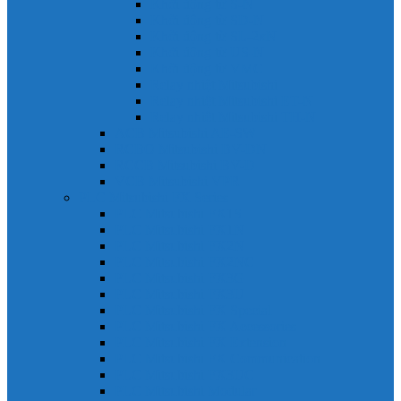
Khởi động từ S-N
Khởi động từ SD-N
Khởi động từ SL-2xN
Khởi động từ US-N
Khởi động từ VMC
Relay nhiệt Mitsubishi
Relay nhiệt Mitsubishi ET-N
Relay nhiệt Mitsubishi TH-N
ACB Mitsubishi AE-SW
RCBO Mitsubishi BV-DN
RCCB Mitsubishi BV-D
VCB Mitsubishi VPR
PLC Mitsubishi FX Series
PLC Mitsubishi FX1S
PLC Mitsubishi FX1N
PLC Mitsubishi FX2N
PLC Mitsubishi FX2NC
PLC Mitsubishi FX3G
PLC Mitsubishi FX3U
PLC Mitsubishi FX Special
PLC Mitsubishi FX Accessories
PLC Mitsubishi FX Extension
PLC Mitsubishi FX Communication
PLC Mitsubishi FX3UC
PLC Mitsubishi Modular