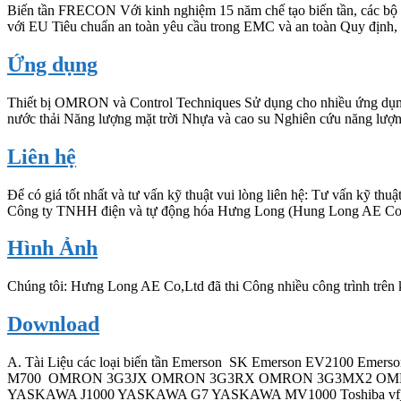
Biến tần FRECON Với kinh nghiệm 15 năm chế tạo biến tần, các bộ 
với EU Tiêu chuẩn an toàn yêu cầu trong EMC và an toàn Quy định
Ứng dụng
Thiết bị OMRON và Control Techniques Sử dụng cho nhiều ứng dụng 
nước thải Năng lượng mặt trời Nhựa và cao su Nghiên cứu năng lượ
Liên hệ
Để có giá tốt nhất và tư vấn kỹ thuật vui lòng liên hệ: Tư vấn kỹ
Công ty TNHH điện và tự động hóa Hưng Long (Hung Long AE Co.
Hình Ảnh
Chúng tôi: Hưng Long AE Co,Ltd đã thi Công nhiều công trình
Download
A. Tài Liệu các loại biến tần Emerson SK Emerson EV2100 Emer
M700 OMRON 3G3JX OMRON 3G3RX OMRON 3G3MX2 OMRON 3
YASKAWA J1000 YASKAWA G7 YASKAWA MV1000 Toshiba vf