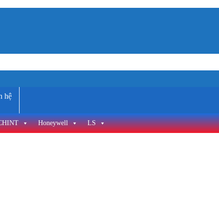
n hệ
CHINT
Honeywell
LS