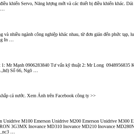
điều khiển Servo, Năng lượng mới và các thiết bị điều khiển khác. 
, …
và nhiều ngành công nghiệp khác nhau, từ đơn giản đến phức tạp, l
ng In …
 thuật 1: Mr Mạnh 0906283840 Tư vấn kỹ thuật 2: Mr Long 0948956835
,ltd) Số 66, Ngõ …
 trên khắp cả nước. Xem Ảnh trên Facebook công ty >>
son Unidrive M100 Emerson Unidrive M200 Emerson Unidrive M300 
G3MX Inovance MD310 Inovance MD210 Inovance MD280N
_nc3 …