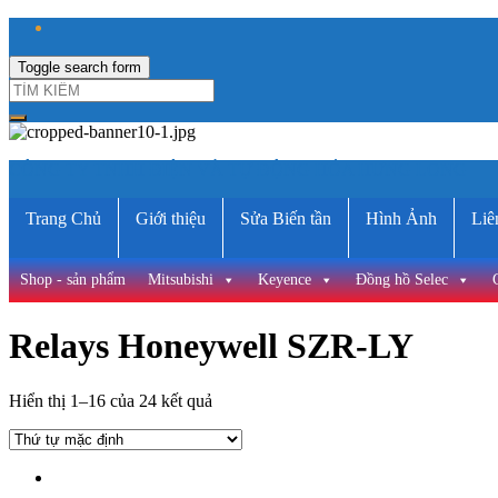
Toggle search form
CÔNG TY TNHH ĐIỆN VÀ TỰ ĐỘNG HÓA HƯNG LONG
Trang Chủ
Giới thiệu
Sửa Biến tần
Hình Ảnh
Liê
Shop - sản phẩm
Mitsubishi
Keyence
Đồng hồ Selec
Relays Honeywell SZR-LY
Hiển thị 1–16 của 24 kết quả