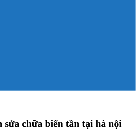
sửa chữa biến tần tại hà nội