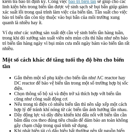
kiểm tra bảo trì định kỳ. Công việc
bảo trì biến tần
sẽ giúp cho các
linh kiện bên trong biến tần được vệ sinh sạch sẽ bụi bẩn giúp giảm
xác suất lỗi trong quá trình làm việc của biến tần. Tần suất cho việc
bảo trì biến tần còn tùy thuộc vào bụi bẩn của môi trường xung
quanh là nhiều hay ít.
Ví dụ như các xưởng sản xuất dệt cần vệ sinh biến tần hàng tuần,
trong khi đó xưởng sản xuất viên nén mùn cửa thì hầu như nên bảo
trì biến tần hàng ngày vì bụi mùn cưa mỗi ngày bám vào biến tần rất
nhiều.
Một số cách khác để tăng tuổi thọ độ bền cho biến
tần
Gắn thêm một số phụ kiện cho biến tần như AC reactor hay
DC reactor để bảo vệ biến tần trong một số trường hợp bị sốc
điện.
Chọn thông số bộ xả và điện trở xả thích hợp với biến tần
cũng như công suất động cơ.
Nếu trong tủ điện có nhiều biến tần thì nên sắp xếp một cách
hợp lý để tránh khí nóng từ các biến tần ảnh hưởng lẫn nhau.
Dây động lực và dây điều khiển khi đấu nối với biến tần cần
bấm đầu cos theo đúng tiêu chuẩn để đảm bảo an toàn không
gây chạm chập trong quá trình sử dụng.
Khi phát hiện tải có dấu hiệu bất thường nên tắt nguồn biến