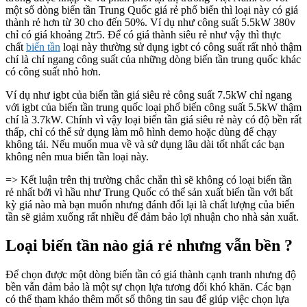
một số dòng biến tần Trung Quốc giá rẻ phổ biến thì loại này có giá
thành rẻ hơn từ 30 cho đến 50%. Ví dụ như công suất 5.5kW 380v
chỉ có giá khoảng 2tr5. Để có giá thành siêu rẻ như vậy thì thực
chất
biến tần
loại này thường sử dụng igbt có công suất rất nhỏ thậm
chí là chỉ ngang công suất của những dòng biến tần trung quốc khác
có công suất nhỏ hơn.
Ví dụ như igbt của biến tần giá siêu rẻ công suất 7.5kW chỉ ngang
với igbt của biến tần trung quốc loại phổ biến công suất 5.5kW thậm
chí là 3.7kW. Chính vì vậy loại biến tần giá siêu rẻ này có độ bền rất
thấp, chỉ có thể sử dụng làm mô hình demo hoặc dùng để chạy
không tải. Nếu muốn mua về và sử dụng lâu dài tốt nhất các bạn
không nên mua biến tần loại này.
=> Kết luận trên thị trường chắc chắn thì sẽ không có loại biến tần
rẻ nhất bởi vì hầu như Trung Quốc có thể sản xuất biến tần với bất
kỳ giá nào mà bạn muốn nhưng đánh đổi lại là chất lượng của biến
tần sẽ giảm xuống rất nhiều để đảm bảo lợi nhuận cho nhà sản xuất.
Loại biến tần nào giá rẻ nhưng vẫn bền ?
Để chọn được một dòng biến tần có giá thành cạnh tranh nhưng độ
bền vẫn đảm bảo là một sự chọn lựa tương đối khó khăn. Các bạn
có thể tham khảo thêm mốt số thông tin sau để giúp việc chọn lựa