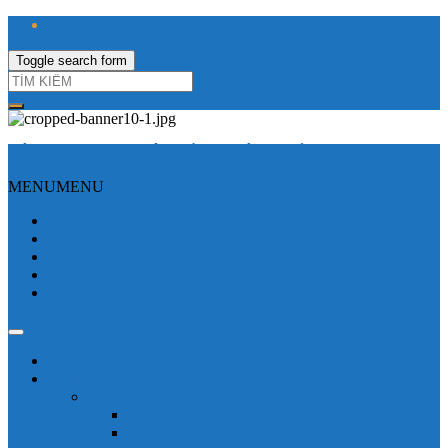
Toggle search form
CÔNG TY TNHH ĐIỆN VÀ TỰ ĐỘNG HÓA HƯNG LONG
MENU
MENU
Trang Chủ
Giới thiệu
Sửa Biến tần
Hình Ảnh
Liên hệ
Shop - sản phẩm
Mitsubishi
Biến tần mitsubishi
Biến tần FR-E700
Biến tần FR-A700