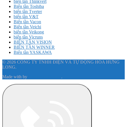
biến tần Thinkvert
Biến tần Toshiba
biến tần Tverter
biến tần V&T
Biến tần Vacon
Biến tần Veichi
biến tần Veikong
biến tần Vicruns
BIẾN TẦN VISION
BIẾN TẦN WINNER
Biến tần YASKAWA
© 2026 CÔNG TY TNHH ĐIỆN VÀ TỰ ĐỘNG HÓA HƯNG
LONG.
Made with
by
Graphene Themes
.