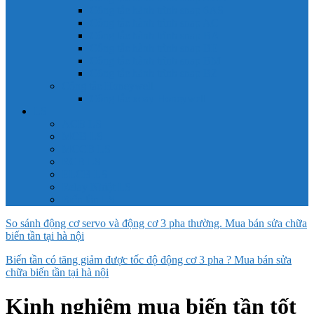
Công tắc hành trình snap 6AS
Công tắc hành trình snap AC
Công tắc hành trình snap BA
Công tắc hành trình snap BE
Công tắc hành trình snap BM
Công tắc hành trình snap BZ
Công tắc Honeywell
Công tắc xoay Honeywell
LS
ACB LS
MCB LS
MCCB LS
RCB LS
ELCB LS
Relay Nhiệt LS
Biến tần LS
So sánh động cơ servo và động cơ 3 pha thường. Mua bán sửa chữa
biến tần tại hà nội
Biến tần có tăng giảm được tốc độ động cơ 3 pha ? Mua bán sửa
chữa biến tần tại hà nội
Kinh nghiệm mua biến tần tốt