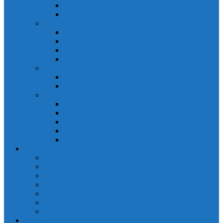
Đồng hồ đo A 3P MA2301
Đồng hồ đo Ampere MA302
ĐỒNG HỒ ĐO NĂNG LƯỢNG
Đồng hồ đo điện EM368 đa năng
Đồng hồ đo Kwh EM306C
Đồng hồ đo điện EM368-C đa năng
Đồng hồ đo Kwh EM306
ĐỒNG HỒ ĐO V-A-F
Đồng hồ đo: V – A – F VAF39
Đồng hồ đo: V – A – F VAF36
ĐỒNG HỒ ĐO ĐA NĂNG
Đồng hồ đo điện MFM374 đa năng
Đồng hồ đo điện MFM383 đa năng
Đồng hồ đo điện MFM383-C đa năng
Đồng hồ đo điện MFM384 đa năng
Đồng hồ đo điện MFM384-C đa năng
CHINT
ACB Chint
Biến áp Chint
Bộ chuyển nguồn ATS Chint
CB bảo vệ động cơ Chint
Contactor Chint
Rơ le nhiệt Chint
Timer Chint
Honeywell