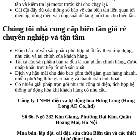
tần và kiểm tra lại motor trước khi cho chạy lại.
Cài đặt đầy đủ các thông số bảo vệ của biến tần liên quan tới
điện áp, dòng điện và công suất để tăng tuổi thọ cho biến tần.
Chúng tôi nhà cung cấp biến tần giá rẻ
chuyên nghiệp và tận tâm
Đảm bảo tư vấn sản phẩm phù hợp nhất tùy theo ứng dụng,
nhu cầu và tài chính của khách hàng.
Tất cả các sản phẩm bán ra đều là sản phẩm chính hãng, được
nhập khẩu trực tiếp từ nhà sản xuất.
Dịch vụ hậu mãi chu đáo bao gồm thời gian giao hàng nhanh,
nhiều phương thức giao hàng và thanh toán linh hoạt.
Có nhiều giải pháp trọn gói như thi công tủ điện, tích hợp hệ
thống tự động hóa khi khách hàng có nhu cầu.
Công ty TNHH điện và tự động hóa Hưng Long (Hung
Long AE Co.,ltd)
Số 66, Ngõ 282 Kim Giang, Phường Đại Kim, Quận
Hoàng Mai, Hà Nội
Mua bán, lắp đặt, cài đặt, sửa chửa Biến tần và các thiết
bị tự động hóa