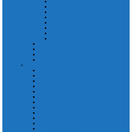
Khởi động từ S-N
Khởi động từ SD-N
Khởi động từ SL-2xN
Khởi động từ US-N
Khởi động từ VMC
Relay nhiệt Mitsubishi
Relay nhiệt Mitsubishi ET-N
Relay nhiệt Mitsubishi TH-N
ACB Mitsubishi AE-SW
RCBO Mitsubishi BV-DN
RCCB Mitsubishi BV-D
VCB Mitsubishi VPR
PLC Mitsubishi FX Series
PLC Mitsubishi FX1S
PLC Mitsubishi FX1N
PLC Mitsubishi FX2N
PLC Mitsubishi FX2NC
PLC Mitsubishi FX3G
PLC Mitsubishi FX3U
PLC Mitsubishi FX Special
PLC Mitsubishi FX Accessories
PLC Mitsubishi FX Extension
PLC Mitsubishi FX Communication
PLC Mitsubishi FX3UC
PLC Mitsubishi Modular