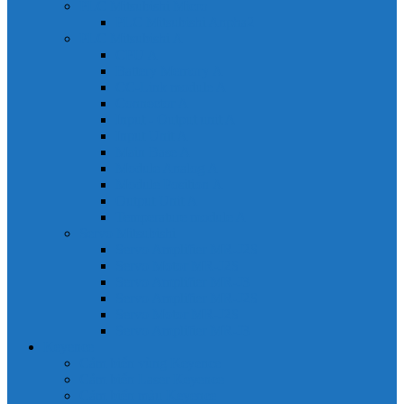
PLC Mitsubishi Micro
PLC Mitsubishi Anpha2
PLC Mitsubishi A
CPU A
Battery Memory A
CC-Link module A
Connector A
Input - Output unit A
Input Unit A
Main Base A
Module Analog A
Module Position A
Output Unit A
Temperature module A
Servo Mitsubishi
Servo Amplifier MR-J2S
Servo Motor MR-J2S
Servo Amplifier MR-J3
Servo Amplifier MR-J2S
Servo Motor MR-J2S
Servo Amplifier MR-J3
Keyence
Cảm biến vùng Keyence
Cảm biến Laser Keyence
Cảm biến màu Keyence