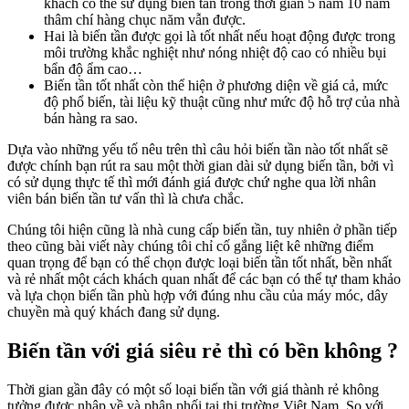
khách có thể sử dụng biến tần trong thời gian 5 năm 10 năm
thâm chí hàng chục năm vẫn được.
Hai là biến tần được gọi là tốt nhất nếu hoạt động được trong
môi trường khắc nghiệt như nóng nhiệt độ cao có nhiều bụi
bẩn độ ẩm cao…
Biến tần tốt nhất còn thể hiện ở phương diện về giá cả, mức
độ phổ biến, tài liệu kỹ thuật cũng như mức độ hỗ trợ của nhà
bán hàng ra sao.
Dựa vào những yếu tố nêu trên thì câu hỏi biến tần nào tốt nhất sẽ
được chính bạn rút ra sau một thời gian dài sử dụng biến tần, bởi vì
có sử dụng thực tế thì mới đánh giá được chứ nghe qua lời nhân
viên bán biến tần tư vấn thì là chưa chắc.
Chúng tôi hiện cũng là nhà cung cấp biến tần, tuy nhiên ở phần tiếp
theo cũng bài viết này chúng tôi chỉ cố gắng liệt kê những điểm
quan trọng để bạn có thể chọn được loại biến tần tốt nhất, bền nhất
và rẻ nhất một cách khách quan nhất để các bạn có thể tự tham khảo
và lựa chọn biến tần phù hợp với đúng nhu cầu của máy móc, dây
chuyền mà quý khách đang sử dụng.
Biến tần với giá siêu rẻ thì có bền không ?
Thời gian gần đây có một số loại biến tần với giá thành rẻ không
tưởng được nhập về và phân phối tại thị trường Việt Nam. So với