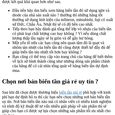
được kết quả khả quan hơn như sau.
Đầu tiên hãy tìm hiểu xem hãng biến tần đó sử dụng igbt và
diode của nhà sản xuất nào ? thường thì những hãng tốt
thường sử dụng linh kiện của infineon, mitsubishi, fuji có xuất
sứ Đức, Châu Âu, Nhật thì sẽ có độ bền cao nhất.
Tiếp theo bạn hãy đánh giá tổng thể lớp vỏ nhựa của biến tần
có phải loại chất lượng cao hay không ? Vì nếu dùng chất
lượng thấp lâu ngày sẽ bị giòn và dễ gây hư hỏng.
Một yếu tố nữa các bạn cũng nên quan tâm đó là quạt và
nhôm tản nhiệt của biến tần đó cũng được thiết kế đầy đủ để
giúp biến tần tản nhiệt tốt hơn hay không ?
Bạn cũng có thể truy cập vào trang chủ của hãng để biết thêm
về lịch sử hình thành cũng như những dòng sản phẩm chính
của hãng để có cái nhìn tổng quát về hãng biến tần dự định
mua.
Chọn nơi bán biến tần giá rẻ uy tín ?
Sau khi đã chọn được thương hiệu
biến tần giá rẻ
phù hợp với kinh
phí bạn dự định bỏ ra thì các bạn nên chọn những nơi bán biến tần
uy tín. Nơi bán biến tần nào mà có nhân viên có nhiều kinh nghiệm
và trình độ kỹ thuật để tư vấn nhiều giải pháp về sản phẩm thì sẽ
giúp cho bạn có được sự lựa chọn những sản phẩm tối ưu nhất cho