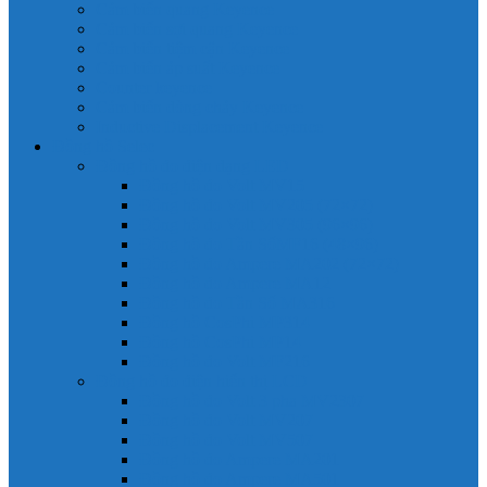
Cảm biến quang Keyence
Cảm biến sợi quang Keyence
Cảm biến tiệm cận Keyence
Cảm biến áp suất Keyence
Counter keyence
Cảm biến dòng chảy Keyence
Inductive Displacement Keyence
Đồng hồ Selec
Đồng hồ đo điện dạng LED
Đồng hồ đo Volt MV15
Đồng hồ đo Volt MV205 (72×72)
Đồng hồ đo Volt MV305 (96×96)
Đồng hồ đo Tần SốMF16 (48×96)
Đồng hồ đo Ampere MA202 (72×72)
Đồng hồ đo Ampere MA12
Đồng hồ đo Tần Số MA316
Đồng hồ CosPhi MP314
Đồng hồ CosPhi MP14
Đồng hồ đo Volt MF216
Đồng hồ đo điện hiển thị LCD
Đồng hồ đo Volt 3 pha MV2307
Đồng hồ đo Volt MV207
Đồng hồ đo Volt MV507
Đồng hồ đo Ampere MA201
Đồng hồ đo Ampere MA501