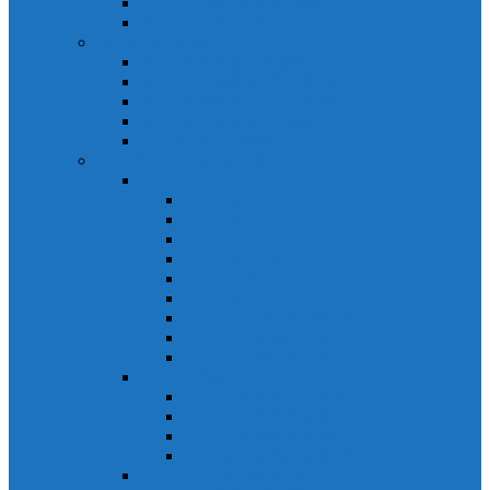
Biến tần Mitsubishi D700
Biến tần FR-F700
HMI Mitsubishi
HMI Mitsubishi E1000
HMI Mitsubishi GOT-A900
HMI Mitsubishi GOT-F900
HMI Mitsubishi GOT1000
Mitsubishi IPC1000
Thiết bị đóng cắt mitsubishi
MCCB
MCCB NF-C
MCCB NF-S
MCCB NF-C
MCCB NF-H
MCCB NF-S
MCCB NF-U
MCB Mitsubishi BH-D10
MCB Mitsubishi BH-D6
MCB Mitsubishi BH-DN
ELCB Mitsubishi
ELCB Mitsubishi NV-C
ELCB Mitsubishi NV-H
ELCB Mitsubishi NV-S
ELCB Mitsubishi NV-U
Khởi động từ Mitsubishi