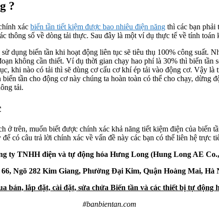
g ?
 chính xác
biến tần tiết kiệm được bao nhiêu điện năng
thì các bạn phải
c thông số về dòng tải thực. Sau đây là một ví dụ thực tế về tính toán
dụng biến tần khi hoạt động liên tục sẽ tiêu thụ 100% công suất. Nhưn
đoạn không cần thiết. Ví dụ thời gian chạy hao phí là 30% thì biến tần s
ục, khi nào có tải thì sẽ dùng cơ cấu cơ khí ép tải vào động cơ. Vậy là
n biến tần cho động cơ này chúng ta hoàn toàn có thể cho chạy, dừng 
ông tải.
c
h ở trên, muốn biết được chính xác khả năng tiết kiệm điện của biến t
ể có câu trả lời chính xác về vấn đề này các bạn có thể liên hệ trực t
g ty TNHH điện và tự động hóa Hưng Long (Hung Long AE Co.,
 66, Ngõ 282 Kim Giang, Phường Đại Kim, Quận Hoàng Mai, Hà 
a bán, lắp đặt, cài đặt, sửa chửa Biến tần và các thiết bị tự động 
#banbientan.com