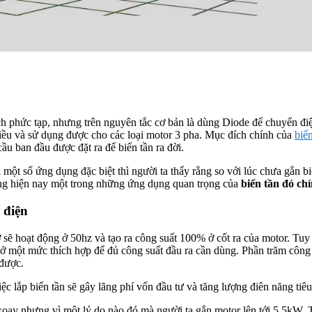
h phức tạp, nhưng trên nguyên tắc cơ bản là dùng Diode để chuyển điện
iều và sử dụng được cho các loại motor 3 pha. Mục đích chính của
biến
ầu ban đầu được đặt ra để biến tần ra đời.
 một số ứng dụng đặc biệt thì người ta thấy rằng so với lúc chưa gắn bi
ong hiện nay một trong những ứng dụng quan trọng của
biến tần đó chí
 điện
ơ sẽ hoạt động ở 50hz và tạo ra công suất 100% ở cốt ra của motor. Tu
 ra ở một mức thích hợp để đủ công suất đầu ra cần dùng. Phần trăm côn
 được.
ệc lắp biến tần sẽ gây lãng phí vốn đầu tư và tăng lượng điên năng tiêu
oay nhưng vì một lý do nào đó mà người ta gắn motor lên tới 5.5kW. T