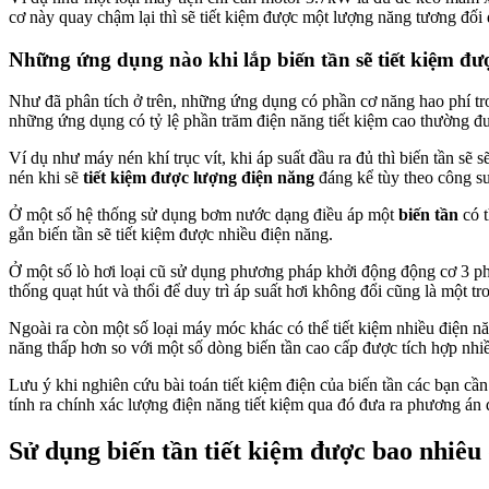
cơ này quay chậm lại thì sẽ tiết kiệm được một lượng năng tương đối
Những ứng dụng nào khi lắp biến tần sẽ tiết kiệm đư
Như đã phân tích ở trên, những ứng dụng có phần cơ năng hao phí trong
những ứng dụng có tỷ lệ phần trăm điện năng tiết kiệm cao thường đ
Ví dụ như máy nén khí trục vít, khi áp suất đầu ra đủ thì biến tần s
nén khi sẽ
tiết kiệm được lượng điện năng
đáng kể tùy theo công suấ
Ở một số hệ thống sử dụng bơm nước dạng điều áp một
biến tần
có t
gắn biến tần sẽ tiết kiệm được nhiều điện năng.
Ở một số lò hơi loại cũ sử dụng phương pháp khởi động động cơ 3 pha
thống quạt hút và thổi để duy trì áp suất hơi không đổi cũng là một t
Ngoài ra còn một số loại máy móc khác có thể tiết kiệm nhiều điện năn
năng thấp hơn so với một số dòng biến tần cao cấp được tích hợp nhiề
Lưu ý khi nghiên cứu bài toán tiết kiệm điện của biến tần các bạn cần
tính ra chính xác lượng điện năng tiết kiệm qua đó đưa ra phương án 
Sử dụng biến tần tiết kiệm được bao nhiêu