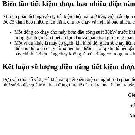
Biến tần tiết kiệm được bao nhiêu điện năn
Như đã phân tích nguyên lý tiết kiệm điện năng ở trên, việc xác định
tốc độ giảm bao nhiêu phần trăm, chu kỳ chạy và nghỉ là bao nhiêu, cá
Một động cơ chạy cho máy bơm dầu công suất 30kW trước khi sử 
trong giai đoạn cần thiết áp lực dầu và giảm hao phí trong giai 
Một ví dụ khác là máy ép gạch, khi khởi động lên sẽ chạy liên t
thể cho động cơ chạy dừng liên tục được. Trong khi đó nếu gắ
này chính là điện năng chạy không tải của động cơ trong lúc kh
Kết luận về lượng điện năng tiết kiệm đượ
Dựa vào một số ví dụ về khả năng tiết kiệm điện năng như đã phân tíc
như sự đo đạc quá trình hoạt động thực tế của máy móc. Chính vì vậy đ
Côn
Số
Mu