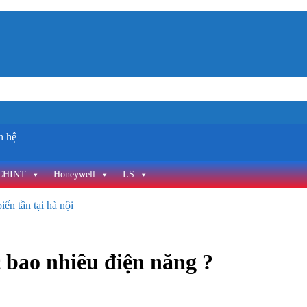
n hệ
CHINT
Honeywell
LS
ến tần tại hà nội
 bao nhiêu điện năng ?