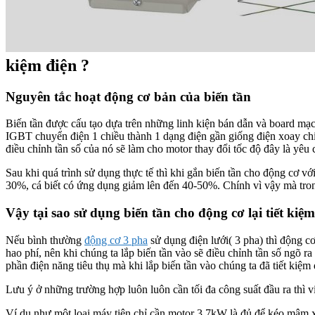
kiệm điện ?
Nguyên tắc hoạt động cơ bản của biến tần
Biến tần được cấu tạo dựa trên những linh kiện bán dẫn và board mạc
IGBT chuyển điện 1 chiều thành 1 dạng điện gần giống điện xoay ch
điều chỉnh tần số của nó sẽ làm cho motor thay đổi tốc độ đây là yêu c
Sau khi quá trình sử dụng thực tế thì khi gắn biến tần cho động cơ với
30%, cá biết có ứng dụng giảm lên đến 40-50%. Chính vì vậy mà tr
Vậy tại sao sử dụng biến tần cho động cơ lại tiết kiệm
Nếu bình thường
động cơ 3 pha
sử dụng điện lưới( 3 pha) thì động c
hao phí, nên khi chúng ta lắp biến tần vào sẽ điều chỉnh tần số ngõ
phần điện năng tiêu thụ mà khi lắp biến tần vào chúng ta đã tiết kiệm
Lưu ý ở những trường hợp luôn luôn cần tối đa công suất đầu ra thì vi
Ví dụ như một loại máy tiện chỉ cần motor 3.7kW là đủ để kéo mâm x