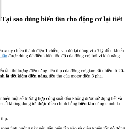
Tại sao dùng biến tần cho động cơ lại tiết
 xoay chiều thành điện 1 chiều, sau đó lại dùng vi xử lý điều khiển
 tần
được dùng để điều khiển tốc độ của động cơ, bởi vì khả năng
ến tần thì lượng điên năng tiêu thụ của động cơ giảm rất nhiều từ 20-
nh là tiết kiệm điện năng
tiêu thụ của motor điện 3 pha.
y nhiên một số trường hợp công suất đầu không được sử dụng hết và
g suất không dùng tới được điều chỉnh bằng
biến tần
cũng chính là
 thụ.
rong tình huống này nếu gắn biến tần vào và điều khiển tốc độ động