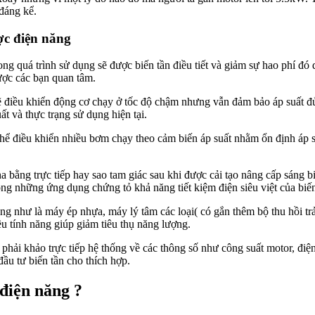
 đáng kể.
ợc điện năng
 quá trình sử dụng sẽ được biến tần điều tiết và giảm sự hao phí đó dẫ
ược các bạn quan tâm.
ẽ sẽ điều khiển động cơ chạy ở tốc độ chậm nhưng vẫn đảm bảo áp suất đủ
t và thực trạng sử dụng hiện tại.
hể điều khiển nhiều bơm chạy theo cảm biến áp suất nhằm ổn định áp 
 bằng trực tiếp hay sao tam giác sau khi được cải tạo nâng cấp sáng 
rong những ứng dụng chứng tỏ khả năng tiết kiệm điện siêu việt của biến
g như là máy ép nhựa, máy lý tâm các loại( có gắn thêm bộ thu hồi trả đ
u tính năng giúp giảm tiêu thụ năng lượng.
 phải khảo trực tiếp hệ thống về các thông số như công suất motor, điện 
đầu tư biến tần cho thích hợp.
 điện năng ?