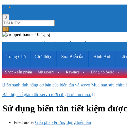
Toggle
search
form
CÔNG TY TNHH ĐIỆN VÀ TỰ ĐỘNG HÓA HƯNG LONG
Trang Chủ
Giới thiệu
Sửa Biến tần
Hình Ảnh
Liê
Shop - sản phẩm
Mitsubishi
Keyence
Đồng hồ Selec
So sánh tính năng cơ bản của biến tần và servo Mua bán sửa chữa bi
Bán hộp số giảm tốc servo mới cũ giá rẻ thu mua.
Sử dụng biến tần tiết kiệm được
Filed under
Giải pháp & ứng dụng biến tần