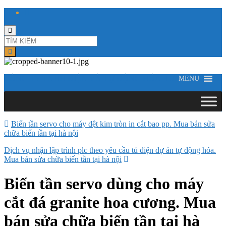
Toggle
search
form
CÔNG TY TNHH ĐIỆN VÀ TỰ ĐỘNG HÓA HƯNG LONG
MENU
Biến tần servo cho máy dệt kim tròn in cắt bao pp. Mua bán sửa
chữa biến tần tại hà nội
Dịch vụ nhận lập trình plc theo yêu cầu tủ điện dự án tự động hóa.
Mua bán sửa chữa biến tần tại hà nội
Biến tần servo dùng cho máy
cắt đá granite hoa cương. Mua
bán sửa chữa biến tần tại hà