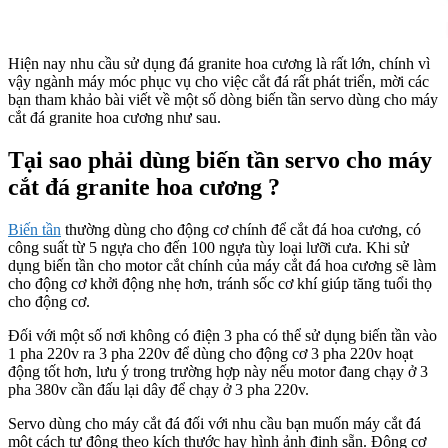
Hiện nay nhu cầu sử dụng đá granite hoa cương là rất lớn, chính vì
vậy ngành máy móc phục vụ cho việc cắt đá rất phát triển, mời các
bạn tham khảo bài viết về một số dòng biến tần servo dùng cho máy
cắt đá granite hoa cương như sau.
Tại sao phải dùng biến tần servo cho máy
cắt đá granite hoa cương ?
Biến
tần
thường dùng cho động cơ chính để cắt đá hoa cương, có
công suất từ 5 ngựa cho đến 100 ngựa tùy loại lưỡi cưa. Khi sử
dụng biến tần cho motor cắt chính của máy cắt đá hoa cương sẽ làm
cho động cơ khởi động nhẹ hơn, tránh sốc cơ khí giúp tăng tuổi thọ
cho động cơ.
Đối với một số nơi không có điện 3 pha có thể sử dụng biến tần vào
1 pha 220v ra 3 pha 220v để dùng cho động cơ 3 pha 220v hoạt
động tốt hơn, lưu ý trong trường hợp này nếu motor đang chạy ở 3
pha 380v cần đấu lại dây để chạy ở 3 pha 220v.
Servo dùng cho máy cắt đá đối với nhu cầu bạn muốn máy cắt đá
một cách tự động theo kích thước hay hình ảnh định sẵn. Động cơ