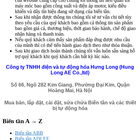
của website cung cấp cho chúng tôi thông tin liên quan tới
máy móc bao gồm công suất và điện áp motor, kiểu điều
khiển và dây tín hiệu đang sử dụng của biến tần.
Sau khi nhận được thông tin chúng tôi sẽ tư vấn chi tiết tùy
theo yêu cầu của quý khách bao gồm cả thông tin sản phẩm
bao gồm giá cả, thương hiệu, thời gian bảo hành, chế độ giao
nhận hàng và thanh toán.
Nếu quý khách cảm thẩy sản phẩm đáp ứng được nhu cầu
của mình thì có thể tiến hành giao dịch theo như thỏa thuận.
Sau khi giao dịch hoàn thành chúng tôi vẫn luôn sẵn sàng hỗ
trợ quý khách khi quý khách cần bất kỳ lúc nào.
Công ty TNHH điện và tự động hóa Hưng Long (Hung
Long AE Co.,ltd)
Số 66, Ngõ 282 Kim Giang, Phường Đại Kim, Quận
Hoàng Mai, Hà Nội
Mua bán, lắp đặt, cài đặt, sửa chửa Biến tần và các thiết
bị tự động hóa
Biến tần A → Z
Biến tần ABB
Biến tần ADLEE