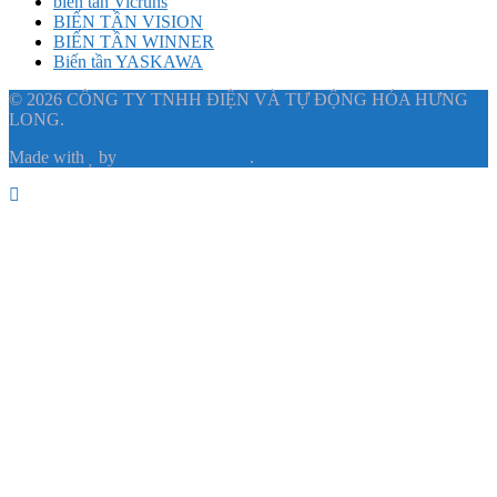
biến tần Vicruns
BIẾN TẦN VISION
BIẾN TẦN WINNER
Biến tần YASKAWA
© 2026 CÔNG TY TNHH ĐIỆN VÀ TỰ ĐỘNG HÓA HƯNG
LONG.
Made with
by
Graphene Themes
.