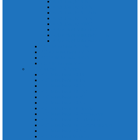
Khởi động từ S-N
Khởi động từ SD-N
Khởi động từ SL-2xN
Khởi động từ US-N
Khởi động từ VMC
Relay nhiệt Mitsubishi
Relay nhiệt Mitsubishi ET-N
Relay nhiệt Mitsubishi TH-N
ACB Mitsubishi AE-SW
RCBO Mitsubishi BV-DN
RCCB Mitsubishi BV-D
VCB Mitsubishi VPR
PLC Mitsubishi FX Series
PLC Mitsubishi FX1S
PLC Mitsubishi FX1N
PLC Mitsubishi FX2N
PLC Mitsubishi FX2NC
PLC Mitsubishi FX3G
PLC Mitsubishi FX3U
PLC Mitsubishi FX Special
PLC Mitsubishi FX Accessories
PLC Mitsubishi FX Extension
PLC Mitsubishi FX Communication
PLC Mitsubishi FX3UC
PLC Mitsubishi Modular