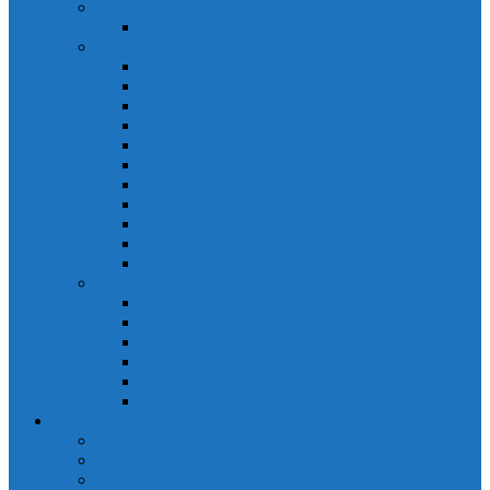
PLC Mitsubishi Micro
PLC Mitsubishi Anpha2
PLC Mitsubishi A
CPU A
Battery Memory A
CC-Link module A
Connector A
Input - Output unit A
Input Unit A
Main Base A
Module Analog A
Module Position A
Output Unit A
Temperature module A
Servo Mitsubishi
Servo Amplifier MR-J2S
Servo Motor MR-J2S
Servo Amplifier MR-J3
Servo Amplifier MR-J2S
Servo Motor MR-J2S
Servo Amplifier MR-J3
Keyence
Cảm biến vùng Keyence
Cảm biến Laser Keyence
Cảm biến màu Keyence