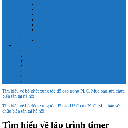
Công tắc hành trình snap 6AS
Công tắc hành trình snap AC
Công tắc hành trình snap BA
Công tắc hành trình snap BE
Công tắc hành trình snap BM
Công tắc hành trình snap BZ
Công tắc Honeywell
Công tắc xoay Honeywell
LS
ACB LS
MCB LS
MCCB LS
RCB LS
ELCB LS
Relay Nhiệt LS
Biến tần LS
Tìm hiểu về bộ phát xung tốc độ cao trong PLC. Mua bán sửa chữa
biến tần tại hà nội
Tìm hiểu về bộ đếm xung tốc độ cao HSC của PLC. Mua bán sửa
chữa biến tần tại hà nội
Tìm hiểu về lập trình timer