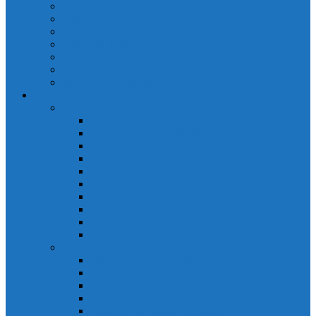
Cảm biến quang Keyence
Cảm biến sợi quang Keyence
Cảm biến tiệm cận Keyence
Cảm biến áp suất Keyence
Counter keyence
Cảm biến dòng chảy Keyence
Inductive Displacement Keyence
Đồng hồ Selec
Đồng hồ đo điện dạng LED
Đồng hồ đo Volt MV15
Đồng hồ đo Volt MV205 (72×72)
Đồng hồ đo Volt MV305 (96×96)
Đồng hồ đo Tần SốMF16 (48×96)
Đồng hồ đo Ampere MA202 (72×72)
Đồng hồ đo Ampere MA12
Đồng hồ đo Tần Số MA316
Đồng hồ CosPhi MP314
Đồng hồ CosPhi MP14
Đồng hồ đo Volt MF216
Đồng hồ đo điện hiển thị LCD
Đồng hồ đo Volt 3 pha MV2307
Đồng hồ đo Volt MV207
Đồng hồ đo Volt MV507
Đồng hồ đo Ampere MA201
Đồng hồ đo Ampere MA501