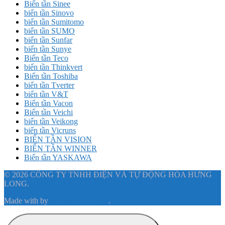
Biến tần Sinee
biến tần Sinovo
biến tần Sumitomo
biến tần SUMO
biến tần Sunfar
biến tần Sunye
Biến tần Teco
biến tần Thinkvert
Biến tần Toshiba
biến tần Tverter
biến tần V&T
Biến tần Vacon
Biến tần Veichi
biến tần Veikong
biến tần Vicruns
BIẾN TẦN VISION
BIẾN TẦN WINNER
Biến tần YASKAWA
© 2026 CÔNG TY TNHH ĐIỆN VÀ TỰ ĐỘNG HÓA HƯNG
LONG.
Made with
by
Graphene Themes
.