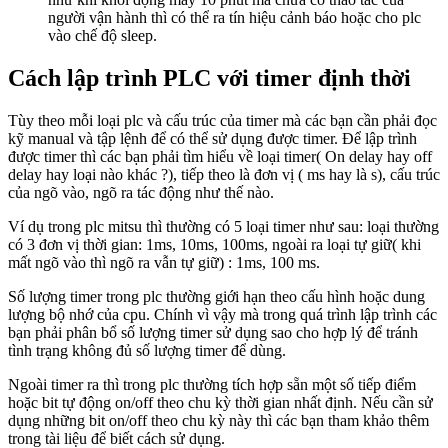
người vận hành thì có thể ra tín hiệu cảnh báo hoặc cho plc
vào chế độ sleep.
Cách lập trình PLC với timer định thời
Tùy theo mỗi loại plc và cấu trúc của timer mà các bạn cần phải đọc
kỹ manual và tập lệnh để có thể sử dụng được timer. Để lập trình
được timer thì các bạn phải tìm hiểu về loại timer( On delay hay off
delay hay loại nào khác ?), tiếp theo là đơn vị ( ms hay là s), cấu trúc
của ngõ vào, ngõ ra tác động như thế nào.
Ví dụ trong plc mitsu thì thường có 5 loại timer như sau: loại thường
có 3 đơn vị thời gian: 1ms, 10ms, 100ms, ngoài ra loại tự giữ( khi
mất ngõ vào thì ngõ ra vẫn tự giữ) : 1ms, 100 ms.
Số lượng timer trong plc thường giới hạn theo cấu hình hoặc dung
lượng bộ nhớ của cpu. Chính vì vậy mà trong quá trình lập trình các
bạn phải phân bổ số lượng timer sử dụng sao cho hợp lý để tránh
tình trạng không đủ số lượng timer để dùng.
Ngoài timer ra thì trong plc thường tích hợp sẵn một số tiếp điểm
hoặc bit tự động on/off theo chu kỳ thời gian nhất định. Nếu cần sử
dụng những bit on/off theo chu kỳ này thì các bạn tham khảo thêm
trong tài liệu để biết cách sử dụng.