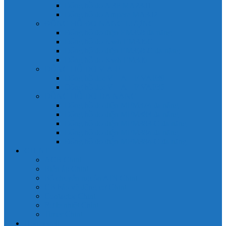
Đồng hồ đo A 3P MA2301
Đồng hồ đo Ampere MA302
ĐỒNG HỒ ĐO NĂNG LƯỢNG
Đồng hồ đo điện EM368 đa năng
Đồng hồ đo Kwh EM306C
Đồng hồ đo điện EM368-C đa năng
Đồng hồ đo Kwh EM306
ĐỒNG HỒ ĐO V-A-F
Đồng hồ đo: V – A – F VAF39
Đồng hồ đo: V – A – F VAF36
ĐỒNG HỒ ĐO ĐA NĂNG
Đồng hồ đo điện MFM374 đa năng
Đồng hồ đo điện MFM383 đa năng
Đồng hồ đo điện MFM383-C đa năng
Đồng hồ đo điện MFM384 đa năng
Đồng hồ đo điện MFM384-C đa năng
CHINT
ACB Chint
Biến áp Chint
Bộ chuyển nguồn ATS Chint
CB bảo vệ động cơ Chint
Contactor Chint
Rơ le nhiệt Chint
Timer Chint
Honeywell