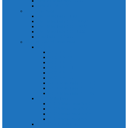
Biến tần Mitsubishi D700
Biến tần FR-F700
HMI Mitsubishi
HMI Mitsubishi E1000
HMI Mitsubishi GOT-A900
HMI Mitsubishi GOT-F900
HMI Mitsubishi GOT1000
Mitsubishi IPC1000
Thiết bị đóng cắt mitsubishi
MCCB
MCCB NF-C
MCCB NF-S
MCCB NF-C
MCCB NF-H
MCCB NF-S
MCCB NF-U
MCB Mitsubishi BH-D10
MCB Mitsubishi BH-D6
MCB Mitsubishi BH-DN
ELCB Mitsubishi
ELCB Mitsubishi NV-C
ELCB Mitsubishi NV-H
ELCB Mitsubishi NV-S
ELCB Mitsubishi NV-U
Khởi động từ Mitsubishi