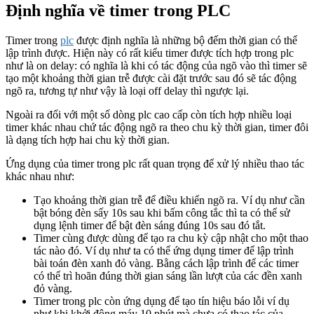
Định nghĩa về timer trong PLC
Timer trong
plc
được định nghĩa là những bộ đếm thời gian có thể
lập trình được. Hiện này có rất kiểu timer được tích hợp trong plc
như là on delay: có nghĩa là khi có tác động của ngõ vào thì timer sẽ
tạo một khoảng thời gian trễ được cài đặt trước sau đó sẽ tác động
ngõ ra, tương tự như vậy là loại off delay thì ngược lại.
Ngoài ra đối với một số dòng plc cao cấp còn tích hợp nhiều loại
timer khác nhau chứ tác động ngõ ra theo chu kỳ thời gian, timer đôi
là dạng tích hợp hai chu kỳ thời gian.
Ứng dụng của timer trong plc rất quan trọng để xử lý nhiều thao tác
khác nhau như:
Tạo khoảng thời gian trễ để điều khiển ngõ ra. Ví dụ như cần
bật bóng đèn sấy 10s sau khi bấm công tắc thì ta có thể sử
dụng lệnh timer để bật đèn sáng đúng 10s sau đó tắt.
Timer cùng được dùng để tạo ra chu kỳ cập nhật cho một thao
tác nào đó. Ví dụ như ta có thể ứng dụng timer để lập trình
bài toán đèn xanh đỏ vàng. Bằng cách lập trình để các timer
có thể trì hoãn đúng thời gian sáng lần lượt của các đền xanh
đỏ vàng.
Timer trong plc còn ứng dụng để tạo tín hiệu báo lỗi ví dụ
như khi khởi động máy 10 phút mà chưa có thao tác của