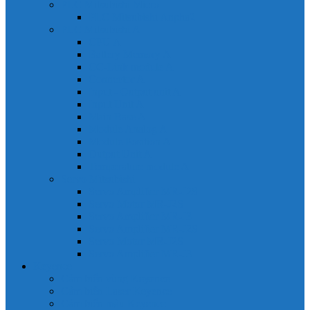
PLC Mitsubishi Micro
PLC Mitsubishi Anpha2
PLC Mitsubishi A
CPU A
Battery Memory A
CC-Link module A
Connector A
Input - Output unit A
Input Unit A
Main Base A
Module Analog A
Module Position A
Output Unit A
Temperature module A
Servo Mitsubishi
Servo Amplifier MR-J2S
Servo Motor MR-J2S
Servo Amplifier MR-J3
Servo Amplifier MR-J2S
Servo Motor MR-J2S
Servo Amplifier MR-J3
Keyence
Cảm biến vùng Keyence
Cảm biến Laser Keyence
Cảm biến màu Keyence