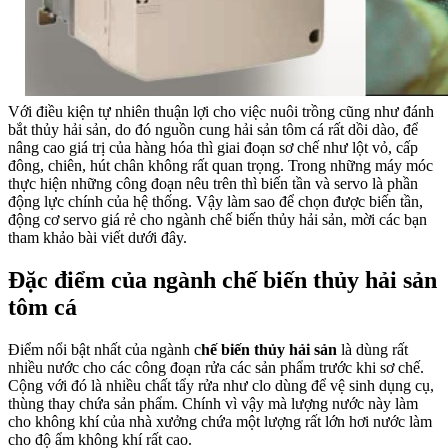
Với điều kiện tự nhiên thuận lợi cho việc nuôi trồng cũng như đánh
bắt thủy hải sản, do đó nguồn cung hải sản tôm cá rất dồi dào, để
nâng cao giá trị của hàng hóa thì giai đoạn sơ chế như lột vỏ, cấp
đông, chiên, hút chân không rất quan trọng. Trong những máy móc
thực hiện những công đoạn nêu trên thì biến tần và servo là phần
động lực chính của hệ thống. Vậy làm sao để chọn được biến tần,
động cơ servo giá rẻ cho ngành chế biến thủy hải sản, mời các bạn
tham khảo bài viết dưới đây.
Đặc điểm của ngành chế biến thủy hải sản
tôm cá
Điểm nổi bật nhất của ngành c
hế biến thủy hải sản
là dùng rất
nhiều nước cho các công đoạn rửa các sản phẩm trước khi sơ chế.
Cộng với đó là nhiều chất tẩy rửa như clo dùng để vệ sinh dụng cụ,
thùng thay chứa sản phẩm. Chính vì vậy mà lượng nước này làm
cho không khí của nhà xưởng chứa một lượng rất lớn hơi nước làm
cho độ ẩm không khí rất cao.