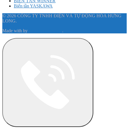
BIẾN TẦN WINNER
Biến tần YASKAWA
© 2026 CÔNG TY TNHH ĐIỆN VÀ TỰ ĐỘNG HÓA HƯNG
LONG.
Made with
by
Graphene Themes
.