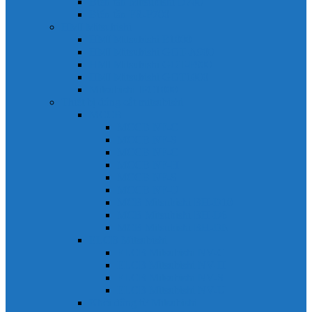
Biến tần Mitsubishi D700
Biến tần FR-F700
HMI Mitsubishi
HMI Mitsubishi E1000
HMI Mitsubishi GOT-A900
HMI Mitsubishi GOT-F900
HMI Mitsubishi GOT1000
Mitsubishi IPC1000
Thiết bị đóng cắt mitsubishi
MCCB
MCCB NF-C
MCCB NF-S
MCCB NF-C
MCCB NF-H
MCCB NF-S
MCCB NF-U
MCB Mitsubishi BH-D10
MCB Mitsubishi BH-D6
MCB Mitsubishi BH-DN
ELCB Mitsubishi
ELCB Mitsubishi NV-C
ELCB Mitsubishi NV-H
ELCB Mitsubishi NV-S
ELCB Mitsubishi NV-U
Khởi động từ Mitsubishi