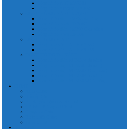
Đồng hồ đo A 3P MA2301
Đồng hồ đo Ampere MA302
ĐỒNG HỒ ĐO NĂNG LƯỢNG
Đồng hồ đo điện EM368 đa năng
Đồng hồ đo Kwh EM306C
Đồng hồ đo điện EM368-C đa năng
Đồng hồ đo Kwh EM306
ĐỒNG HỒ ĐO V-A-F
Đồng hồ đo: V – A – F VAF39
Đồng hồ đo: V – A – F VAF36
ĐỒNG HỒ ĐO ĐA NĂNG
Đồng hồ đo điện MFM374 đa năng
Đồng hồ đo điện MFM383 đa năng
Đồng hồ đo điện MFM383-C đa năng
Đồng hồ đo điện MFM384 đa năng
Đồng hồ đo điện MFM384-C đa năng
CHINT
ACB Chint
Biến áp Chint
Bộ chuyển nguồn ATS Chint
CB bảo vệ động cơ Chint
Contactor Chint
Rơ le nhiệt Chint
Timer Chint
Honeywell