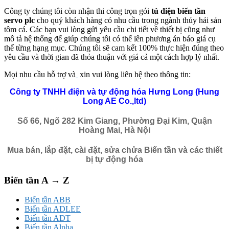
Công ty chúng tôi còn nhận thi công trọn gói
tủ điện biến tần
servo plc
cho quý khách hàng có nhu cầu trong ngành thủy hải sản
tôm cá. Các bạn vui lòng gửi yêu cầu chi tiết về thiết bị cũng như
mô tả hệ thống để giúp chúng tôi có thể lên phương án báo giá cụ
thể từng hạng mục. Chúng tôi sẽ cam kết 100% thực hiện đúng theo
yêu cầu và thời gian đã thỏa thuận với giá cả một cách hợp lý nhất.
Mọi nhu cầu hỗ trợ và
xin vui lòng liên hệ theo thông tin:
Công ty TNHH điện và tự động hóa Hưng Long (Hung
Long AE Co.,ltd)
Số 66, Ngõ 282 Kim Giang, Phường Đại Kim, Quận
Hoàng Mai, Hà Nội
Mua bán, lắp đặt, cài đặt, sửa chửa Biến tần và các thiết
bị tự động hóa
Biến tần A → Z
Biến tần ABB
Biến tần ADLEE
Biến tần ADT
Biến tần Alpha