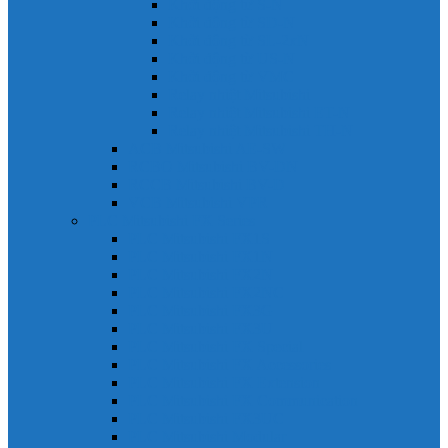
Khởi động từ S-N
Khởi động từ SD-N
Khởi động từ SL-2xN
Khởi động từ US-N
Khởi động từ VMC
Relay nhiệt Mitsubishi
Relay nhiệt Mitsubishi ET-N
Relay nhiệt Mitsubishi TH-N
ACB Mitsubishi AE-SW
RCBO Mitsubishi BV-DN
RCCB Mitsubishi BV-D
VCB Mitsubishi VPR
PLC Mitsubishi FX Series
PLC Mitsubishi FX1S
PLC Mitsubishi FX1N
PLC Mitsubishi FX2N
PLC Mitsubishi FX2NC
PLC Mitsubishi FX3G
PLC Mitsubishi FX3U
PLC Mitsubishi FX Special
PLC Mitsubishi FX Accessories
PLC Mitsubishi FX Extension
PLC Mitsubishi FX Communication
PLC Mitsubishi FX3UC
PLC Mitsubishi Modular