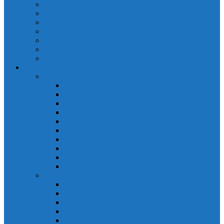
Cảm biến quang Keyence
Cảm biến sợi quang Keyence
Cảm biến tiệm cận Keyence
Cảm biến áp suất Keyence
Counter keyence
Cảm biến dòng chảy Keyence
Inductive Displacement Keyence
Đồng hồ Selec
Đồng hồ đo điện dạng LED
Đồng hồ đo Volt MV15
Đồng hồ đo Volt MV205 (72×72)
Đồng hồ đo Volt MV305 (96×96)
Đồng hồ đo Tần SốMF16 (48×96)
Đồng hồ đo Ampere MA202 (72×72)
Đồng hồ đo Ampere MA12
Đồng hồ đo Tần Số MA316
Đồng hồ CosPhi MP314
Đồng hồ CosPhi MP14
Đồng hồ đo Volt MF216
Đồng hồ đo điện hiển thị LCD
Đồng hồ đo Volt 3 pha MV2307
Đồng hồ đo Volt MV207
Đồng hồ đo Volt MV507
Đồng hồ đo Ampere MA201
Đồng hồ đo Ampere MA501