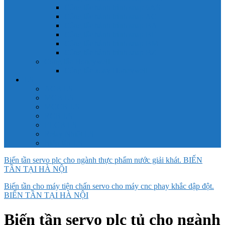
Công tắc hành trình snap 6AS
Công tắc hành trình snap AC
Công tắc hành trình snap BA
Công tắc hành trình snap BE
Công tắc hành trình snap BM
Công tắc hành trình snap BZ
Công tắc Honeywell
Công tắc xoay Honeywell
LS
ACB LS
MCB LS
MCCB LS
RCB LS
ELCB LS
Relay Nhiệt LS
Biến tần LS
Biến tần servo plc cho ngành thực phẩm nước giải khát. BIẾN
TẦN TẠI HÀ NỘI
Biến tần cho máy tiện chấn servo cho máy cnc phay khắc dập đột.
BIẾN TẦN TẠI HÀ NỘI
Biến tần servo plc tủ cho ngành