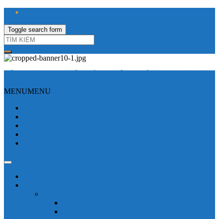
Toggle search form
CÔNG TY TNHH ĐIỆN VÀ TỰ ĐỘNG HÓA HƯNG LONG
MENU
MENU
Trang Chủ
Giới thiệu
Sửa Biến tần
Hình Ảnh
Liên hệ
Shop - sản phẩm
Mitsubishi
Biến tần mitsubishi
Biến tần FR-E700
Biến tần FR-A700