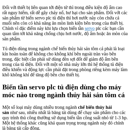
Đối với thiết bị liên quan tới điện tử thì trong điều kiện độ ẩm cao
rất nguy hiểm, rất dễ gây cháy nổ, hư hại cho sản phẩm. Đối với các
sản phẩm từ biển servo plc tủ điện thì hơi nước này còn chứa cả
muối nên còn có khả năng ăn mòn linh kiện bên trong của thiết bị.
Chính vì đặc điểm này khi lựa chọn biến tần
ser
vo
plc các bạn cần
quan tâm tới khả năng chống chịu hơi nước, độ ẩm hoặc ăn mòn của
sản phẩm.
Tủ điện dùng trong ngành chế biến thủy hải sản tôm cá phải là loại
kín hoàn toàn để không cho không khí bên ngoài tràn vào bên
trong, đặc biệt cần phải sử dùng đèn sợi đốt để giảm độ ẩm bên
trong của tủ điện. Đối với một số nhà máy lớn thì hệ thống tủ điện
điều khiển và động lực cần phải đặt trong phòng riêng kèm máy làm
khô không khí để tăng độ bền cho thiết bị.
Biến tần servo plc tủ điện dùng cho máy
móc nào trong ngành thủy hải sản tôm cá
Một số loại máy dùng nhiều trong ngành
chế biến thủy hải
sản
như sau, nhiều nhất là băng tải dùng để chạy sản phẩm cho các
quy trình thủ công thường sử dụng biến tần công suất nhỏ từ 1-3 hp.
Một hệ thống khác cũng khá quan trọng trong ngành này đó chính
là băng tải cấp đông.