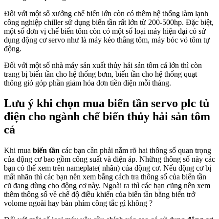
Đối với một số xưởng chế biến lớn còn có thêm hệ thống làm lạnh
công nghiệp chiller sử dụng biến tần rất lớn từ 200-500hp. Đặc biệt,
một số đơn vị chế biến tôm còn có một số loại máy hiện đại có sử
dụng động cơ servo như là máy kéo thẳng tôm, máy bóc vỏ tôm tự
động.
Đối với một số nhà máy sản xuất thủy hải sản tôm cá lớn thì còn
trang bị biến tần cho hệ thống bơm, biến tần cho hệ thống quạt
thông gió góp phần giảm hóa đơn tiền điện mỗi tháng.
Lưu ý khi chọn mua biến tần servo plc tủ
điện cho ngành chế biến thủy hải sản tôm
cá
Khi mua
biến tần
các bạn cần phải nắm rõ hai thông số quan trọng
của động cơ bao gồm công suất và điện áp. Những thông số này các
bạn có thể xem trên nameplate( nhãn) của động cơ. Nếu động cơ bị
mất nhãn thì các bạn nên xem bằng cách tra thông số của biến tần
cũ đang dùng cho động cơ này. Ngoài ra thì các bạn cũng nên xem
thêm thông số về chế độ điều khiển của biến tần bằng biến trở
volome ngoài hay bàn phím công tắc gì không ?