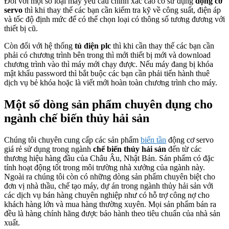
Đối với một số loại máy yêu cầu chính xác cao có sử dụng
động cơ
servo
thì khi thay thế các bạn cần kiểm tra kỹ về công suất, điện áp
và tốc độ định mức để có thể chọn loại có thông số tương đương với
thiết bị cũ.
Còn đối với hệ thống
tủ điện plc
thì khi cần thay thế các bạn cần
phải có chương trình bên trong thì mới thiết bị mới và download
chương trình vào thì máy mới chạy được. Nếu máy đang bị khóa
mật khẩu password thì bắt buộc các bạn cần phải tiến hành thuê
dịch vụ bẻ khóa hoặc là viết mới hoàn toàn chương trình cho máy.
Một số dòng sản phẩm chuyên dụng cho
ngành chế biến thủy hải sản
Chúng tôi chuyên cung cấp các sản phẩm
biến tần
động cơ servo
giá rẻ sử dụng trong ngành
chế biến thủy hải sản
đến từ các
thương hiệu hàng đầu của Châu Âu, Nhật Bản. Sản phẩm có đặc
tính hoạt động tốt trong môi trường nhà xưởng của ngành này.
Ngoài ra chúng tôi còn có những dòng sản phẩm chuyên biệt cho
đơn vị nhà thầu, chế tạo máy, dự án trong ngành thủy hải sản với
các dịch vụ bán hàng chuyên nghiệp như có hỗ trợ công nợ cho
khách hàng lớn và mua hàng thường xuyên. Mọi sản phẩm bán ra
đều là hàng chính hãng được bảo hành theo tiêu chuẩn của nhà sản
xuất.