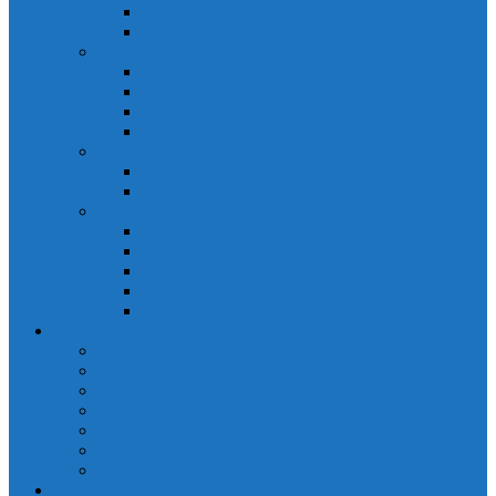
Đồng hồ đo A 3P MA2301
Đồng hồ đo Ampere MA302
ĐỒNG HỒ ĐO NĂNG LƯỢNG
Đồng hồ đo điện EM368 đa năng
Đồng hồ đo Kwh EM306C
Đồng hồ đo điện EM368-C đa năng
Đồng hồ đo Kwh EM306
ĐỒNG HỒ ĐO V-A-F
Đồng hồ đo: V – A – F VAF39
Đồng hồ đo: V – A – F VAF36
ĐỒNG HỒ ĐO ĐA NĂNG
Đồng hồ đo điện MFM374 đa năng
Đồng hồ đo điện MFM383 đa năng
Đồng hồ đo điện MFM383-C đa năng
Đồng hồ đo điện MFM384 đa năng
Đồng hồ đo điện MFM384-C đa năng
CHINT
ACB Chint
Biến áp Chint
Bộ chuyển nguồn ATS Chint
CB bảo vệ động cơ Chint
Contactor Chint
Rơ le nhiệt Chint
Timer Chint
Honeywell