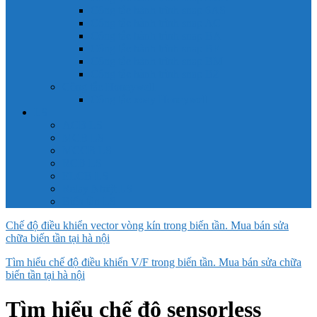
Công tắc hành trình snap 6AS
Công tắc hành trình snap AC
Công tắc hành trình snap BA
Công tắc hành trình snap BE
Công tắc hành trình snap BM
Công tắc hành trình snap BZ
Công tắc Honeywell
Công tắc xoay Honeywell
LS
ACB LS
MCB LS
MCCB LS
RCB LS
ELCB LS
Relay Nhiệt LS
Biến tần LS
Chế độ điều khiển vector vòng kín trong biến tần. Mua bán sửa
chữa biến tần tại hà nội
Tìm hiểu chế độ điều khiển V/F trong biến tần. Mua bán sửa chữa
biến tần tại hà nội
Tìm hiểu chế độ sensorless