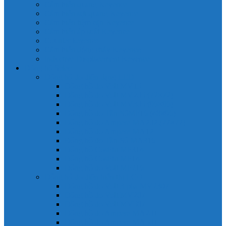
Cảm biến quang Keyence
Cảm biến sợi quang Keyence
Cảm biến tiệm cận Keyence
Cảm biến áp suất Keyence
Counter keyence
Cảm biến dòng chảy Keyence
Inductive Displacement Keyence
Đồng hồ Selec
Đồng hồ đo điện dạng LED
Đồng hồ đo Volt MV15
Đồng hồ đo Volt MV205 (72×72)
Đồng hồ đo Volt MV305 (96×96)
Đồng hồ đo Tần SốMF16 (48×96)
Đồng hồ đo Ampere MA202 (72×72)
Đồng hồ đo Ampere MA12
Đồng hồ đo Tần Số MA316
Đồng hồ CosPhi MP314
Đồng hồ CosPhi MP14
Đồng hồ đo Volt MF216
Đồng hồ đo điện hiển thị LCD
Đồng hồ đo Volt 3 pha MV2307
Đồng hồ đo Volt MV207
Đồng hồ đo Volt MV507
Đồng hồ đo Ampere MA201
Đồng hồ đo Ampere MA501