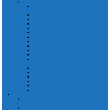
PLC Mitsubishi Micro
PLC Mitsubishi Anpha2
PLC Mitsubishi A
CPU A
Battery Memory A
CC-Link module A
Connector A
Input - Output unit A
Input Unit A
Main Base A
Module Analog A
Module Position A
Output Unit A
Temperature module A
Servo Mitsubishi
Servo Amplifier MR-J2S
Servo Motor MR-J2S
Servo Amplifier MR-J3
Servo Amplifier MR-J2S
Servo Motor MR-J2S
Servo Amplifier MR-J3
Keyence
Cảm biến vùng Keyence
Cảm biến Laser Keyence
Cảm biến màu Keyence