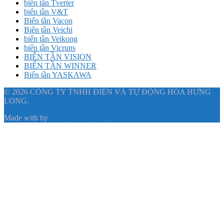
biến tần Tverter
biến tần V&T
Biến tần Vacon
Biến tần Veichi
biến tần Veikong
biến tần Vicruns
BIẾN TẦN VISION
BIẾN TẦN WINNER
Biến tần YASKAWA
© 2026 CÔNG TY TNHH ĐIỆN VÀ TỰ ĐỘNG HÓA HƯNG
LONG.
Made with
by
Graphene Themes
.