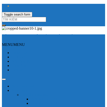
Toggle search form
CÔNG TY TNHH ĐIỆN VÀ TỰ ĐỘNG HÓA HƯNG LONG
MENU
MENU
Trang Chủ
Giới thiệu
Sửa Biến tần
Hình Ảnh
Liên hệ
Shop - sản phẩm
Mitsubishi
Biến tần mitsubishi
Biến tần FR-E700
Biến tần FR-A700