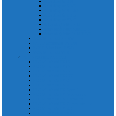
Khởi động từ S-N
Khởi động từ SD-N
Khởi động từ SL-2xN
Khởi động từ US-N
Khởi động từ VMC
Relay nhiệt Mitsubishi
Relay nhiệt Mitsubishi ET-N
Relay nhiệt Mitsubishi TH-N
ACB Mitsubishi AE-SW
RCBO Mitsubishi BV-DN
RCCB Mitsubishi BV-D
VCB Mitsubishi VPR
PLC Mitsubishi FX Series
PLC Mitsubishi FX1S
PLC Mitsubishi FX1N
PLC Mitsubishi FX2N
PLC Mitsubishi FX2NC
PLC Mitsubishi FX3G
PLC Mitsubishi FX3U
PLC Mitsubishi FX Special
PLC Mitsubishi FX Accessories
PLC Mitsubishi FX Extension
PLC Mitsubishi FX Communication
PLC Mitsubishi FX3UC
PLC Mitsubishi Modular