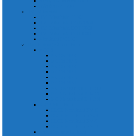
Biến tần Mitsubishi D700
Biến tần FR-F700
HMI Mitsubishi
HMI Mitsubishi E1000
HMI Mitsubishi GOT-A900
HMI Mitsubishi GOT-F900
HMI Mitsubishi GOT1000
Mitsubishi IPC1000
Thiết bị đóng cắt mitsubishi
MCCB
MCCB NF-C
MCCB NF-S
MCCB NF-C
MCCB NF-H
MCCB NF-S
MCCB NF-U
MCB Mitsubishi BH-D10
MCB Mitsubishi BH-D6
MCB Mitsubishi BH-DN
ELCB Mitsubishi
ELCB Mitsubishi NV-C
ELCB Mitsubishi NV-H
ELCB Mitsubishi NV-S
ELCB Mitsubishi NV-U
Khởi động từ Mitsubishi