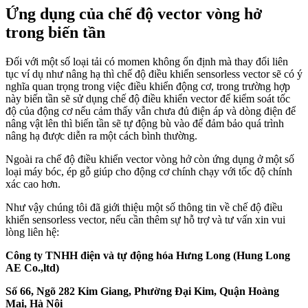
Ứng dụng của chế độ vector vòng hở
trong biến tần
Đối với một số loại tải có momen không ổn định mà thay đổi liên
tục ví dụ như nâng hạ thì chế độ điều khiển sensorless vector sẽ có ý
nghĩa quan trọng trong việc điều khiển động cơ, trong trường hợp
này biến tần sẽ sử dụng chế độ điều khiển vector để kiểm soát tốc
độ của động cơ nếu cảm thấy vẫn chưa đủ điện áp và dòng điện để
nâng vật lên thì biến tần sẽ tự động bù vào để đảm bảo quá trình
nâng hạ được diễn ra một cách bình thường.
Ngoài ra chế độ điều khiển vector vòng hở còn ứng dụng ở một số
loại máy bóc, ép gỗ giúp cho động cơ chính chạy với tốc độ chính
xác cao hơn.
Như vậy chúng tôi đã giới thiệu một số thông tin về chế độ điều
khiển sensorless vector, nếu cần thêm sự hỗ trợ và tư vấn xin vui
lòng liên hệ:
Công ty TNHH điện và tự động hóa Hưng Long (Hung Long
AE Co.,ltd)
Số 66, Ngõ 282 Kim Giang, Phường Đại Kim, Quận Hoàng
Mai, Hà Nội