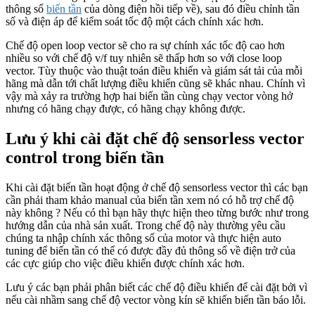
thông số
biến tần
của dòng điện hồi tiếp về), sau đó điều chỉnh tần
số và điện áp để kiểm soát tốc độ một cách chính xác hơn.
Chế độ open loop vector sẽ cho ra sự chính xác tốc độ cao hơn
nhiều so với chế độ v/f tuy nhiên sẽ thấp hơn so với close loop
vector. Tùy thuộc vào thuật toán điều khiển và giám sát tải của mỗi
hãng mà dẫn tới chất lượng điều khiển cũng sẽ khác nhau. Chính vì
vậy mà xảy ra trường hợp hai biến tần cùng chạy vector vòng hở
nhưng có hãng chạy được, có hãng chạy không được.
Lưu ý khi cài đặt chế độ sensorless vector
control trong biến tần
Khi cài đặt biến tần hoạt động ở chế độ sensorless vector thì các bạn
cần phải tham khảo manual của biến tần xem nó có hỗ trợ chế độ
này không ? Nếu có thì bạn hãy thực hiện theo từng bước như trong
hướng dẫn của nhà sản xuất. Trong chế độ này thường yêu cầu
chúng ta nhập chính xác thông số của motor và thực hiện auto
tuning để biến tần có thể có được đầy đủ thông số về điện trở của
các cực giúp cho việc điều khiển được chính xác hơn.
Lưu ý các bạn phải phân biết các chế độ điều khiển để cài đặt bởi vì
nếu cài nhầm sang chế độ vector vòng kín sẽ khiến biến tần báo lỗi.