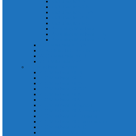
Khởi động từ S-N
Khởi động từ SD-N
Khởi động từ SL-2xN
Khởi động từ US-N
Khởi động từ VMC
Relay nhiệt Mitsubishi
Relay nhiệt Mitsubishi ET-N
Relay nhiệt Mitsubishi TH-N
ACB Mitsubishi AE-SW
RCBO Mitsubishi BV-DN
RCCB Mitsubishi BV-D
VCB Mitsubishi VPR
PLC Mitsubishi FX Series
PLC Mitsubishi FX1S
PLC Mitsubishi FX1N
PLC Mitsubishi FX2N
PLC Mitsubishi FX2NC
PLC Mitsubishi FX3G
PLC Mitsubishi FX3U
PLC Mitsubishi FX Special
PLC Mitsubishi FX Accessories
PLC Mitsubishi FX Extension
PLC Mitsubishi FX Communication
PLC Mitsubishi FX3UC
PLC Mitsubishi Modular