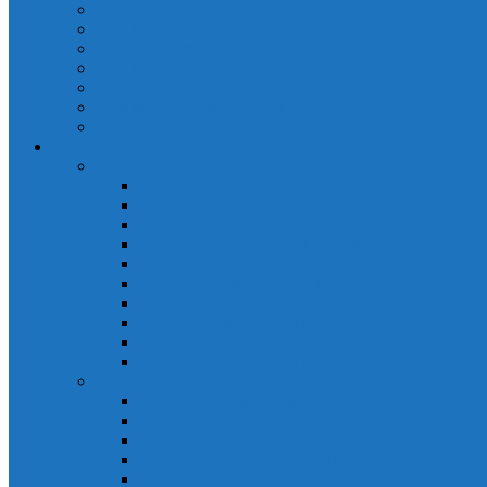
Cảm biến quang Keyence
Cảm biến sợi quang Keyence
Cảm biến tiệm cận Keyence
Cảm biến áp suất Keyence
Counter keyence
Cảm biến dòng chảy Keyence
Inductive Displacement Keyence
Đồng hồ Selec
Đồng hồ đo điện dạng LED
Đồng hồ đo Volt MV15
Đồng hồ đo Volt MV205 (72×72)
Đồng hồ đo Volt MV305 (96×96)
Đồng hồ đo Tần SốMF16 (48×96)
Đồng hồ đo Ampere MA202 (72×72)
Đồng hồ đo Ampere MA12
Đồng hồ đo Tần Số MA316
Đồng hồ CosPhi MP314
Đồng hồ CosPhi MP14
Đồng hồ đo Volt MF216
Đồng hồ đo điện hiển thị LCD
Đồng hồ đo Volt 3 pha MV2307
Đồng hồ đo Volt MV207
Đồng hồ đo Volt MV507
Đồng hồ đo Ampere MA201
Đồng hồ đo Ampere MA501