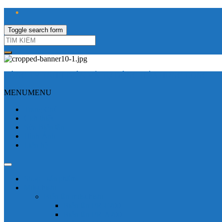
Toggle search form
CÔNG TY TNHH ĐIỆN VÀ TỰ ĐỘNG HÓA HƯNG LONG
MENU
MENU
Trang Chủ
Giới thiệu
Sửa Biến tần
Hình Ảnh
Liên hệ
Shop - sản phẩm
Mitsubishi
Biến tần mitsubishi
Biến tần FR-E700
Biến tần FR-A700