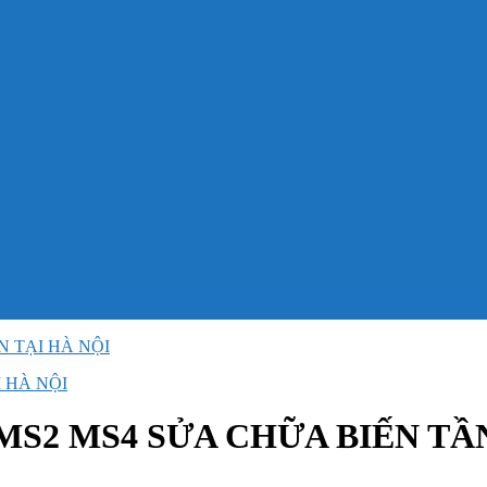
N TẠI HÀ NỘI
 HÀ NỘI
MS2 MS4 SỬA CHỮA BIẾN TẦN