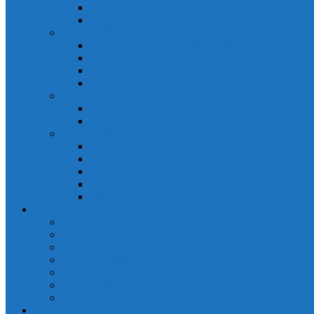
Đồng hồ đo A 3P MA2301
Đồng hồ đo Ampere MA302
ĐỒNG HỒ ĐO NĂNG LƯỢNG
Đồng hồ đo điện EM368 đa năng
Đồng hồ đo Kwh EM306C
Đồng hồ đo điện EM368-C đa năng
Đồng hồ đo Kwh EM306
ĐỒNG HỒ ĐO V-A-F
Đồng hồ đo: V – A – F VAF39
Đồng hồ đo: V – A – F VAF36
ĐỒNG HỒ ĐO ĐA NĂNG
Đồng hồ đo điện MFM374 đa năng
Đồng hồ đo điện MFM383 đa năng
Đồng hồ đo điện MFM383-C đa năng
Đồng hồ đo điện MFM384 đa năng
Đồng hồ đo điện MFM384-C đa năng
CHINT
ACB Chint
Biến áp Chint
Bộ chuyển nguồn ATS Chint
CB bảo vệ động cơ Chint
Contactor Chint
Rơ le nhiệt Chint
Timer Chint
Honeywell