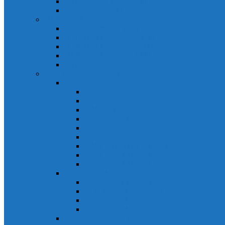
Biến tần Mitsubishi D700
Biến tần FR-F700
HMI Mitsubishi
HMI Mitsubishi E1000
HMI Mitsubishi GOT-A900
HMI Mitsubishi GOT-F900
HMI Mitsubishi GOT1000
Mitsubishi IPC1000
Thiết bị đóng cắt mitsubishi
MCCB
MCCB NF-C
MCCB NF-S
MCCB NF-C
MCCB NF-H
MCCB NF-S
MCCB NF-U
MCB Mitsubishi BH-D10
MCB Mitsubishi BH-D6
MCB Mitsubishi BH-DN
ELCB Mitsubishi
ELCB Mitsubishi NV-C
ELCB Mitsubishi NV-H
ELCB Mitsubishi NV-S
ELCB Mitsubishi NV-U
Khởi động từ Mitsubishi