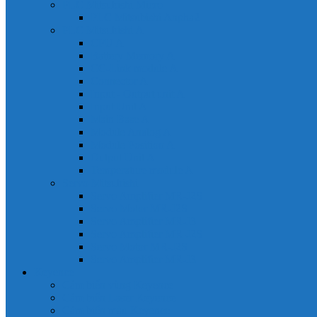
PLC Mitsubishi Micro
PLC Mitsubishi Anpha2
PLC Mitsubishi A
CPU A
Battery Memory A
CC-Link module A
Connector A
Input - Output unit A
Input Unit A
Main Base A
Module Analog A
Module Position A
Output Unit A
Temperature module A
Servo Mitsubishi
Servo Amplifier MR-J2S
Servo Motor MR-J2S
Servo Amplifier MR-J3
Servo Amplifier MR-J2S
Servo Motor MR-J2S
Servo Amplifier MR-J3
Keyence
Cảm biến vùng Keyence
Cảm biến Laser Keyence
Cảm biến màu Keyence