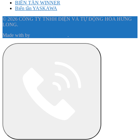
BIẾN TẦN WINNER
Biến tần YASKAWA
© 2026 CÔNG TY TNHH ĐIỆN VÀ TỰ ĐỘNG HÓA HƯNG
LONG.
Made with
by
Graphene Themes
.