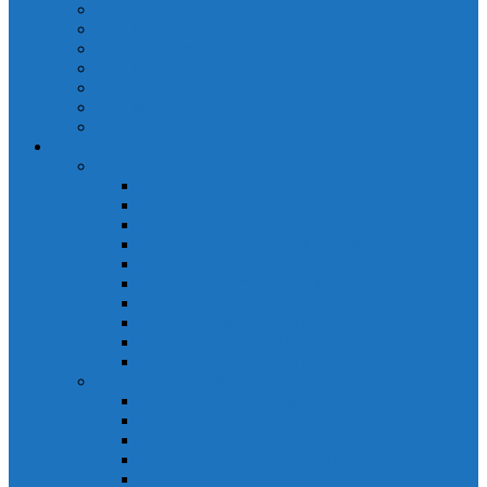
Cảm biến quang Keyence
Cảm biến sợi quang Keyence
Cảm biến tiệm cận Keyence
Cảm biến áp suất Keyence
Counter keyence
Cảm biến dòng chảy Keyence
Inductive Displacement Keyence
Đồng hồ Selec
Đồng hồ đo điện dạng LED
Đồng hồ đo Volt MV15
Đồng hồ đo Volt MV205 (72×72)
Đồng hồ đo Volt MV305 (96×96)
Đồng hồ đo Tần SốMF16 (48×96)
Đồng hồ đo Ampere MA202 (72×72)
Đồng hồ đo Ampere MA12
Đồng hồ đo Tần Số MA316
Đồng hồ CosPhi MP314
Đồng hồ CosPhi MP14
Đồng hồ đo Volt MF216
Đồng hồ đo điện hiển thị LCD
Đồng hồ đo Volt 3 pha MV2307
Đồng hồ đo Volt MV207
Đồng hồ đo Volt MV507
Đồng hồ đo Ampere MA201
Đồng hồ đo Ampere MA501