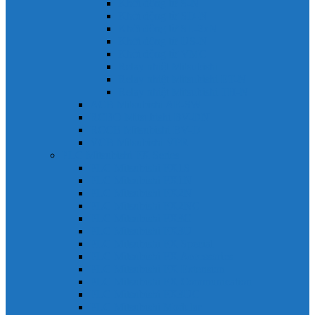
Khởi động từ S-N
Khởi động từ SD-N
Khởi động từ SL-2xN
Khởi động từ US-N
Khởi động từ VMC
Relay nhiệt Mitsubishi
Relay nhiệt Mitsubishi ET-N
Relay nhiệt Mitsubishi TH-N
ACB Mitsubishi AE-SW
RCBO Mitsubishi BV-DN
RCCB Mitsubishi BV-D
VCB Mitsubishi VPR
PLC Mitsubishi FX Series
PLC Mitsubishi FX1S
PLC Mitsubishi FX1N
PLC Mitsubishi FX2N
PLC Mitsubishi FX2NC
PLC Mitsubishi FX3G
PLC Mitsubishi FX3U
PLC Mitsubishi FX Special
PLC Mitsubishi FX Accessories
PLC Mitsubishi FX Extension
PLC Mitsubishi FX Communication
PLC Mitsubishi FX3UC
PLC Mitsubishi Modular