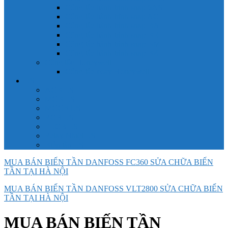
Công tắc hành trình snap 6AS
Công tắc hành trình snap AC
Công tắc hành trình snap BA
Công tắc hành trình snap BE
Công tắc hành trình snap BM
Công tắc hành trình snap BZ
Công tắc Honeywell
Công tắc xoay Honeywell
LS
ACB LS
MCB LS
MCCB LS
RCB LS
ELCB LS
Relay Nhiệt LS
Biến tần LS
MUA BÁN BIẾN TẦN DANFOSS FC360 SỬA CHỮA BIẾN
TẦN TẠI HÀ NỘI
MUA BÁN BIẾN TẦN DANFOSS VLT2800 SỬA CHỮA BIẾN
TẦN TẠI HÀ NỘI
MUA BÁN BIẾN TẦN