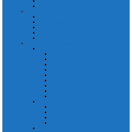
Biến tần Mitsubishi D700
Biến tần FR-F700
HMI Mitsubishi
HMI Mitsubishi E1000
HMI Mitsubishi GOT-A900
HMI Mitsubishi GOT-F900
HMI Mitsubishi GOT1000
Mitsubishi IPC1000
Thiết bị đóng cắt mitsubishi
MCCB
MCCB NF-C
MCCB NF-S
MCCB NF-C
MCCB NF-H
MCCB NF-S
MCCB NF-U
MCB Mitsubishi BH-D10
MCB Mitsubishi BH-D6
MCB Mitsubishi BH-DN
ELCB Mitsubishi
ELCB Mitsubishi NV-C
ELCB Mitsubishi NV-H
ELCB Mitsubishi NV-S
ELCB Mitsubishi NV-U
Khởi động từ Mitsubishi