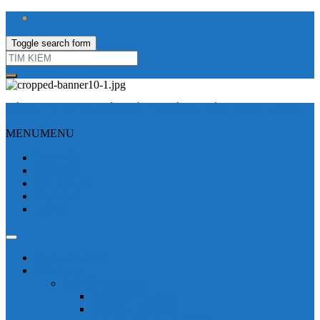
Toggle search form
CÔNG TY TNHH ĐIỆN VÀ TỰ ĐỘNG HÓA HƯNG LONG
MENU
MENU
Trang Chủ
Giới thiệu
Sửa Biến tần
Hình Ảnh
Liên hệ
Shop - sản phẩm
Mitsubishi
Biến tần mitsubishi
Biến tần FR-E700
Biến tần FR-A700