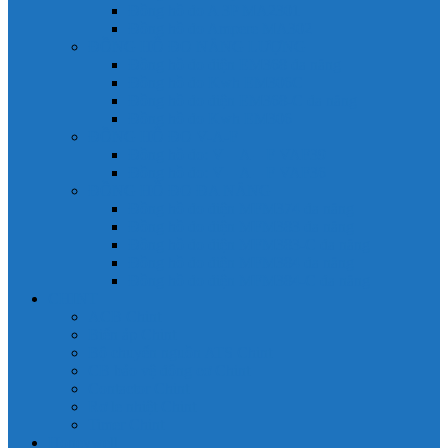
Đồng hồ đo A 3P MA2301
Đồng hồ đo Ampere MA302
ĐỒNG HỒ ĐO NĂNG LƯỢNG
Đồng hồ đo điện EM368 đa năng
Đồng hồ đo Kwh EM306C
Đồng hồ đo điện EM368-C đa năng
Đồng hồ đo Kwh EM306
ĐỒNG HỒ ĐO V-A-F
Đồng hồ đo: V – A – F VAF39
Đồng hồ đo: V – A – F VAF36
ĐỒNG HỒ ĐO ĐA NĂNG
Đồng hồ đo điện MFM374 đa năng
Đồng hồ đo điện MFM383 đa năng
Đồng hồ đo điện MFM383-C đa năng
Đồng hồ đo điện MFM384 đa năng
Đồng hồ đo điện MFM384-C đa năng
CHINT
ACB Chint
Biến áp Chint
Bộ chuyển nguồn ATS Chint
CB bảo vệ động cơ Chint
Contactor Chint
Rơ le nhiệt Chint
Timer Chint
Honeywell