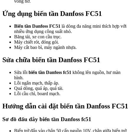
vòng hở.
Ứng dụng biến tần Danfoss FC51
Biến tần Danfoss FC51
là dòng đa năng mini thích hợp với
nhiều ứng dụng công suất nhỏ.
Băng tải, xe con cầu trục.
Máy chiết rót, đóng gói.
Máy cắt bao bì, máy ngành nhựa.
Sửa chữa biến tần Danfoss FC51
Sửa lỗi
biến tần Danfoss fc51
không lên nguồn, hư màn
hình.
Lỗi ngắn mạch, thấp áp.
Quá dòng, quá áp, quá tải.
Lỗi cầu chì, board mạch.
Hướng dẫn cài đặt biến tần Danfoss FC51
Sơ đồ đấu dây biến tần Danfoss fc51
Biến trở đấu vào chân 50 cấp nguồn 10V, chân giữa biến trở