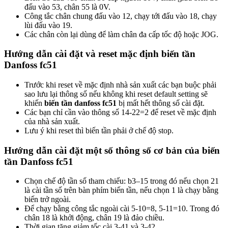
đấu vào 53, chân 55 là 0V.
Công tắc chân chung đấu vào 12, chạy tới đấu vào 18, chạy
lùi đấu vào 19.
Các chân còn lại dùng để làm chân đa cấp tốc độ hoặc JOG.
Hướng dẫn cài đặt và reset mặc định biến tần
Danfoss fc51
Trước khi reset về mặc định nhà sản xuất các bạn buộc phải
sao lưu lại thông số nếu không khi reset default setting sẽ
khiến
biến tần danfoss fc51
bị mất hết thông số cài đặt.
Các bạn chỉ cần vào thông số 14-22=2 để reset về mặc định
của nhà sản xuất.
Lưu ý khi reset thì biến tần phải ở chế độ stop.
Hướng dẫn cài đặt một số thông số cơ bản của biến
tần Danfoss fc51
Chọn chế độ tần số tham chiếu: b3–15 trong đó nếu chọn 21
là cài tần số trên bàn phím biến tần, nếu chọn 1 là chạy bằng
biến trở ngoài.
Để chạy bằng công tắc ngoài cài 5-10=8, 5-11=10. Trong đó
chân 18 là khởi động, chân 19 là đảo chiều.
Thời gian tăng giảm tốc cài 3-41 và 3-42.