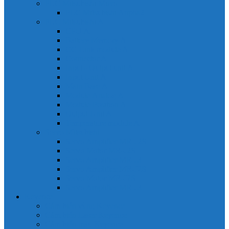
PLC Mitsubishi Micro
PLC Mitsubishi Anpha2
PLC Mitsubishi A
CPU A
Battery Memory A
CC-Link module A
Connector A
Input - Output unit A
Input Unit A
Main Base A
Module Analog A
Module Position A
Output Unit A
Temperature module A
Servo Mitsubishi
Servo Amplifier MR-J2S
Servo Motor MR-J2S
Servo Amplifier MR-J3
Servo Amplifier MR-J2S
Servo Motor MR-J2S
Servo Amplifier MR-J3
Keyence
Cảm biến vùng Keyence
Cảm biến Laser Keyence
Cảm biến màu Keyence