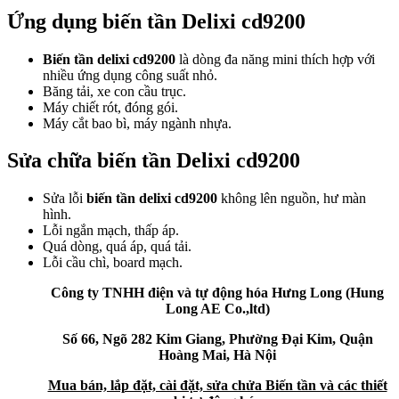
Ứng dụng biến tần Delixi cd9200
Biến tần delixi cd9200
là dòng đa năng mini thích hợp với
nhiều ứng dụng công suất nhỏ.
Băng tải, xe con cầu trục.
Máy chiết rót, đóng gói.
Máy cắt bao bì, máy ngành nhựa.
Sửa chữa biến tần Delixi cd9200
Sửa lỗi
biến tần delixi cd9200
không lên nguồn, hư màn
hình.
Lỗi ngắn mạch, thấp áp.
Quá dòng, quá áp, quá tải.
Lỗi cầu chì, board mạch.
Công ty TNHH điện và tự động hóa Hưng Long (Hung
Long AE Co.,ltd)
Số 66, Ngõ 282 Kim Giang, Phường Đại Kim, Quận
Hoàng Mai, Hà Nội
Mua bán, lắp đặt, cài đặt, sửa chửa Biến tần và các thiết