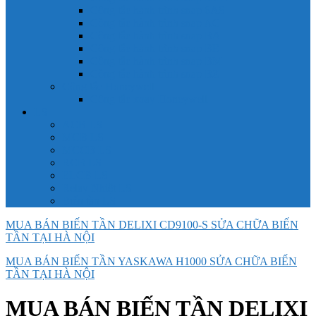
Công tắc hành trình snap 6AS
Công tắc hành trình snap AC
Công tắc hành trình snap BA
Công tắc hành trình snap BE
Công tắc hành trình snap BM
Công tắc hành trình snap BZ
Công tắc Honeywell
Công tắc xoay Honeywell
LS
ACB LS
MCB LS
MCCB LS
RCB LS
ELCB LS
Relay Nhiệt LS
Biến tần LS
MUA BÁN BIẾN TẦN DELIXI CD9100-S SỬA CHỮA BIẾN
TẦN TẠI HÀ NỘI
MUA BÁN BIẾN TẦN YASKAWA H1000 SỬA CHỮA BIẾN
TẦN TẠI HÀ NỘI
MUA BÁN BIẾN TẦN DELIXI