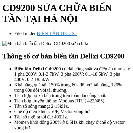
CD9200 SỬA CHỮA BIẾN
TẦN TẠI HÀ NỘI
Filed under
BIẾN TẦN DELIXI
Thông số cơ bản biến tần Delixi CD9200
Biến tần Delixi Cd9200
có dải công suất và điện áp như sau:
1 pha 200V: 0.1-3.7kW, 3 pha 200V: 0.1-18.5kW, 3 pha
400V: 0.2-18.5kW.
Khả năng quá tải: 150% trong 60s đối với tải nặng, 120%
trong 60s đối với tải thường.
Tích hợp bộ xả bên trong trên toàn dải công suất.
Tích hợp truyền thông: Modbus RTU( 422/485).
Tần số sóng mang: 2-15kHz.
Chế độ điều khiển: V/F, Vector vòng hở.
Tần số ngõ ra tối đa: 400Hz.
Momen khởi động 200% ở 0.5Hz khi chạy ở chế độ vector
vòng hở.