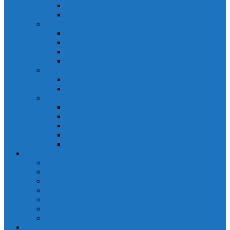
Đồng hồ đo A 3P MA2301
Đồng hồ đo Ampere MA302
ĐỒNG HỒ ĐO NĂNG LƯỢNG
Đồng hồ đo điện EM368 đa năng
Đồng hồ đo Kwh EM306C
Đồng hồ đo điện EM368-C đa năng
Đồng hồ đo Kwh EM306
ĐỒNG HỒ ĐO V-A-F
Đồng hồ đo: V – A – F VAF39
Đồng hồ đo: V – A – F VAF36
ĐỒNG HỒ ĐO ĐA NĂNG
Đồng hồ đo điện MFM374 đa năng
Đồng hồ đo điện MFM383 đa năng
Đồng hồ đo điện MFM383-C đa năng
Đồng hồ đo điện MFM384 đa năng
Đồng hồ đo điện MFM384-C đa năng
CHINT
ACB Chint
Biến áp Chint
Bộ chuyển nguồn ATS Chint
CB bảo vệ động cơ Chint
Contactor Chint
Rơ le nhiệt Chint
Timer Chint
Honeywell