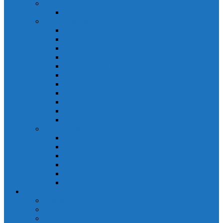
PLC Mitsubishi Micro
PLC Mitsubishi Anpha2
PLC Mitsubishi A
CPU A
Battery Memory A
CC-Link module A
Connector A
Input - Output unit A
Input Unit A
Main Base A
Module Analog A
Module Position A
Output Unit A
Temperature module A
Servo Mitsubishi
Servo Amplifier MR-J2S
Servo Motor MR-J2S
Servo Amplifier MR-J3
Servo Amplifier MR-J2S
Servo Motor MR-J2S
Servo Amplifier MR-J3
Keyence
Cảm biến vùng Keyence
Cảm biến Laser Keyence
Cảm biến màu Keyence