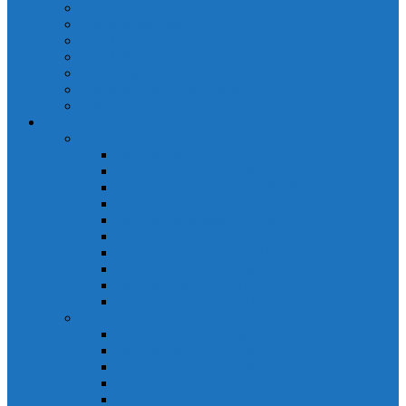
Cảm biến quang Keyence
Cảm biến sợi quang Keyence
Cảm biến tiệm cận Keyence
Cảm biến áp suất Keyence
Counter keyence
Cảm biến dòng chảy Keyence
Inductive Displacement Keyence
Đồng hồ Selec
Đồng hồ đo điện dạng LED
Đồng hồ đo Volt MV15
Đồng hồ đo Volt MV205 (72×72)
Đồng hồ đo Volt MV305 (96×96)
Đồng hồ đo Tần SốMF16 (48×96)
Đồng hồ đo Ampere MA202 (72×72)
Đồng hồ đo Ampere MA12
Đồng hồ đo Tần Số MA316
Đồng hồ CosPhi MP314
Đồng hồ CosPhi MP14
Đồng hồ đo Volt MF216
Đồng hồ đo điện hiển thị LCD
Đồng hồ đo Volt 3 pha MV2307
Đồng hồ đo Volt MV207
Đồng hồ đo Volt MV507
Đồng hồ đo Ampere MA201
Đồng hồ đo Ampere MA501