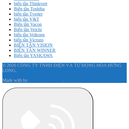
biến tần Thinkvert
Biến tần Toshiba
biến tần Tverter
biến tần V&T
Biến tần Vacon
Biến tần Veichi
biến tần Veikong
biến tần Vicruns
BIẾN TẦN VISION
BIẾN TẦN WINNER
Biến tần YASKAWA
© 2026 CÔNG TY TNHH ĐIỆN VÀ TỰ ĐỘNG HÓA HƯNG
LONG.
Made with
by
Graphene Themes
.