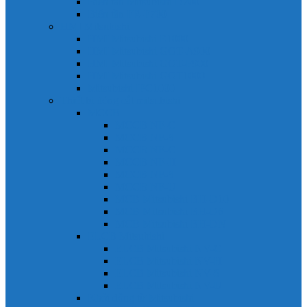
Biến tần Mitsubishi D700
Biến tần FR-F700
HMI Mitsubishi
HMI Mitsubishi E1000
HMI Mitsubishi GOT-A900
HMI Mitsubishi GOT-F900
HMI Mitsubishi GOT1000
Mitsubishi IPC1000
Thiết bị đóng cắt mitsubishi
MCCB
MCCB NF-C
MCCB NF-S
MCCB NF-C
MCCB NF-H
MCCB NF-S
MCCB NF-U
MCB Mitsubishi BH-D10
MCB Mitsubishi BH-D6
MCB Mitsubishi BH-DN
ELCB Mitsubishi
ELCB Mitsubishi NV-C
ELCB Mitsubishi NV-H
ELCB Mitsubishi NV-S
ELCB Mitsubishi NV-U
Khởi động từ Mitsubishi