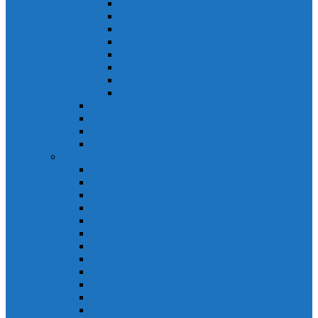
Khởi động từ S-N
Khởi động từ SD-N
Khởi động từ SL-2xN
Khởi động từ US-N
Khởi động từ VMC
Relay nhiệt Mitsubishi
Relay nhiệt Mitsubishi ET-N
Relay nhiệt Mitsubishi TH-N
ACB Mitsubishi AE-SW
RCBO Mitsubishi BV-DN
RCCB Mitsubishi BV-D
VCB Mitsubishi VPR
PLC Mitsubishi FX Series
PLC Mitsubishi FX1S
PLC Mitsubishi FX1N
PLC Mitsubishi FX2N
PLC Mitsubishi FX2NC
PLC Mitsubishi FX3G
PLC Mitsubishi FX3U
PLC Mitsubishi FX Special
PLC Mitsubishi FX Accessories
PLC Mitsubishi FX Extension
PLC Mitsubishi FX Communication
PLC Mitsubishi FX3UC
PLC Mitsubishi Modular