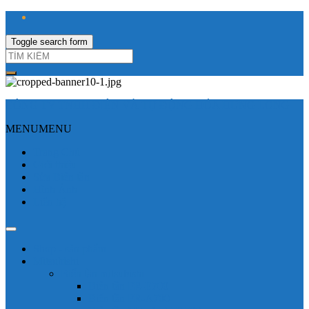
Toggle search form
CÔNG TY TNHH ĐIỆN VÀ TỰ ĐỘNG HÓA HƯNG LONG
MENU
MENU
Trang Chủ
Giới thiệu
Sửa Biến tần
Hình Ảnh
Liên hệ
Shop - sản phẩm
Mitsubishi
Biến tần mitsubishi
Biến tần FR-E700
Biến tần FR-A700