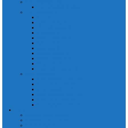
PLC Mitsubishi Micro
PLC Mitsubishi Anpha2
PLC Mitsubishi A
CPU A
Battery Memory A
CC-Link module A
Connector A
Input - Output unit A
Input Unit A
Main Base A
Module Analog A
Module Position A
Output Unit A
Temperature module A
Servo Mitsubishi
Servo Amplifier MR-J2S
Servo Motor MR-J2S
Servo Amplifier MR-J3
Servo Amplifier MR-J2S
Servo Motor MR-J2S
Servo Amplifier MR-J3
Keyence
Cảm biến vùng Keyence
Cảm biến Laser Keyence
Cảm biến màu Keyence