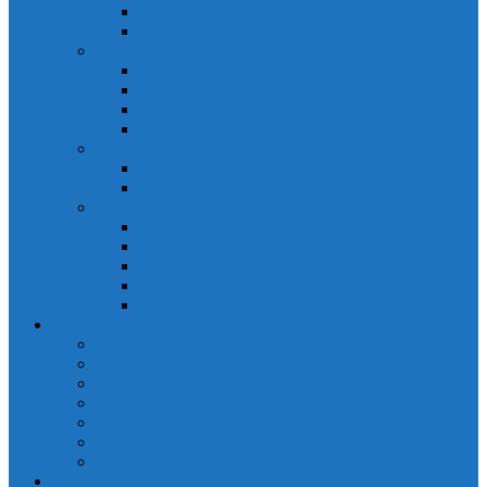
Đồng hồ đo A 3P MA2301
Đồng hồ đo Ampere MA302
ĐỒNG HỒ ĐO NĂNG LƯỢNG
Đồng hồ đo điện EM368 đa năng
Đồng hồ đo Kwh EM306C
Đồng hồ đo điện EM368-C đa năng
Đồng hồ đo Kwh EM306
ĐỒNG HỒ ĐO V-A-F
Đồng hồ đo: V – A – F VAF39
Đồng hồ đo: V – A – F VAF36
ĐỒNG HỒ ĐO ĐA NĂNG
Đồng hồ đo điện MFM374 đa năng
Đồng hồ đo điện MFM383 đa năng
Đồng hồ đo điện MFM383-C đa năng
Đồng hồ đo điện MFM384 đa năng
Đồng hồ đo điện MFM384-C đa năng
CHINT
ACB Chint
Biến áp Chint
Bộ chuyển nguồn ATS Chint
CB bảo vệ động cơ Chint
Contactor Chint
Rơ le nhiệt Chint
Timer Chint
Honeywell