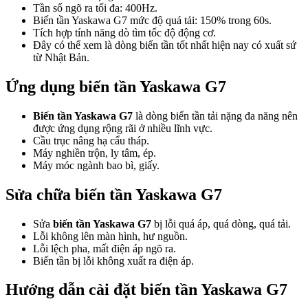
Tần số ngõ ra tối đa: 400Hz.
Biến tần Yaskawa G7 mức độ quá tải: 150% trong 60s.
Tích hợp tính năng dò tìm tốc độ động cơ.
Đây có thể xem là dòng biến tần tốt nhất hiện nay có xuất sứ
từ Nhật Bản.
Ứng dụng biến tần Yaskawa G7
Biến tần Yaskawa G7
là dòng biến tần tải nặng đa năng nên
được ứng dụng rộng rãi ở nhiều lĩnh vực.
Cầu trục nâng hạ cẩu tháp.
Máy nghiền trộn, ly tâm, ép.
Máy móc ngành bao bì, giấy.
Sửa chữa biến tần Yaskawa G7
Sửa
biến tần Yaskawa G7
bị lỗi quá áp, quá dòng, quá tải.
Lỗi không lên màn hình, hư nguồn.
Lỗi lệch pha, mất điện áp ngõ ra.
Biến tần bị lỗi không xuất ra điện áp.
Hướng dẫn cài đặt biến tần Yaskawa G7