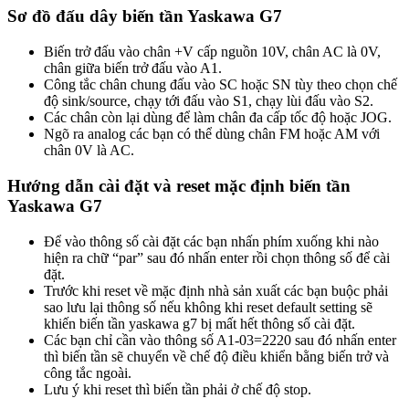
Sơ đồ đấu dây biến tần Yaskawa G7
Biến trở đấu vào chân +V cấp nguồn 10V, chân AC là 0V,
chân giữa biến trở đấu vào A1.
Công tắc chân chung đấu vào SC hoặc SN tùy theo chọn chế
độ sink/source, chạy tới đấu vào S1, chạy lùi đấu vào S2.
Các chân còn lại dùng để làm chân đa cấp tốc độ hoặc JOG.
Ngõ ra analog các bạn có thể dùng chân FM hoặc AM với
chân 0V là AC.
Hướng dẫn cài đặt và reset mặc định biến tần
Yaskawa G7
Để vào thông số cài đặt các bạn nhấn phím xuống khi nào
hiện ra chữ “par” sau đó nhấn enter rồi chọn thông số để cài
đặt.
Trước khi reset về mặc định nhà sản xuất các bạn buộc phải
sao lưu lại thông số nếu không khi reset default setting sẽ
khiến biến tần yaskawa g7 bị mất hết thông số cài đặt.
Các bạn chỉ cần vào thông số A1-03=2220 sau đó nhấn enter
thì biến tần sẽ chuyển về chế độ điều khiển bằng biến trở và
công tắc ngoài.
Lưu ý khi reset thì biến tần phải ở chế độ stop.