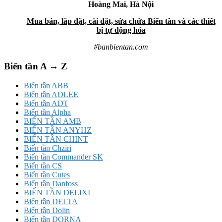
Hoàng Mai, Hà Nội
Mua bán, lắp đặt, cài đặt, sửa chửa Biến tần và các thiết
bị tự động hóa
#banbientan.com
Biến tần A → Z
Biến tần ABB
Biến tần ADLEE
Biến tần ADT
Biến tần Alpha
BIẾN TẦN AMB
BIẾN TẦN ANYHZ
BIẾN TẦN CHINT
Biến tần Chziri
Biến tần Commander SK
Biến tần CS
Biến tần Cutes
Biến tần Danfoss
BIẾN TẦN DELIXI
Biến tần DELTA
Biến tần Dolin
Biến tần DORNA