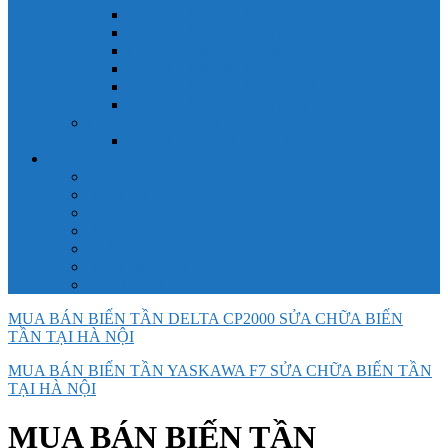
Công tắc hành trình snap 6AS
Công tắc hành trình snap AC
Công tắc hành trình snap BA
Công tắc hành trình snap BE
Công tắc hành trình snap BM
Công tắc hành trình snap BZ
Công tắc Honeywell
Công tắc xoay Honeywell
LS
ACB LS
MCB LS
MCCB LS
RCB LS
ELCB LS
Relay Nhiệt LS
Biến tần LS
MUA BÁN BIẾN TẦN DELTA CP2000 SỬA CHỮA BIẾN
TẦN TẠI HÀ NỘI
MUA BÁN BIẾN TẦN YASKAWA F7 SỬA CHỮA BIẾN TẦN
TẠI HÀ NỘI
MUA BÁN BIẾN TẦN