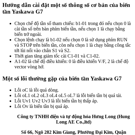
Hướng dẫn cài đặt một số thông số cơ bản của biến
tần Yaskawa G7
Chọn chế độ tần số tham chiếu: b1-01 trong đó nếu chọn 0 là
cài tần số trên bàn phím biến tần, nếu chọn 1 là chạy bằng
biến trở ngoài.
Chọn lệnh chạy là b1-02 nếu chọn 0 là sử dụng phím RUN
và STOP trên biến tần, còn nếu chọn 1 là chạy bằng công tắc
tới lùi nối vào chân S1 và S2.
Thời gian tăng giảm tốc cài C1-01 và C1-02.
A1-02 là chế độ điều khiển: 0 là điều khiển V/F, 2 là chế độ
vector vòng hở.
Một số lỗi thường gặp của biến tần Yaskawa G7
Lỗi oC là lỗi quá dòng.
Lỗi oL1 oL2 oL3 oL4 oL5 oL7 là lỗi biến tần bị quá tải.
Lỗi Uv1 Uv2 Uv3 là lỗi biến tần bị thấp áp.
Lỗi Ov là biến tần bị quá áp.
Công ty TNHH điện và tự động hóa Hưng Long (Hung
Long AE Co.,ltd)
Số 66, Ngõ 282 Kim Giang, Phường Đại Kim, Quận