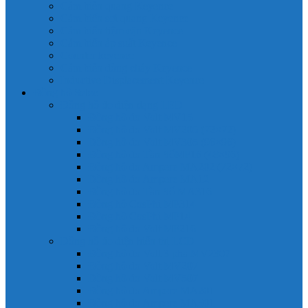
Cảm biến quang Keyence
Cảm biến sợi quang Keyence
Cảm biến tiệm cận Keyence
Cảm biến áp suất Keyence
Counter keyence
Cảm biến dòng chảy Keyence
Inductive Displacement Keyence
Đồng hồ Selec
Đồng hồ đo điện dạng LED
Đồng hồ đo Volt MV15
Đồng hồ đo Volt MV205 (72×72)
Đồng hồ đo Volt MV305 (96×96)
Đồng hồ đo Tần SốMF16 (48×96)
Đồng hồ đo Ampere MA202 (72×72)
Đồng hồ đo Ampere MA12
Đồng hồ đo Tần Số MA316
Đồng hồ CosPhi MP314
Đồng hồ CosPhi MP14
Đồng hồ đo Volt MF216
Đồng hồ đo điện hiển thị LCD
Đồng hồ đo Volt 3 pha MV2307
Đồng hồ đo Volt MV207
Đồng hồ đo Volt MV507
Đồng hồ đo Ampere MA201
Đồng hồ đo Ampere MA501