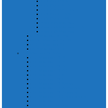
Khởi động từ S-N
Khởi động từ SD-N
Khởi động từ SL-2xN
Khởi động từ US-N
Khởi động từ VMC
Relay nhiệt Mitsubishi
Relay nhiệt Mitsubishi ET-N
Relay nhiệt Mitsubishi TH-N
ACB Mitsubishi AE-SW
RCBO Mitsubishi BV-DN
RCCB Mitsubishi BV-D
VCB Mitsubishi VPR
PLC Mitsubishi FX Series
PLC Mitsubishi FX1S
PLC Mitsubishi FX1N
PLC Mitsubishi FX2N
PLC Mitsubishi FX2NC
PLC Mitsubishi FX3G
PLC Mitsubishi FX3U
PLC Mitsubishi FX Special
PLC Mitsubishi FX Accessories
PLC Mitsubishi FX Extension
PLC Mitsubishi FX Communication
PLC Mitsubishi FX3UC
PLC Mitsubishi Modular