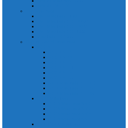
Biến tần Mitsubishi D700
Biến tần FR-F700
HMI Mitsubishi
HMI Mitsubishi E1000
HMI Mitsubishi GOT-A900
HMI Mitsubishi GOT-F900
HMI Mitsubishi GOT1000
Mitsubishi IPC1000
Thiết bị đóng cắt mitsubishi
MCCB
MCCB NF-C
MCCB NF-S
MCCB NF-C
MCCB NF-H
MCCB NF-S
MCCB NF-U
MCB Mitsubishi BH-D10
MCB Mitsubishi BH-D6
MCB Mitsubishi BH-DN
ELCB Mitsubishi
ELCB Mitsubishi NV-C
ELCB Mitsubishi NV-H
ELCB Mitsubishi NV-S
ELCB Mitsubishi NV-U
Khởi động từ Mitsubishi