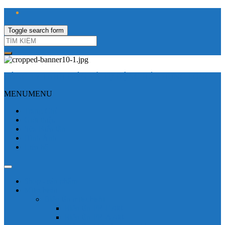
Toggle search form
CÔNG TY TNHH ĐIỆN VÀ TỰ ĐỘNG HÓA HƯNG LONG
MENU
MENU
Trang Chủ
Giới thiệu
Sửa Biến tần
Hình Ảnh
Liên hệ
Shop - sản phẩm
Mitsubishi
Biến tần mitsubishi
Biến tần FR-E700
Biến tần FR-A700