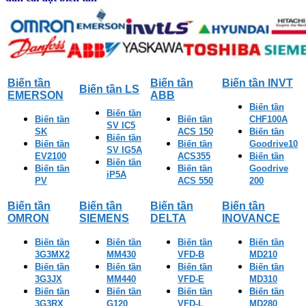
Biến tần
Biến tần
Biến tần INVT
Biến tần LS
EMERSON
ABB
Biến tần
Biến tần
Biến tần
Biến tần
CHF100A
SV IC5
SK
ACS 150
Biến tần
Biến tần
Biến tần
Biến tần
Goodrive10
SV IG5A
EV2100
ACS355
Biến tần
Biến tần
Biến tần
Biến tần
Goodrive
iP5A
PV
ACS 550
200
Biến tần
Biến tần
Biến tần
Biến tần
OMRON
SIEMENS
DELTA
INOVANCE
Biến tần
Biến tần
Biến tần
Biến tần
3G3MX2
MM430
VFD-B
MD210
Biến tần
Biến tần
Biến tần
Biến tần
3G3JX
MM440
VFD-E
MD310
Biến tần
Biến tần
Biến tần
Biến tần
3G3RX
G120
VFD-L
MD280