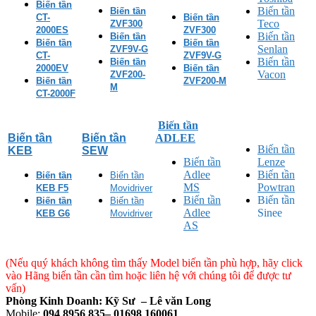
Biến tần
Biến tần
Biến tần
CT-
Biến tần
Teco
ZVF300
2000ES
ZVF300
Biến tần
Biến tần
Biến tần
Biến tần
Senlan
ZVF9V-G
CT-
ZVF9V-G
Biến tần
Biến tần
2000EV
Biến tần
Vacon
ZVF200-
Biến tần
ZVF200-M
M
CT-2000F
Biến tần
Biến tần
Biến tần
ADLEE
Biến tần
KEB
SEW
Biến tần
Lenze
Adlee
Biến tần
Biến tần
Biến tần
MS
Powtran
KEB F5
Movidriver
Biến tần
Biến tần
Biến tần
Biến tần
Adlee
Sinee
KEB G6
Movidriver
AS
(Nếu quý khách không tìm thấy Model biến tần phù hợp, hãy click
vào Hãng biến tần cần tìm hoặc liên hệ với chúng tôi để được tư
vấn)
Phòng Kinh Doanh: Kỹ Sư – Lê văn Long
Mobile:
094 8956 835– 01698 160061