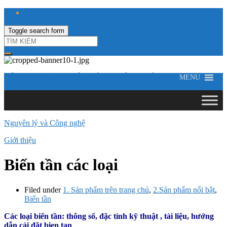
Toggle search form
CÔNG TY TNHH ĐIỆN VÀ TỰ ĐỘNG HÓA HƯNG LONG
MENU
Nguyên lý và Công nghệ
Giới thiệu
Biến tần các loại
Filed under
1. Sản phẩm trên trang chủ
,
2.Sản phẩm nổi bật
,
Biến tần
Các loại biến tần: thông số, đặc tính kỹ thuật , tài liệu, hướng
dẫn cài đặt bien tan