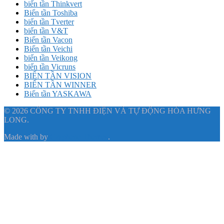
biến tần Thinkvert
Biến tần Toshiba
biến tần Tverter
biến tần V&T
Biến tần Vacon
Biến tần Veichi
biến tần Veikong
biến tần Vicruns
BIẾN TẦN VISION
BIẾN TẦN WINNER
Biến tần YASKAWA
© 2026 CÔNG TY TNHH ĐIỆN VÀ TỰ ĐỘNG HÓA HƯNG
LONG.
Made with
by
Graphene Themes
.