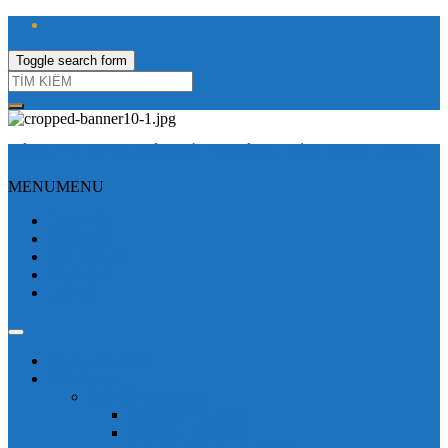
Toggle search form
CÔNG TY TNHH ĐIỆN VÀ TỰ ĐỘNG HÓA HƯNG LONG
MENU
MENU
Trang Chủ
Giới thiệu
Sửa Biến tần
Hình Ảnh
Liên hệ
Shop - sản phẩm
Mitsubishi
Biến tần mitsubishi
Biến tần FR-E700
Biến tần FR-A700