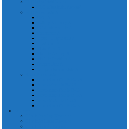
PLC Mitsubishi Micro
PLC Mitsubishi Anpha2
PLC Mitsubishi A
CPU A
Battery Memory A
CC-Link module A
Connector A
Input - Output unit A
Input Unit A
Main Base A
Module Analog A
Module Position A
Output Unit A
Temperature module A
Servo Mitsubishi
Servo Amplifier MR-J2S
Servo Motor MR-J2S
Servo Amplifier MR-J3
Servo Amplifier MR-J2S
Servo Motor MR-J2S
Servo Amplifier MR-J3
Keyence
Cảm biến vùng Keyence
Cảm biến Laser Keyence
Cảm biến màu Keyence