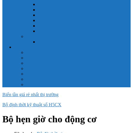
Công tắc hành trình snap 6AS
Công tắc hành trình snap AC
Công tắc hành trình snap BA
Công tắc hành trình snap BE
Công tắc hành trình snap BM
Công tắc hành trình snap BZ
Công tắc Honeywell
Công tắc xoay Honeywell
LS
ACB LS
MCB LS
MCCB LS
RCB LS
ELCB LS
Relay Nhiệt LS
Biến tần LS
Biến tần giá rẻ nhất thị trường
Bộ định thời kỹ thuật số H5CX
Bộ hẹn giờ cho động cơ