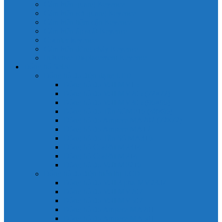
Cảm biến quang Keyence
Cảm biến sợi quang Keyence
Cảm biến tiệm cận Keyence
Cảm biến áp suất Keyence
Counter keyence
Cảm biến dòng chảy Keyence
Inductive Displacement Keyence
Đồng hồ Selec
Đồng hồ đo điện dạng LED
Đồng hồ đo Volt MV15
Đồng hồ đo Volt MV205 (72×72)
Đồng hồ đo Volt MV305 (96×96)
Đồng hồ đo Tần SốMF16 (48×96)
Đồng hồ đo Ampere MA202 (72×72)
Đồng hồ đo Ampere MA12
Đồng hồ đo Tần Số MA316
Đồng hồ CosPhi MP314
Đồng hồ CosPhi MP14
Đồng hồ đo Volt MF216
Đồng hồ đo điện hiển thị LCD
Đồng hồ đo Volt 3 pha MV2307
Đồng hồ đo Volt MV207
Đồng hồ đo Volt MV507
Đồng hồ đo Ampere MA201
Đồng hồ đo Ampere MA501