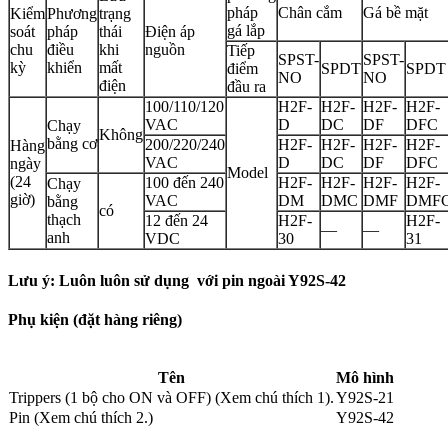
pháp
Chân cắm
Gá bề mặt
Kiểm
Phương
trạng
gá lắp
soát
pháp
thái
Điện áp
chu
điều
khi
nguồn
Tiếp
SPST-
SPST-
kỳ
khiển
mất
điểm
SPDT
SPDT
NO
NO
điện
đầu ra
100/110/120
H2F-
H2F-
H2F-
H2F-
VAC
D
DC
DF
DFC
Chạy
Không
bằng cơ
200/220/240
H2F-
H2F-
H2F-
H2F-
Hàng
VAC
D
DC
DF
DFC
ngày
Model
(24
100 đến 240
H2F-
H2F-
H2F-
H2F-
Chạy
giờ)
VAC
DM
DMC
DMF
DMF
bằng
có
thạch
12 đến 24
H2F-
H2F-
—
—
anh
VDC
30
31
Lưu ý: Luôn luôn sử dụng với pin ngoài Y92S-42
Phụ kiện (đặt hàng riêng)
Tên
Mô hình
Trippers (1 bộ cho ON và OFF) (Xem chú thích 1).
Y92S-21
Pin (Xem chú thích 2.)
Y92S-42