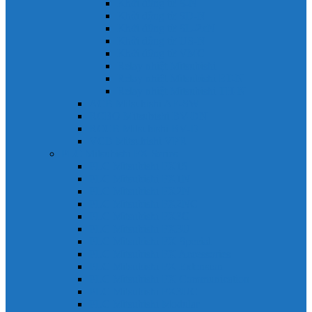
Khởi động từ S-N
Khởi động từ SD-N
Khởi động từ SL-2xN
Khởi động từ US-N
Khởi động từ VMC
Relay nhiệt Mitsubishi
Relay nhiệt Mitsubishi ET-N
Relay nhiệt Mitsubishi TH-N
ACB Mitsubishi AE-SW
RCBO Mitsubishi BV-DN
RCCB Mitsubishi BV-D
VCB Mitsubishi VPR
PLC Mitsubishi FX Series
PLC Mitsubishi FX1S
PLC Mitsubishi FX1N
PLC Mitsubishi FX2N
PLC Mitsubishi FX2NC
PLC Mitsubishi FX3G
PLC Mitsubishi FX3U
PLC Mitsubishi FX Special
PLC Mitsubishi FX Accessories
PLC Mitsubishi FX Extension
PLC Mitsubishi FX Communication
PLC Mitsubishi FX3UC
PLC Mitsubishi Modular