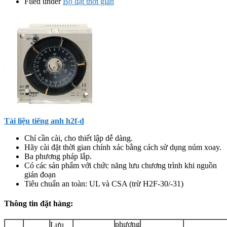
Filed under
Bộ đặt thời gian
Tài liệu tiếng anh h2f-d
Chỉ cần cài, cho thiết lập dễ dàng.
Hãy cài đặt thời gian chính xác bằng cách sử dụng núm xoay.
Ba phương pháp lắp.
Có các sản phẩm với chức năng lưu chương trình khi nguồn
gián đoạn
Tiêu chuẩn an toàn: UL và CSA (trừ H2F-30/-31)
Thông tin đặt hàng:
phương
Lưu