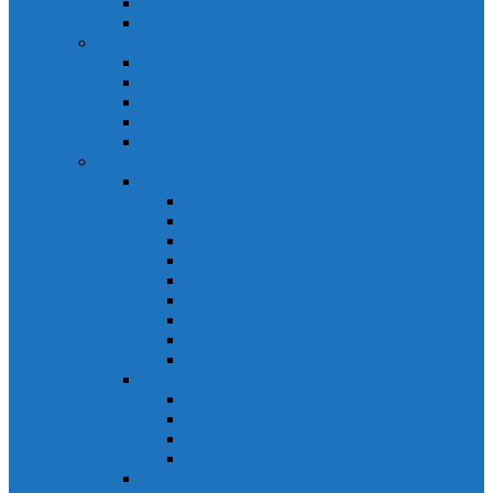
Biến tần Mitsubishi D700
Biến tần FR-F700
HMI Mitsubishi
HMI Mitsubishi E1000
HMI Mitsubishi GOT-A900
HMI Mitsubishi GOT-F900
HMI Mitsubishi GOT1000
Mitsubishi IPC1000
Thiết bị đóng cắt mitsubishi
MCCB
MCCB NF-C
MCCB NF-S
MCCB NF-C
MCCB NF-H
MCCB NF-S
MCCB NF-U
MCB Mitsubishi BH-D10
MCB Mitsubishi BH-D6
MCB Mitsubishi BH-DN
ELCB Mitsubishi
ELCB Mitsubishi NV-C
ELCB Mitsubishi NV-H
ELCB Mitsubishi NV-S
ELCB Mitsubishi NV-U
Khởi động từ Mitsubishi