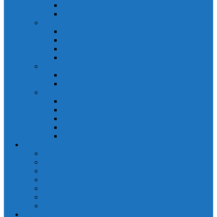
Đồng hồ đo A 3P MA2301
Đồng hồ đo Ampere MA302
ĐỒNG HỒ ĐO NĂNG LƯỢNG
Đồng hồ đo điện EM368 đa năng
Đồng hồ đo Kwh EM306C
Đồng hồ đo điện EM368-C đa năng
Đồng hồ đo Kwh EM306
ĐỒNG HỒ ĐO V-A-F
Đồng hồ đo: V – A – F VAF39
Đồng hồ đo: V – A – F VAF36
ĐỒNG HỒ ĐO ĐA NĂNG
Đồng hồ đo điện MFM374 đa năng
Đồng hồ đo điện MFM383 đa năng
Đồng hồ đo điện MFM383-C đa năng
Đồng hồ đo điện MFM384 đa năng
Đồng hồ đo điện MFM384-C đa năng
CHINT
ACB Chint
Biến áp Chint
Bộ chuyển nguồn ATS Chint
CB bảo vệ động cơ Chint
Contactor Chint
Rơ le nhiệt Chint
Timer Chint
Honeywell