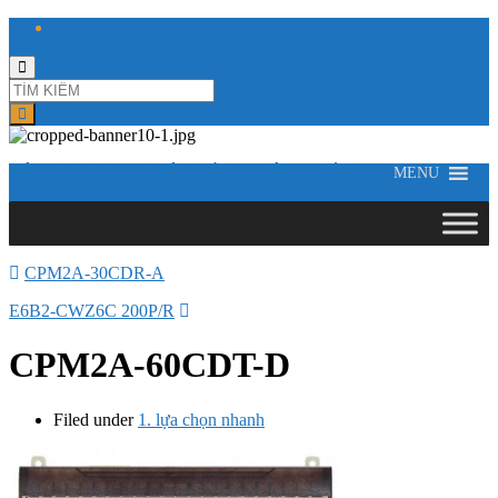
Toggle
search
form
CÔNG TY TNHH ĐIỆN VÀ TỰ ĐỘNG HÓA HƯNG LONG
MENU
CPM2A-30CDR-A
E6B2-CWZ6C 200P/R
CPM2A-60CDT-D
Filed under
1. lựa chọn nhanh