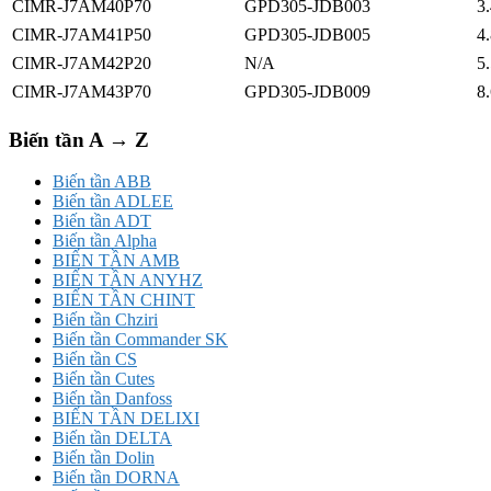
CIMR-J7AM40P70
GPD305-JDB003
3
CIMR-J7AM41P50
GPD305-JDB005
4
CIMR-J7AM42P20
N/A
5
CIMR-J7AM43P70
GPD305-JDB009
8
Biến tần A → Z
Biến tần ABB
Biến tần ADLEE
Biến tần ADT
Biến tần Alpha
BIẾN TẦN AMB
BIẾN TẦN ANYHZ
BIẾN TẦN CHINT
Biến tần Chziri
Biến tần Commander SK
Biến tần CS
Biến tần Cutes
Biến tần Danfoss
BIẾN TẦN DELIXI
Biến tần DELTA
Biến tần Dolin
Biến tần DORNA