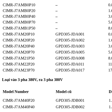
CIMR-J7AMB0P10
–
0.
CIMR-J7AMB0P20
–
1.
CIMR-J7AMB0P40
–
3.
CIMR-J7AMB0P70
–
5.
CIMR-J7AMB1P50
–
8.
CIMR-J7AM20P10
GPD305-JDA001
0.
CIMR-J7AM20P20
GPD305-JDA002
1.
CIMR-J7AM20P40
GPD305-JDA003
3.
CIMR-J7AM20P70
GPD305-JDA005
5.
CIMR-J7AM21P50
GPD305-JDA008
8.
CIMR-J7AM22P20
GPD305-JDA011
11
CIMR-J7AM23P70
GPD305-JDA017
17
Loại vào 3 pha 380V, ra 3 pha 380V
Model Number
Model cũ
D
CIMR-J7AM40P20
GPD305-JDB001
1
CIMR-J7AM40P40
GPD305-JDB002
1