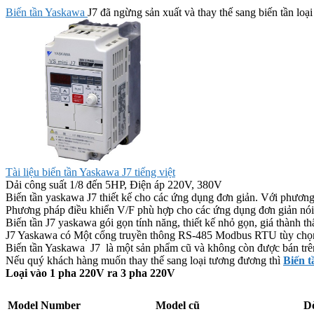
Biến tần Yaskawa
J7 đã ngừng sản xuất và thay thế sang biến tần loạ
Tài liệu biến tần Yaskawa J7 tiếng việt
Dải công suất 1/8 đến 5HP, Điện áp 220V, 380V
Biến tần yaskawa J7 thiết kế cho các ứng dụng đơn giản. Với phươ
Phương pháp điều khiển V/F phù hợp cho các ứng dụng đơn giản nói
Biến tần J7 yaskawa gói gọn tính năng, thiết kế nhỏ gọn, giá thành th
J7 Yaskawa có Một cổng truyền thông RS-485 Modbus RTU tùy chọn có
Biến tần Yaskawa J7 là một sản phẩm cũ và không còn được bán trên
Nếu quý khách hàng muốn thay thế sang loại tương đương thì
Biến 
Loại vào 1 pha 220V ra 3 pha 220V
Model Number
Model cũ
Dò