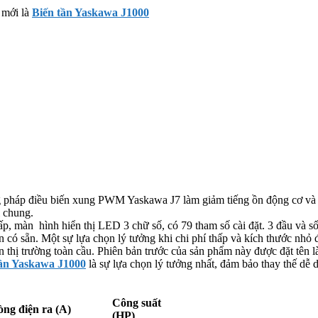
i mới là
Biến tần Yaskawa J1000
ng pháp điều biến xung PWM Yaskawa J7 làm giảm tiếng ồn động cơ và
 chung.
ấp, màn hình hiển thị LED 3 chữ số, có 79 tham số cài đặt. 3 đầu và số 
 sẵn. Một sự lựa chọn lý tưởng khi chi phí thấp và kích thước nhỏ 
 thị trường toàn cầu. Phiên bản trước của sản phẩm này được đặt tên
tần Yaskawa J1000
là sự lựa chọn lý tưởng nhất, đảm bảo thay thế dễ d
Công suất
ng điện ra (A)
(HP)