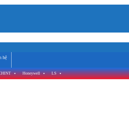
n hệ
CHINT
Honeywell
LS