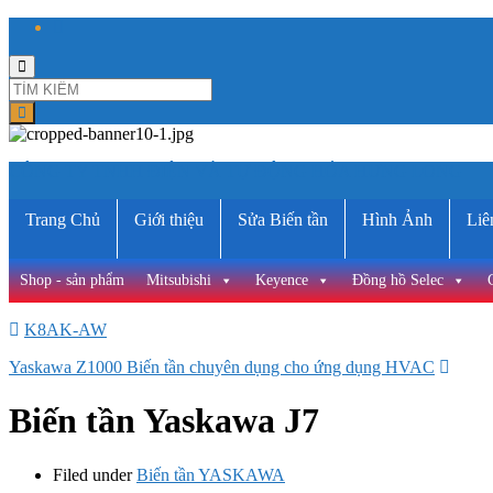
Toggle
search
form
CÔNG TY TNHH ĐIỆN VÀ TỰ ĐỘNG HÓA HƯNG LONG
Trang Chủ
Giới thiệu
Sửa Biến tần
Hình Ảnh
Liê
Shop - sản phẩm
Mitsubishi
Keyence
Đồng hồ Selec
K8AK-AW
Yaskawa Z1000 Biến tần chuyên dụng cho ứng dụng HVAC
Biến tần Yaskawa J7
Filed under
Biến tần YASKAWA