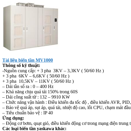
Tài liệu biến tần MV1000
Thông số kỹ thuật:
-Nguồn cung cấp: + 3 pha 3KV – 3,3KV ( 50/60 Hz )
+ 3 pha 6KV – 6,6KV ( 50/60 Hz )
+ 3 pha 10,5KV – 11KV ( 50/60 Hz )
– Dải tần số ra : 0 – 400 Hz
– Khả năng chịu quá tải 150% trong 60S
– Dải công suất từ : 132 – 9910 KW
– Chức năng vận hành : Điều khiển đa tốc độ , điều khiển AVR, P
– Bảo vệ quá áp, sụt áp, quá tải, nhiệt độ cao, lỗi CPU, chạm mát đầu
– Tiêu chuẩn bảo vệ : IP 40
Ứng dụng:
– Động cơ bơm, quạt gió, điều khiển động cơ trong mạng điện trung
Các loại biến tần yaskawa khác: