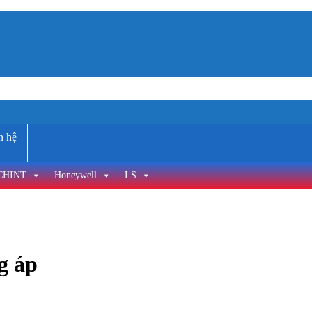
n hệ
CHINT
Honeywell
LS
g áp