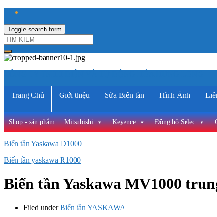
Toggle search form
CÔNG TY TNHH ĐIỆN VÀ TỰ ĐỘNG HÓA HƯNG LONG
Trang Chủ
Giới thiệu
Sửa Biến tần
Hình Ảnh
Liê
Shop - sản phẩm
Mitsubishi
Keyence
Đồng hồ Selec
Biến tần Yaskawa D1000
Biến tần yaskawa R1000
Biến tần Yaskawa MV1000 trun
Filed under
Biến tần YASKAWA