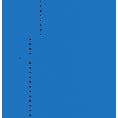
Khởi động từ S-N
Khởi động từ SD-N
Khởi động từ SL-2xN
Khởi động từ US-N
Khởi động từ VMC
Relay nhiệt Mitsubishi
Relay nhiệt Mitsubishi ET-N
Relay nhiệt Mitsubishi TH-N
ACB Mitsubishi AE-SW
RCBO Mitsubishi BV-DN
RCCB Mitsubishi BV-D
VCB Mitsubishi VPR
PLC Mitsubishi FX Series
PLC Mitsubishi FX1S
PLC Mitsubishi FX1N
PLC Mitsubishi FX2N
PLC Mitsubishi FX2NC
PLC Mitsubishi FX3G
PLC Mitsubishi FX3U
PLC Mitsubishi FX Special
PLC Mitsubishi FX Accessories
PLC Mitsubishi FX Extension
PLC Mitsubishi FX Communication
PLC Mitsubishi FX3UC
PLC Mitsubishi Modular