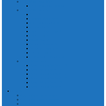
PLC Mitsubishi Micro
PLC Mitsubishi Anpha2
PLC Mitsubishi A
CPU A
Battery Memory A
CC-Link module A
Connector A
Input - Output unit A
Input Unit A
Main Base A
Module Analog A
Module Position A
Output Unit A
Temperature module A
Servo Mitsubishi
Servo Amplifier MR-J2S
Servo Motor MR-J2S
Servo Amplifier MR-J3
Servo Amplifier MR-J2S
Servo Motor MR-J2S
Servo Amplifier MR-J3
Keyence
Cảm biến vùng Keyence
Cảm biến Laser Keyence
Cảm biến màu Keyence