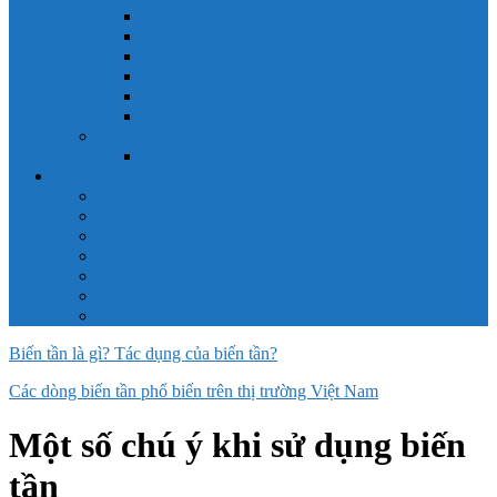
Công tắc hành trình snap 6AS
Công tắc hành trình snap AC
Công tắc hành trình snap BA
Công tắc hành trình snap BE
Công tắc hành trình snap BM
Công tắc hành trình snap BZ
Công tắc Honeywell
Công tắc xoay Honeywell
LS
ACB LS
MCB LS
MCCB LS
RCB LS
ELCB LS
Relay Nhiệt LS
Biến tần LS
Biến tần là gì? Tác dụng của biến tần?
Các dòng biến tần phổ biến trên thị trường Việt Nam
Một số chú ý khi sử dụng biến
tần