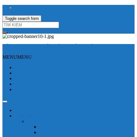
Toggle search form
CÔNG TY TNHH ĐIỆN VÀ TỰ ĐỘNG HÓA HƯNG LONG
MENU
MENU
Trang Chủ
Giới thiệu
Sửa Biến tần
Hình Ảnh
Liên hệ
Shop - sản phẩm
Mitsubishi
Biến tần mitsubishi
Biến tần FR-E700
Biến tần FR-A700