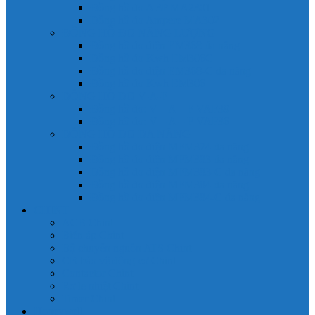
Đồng hồ đo A 3P MA2301
Đồng hồ đo Ampere MA302
ĐỒNG HỒ ĐO NĂNG LƯỢNG
Đồng hồ đo điện EM368 đa năng
Đồng hồ đo Kwh EM306C
Đồng hồ đo điện EM368-C đa năng
Đồng hồ đo Kwh EM306
ĐỒNG HỒ ĐO V-A-F
Đồng hồ đo: V – A – F VAF39
Đồng hồ đo: V – A – F VAF36
ĐỒNG HỒ ĐO ĐA NĂNG
Đồng hồ đo điện MFM374 đa năng
Đồng hồ đo điện MFM383 đa năng
Đồng hồ đo điện MFM383-C đa năng
Đồng hồ đo điện MFM384 đa năng
Đồng hồ đo điện MFM384-C đa năng
CHINT
ACB Chint
Biến áp Chint
Bộ chuyển nguồn ATS Chint
CB bảo vệ động cơ Chint
Contactor Chint
Rơ le nhiệt Chint
Timer Chint
Honeywell