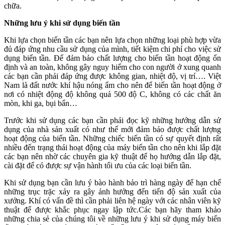
chữa.
Những lưu ý khi sử dụng biến tần
Khi lựa chọn biến tần các bạn nên lựa chọn những loại phù hợp vừa
đủ đáp ứng nhu cầu sử dụng của mình, tiết kiệm chi phí cho việc sử
dụng biến tần. Để đảm bảo chất lượng cho biến tần hoạt động ổn
định và an toàn, không gây nguy hiểm cho con người ở xung quanh
các bạn cần phải đáp ứng được không gian, nhiệt độ, vị trí…. Việt
Nam là đất nước khí hậu nóng ẩm cho nên để biến tần hoạt động ở
nơi có nhiệt động độ không quá 500 độ C, không có các chất ăn
mòn, khi ga, bụi bẩn…
Trước khi sử dụng các bạn cần phải đọc kỹ những hướng dẫn sử
dụng của nhà sản xuất có như thế mới đảm bảo được chất lượng
hoạt động của biến tần. Những chiếc biến tần có sự quyết định rất
nhiều đến trạng thái hoạt động của máy biến tần cho nên khi lắp đặt
các bạn nên nhờ các chuyên gia kỹ thuật để họ hướng dẫn lắp đặt,
cài đặt để có được sự vận hành tối ưu của các loại biến tần.
Khi sử dụng bạn cần lưu ý bào hành bảo trì hàng ngày để hạn chế
những trục trặc xảy ra gây ảnh hưởng đến tiến độ sản xuất của
xưởng. Khí có vấn đề thì cần phải liên hệ ngày với các nhân viên kỹ
thuật để được khắc phục ngay lập tức.Các bạn hãy tham khảo
những chia sẻ của chúng tôi về những lưu ý khi sử dụng máy biến