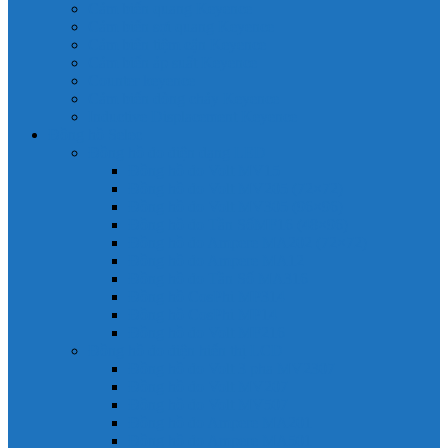
Cảm biến quang Keyence
Cảm biến sợi quang Keyence
Cảm biến tiệm cận Keyence
Cảm biến áp suất Keyence
Counter keyence
Cảm biến dòng chảy Keyence
Inductive Displacement Keyence
Đồng hồ Selec
Đồng hồ đo điện dạng LED
Đồng hồ đo Volt MV15
Đồng hồ đo Volt MV205 (72×72)
Đồng hồ đo Volt MV305 (96×96)
Đồng hồ đo Tần SốMF16 (48×96)
Đồng hồ đo Ampere MA202 (72×72)
Đồng hồ đo Ampere MA12
Đồng hồ đo Tần Số MA316
Đồng hồ CosPhi MP314
Đồng hồ CosPhi MP14
Đồng hồ đo Volt MF216
Đồng hồ đo điện hiển thị LCD
Đồng hồ đo Volt 3 pha MV2307
Đồng hồ đo Volt MV207
Đồng hồ đo Volt MV507
Đồng hồ đo Ampere MA201
Đồng hồ đo Ampere MA501