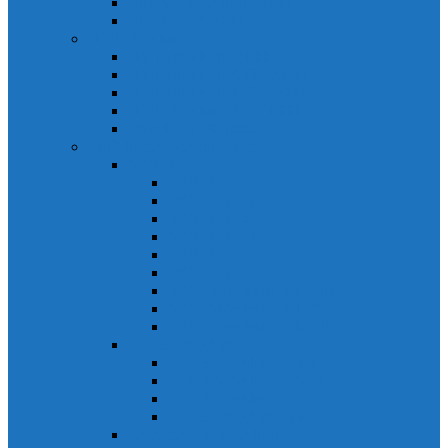
Biến tần Mitsubishi D700
Biến tần FR-F700
HMI Mitsubishi
HMI Mitsubishi E1000
HMI Mitsubishi GOT-A900
HMI Mitsubishi GOT-F900
HMI Mitsubishi GOT1000
Mitsubishi IPC1000
Thiết bị đóng cắt mitsubishi
MCCB
MCCB NF-C
MCCB NF-S
MCCB NF-C
MCCB NF-H
MCCB NF-S
MCCB NF-U
MCB Mitsubishi BH-D10
MCB Mitsubishi BH-D6
MCB Mitsubishi BH-DN
ELCB Mitsubishi
ELCB Mitsubishi NV-C
ELCB Mitsubishi NV-H
ELCB Mitsubishi NV-S
ELCB Mitsubishi NV-U
Khởi động từ Mitsubishi