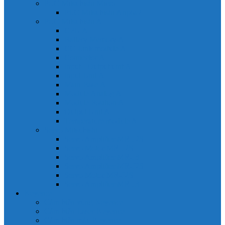
PLC Mitsubishi Micro
PLC Mitsubishi Anpha2
PLC Mitsubishi A
CPU A
Battery Memory A
CC-Link module A
Connector A
Input - Output unit A
Input Unit A
Main Base A
Module Analog A
Module Position A
Output Unit A
Temperature module A
Servo Mitsubishi
Servo Amplifier MR-J2S
Servo Motor MR-J2S
Servo Amplifier MR-J3
Servo Amplifier MR-J2S
Servo Motor MR-J2S
Servo Amplifier MR-J3
Keyence
Cảm biến vùng Keyence
Cảm biến Laser Keyence
Cảm biến màu Keyence