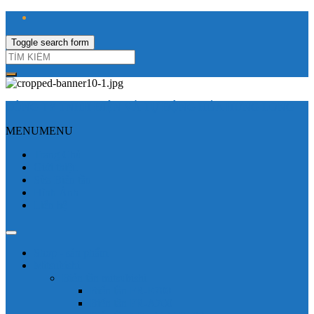
Toggle search form
CÔNG TY TNHH ĐIỆN VÀ TỰ ĐỘNG HÓA HƯNG LONG
MENU
MENU
Trang Chủ
Giới thiệu
Sửa Biến tần
Hình Ảnh
Liên hệ
Shop - sản phẩm
Mitsubishi
Biến tần mitsubishi
Biến tần FR-E700
Biến tần FR-A700