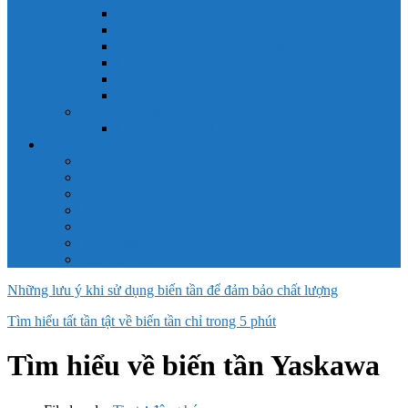
Công tắc hành trình snap 6AS
Công tắc hành trình snap AC
Công tắc hành trình snap BA
Công tắc hành trình snap BE
Công tắc hành trình snap BM
Công tắc hành trình snap BZ
Công tắc Honeywell
Công tắc xoay Honeywell
LS
ACB LS
MCB LS
MCCB LS
RCB LS
ELCB LS
Relay Nhiệt LS
Biến tần LS
Những lưu ý khi sử dụng biến tần để đảm bảo chất lượng
Tìm hiểu tất tần tật về biến tần chỉ trong 5 phút
Tìm hiểu về biến tần Yaskawa