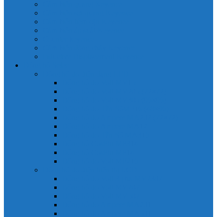
Cảm biến quang Keyence
Cảm biến sợi quang Keyence
Cảm biến tiệm cận Keyence
Cảm biến áp suất Keyence
Counter keyence
Cảm biến dòng chảy Keyence
Inductive Displacement Keyence
Đồng hồ Selec
Đồng hồ đo điện dạng LED
Đồng hồ đo Volt MV15
Đồng hồ đo Volt MV205 (72×72)
Đồng hồ đo Volt MV305 (96×96)
Đồng hồ đo Tần SốMF16 (48×96)
Đồng hồ đo Ampere MA202 (72×72)
Đồng hồ đo Ampere MA12
Đồng hồ đo Tần Số MA316
Đồng hồ CosPhi MP314
Đồng hồ CosPhi MP14
Đồng hồ đo Volt MF216
Đồng hồ đo điện hiển thị LCD
Đồng hồ đo Volt 3 pha MV2307
Đồng hồ đo Volt MV207
Đồng hồ đo Volt MV507
Đồng hồ đo Ampere MA201
Đồng hồ đo Ampere MA501