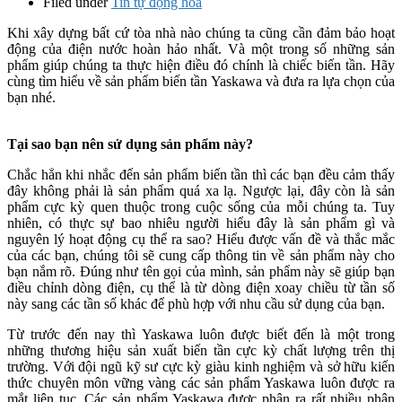
Filed under
Tin tự động hóa
Khi xây dựng bất cứ tòa nhà nào chúng ta cũng cần đảm bảo hoạt
động của điện nước hoàn hảo nhất. Và một trong số những sản
phẩm giúp chúng ta thực hiện điều đó chính là chiếc biến tần. Hãy
cùng tìm hiểu về sản phẩm biến tần Yaskawa và đưa ra lựa chọn của
bạn nhé.
Tại sao bạn nên sử dụng sản phẩm này?
Chắc hẳn khi nhắc đến sản phẩm biến tần thì các bạn đều cảm thấy
đây không phải là sản phẩm quá xa lạ. Ngược lại, đây còn là sản
phẩm cực kỳ quen thuộc trong cuộc sống của mỗi chúng ta. Tuy
nhiên, có thực sự bao nhiêu người hiểu đây là sản phẩm gì và
nguyên lý hoạt động cụ thể ra sao? Hiểu được vấn đề và thắc mắc
của các bạn, chúng tôi sẽ cung cấp thông tin về sản phẩm này cho
bạn nắm rõ. Đúng như tên gọi của mình, sản phẩm này sẽ giúp bạn
điều chỉnh dòng điện, cụ thể là từ dòng điện xoay chiều từ tần số
này sang các tần số khác để phù hợp với nhu cầu sử dụng của bạn.
Từ trước đến nay thì Yaskawa luôn được biết đến là một trong
những thương hiệu sản xuất biến tần cực kỳ chất lượng trên thị
trường. Với đội ngũ kỹ sư cực kỳ giàu kinh nghiệm và sở hữu kiến
thức chuyên môn vững vàng các sản phẩm Yaskawa luôn được ra
mắt liên tục. Các sản phẩm Yaskawa được phân ra rất nhiều phân