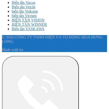
Biến tần Vacon
Biến tần Veichi
biến tần Veikong
biến tần Vicruns
BIẾN TẦN VISION
BIẾN TẦN WINNER
Biến tần YASKAWA
© 2026 CÔNG TY TNHH ĐIỆN VÀ TỰ ĐỘNG HÓA HƯNG
LONG.
Made with
by
Graphene Themes
.