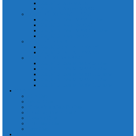
Đồng hồ đo A 3P MA2301
Đồng hồ đo Ampere MA302
ĐỒNG HỒ ĐO NĂNG LƯỢNG
Đồng hồ đo điện EM368 đa năng
Đồng hồ đo Kwh EM306C
Đồng hồ đo điện EM368-C đa năng
Đồng hồ đo Kwh EM306
ĐỒNG HỒ ĐO V-A-F
Đồng hồ đo: V – A – F VAF39
Đồng hồ đo: V – A – F VAF36
ĐỒNG HỒ ĐO ĐA NĂNG
Đồng hồ đo điện MFM374 đa năng
Đồng hồ đo điện MFM383 đa năng
Đồng hồ đo điện MFM383-C đa năng
Đồng hồ đo điện MFM384 đa năng
Đồng hồ đo điện MFM384-C đa năng
CHINT
ACB Chint
Biến áp Chint
Bộ chuyển nguồn ATS Chint
CB bảo vệ động cơ Chint
Contactor Chint
Rơ le nhiệt Chint
Timer Chint
Honeywell