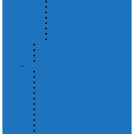
Khởi động từ S-N
Khởi động từ SD-N
Khởi động từ SL-2xN
Khởi động từ US-N
Khởi động từ VMC
Relay nhiệt Mitsubishi
Relay nhiệt Mitsubishi ET-N
Relay nhiệt Mitsubishi TH-N
ACB Mitsubishi AE-SW
RCBO Mitsubishi BV-DN
RCCB Mitsubishi BV-D
VCB Mitsubishi VPR
PLC Mitsubishi FX Series
PLC Mitsubishi FX1S
PLC Mitsubishi FX1N
PLC Mitsubishi FX2N
PLC Mitsubishi FX2NC
PLC Mitsubishi FX3G
PLC Mitsubishi FX3U
PLC Mitsubishi FX Special
PLC Mitsubishi FX Accessories
PLC Mitsubishi FX Extension
PLC Mitsubishi FX Communication
PLC Mitsubishi FX3UC
PLC Mitsubishi Modular