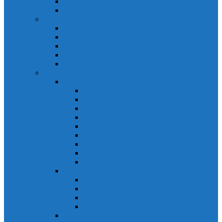
Biến tần Mitsubishi D700
Biến tần FR-F700
HMI Mitsubishi
HMI Mitsubishi E1000
HMI Mitsubishi GOT-A900
HMI Mitsubishi GOT-F900
HMI Mitsubishi GOT1000
Mitsubishi IPC1000
Thiết bị đóng cắt mitsubishi
MCCB
MCCB NF-C
MCCB NF-S
MCCB NF-C
MCCB NF-H
MCCB NF-S
MCCB NF-U
MCB Mitsubishi BH-D10
MCB Mitsubishi BH-D6
MCB Mitsubishi BH-DN
ELCB Mitsubishi
ELCB Mitsubishi NV-C
ELCB Mitsubishi NV-H
ELCB Mitsubishi NV-S
ELCB Mitsubishi NV-U
Khởi động từ Mitsubishi