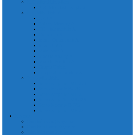
PLC Mitsubishi Micro
PLC Mitsubishi Anpha2
PLC Mitsubishi A
CPU A
Battery Memory A
CC-Link module A
Connector A
Input - Output unit A
Input Unit A
Main Base A
Module Analog A
Module Position A
Output Unit A
Temperature module A
Servo Mitsubishi
Servo Amplifier MR-J2S
Servo Motor MR-J2S
Servo Amplifier MR-J3
Servo Amplifier MR-J2S
Servo Motor MR-J2S
Servo Amplifier MR-J3
Keyence
Cảm biến vùng Keyence
Cảm biến Laser Keyence
Cảm biến màu Keyence