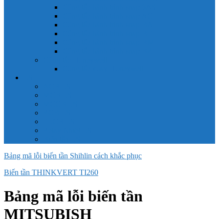
Công tắc hành trình snap 6AS
Công tắc hành trình snap AC
Công tắc hành trình snap BA
Công tắc hành trình snap BE
Công tắc hành trình snap BM
Công tắc hành trình snap BZ
Công tắc Honeywell
Công tắc xoay Honeywell
LS
ACB LS
MCB LS
MCCB LS
RCB LS
ELCB LS
Relay Nhiệt LS
Biến tần LS
Bảng mã lỗi biến tần Shihlin cách khắc phục
Biến tần THINKVERT TI260
Bảng mã lỗi biến tần
MITSUBISH