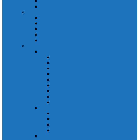
Biến tần Mitsubishi D700
Biến tần FR-F700
HMI Mitsubishi
HMI Mitsubishi E1000
HMI Mitsubishi GOT-A900
HMI Mitsubishi GOT-F900
HMI Mitsubishi GOT1000
Mitsubishi IPC1000
Thiết bị đóng cắt mitsubishi
MCCB
MCCB NF-C
MCCB NF-S
MCCB NF-C
MCCB NF-H
MCCB NF-S
MCCB NF-U
MCB Mitsubishi BH-D10
MCB Mitsubishi BH-D6
MCB Mitsubishi BH-DN
ELCB Mitsubishi
ELCB Mitsubishi NV-C
ELCB Mitsubishi NV-H
ELCB Mitsubishi NV-S
ELCB Mitsubishi NV-U
Khởi động từ Mitsubishi