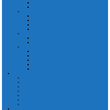
Đồng hồ đo A 3P MA2301
Đồng hồ đo Ampere MA302
ĐỒNG HỒ ĐO NĂNG LƯỢNG
Đồng hồ đo điện EM368 đa năng
Đồng hồ đo Kwh EM306C
Đồng hồ đo điện EM368-C đa năng
Đồng hồ đo Kwh EM306
ĐỒNG HỒ ĐO V-A-F
Đồng hồ đo: V – A – F VAF39
Đồng hồ đo: V – A – F VAF36
ĐỒNG HỒ ĐO ĐA NĂNG
Đồng hồ đo điện MFM374 đa năng
Đồng hồ đo điện MFM383 đa năng
Đồng hồ đo điện MFM383-C đa năng
Đồng hồ đo điện MFM384 đa năng
Đồng hồ đo điện MFM384-C đa năng
CHINT
ACB Chint
Biến áp Chint
Bộ chuyển nguồn ATS Chint
CB bảo vệ động cơ Chint
Contactor Chint
Rơ le nhiệt Chint
Timer Chint
Honeywell