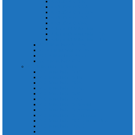
Khởi động từ S-N
Khởi động từ SD-N
Khởi động từ SL-2xN
Khởi động từ US-N
Khởi động từ VMC
Relay nhiệt Mitsubishi
Relay nhiệt Mitsubishi ET-N
Relay nhiệt Mitsubishi TH-N
ACB Mitsubishi AE-SW
RCBO Mitsubishi BV-DN
RCCB Mitsubishi BV-D
VCB Mitsubishi VPR
PLC Mitsubishi FX Series
PLC Mitsubishi FX1S
PLC Mitsubishi FX1N
PLC Mitsubishi FX2N
PLC Mitsubishi FX2NC
PLC Mitsubishi FX3G
PLC Mitsubishi FX3U
PLC Mitsubishi FX Special
PLC Mitsubishi FX Accessories
PLC Mitsubishi FX Extension
PLC Mitsubishi FX Communication
PLC Mitsubishi FX3UC
PLC Mitsubishi Modular