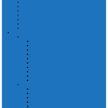
Cảm biến quang Keyence
Cảm biến sợi quang Keyence
Cảm biến tiệm cận Keyence
Cảm biến áp suất Keyence
Counter keyence
Cảm biến dòng chảy Keyence
Inductive Displacement Keyence
Đồng hồ Selec
Đồng hồ đo điện dạng LED
Đồng hồ đo Volt MV15
Đồng hồ đo Volt MV205 (72×72)
Đồng hồ đo Volt MV305 (96×96)
Đồng hồ đo Tần SốMF16 (48×96)
Đồng hồ đo Ampere MA202 (72×72)
Đồng hồ đo Ampere MA12
Đồng hồ đo Tần Số MA316
Đồng hồ CosPhi MP314
Đồng hồ CosPhi MP14
Đồng hồ đo Volt MF216
Đồng hồ đo điện hiển thị LCD
Đồng hồ đo Volt 3 pha MV2307
Đồng hồ đo Volt MV207
Đồng hồ đo Volt MV507
Đồng hồ đo Ampere MA201
Đồng hồ đo Ampere MA501