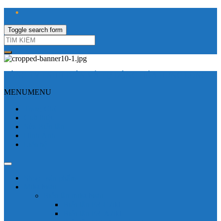
Toggle search form
CÔNG TY TNHH ĐIỆN VÀ TỰ ĐỘNG HÓA HƯNG LONG
MENU
MENU
Trang Chủ
Giới thiệu
Sửa Biến tần
Hình Ảnh
Liên hệ
Shop - sản phẩm
Mitsubishi
Biến tần mitsubishi
Biến tần FR-E700
Biến tần FR-A700