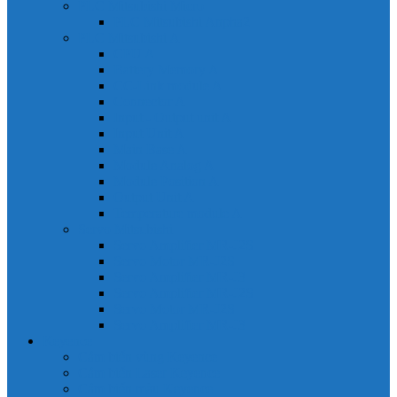
PLC Mitsubishi Micro
PLC Mitsubishi Anpha2
PLC Mitsubishi A
CPU A
Battery Memory A
CC-Link module A
Connector A
Input - Output unit A
Input Unit A
Main Base A
Module Analog A
Module Position A
Output Unit A
Temperature module A
Servo Mitsubishi
Servo Amplifier MR-J2S
Servo Motor MR-J2S
Servo Amplifier MR-J3
Servo Amplifier MR-J2S
Servo Motor MR-J2S
Servo Amplifier MR-J3
Keyence
Cảm biến vùng Keyence
Cảm biến Laser Keyence
Cảm biến màu Keyence