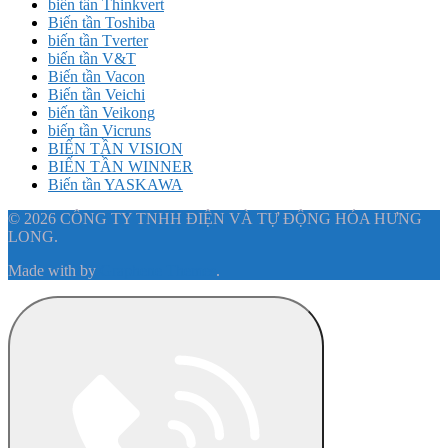
biến tần Thinkvert
Biến tần Toshiba
biến tần Tverter
biến tần V&T
Biến tần Vacon
Biến tần Veichi
biến tần Veikong
biến tần Vicruns
BIẾN TẦN VISION
BIẾN TẦN WINNER
Biến tần YASKAWA
© 2026 CÔNG TY TNHH ĐIỆN VÀ TỰ ĐỘNG HÓA HƯNG
LONG.
Made with
by
Graphene Themes
.