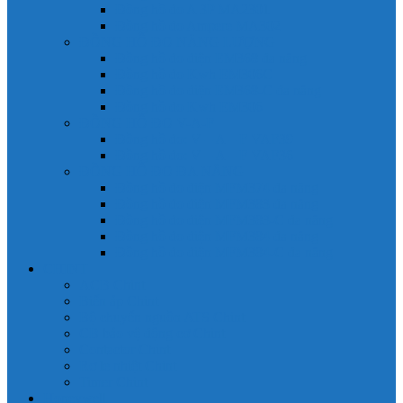
Đồng hồ đo A 3P MA2301
Đồng hồ đo Ampere MA302
ĐỒNG HỒ ĐO NĂNG LƯỢNG
Đồng hồ đo điện EM368 đa năng
Đồng hồ đo Kwh EM306C
Đồng hồ đo điện EM368-C đa năng
Đồng hồ đo Kwh EM306
ĐỒNG HỒ ĐO V-A-F
Đồng hồ đo: V – A – F VAF39
Đồng hồ đo: V – A – F VAF36
ĐỒNG HỒ ĐO ĐA NĂNG
Đồng hồ đo điện MFM374 đa năng
Đồng hồ đo điện MFM383 đa năng
Đồng hồ đo điện MFM383-C đa năng
Đồng hồ đo điện MFM384 đa năng
Đồng hồ đo điện MFM384-C đa năng
CHINT
ACB Chint
Biến áp Chint
Bộ chuyển nguồn ATS Chint
CB bảo vệ động cơ Chint
Contactor Chint
Rơ le nhiệt Chint
Timer Chint
Honeywell