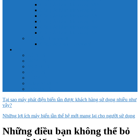
Công tắc hành trình snap 6AS
Công tắc hành trình snap AC
Công tắc hành trình snap BA
Công tắc hành trình snap BE
Công tắc hành trình snap BM
Công tắc hành trình snap BZ
Công tắc Honeywell
Công tắc xoay Honeywell
LS
ACB LS
MCB LS
MCCB LS
RCB LS
ELCB LS
Relay Nhiệt LS
Biến tần LS
Tại sao máy phát điện biến tần được khách hàng sử dụng nhiều như
vậy?
Những lợi ích máy biến tần thế hệ mới mang lại cho người sử dụng
Những điều bạn không thể bỏ