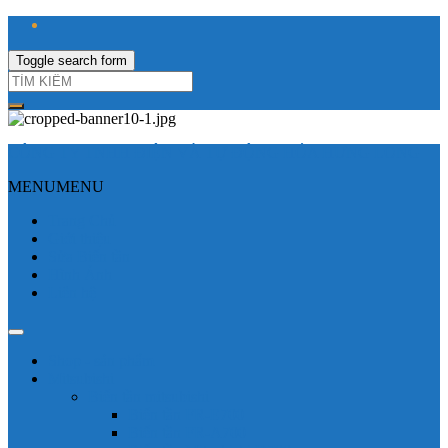
Toggle search form
CÔNG TY TNHH ĐIỆN VÀ TỰ ĐỘNG HÓA HƯNG LONG
MENU
MENU
Trang Chủ
Giới thiệu
Sửa Biến tần
Hình Ảnh
Liên hệ
Shop - sản phẩm
Mitsubishi
Biến tần mitsubishi
Biến tần FR-E700
Biến tần FR-A700