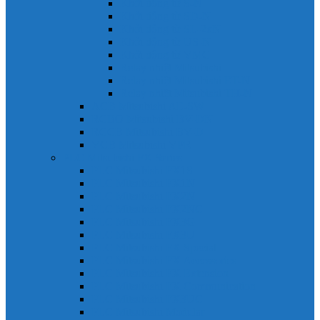
Khởi động từ S-N
Khởi động từ SD-N
Khởi động từ SL-2xN
Khởi động từ US-N
Khởi động từ VMC
Relay nhiệt Mitsubishi
Relay nhiệt Mitsubishi ET-N
Relay nhiệt Mitsubishi TH-N
ACB Mitsubishi AE-SW
RCBO Mitsubishi BV-DN
RCCB Mitsubishi BV-D
VCB Mitsubishi VPR
PLC Mitsubishi FX Series
PLC Mitsubishi FX1S
PLC Mitsubishi FX1N
PLC Mitsubishi FX2N
PLC Mitsubishi FX2NC
PLC Mitsubishi FX3G
PLC Mitsubishi FX3U
PLC Mitsubishi FX Special
PLC Mitsubishi FX Accessories
PLC Mitsubishi FX Extension
PLC Mitsubishi FX Communication
PLC Mitsubishi FX3UC
PLC Mitsubishi Modular