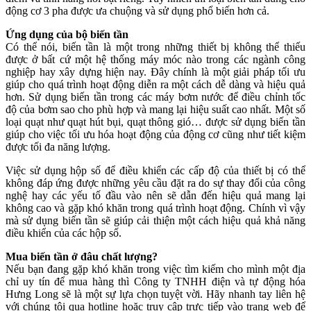
động cơ 3 pha được ưa chuộng và sử dụng phổ biến hơn cả.
Ứng dụng của bộ biến tần
Có thể nói, biến tần là một trong những thiết bị không thể thiếu
được ở bất cứ một hệ thống máy móc nào trong các ngành công
nghiệp hay xây dựng hiện nay. Đây chính là một giải pháp tối ưu
giúp cho quá trình hoạt động diễn ra một cách dễ dàng và hiệu quả
hơn. Sử dụng biến tần trong các máy bơm nước để điều chỉnh tốc
độ của bơm sao cho phù hợp và mang lại hiệu suất cao nhất. Một số
loại quạt như quạt hút bụi, quạt thông gió… được sử dụng biến tần
giúp cho việc tối ưu hóa hoạt động của động cơ cũng như tiết kiệm
được tối đa năng lượng.
Việc sử dụng hộp số để điều khiển các cấp độ của thiết bị có thể
không đáp ứng được những yêu cầu đặt ra do sự thay đổi của công
nghệ hay các yếu tố đầu vào nên sẽ dẫn đến hiệu quả mang lại
không cao và gặp khó khăn trong quá trình hoạt động. Chính vì vậy
mà sử dụng biến tần sẽ giúp cải thiện một cách hiệu quả khả năng
điều khiển của các hộp số.
Mua biến tần ở đâu chất lượng?
Nếu bạn đang gặp khó khăn trong việc tìm kiếm cho mình một địa
chỉ uy tín để mua hàng thì Công ty TNHH điện và tự động hóa
Hưng Long sẽ là một sự lựa chọn tuyệt vời. Hãy nhanh tay liên hệ
với chúng tôi qua hotline hoặc truy cập trực tiếp vào trang web để