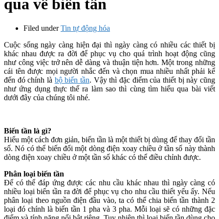
qua về biến tần
Filed under
Tin tự động hóa
Cuộc sống ngày càng hiện đại thì ngày càng có nhiều các thiết bị
khác nhau được ra đời để phục vụ cho quá trình hoạt động cũng
như công việc trở nên dễ dàng và thuận tiện hơn. Một trong những
cái tên được mọi người nhắc đến và chọn mua nhiều nhất phải kể
đến đó chính là
bộ biến tần
. Vậy thì đặc điểm của thiết bị này cũng
như ứng dụng thực thế ra làm sao thì cùng tìm hiểu qua bài viết
dưới đây của chúng tôi nhé.
Biến tần là gì?
Hiểu một cách đơn giản, biến tần là một thiết bị dùng để thay đổi tần
số. Nó có thể biến đổi một dòng điện xoay chiều ở tần số này thành
dòng điện xoay chiều ở một tần số khác có thể điều chỉnh được.
Phân loại biến tần
Để có thể đáp ứng được các nhu cầu khác nhau thì ngày càng có
nhiều loại biến tần ra đời để phục vụ cho nhu cầu thiết yếu ấy. Nếu
phân loại theo nguồn điện đầu vào, ta có thể chia biến tần thành 2
loại đó chính là biến tần 1 pha và 3 pha. Mỗi loại sẽ có những đặc
điểm và tính năng nổi bật riêng. Tuy nhiên thì loại biến tần dùng cho