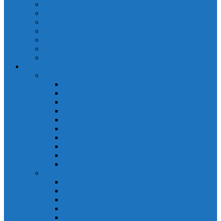
Cảm biến quang Keyence
Cảm biến sợi quang Keyence
Cảm biến tiệm cận Keyence
Cảm biến áp suất Keyence
Counter keyence
Cảm biến dòng chảy Keyence
Inductive Displacement Keyence
Đồng hồ Selec
Đồng hồ đo điện dạng LED
Đồng hồ đo Volt MV15
Đồng hồ đo Volt MV205 (72×72)
Đồng hồ đo Volt MV305 (96×96)
Đồng hồ đo Tần SốMF16 (48×96)
Đồng hồ đo Ampere MA202 (72×72)
Đồng hồ đo Ampere MA12
Đồng hồ đo Tần Số MA316
Đồng hồ CosPhi MP314
Đồng hồ CosPhi MP14
Đồng hồ đo Volt MF216
Đồng hồ đo điện hiển thị LCD
Đồng hồ đo Volt 3 pha MV2307
Đồng hồ đo Volt MV207
Đồng hồ đo Volt MV507
Đồng hồ đo Ampere MA201
Đồng hồ đo Ampere MA501