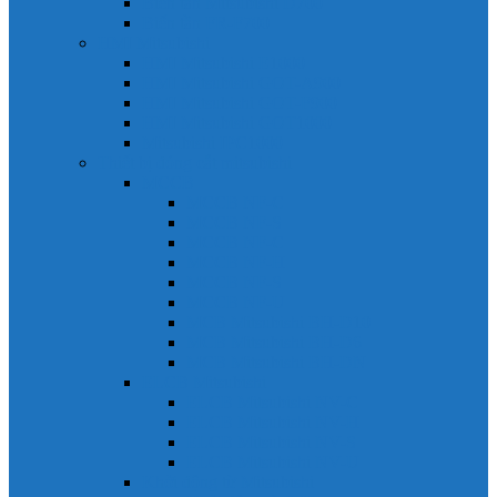
Biến tần Mitsubishi D700
Biến tần FR-F700
HMI Mitsubishi
HMI Mitsubishi E1000
HMI Mitsubishi GOT-A900
HMI Mitsubishi GOT-F900
HMI Mitsubishi GOT1000
Mitsubishi IPC1000
Thiết bị đóng cắt mitsubishi
MCCB
MCCB NF-C
MCCB NF-S
MCCB NF-C
MCCB NF-H
MCCB NF-S
MCCB NF-U
MCB Mitsubishi BH-D10
MCB Mitsubishi BH-D6
MCB Mitsubishi BH-DN
ELCB Mitsubishi
ELCB Mitsubishi NV-C
ELCB Mitsubishi NV-H
ELCB Mitsubishi NV-S
ELCB Mitsubishi NV-U
Khởi động từ Mitsubishi