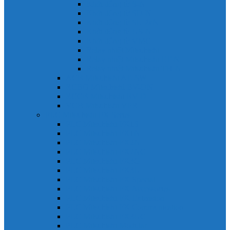
Khởi động từ S-N
Khởi động từ SD-N
Khởi động từ SL-2xN
Khởi động từ US-N
Khởi động từ VMC
Relay nhiệt Mitsubishi
Relay nhiệt Mitsubishi ET-N
Relay nhiệt Mitsubishi TH-N
ACB Mitsubishi AE-SW
RCBO Mitsubishi BV-DN
RCCB Mitsubishi BV-D
VCB Mitsubishi VPR
PLC Mitsubishi FX Series
PLC Mitsubishi FX1S
PLC Mitsubishi FX1N
PLC Mitsubishi FX2N
PLC Mitsubishi FX2NC
PLC Mitsubishi FX3G
PLC Mitsubishi FX3U
PLC Mitsubishi FX Special
PLC Mitsubishi FX Accessories
PLC Mitsubishi FX Extension
PLC Mitsubishi FX Communication
PLC Mitsubishi FX3UC
PLC Mitsubishi Modular