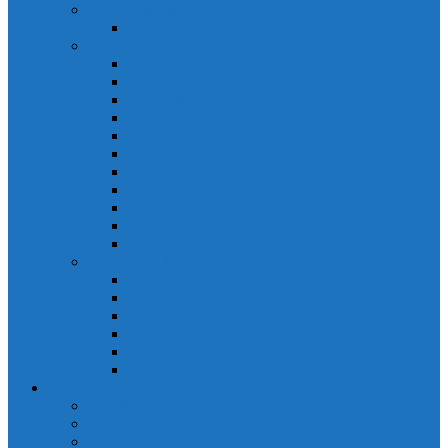
PLC Mitsubishi Micro
PLC Mitsubishi Anpha2
PLC Mitsubishi A
CPU A
Battery Memory A
CC-Link module A
Connector A
Input - Output unit A
Input Unit A
Main Base A
Module Analog A
Module Position A
Output Unit A
Temperature module A
Servo Mitsubishi
Servo Amplifier MR-J2S
Servo Motor MR-J2S
Servo Amplifier MR-J3
Servo Amplifier MR-J2S
Servo Motor MR-J2S
Servo Amplifier MR-J3
Keyence
Cảm biến vùng Keyence
Cảm biến Laser Keyence
Cảm biến màu Keyence