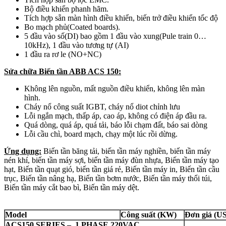
Bộ điều khiển phanh hãm.
Tích hợp sẵn màn hình điều khiển, biến trở điều khiển tốc độ
Bo mạch phủ(Coated boards).
5 đầu vào số(DI) bao gồm 1 đầu vào xung(Pule train 0…
10kHz), 1 đầu vào tương tự (AI)
1 đầu ra rơ le (NO+NC)
Sửa chữa Biến tần ABB ACS 150:
Không lên nguồn, mất nguồn điều khiển, không lên màn
hình.
Cháy nổ công suất IGBT, cháy nổ diot chỉnh lưu
Lỗi ngắn mạch, thấp áp, cao áp, không có điện áp đầu ra.
Quá dòng, quá áp, quá tải, báo lỗi chạm đất, báo sai dòng
Lỗi cầu chì, board mạch, chạy một lúc rồi dừng.
Ứng dụng:
Biến tần băng tải, biến tần máy nghiền, biến tần máy
nén khí, biến tần máy sợi, biến tần máy đùn nhựa, Biến tần máy tạo
hạt, Biến tần quạt gió, biến tần giá rẻ, Biến tần máy in, Biến tần cầu
trục, Biến tần nâng hạ, Biến tần bơm nước, Biến tần máy thổi túi,
Biến tần máy cắt bao bì, Biến tần máy dệt.
Model
Công suất (KW)
Đơn giá (U
ACS150 SERIES – 1 PHASE 220VAC