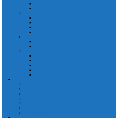
Đồng hồ đo A 3P MA2301
Đồng hồ đo Ampere MA302
ĐỒNG HỒ ĐO NĂNG LƯỢNG
Đồng hồ đo điện EM368 đa năng
Đồng hồ đo Kwh EM306C
Đồng hồ đo điện EM368-C đa năng
Đồng hồ đo Kwh EM306
ĐỒNG HỒ ĐO V-A-F
Đồng hồ đo: V – A – F VAF39
Đồng hồ đo: V – A – F VAF36
ĐỒNG HỒ ĐO ĐA NĂNG
Đồng hồ đo điện MFM374 đa năng
Đồng hồ đo điện MFM383 đa năng
Đồng hồ đo điện MFM383-C đa năng
Đồng hồ đo điện MFM384 đa năng
Đồng hồ đo điện MFM384-C đa năng
CHINT
ACB Chint
Biến áp Chint
Bộ chuyển nguồn ATS Chint
CB bảo vệ động cơ Chint
Contactor Chint
Rơ le nhiệt Chint
Timer Chint
Honeywell