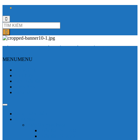
Toggle
search
form
CÔNG TY TNHH ĐIỆN VÀ TỰ ĐỘNG HÓA HƯNG LONG
MENU
MENU
Trang Chủ
Giới thiệu
Sửa Biến tần
Hình Ảnh
Liên hệ
Shop - sản phẩm
Mitsubishi
Biến tần mitsubishi
Biến tần FR-E700
Biến tần FR-A700