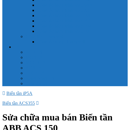
Công tắc hành trình snap 6AS
Công tắc hành trình snap AC
Công tắc hành trình snap BA
Công tắc hành trình snap BE
Công tắc hành trình snap BM
Công tắc hành trình snap BZ
Công tắc Honeywell
Công tắc xoay Honeywell
LS
ACB LS
MCB LS
MCCB LS
RCB LS
ELCB LS
Relay Nhiệt LS
Biến tần LS
Biến tần iP5A
Biến tần ACS355
Sửa chữa mua bán Biến tần
ABB ACS 150