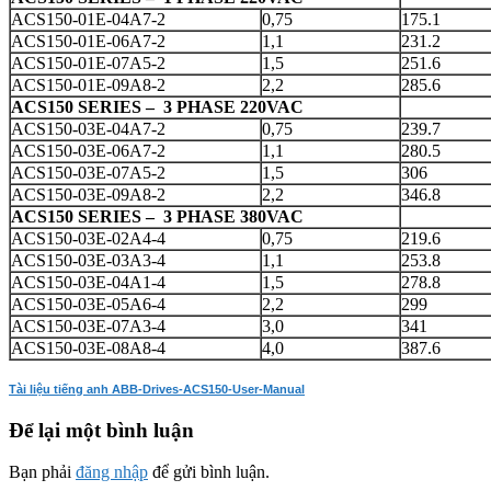
ACS150-01E-04A7-2
0,75
175.1
ACS150-01E-06A7-2
1,1
231.2
ACS150-01E-07A5-2
1,5
251.6
ACS150-01E-09A8-2
2,2
285.6
ACS150 SERIES – 3 PHASE 220VAC
ACS150-03E-04A7-2
0,75
239.7
ACS150-03E-06A7-2
1,1
280.5
ACS150-03E-07A5-2
1,5
306
ACS150-03E-09A8-2
2,2
346.8
ACS150 SERIES – 3 PHASE 380VAC
ACS150-03E-02A4-4
0,75
219.6
ACS150-03E-03A3-4
1,1
253.8
ACS150-03E-04A1-4
1,5
278.8
ACS150-03E-05A6-4
2,2
299
ACS150-03E-07A3-4
3,0
341
ACS150-03E-08A8-4
4,0
387.6
Tài liệu tiếng anh ABB-Drives-ACS150-User-Manual
Để lại một bình luận
Bạn phải
đăng nhập
để gửi bình luận.