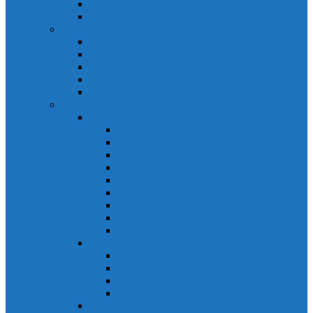
Biến tần Mitsubishi D700
Biến tần FR-F700
HMI Mitsubishi
HMI Mitsubishi E1000
HMI Mitsubishi GOT-A900
HMI Mitsubishi GOT-F900
HMI Mitsubishi GOT1000
Mitsubishi IPC1000
Thiết bị đóng cắt mitsubishi
MCCB
MCCB NF-C
MCCB NF-S
MCCB NF-C
MCCB NF-H
MCCB NF-S
MCCB NF-U
MCB Mitsubishi BH-D10
MCB Mitsubishi BH-D6
MCB Mitsubishi BH-DN
ELCB Mitsubishi
ELCB Mitsubishi NV-C
ELCB Mitsubishi NV-H
ELCB Mitsubishi NV-S
ELCB Mitsubishi NV-U
Khởi động từ Mitsubishi