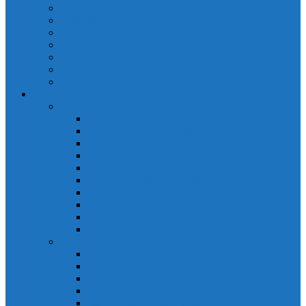
Cảm biến quang Keyence
Cảm biến sợi quang Keyence
Cảm biến tiệm cận Keyence
Cảm biến áp suất Keyence
Counter keyence
Cảm biến dòng chảy Keyence
Inductive Displacement Keyence
Đồng hồ Selec
Đồng hồ đo điện dạng LED
Đồng hồ đo Volt MV15
Đồng hồ đo Volt MV205 (72×72)
Đồng hồ đo Volt MV305 (96×96)
Đồng hồ đo Tần SốMF16 (48×96)
Đồng hồ đo Ampere MA202 (72×72)
Đồng hồ đo Ampere MA12
Đồng hồ đo Tần Số MA316
Đồng hồ CosPhi MP314
Đồng hồ CosPhi MP14
Đồng hồ đo Volt MF216
Đồng hồ đo điện hiển thị LCD
Đồng hồ đo Volt 3 pha MV2307
Đồng hồ đo Volt MV207
Đồng hồ đo Volt MV507
Đồng hồ đo Ampere MA201
Đồng hồ đo Ampere MA501