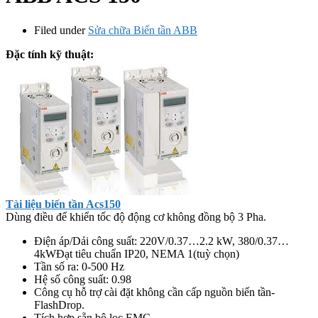
Filed under
Sửa chữa Biến tần ABB
Đặc tính kỹ thuật:
Tài liệu biến tần Acs150
Dùng điều để khiển tốc độ động cơ không đồng bộ 3 Pha.
Điện áp/Dải công suất: 220V/0.37…2.2 kW, 380/0.37…
4kWĐạt tiêu chuẩn IP20, NEMA 1(tuỳ chọn)
Tần số ra: 0-500 Hz
Hệ số công suất: 0.98
Công cụ hỗ trợ cài đặt không cần cấp nguồn biến tần-
FlashDrop.
Tích hợp sẵn bộ lọc EMC.