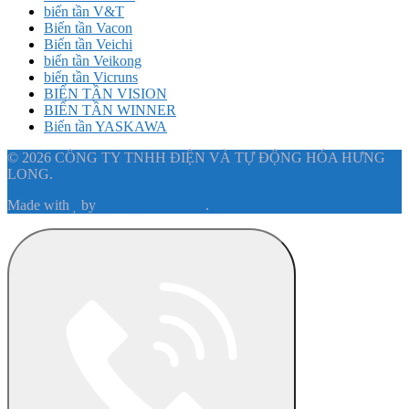
biến tần V&T
Biến tần Vacon
Biến tần Veichi
biến tần Veikong
biến tần Vicruns
BIẾN TẦN VISION
BIẾN TẦN WINNER
Biến tần YASKAWA
© 2026 CÔNG TY TNHH ĐIỆN VÀ TỰ ĐỘNG HÓA HƯNG
LONG.
Made with
by
Graphene Themes
.