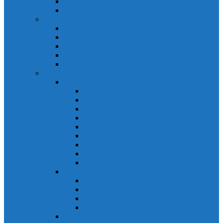
Biến tần Mitsubishi D700
Biến tần FR-F700
HMI Mitsubishi
HMI Mitsubishi E1000
HMI Mitsubishi GOT-A900
HMI Mitsubishi GOT-F900
HMI Mitsubishi GOT1000
Mitsubishi IPC1000
Thiết bị đóng cắt mitsubishi
MCCB
MCCB NF-C
MCCB NF-S
MCCB NF-C
MCCB NF-H
MCCB NF-S
MCCB NF-U
MCB Mitsubishi BH-D10
MCB Mitsubishi BH-D6
MCB Mitsubishi BH-DN
ELCB Mitsubishi
ELCB Mitsubishi NV-C
ELCB Mitsubishi NV-H
ELCB Mitsubishi NV-S
ELCB Mitsubishi NV-U
Khởi động từ Mitsubishi