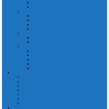
Đồng hồ đo A 3P MA2301
Đồng hồ đo Ampere MA302
ĐỒNG HỒ ĐO NĂNG LƯỢNG
Đồng hồ đo điện EM368 đa năng
Đồng hồ đo Kwh EM306C
Đồng hồ đo điện EM368-C đa năng
Đồng hồ đo Kwh EM306
ĐỒNG HỒ ĐO V-A-F
Đồng hồ đo: V – A – F VAF39
Đồng hồ đo: V – A – F VAF36
ĐỒNG HỒ ĐO ĐA NĂNG
Đồng hồ đo điện MFM374 đa năng
Đồng hồ đo điện MFM383 đa năng
Đồng hồ đo điện MFM383-C đa năng
Đồng hồ đo điện MFM384 đa năng
Đồng hồ đo điện MFM384-C đa năng
CHINT
ACB Chint
Biến áp Chint
Bộ chuyển nguồn ATS Chint
CB bảo vệ động cơ Chint
Contactor Chint
Rơ le nhiệt Chint
Timer Chint
Honeywell