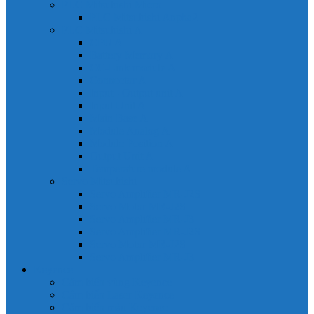
PLC Mitsubishi Micro
PLC Mitsubishi Anpha2
PLC Mitsubishi A
CPU A
Battery Memory A
CC-Link module A
Connector A
Input - Output unit A
Input Unit A
Main Base A
Module Analog A
Module Position A
Output Unit A
Temperature module A
Servo Mitsubishi
Servo Amplifier MR-J2S
Servo Motor MR-J2S
Servo Amplifier MR-J3
Servo Amplifier MR-J2S
Servo Motor MR-J2S
Servo Amplifier MR-J3
Keyence
Cảm biến vùng Keyence
Cảm biến Laser Keyence
Cảm biến màu Keyence