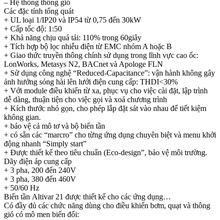
– Hệ thống thông gió
Các đặc tính tổng quát
+ UL loại 1/IP20 và IP54 từ 0,75 đến 30kW
+ Cấp tốc độ: 1:50
+ Khả năng chịu quá tải: 110% trong 60giây
+ Tích hợp bộ lọc nhiễu điện từ EMC nhóm A hoặc B
+ Giao thức truyền thông chính sử dụng trong lĩnh vực cao ốc:
LonWorks, Metasys N2, BACnet và Apologe FLN
+ Sử dụng công nghệ “Reduced-Capacitance”: vận hành không gây
ảnh hưởng sóng hài lên lưới điện cung cấp: THDI<30%
+ Với module điều khiển từ xa, phục vụ cho việc cài đặt, lập trình
dễ dàng, thuận tiện cho việc gọi và xoá chương trình
+ Kích thước nhỏ gọn, cho phép lắp đặt sát vào nhau để tiết kiệm
không gian.
+ bảo vệ cả mô tơ và bộ biến tần
+ có sẵn các “marcro” cho từng ứng dụng chuyên biệt và menu khởi
động nhanh “Simply start”
+ Được thiết kế theo tiêu chuẩn (Eco-design”, bảo vệ môi trường.
Dãy điện áp cung cấp
+ 3 pha, 200 đến 240V
+ 3 pha, 380 đến 460V
+ 50/60 Hz
Biến tần Altivar 21 được thiết kế cho các ứng dụng…
Có đầy đủ các chức năng dùng cho điều khiển bơm, quạt và thông
gió có mô men biến đổi: