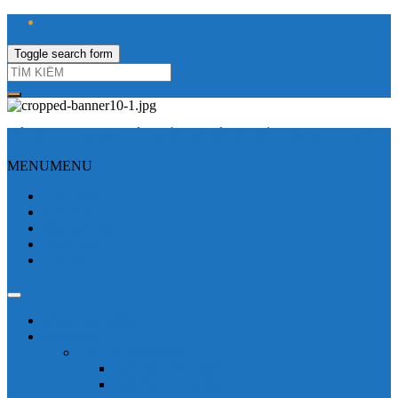
Toggle search form
CÔNG TY TNHH ĐIỆN VÀ TỰ ĐỘNG HÓA HƯNG LONG
MENU
MENU
Trang Chủ
Giới thiệu
Sửa Biến tần
Hình Ảnh
Liên hệ
Shop - sản phẩm
Mitsubishi
Biến tần mitsubishi
Biến tần FR-E700
Biến tần FR-A700