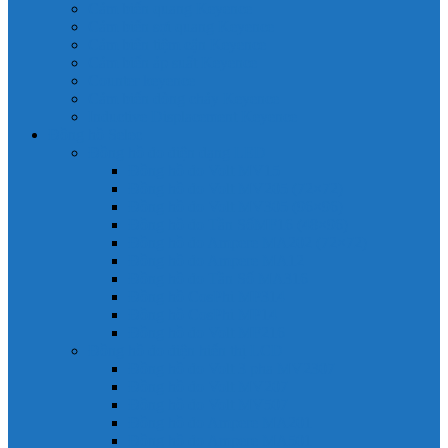
Cảm biến quang Keyence
Cảm biến sợi quang Keyence
Cảm biến tiệm cận Keyence
Cảm biến áp suất Keyence
Counter keyence
Cảm biến dòng chảy Keyence
Inductive Displacement Keyence
Đồng hồ Selec
Đồng hồ đo điện dạng LED
Đồng hồ đo Volt MV15
Đồng hồ đo Volt MV205 (72×72)
Đồng hồ đo Volt MV305 (96×96)
Đồng hồ đo Tần SốMF16 (48×96)
Đồng hồ đo Ampere MA202 (72×72)
Đồng hồ đo Ampere MA12
Đồng hồ đo Tần Số MA316
Đồng hồ CosPhi MP314
Đồng hồ CosPhi MP14
Đồng hồ đo Volt MF216
Đồng hồ đo điện hiển thị LCD
Đồng hồ đo Volt 3 pha MV2307
Đồng hồ đo Volt MV207
Đồng hồ đo Volt MV507
Đồng hồ đo Ampere MA201
Đồng hồ đo Ampere MA501