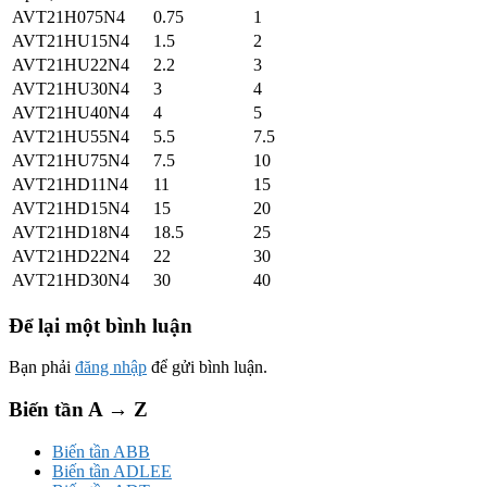
AVT21H075N4
0.75
1
AVT21HU15N4
1.5
2
AVT21HU22N4
2.2
3
AVT21HU30N4
3
4
AVT21HU40N4
4
5
AVT21HU55N4
5.5
7.5
AVT21HU75N4
7.5
10
AVT21HD11N4
11
15
AVT21HD15N4
15
20
AVT21HD18N4
18.5
25
AVT21HD22N4
22
30
AVT21HD30N4
30
40
Để lại một bình luận
Bạn phải
đăng nhập
để gửi bình luận.
Biến tần A → Z
Biến tần ABB
Biến tần ADLEE