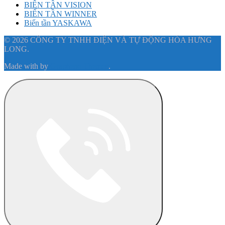
BIẾN TẦN VISION
BIẾN TẦN WINNER
Biến tần YASKAWA
© 2026 CÔNG TY TNHH ĐIỆN VÀ TỰ ĐỘNG HÓA HƯNG
LONG.
Made with
by
Graphene Themes
.