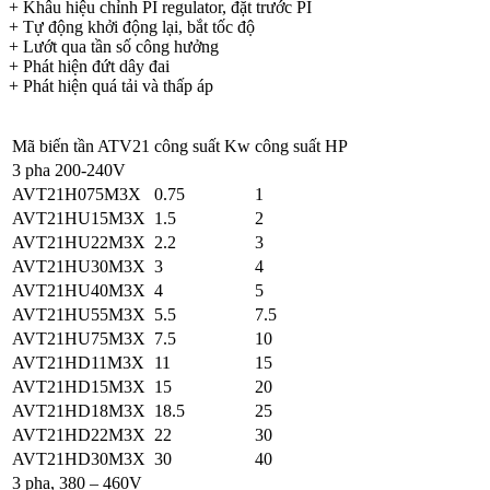
+ Khâu hiệu chỉnh PI regulator, đặt trước PI
+ Tự động khởi động lại, bắt tốc độ
+ Lướt qua tần số công hưởng
+ Phát hiện đứt dây đai
+ Phát hiện quá tải và thấp áp
Mã biến tần ATV21
công suất Kw
công suất HP
3 pha 200-240V
AVT21H075M3X
0.75
1
AVT21HU15M3X
1.5
2
AVT21HU22M3X
2.2
3
AVT21HU30M3X
3
4
AVT21HU40M3X
4
5
AVT21HU55M3X
5.5
7.5
AVT21HU75M3X
7.5
10
AVT21HD11M3X
11
15
AVT21HD15M3X
15
20
AVT21HD18M3X
18.5
25
AVT21HD22M3X
22
30
AVT21HD30M3X
30
40
3 pha, 380 – 460V