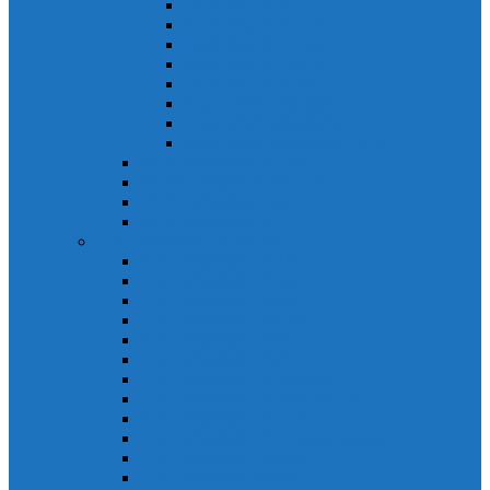
Khởi động từ S-N
Khởi động từ SD-N
Khởi động từ SL-2xN
Khởi động từ US-N
Khởi động từ VMC
Relay nhiệt Mitsubishi
Relay nhiệt Mitsubishi ET-N
Relay nhiệt Mitsubishi TH-N
ACB Mitsubishi AE-SW
RCBO Mitsubishi BV-DN
RCCB Mitsubishi BV-D
VCB Mitsubishi VPR
PLC Mitsubishi FX Series
PLC Mitsubishi FX1S
PLC Mitsubishi FX1N
PLC Mitsubishi FX2N
PLC Mitsubishi FX2NC
PLC Mitsubishi FX3G
PLC Mitsubishi FX3U
PLC Mitsubishi FX Special
PLC Mitsubishi FX Accessories
PLC Mitsubishi FX Extension
PLC Mitsubishi FX Communication
PLC Mitsubishi FX3UC
PLC Mitsubishi Modular