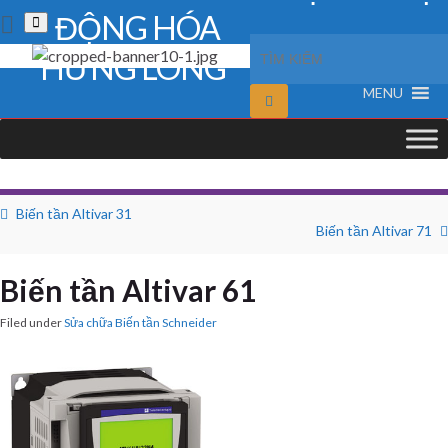
ĐỘNG HÓA
Toggle
search
form
HƯNG LONG
MENU
Biến tần Altivar 31
Biến tần Altivar 71
Biến tần Altivar 61
Filed under
Sửa chữa Biến tần Schneider