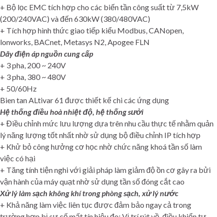
+ Bộ lọc EMC tích hợp cho các biến tần công suất từ 7,5kW
(200/240VAC) và đến 630kW (380/480VAC)
+ Tích hợp hình thức giao tiếp kiểu Modbus, CANopen,
lonworks, BACnet, Metasys N2, Apogee FLN
Dãy điện áp nguồn cung cấp
+ 3 pha, 200 ~ 240V
+ 3 pha, 380 ~ 480V
+ 50/60Hz
Bien tan ALtivar 61 được thiết kế chi các ứng dụng
Hệ thống điều hoà nhiệt độ, hệ thống sưởi
+ Điều chỉnh mức lưu lượng dựa trên nhu cầu thực tế nhằm quản
lý năng lượng tốt nhất nhờ sử dụng bộ điều chỉnh IP tích hợp
+ Khử bỏ công hưởng cơ học nhờ chức năng khoá tần số làm
việc có hại
+ Tăng tính tiện nghi với giải pháp làm giảm độ ồn cơ gây ra bửi
vận hành của máy quạt nhờ sử dụng tần số đóng cắt cao
Xử lý làm sạch không khí trong phòng sạch, xử lý nước
+ Khả năng làm việc liên tục được đảm bảo ngay cả trong
trường hợp bị sự cố mất tín hiệu đo: Vị trí rút về, điều khiển tự