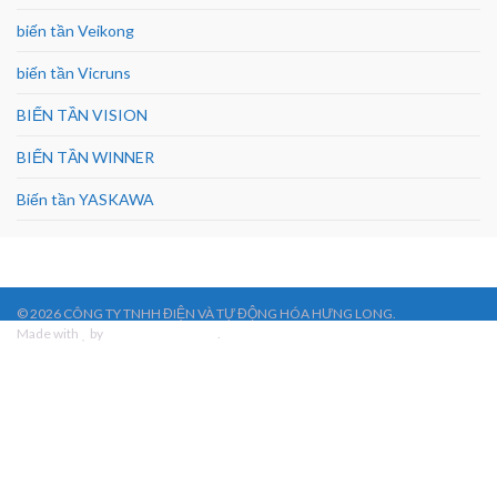
biến tần Veikong
biến tần Vicruns
BIẾN TẦN VISION
BIẾN TẦN WINNER
Biến tần YASKAWA
© 2026 CÔNG TY TNHH ĐIỆN VÀ TỰ ĐỘNG HÓA HƯNG LONG.
Made with
by
Graphene Themes
.