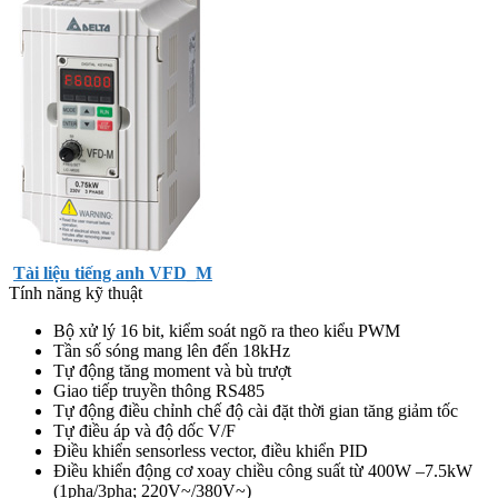
Tài liệu tiếng anh VFD_M
Tính năng kỹ thuật
Bộ xử lý 16 bit, kiểm soát ngõ ra theo kiểu PWM
Tần số sóng mang lên đến 18kHz
Tự động tăng moment và bù trượt
Giao tiếp truyền thông RS485
Tự động điều chỉnh chế độ cài đặt thời gian tăng giảm tốc
Tự điều áp và độ dốc V/F
Điều khiển sensorless vector, điều khiển PID
Điều khiển động cơ xoay chiều công suất từ 400W –7.5kW
(1pha/3pha; 220V~/380V~)