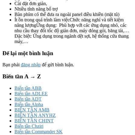
Cài đặt đơn giản,
Nhiều tính năng bổ trợ
Bàn phím có thể đưa ra ngoài panel điều khiền (mặt tủ)
Ít ồn trong quá trình làm việcChức năng nghỉ và tiết kiệm
năng lượngỨng dụng: Phù hợp với các ứng dụng nhỏ, các
nhu cầu thay đổi tốc độ giản đơn, máy đóng gói, băng tải,…
Đặc biệt: Ứng dụng trong ngành dệt sợi, hệ thống cửa thang
máy,…
Để lại một bình luận
Bạn phải
đăng nhập
để gửi bình luận.
Biến tần A → Z
Biến tần ABB
Biến tần ADLEE
Biến tần ADT
Biến tần Alpha
BIẾN TẦN AMB
BIẾN TẦN ANYHZ
BIẾN TẦN CHINT
Biến tần Chziri
Biến tần Commander SK