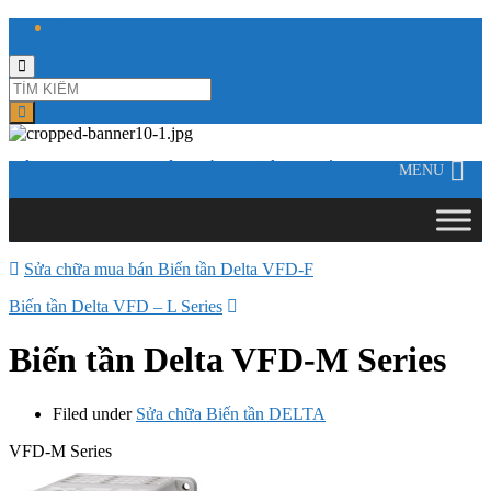
Toggle
search
form
CÔNG TY TNHH ĐIỆN VÀ TỰ ĐỘNG HÓA HƯNG LONG
MENU
Sửa chữa mua bán Biến tần Delta VFD-F
Biến tần Delta VFD – L Series
Biến tần Delta VFD-M Series
Filed under
Sửa chữa Biến tần DELTA
VFD-M Series