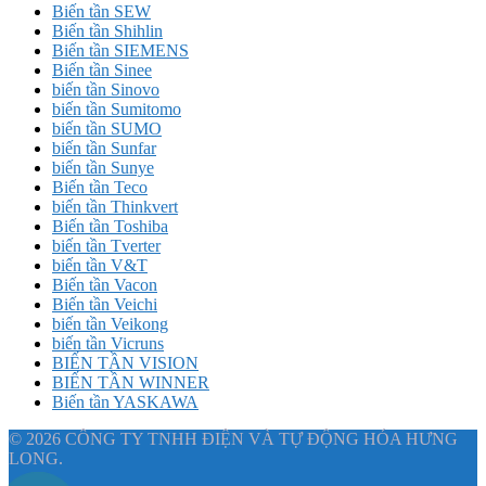
Biến tần SEW
Biến tần Shihlin
Biến tần SIEMENS
Biến tần Sinee
biến tần Sinovo
biến tần Sumitomo
biến tần SUMO
biến tần Sunfar
biến tần Sunye
Biến tần Teco
biến tần Thinkvert
Biến tần Toshiba
biến tần Tverter
biến tần V&T
Biến tần Vacon
Biến tần Veichi
biến tần Veikong
biến tần Vicruns
BIẾN TẦN VISION
BIẾN TẦN WINNER
Biến tần YASKAWA
© 2026 CÔNG TY TNHH ĐIỆN VÀ TỰ ĐỘNG HÓA HƯNG
LONG.