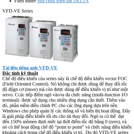
Filed under
Sửa chữa Biến tần DELTA
VFD-VE Series
Tài liệu tiếng anh VFD-VE
Đặc tính kỹ thuật
Chế độ điều khiển của series này là chế độ điều khiền vector FOC
(Field Oriented Control). Nó không chỉ được dùng để thay đổi tốc
độ độgn cơ (moor) mà còn được dùng để điều khiển vị trí như một
servo. Ccác tiếp điểm ngõ vào/ra đa chức năng (multi-function I/O
terminal) được sử dụng cho nhiều ứng dụng cần thiết. Thêm vào
đó, phần mềm điều chỉnh PC cho các ứng dụng dựa trên nền
Windows cho phép quản lý các thông số và hiển thị hoạt động. Đây
là giải pháp điều khiển tối ưu cho tải thay đổi. Ngõ ra có thể đạt
đến 150% mômen định mức tại thời điểm tốc độ bằng 0 (zero), và
nó có thể hoạt động chế độ “point to point” và chức năng điều khiển
khoảng cách trong chế độ điều khiển vị trí. Do đó VFD-VE series