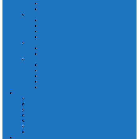
Đồng hồ đo A 3P MA2301
Đồng hồ đo Ampere MA302
ĐỒNG HỒ ĐO NĂNG LƯỢNG
Đồng hồ đo điện EM368 đa năng
Đồng hồ đo Kwh EM306C
Đồng hồ đo điện EM368-C đa năng
Đồng hồ đo Kwh EM306
ĐỒNG HỒ ĐO V-A-F
Đồng hồ đo: V – A – F VAF39
Đồng hồ đo: V – A – F VAF36
ĐỒNG HỒ ĐO ĐA NĂNG
Đồng hồ đo điện MFM374 đa năng
Đồng hồ đo điện MFM383 đa năng
Đồng hồ đo điện MFM383-C đa năng
Đồng hồ đo điện MFM384 đa năng
Đồng hồ đo điện MFM384-C đa năng
CHINT
ACB Chint
Biến áp Chint
Bộ chuyển nguồn ATS Chint
CB bảo vệ động cơ Chint
Contactor Chint
Rơ le nhiệt Chint
Timer Chint
Honeywell