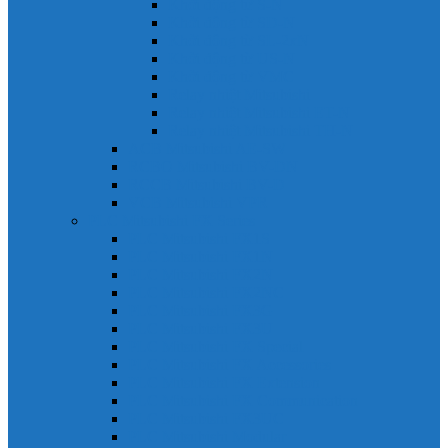
Khởi động từ S-N
Khởi động từ SD-N
Khởi động từ SL-2xN
Khởi động từ US-N
Khởi động từ VMC
Relay nhiệt Mitsubishi
Relay nhiệt Mitsubishi ET-N
Relay nhiệt Mitsubishi TH-N
ACB Mitsubishi AE-SW
RCBO Mitsubishi BV-DN
RCCB Mitsubishi BV-D
VCB Mitsubishi VPR
PLC Mitsubishi FX Series
PLC Mitsubishi FX1S
PLC Mitsubishi FX1N
PLC Mitsubishi FX2N
PLC Mitsubishi FX2NC
PLC Mitsubishi FX3G
PLC Mitsubishi FX3U
PLC Mitsubishi FX Special
PLC Mitsubishi FX Accessories
PLC Mitsubishi FX Extension
PLC Mitsubishi FX Communication
PLC Mitsubishi FX3UC
PLC Mitsubishi Modular