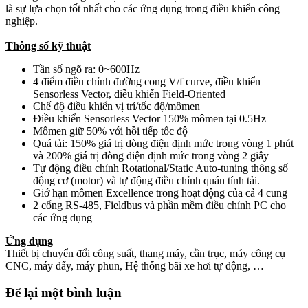
là sự lựa chọn tốt nhất cho các ứng dụng trong điều khiển công
nghiệp.
Thông số kỹ thuật
Tần số ngõ ra: 0~600Hz
4 điểm điều chỉnh đường cong V/f curve, điều khiển
Sensorless Vector, điều khiển Field-Oriented
Chế độ điều khiển vị trí/tốc độ/mômen
Điều khiển Sensorless Vector 150% mômen tại 0.5Hz
Mômen giữ 50% với hồi tiếp tốc độ
Quá tải: 150% giá trị dòng điện định mức trong vòng 1 phút
và 200% giá trị dòng điện định mức trong vòng 2 giây
Tự động điều chỉnh Rotational/Static Auto-tuning thông số
động cơ (motor) và tự động điều chỉnh quán tính tải.
Giớ hạn mômen Excellence trong hoạt động của cả 4 cung
2 cổng RS-485, Fieldbus và phần mềm điều chỉnh PC cho
các ứng dụng
Ứng dụng
Thiết bị chuyển đổi công suất, thang máy, cần trục, máy công cụ
CNC, máy đẩy, máy phun, Hệ thống bãi xe hơi tự động, …
Để lại một bình luận