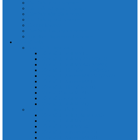
Cảm biến quang Keyence
Cảm biến sợi quang Keyence
Cảm biến tiệm cận Keyence
Cảm biến áp suất Keyence
Counter keyence
Cảm biến dòng chảy Keyence
Inductive Displacement Keyence
Đồng hồ Selec
Đồng hồ đo điện dạng LED
Đồng hồ đo Volt MV15
Đồng hồ đo Volt MV205 (72×72)
Đồng hồ đo Volt MV305 (96×96)
Đồng hồ đo Tần SốMF16 (48×96)
Đồng hồ đo Ampere MA202 (72×72)
Đồng hồ đo Ampere MA12
Đồng hồ đo Tần Số MA316
Đồng hồ CosPhi MP314
Đồng hồ CosPhi MP14
Đồng hồ đo Volt MF216
Đồng hồ đo điện hiển thị LCD
Đồng hồ đo Volt 3 pha MV2307
Đồng hồ đo Volt MV207
Đồng hồ đo Volt MV507
Đồng hồ đo Ampere MA201
Đồng hồ đo Ampere MA501