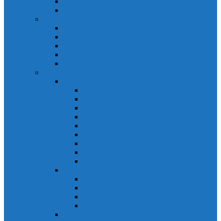
Biến tần Mitsubishi D700
Biến tần FR-F700
HMI Mitsubishi
HMI Mitsubishi E1000
HMI Mitsubishi GOT-A900
HMI Mitsubishi GOT-F900
HMI Mitsubishi GOT1000
Mitsubishi IPC1000
Thiết bị đóng cắt mitsubishi
MCCB
MCCB NF-C
MCCB NF-S
MCCB NF-C
MCCB NF-H
MCCB NF-S
MCCB NF-U
MCB Mitsubishi BH-D10
MCB Mitsubishi BH-D6
MCB Mitsubishi BH-DN
ELCB Mitsubishi
ELCB Mitsubishi NV-C
ELCB Mitsubishi NV-H
ELCB Mitsubishi NV-S
ELCB Mitsubishi NV-U
Khởi động từ Mitsubishi