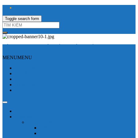
Toggle search form
CÔNG TY TNHH ĐIỆN VÀ TỰ ĐỘNG HÓA HƯNG LONG
MENU
MENU
Trang Chủ
Giới thiệu
Sửa Biến tần
Hình Ảnh
Liên hệ
Shop - sản phẩm
Mitsubishi
Biến tần mitsubishi
Biến tần FR-E700
Biến tần FR-A700