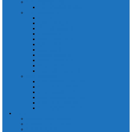
PLC Mitsubishi Micro
PLC Mitsubishi Anpha2
PLC Mitsubishi A
CPU A
Battery Memory A
CC-Link module A
Connector A
Input - Output unit A
Input Unit A
Main Base A
Module Analog A
Module Position A
Output Unit A
Temperature module A
Servo Mitsubishi
Servo Amplifier MR-J2S
Servo Motor MR-J2S
Servo Amplifier MR-J3
Servo Amplifier MR-J2S
Servo Motor MR-J2S
Servo Amplifier MR-J3
Keyence
Cảm biến vùng Keyence
Cảm biến Laser Keyence
Cảm biến màu Keyence