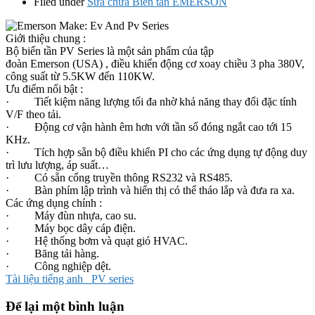
Filed under
Sửa chữa Biến tần EMERSON
Giới thiệu chung :
Bộ biến tần PV Series là một sản phẩm của tập
đoàn Emerson (USA) , điều khiển động cơ xoay chiều 3 pha 380V,
công suất từ 5.5KW đến 110KW.
Ưu điểm nổi bật :
· Tiết kiệm năng lượng tối đa nhờ khả năng thay đổi đặc tính
V/F theo tải.
· Động cơ vận hành êm hơn với tần số đóng ngắt cao tới 15
KHz.
· Tích hợp sẵn bộ điều khiển PI cho các ứng dụng tự động duy
trì lưu lượng, áp suất…
· Có sẵn cổng truyền thông RS232 và RS485.
· Bàn phím lập trình và hiển thị có thể tháo lắp và đưa ra xa.
Các ứng dụng chính :
· Máy đùn nhựa, cao su.
· Máy bọc dây cáp điện.
· Hệ thống bơm và quạt gió HVAC.
· Băng tải hàng.
· Công nghiệp dệt.
Tài liệu tiếng anh _PV series
Để lại một bình luận