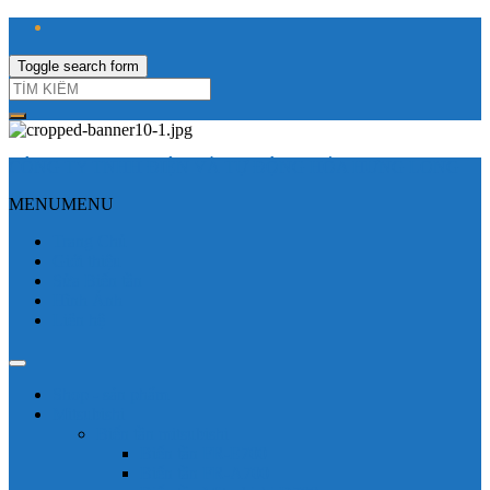
Toggle search form
CÔNG TY TNHH ĐIỆN VÀ TỰ ĐỘNG HÓA HƯNG LONG
MENU
MENU
Trang Chủ
Giới thiệu
Sửa Biến tần
Hình Ảnh
Liên hệ
Shop - sản phẩm
Mitsubishi
Biến tần mitsubishi
Biến tần FR-E700
Biến tần FR-A700