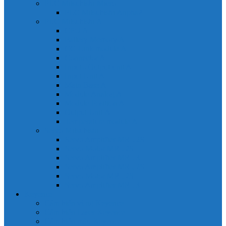
PLC Mitsubishi Micro
PLC Mitsubishi Anpha2
PLC Mitsubishi A
CPU A
Battery Memory A
CC-Link module A
Connector A
Input - Output unit A
Input Unit A
Main Base A
Module Analog A
Module Position A
Output Unit A
Temperature module A
Servo Mitsubishi
Servo Amplifier MR-J2S
Servo Motor MR-J2S
Servo Amplifier MR-J3
Servo Amplifier MR-J2S
Servo Motor MR-J2S
Servo Amplifier MR-J3
Keyence
Cảm biến vùng Keyence
Cảm biến Laser Keyence
Cảm biến màu Keyence