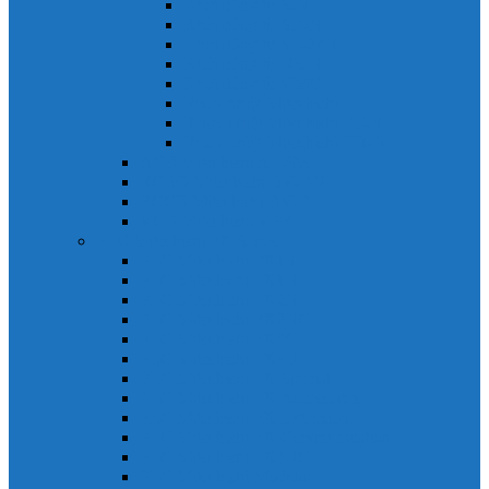
Khởi động từ S-N
Khởi động từ SD-N
Khởi động từ SL-2xN
Khởi động từ US-N
Khởi động từ VMC
Relay nhiệt Mitsubishi
Relay nhiệt Mitsubishi ET-N
Relay nhiệt Mitsubishi TH-N
ACB Mitsubishi AE-SW
RCBO Mitsubishi BV-DN
RCCB Mitsubishi BV-D
VCB Mitsubishi VPR
PLC Mitsubishi FX Series
PLC Mitsubishi FX1S
PLC Mitsubishi FX1N
PLC Mitsubishi FX2N
PLC Mitsubishi FX2NC
PLC Mitsubishi FX3G
PLC Mitsubishi FX3U
PLC Mitsubishi FX Special
PLC Mitsubishi FX Accessories
PLC Mitsubishi FX Extension
PLC Mitsubishi FX Communication
PLC Mitsubishi FX3UC
PLC Mitsubishi Modular