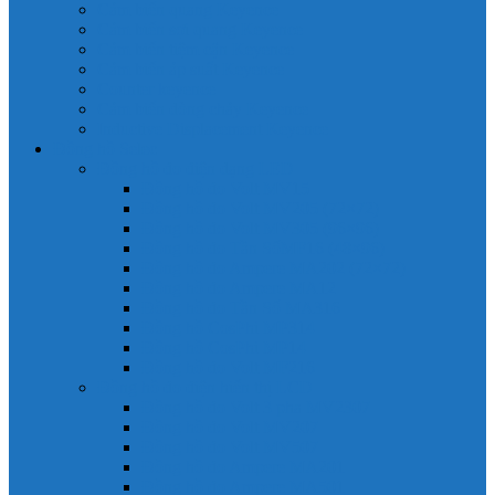
Cảm biến quang Keyence
Cảm biến sợi quang Keyence
Cảm biến tiệm cận Keyence
Cảm biến áp suất Keyence
Counter keyence
Cảm biến dòng chảy Keyence
Inductive Displacement Keyence
Đồng hồ Selec
Đồng hồ đo điện dạng LED
Đồng hồ đo Volt MV15
Đồng hồ đo Volt MV205 (72×72)
Đồng hồ đo Volt MV305 (96×96)
Đồng hồ đo Tần SốMF16 (48×96)
Đồng hồ đo Ampere MA202 (72×72)
Đồng hồ đo Ampere MA12
Đồng hồ đo Tần Số MA316
Đồng hồ CosPhi MP314
Đồng hồ CosPhi MP14
Đồng hồ đo Volt MF216
Đồng hồ đo điện hiển thị LCD
Đồng hồ đo Volt 3 pha MV2307
Đồng hồ đo Volt MV207
Đồng hồ đo Volt MV507
Đồng hồ đo Ampere MA201
Đồng hồ đo Ampere MA501