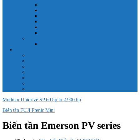
Công tắc hành trình snap 6AS
Công tắc hành trình snap AC
Công tắc hành trình snap BA
Công tắc hành trình snap BE
Công tắc hành trình snap BM
Công tắc hành trình snap BZ
Công tắc Honeywell
Công tắc xoay Honeywell
LS
ACB LS
MCB LS
MCCB LS
RCB LS
ELCB LS
Relay Nhiệt LS
Biến tần LS
Modular Unidrive SP 60 hp to 2,900 hp
Biến tần FUJI Frenic Mini
Biến tần Emerson PV series