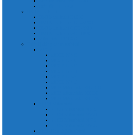
Biến tần Mitsubishi D700
Biến tần FR-F700
HMI Mitsubishi
HMI Mitsubishi E1000
HMI Mitsubishi GOT-A900
HMI Mitsubishi GOT-F900
HMI Mitsubishi GOT1000
Mitsubishi IPC1000
Thiết bị đóng cắt mitsubishi
MCCB
MCCB NF-C
MCCB NF-S
MCCB NF-C
MCCB NF-H
MCCB NF-S
MCCB NF-U
MCB Mitsubishi BH-D10
MCB Mitsubishi BH-D6
MCB Mitsubishi BH-DN
ELCB Mitsubishi
ELCB Mitsubishi NV-C
ELCB Mitsubishi NV-H
ELCB Mitsubishi NV-S
ELCB Mitsubishi NV-U
Khởi động từ Mitsubishi