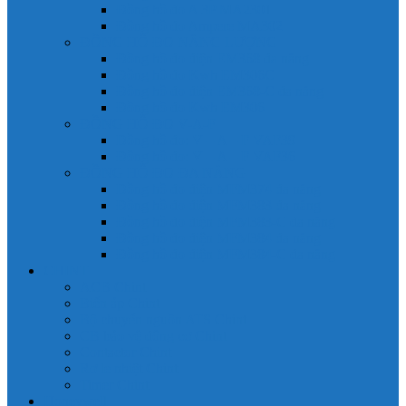
Đồng hồ đo A 3P MA2301
Đồng hồ đo Ampere MA302
ĐỒNG HỒ ĐO NĂNG LƯỢNG
Đồng hồ đo điện EM368 đa năng
Đồng hồ đo Kwh EM306C
Đồng hồ đo điện EM368-C đa năng
Đồng hồ đo Kwh EM306
ĐỒNG HỒ ĐO V-A-F
Đồng hồ đo: V – A – F VAF39
Đồng hồ đo: V – A – F VAF36
ĐỒNG HỒ ĐO ĐA NĂNG
Đồng hồ đo điện MFM374 đa năng
Đồng hồ đo điện MFM383 đa năng
Đồng hồ đo điện MFM383-C đa năng
Đồng hồ đo điện MFM384 đa năng
Đồng hồ đo điện MFM384-C đa năng
CHINT
ACB Chint
Biến áp Chint
Bộ chuyển nguồn ATS Chint
CB bảo vệ động cơ Chint
Contactor Chint
Rơ le nhiệt Chint
Timer Chint
Honeywell