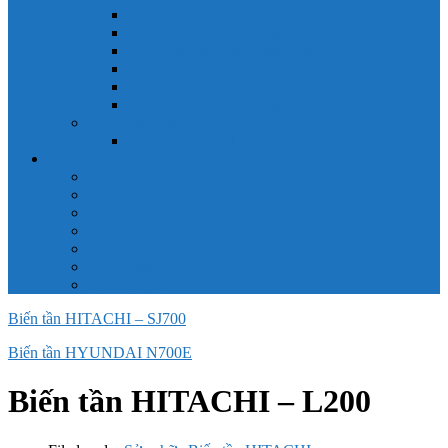
Công tắc hành trình snap 6AS
Công tắc hành trình snap AC
Công tắc hành trình snap BA
Công tắc hành trình snap BE
Công tắc hành trình snap BM
Công tắc hành trình snap BZ
Công tắc Honeywell
Công tắc xoay Honeywell
LS
ACB LS
MCB LS
MCCB LS
RCB LS
ELCB LS
Relay Nhiệt LS
Biến tần LS
Biến tần HITACHI – SJ700
Biến tần HYUNDAI N700E
Biến tần HITACHI – L200