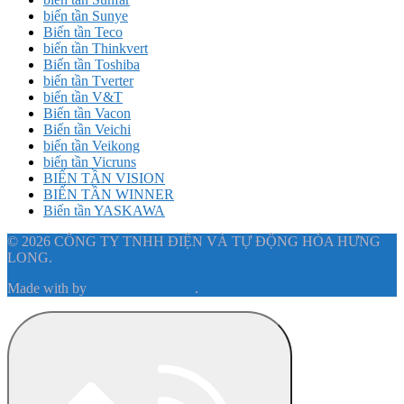
biến tần Sunye
Biến tần Teco
biến tần Thinkvert
Biến tần Toshiba
biến tần Tverter
biến tần V&T
Biến tần Vacon
Biến tần Veichi
biến tần Veikong
biến tần Vicruns
BIẾN TẦN VISION
BIẾN TẦN WINNER
Biến tần YASKAWA
© 2026 CÔNG TY TNHH ĐIỆN VÀ TỰ ĐỘNG HÓA HƯNG
LONG.
Made with
by
Graphene Themes
.