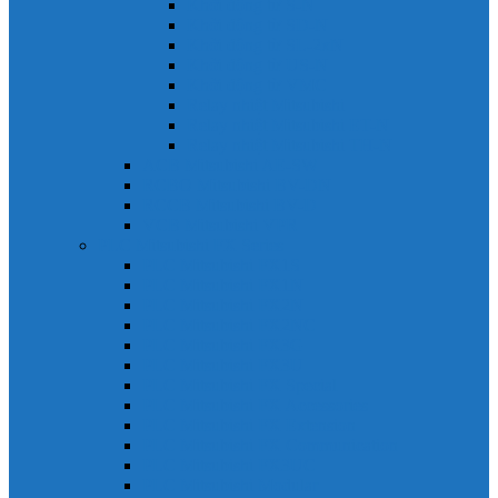
Khởi động từ S-N
Khởi động từ SD-N
Khởi động từ SL-2xN
Khởi động từ US-N
Khởi động từ VMC
Relay nhiệt Mitsubishi
Relay nhiệt Mitsubishi ET-N
Relay nhiệt Mitsubishi TH-N
ACB Mitsubishi AE-SW
RCBO Mitsubishi BV-DN
RCCB Mitsubishi BV-D
VCB Mitsubishi VPR
PLC Mitsubishi FX Series
PLC Mitsubishi FX1S
PLC Mitsubishi FX1N
PLC Mitsubishi FX2N
PLC Mitsubishi FX2NC
PLC Mitsubishi FX3G
PLC Mitsubishi FX3U
PLC Mitsubishi FX Special
PLC Mitsubishi FX Accessories
PLC Mitsubishi FX Extension
PLC Mitsubishi FX Communication
PLC Mitsubishi FX3UC
PLC Mitsubishi Modular