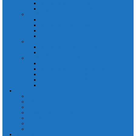
Đồng hồ đo A 3P MA2301
Đồng hồ đo Ampere MA302
ĐỒNG HỒ ĐO NĂNG LƯỢNG
Đồng hồ đo điện EM368 đa năng
Đồng hồ đo Kwh EM306C
Đồng hồ đo điện EM368-C đa năng
Đồng hồ đo Kwh EM306
ĐỒNG HỒ ĐO V-A-F
Đồng hồ đo: V – A – F VAF39
Đồng hồ đo: V – A – F VAF36
ĐỒNG HỒ ĐO ĐA NĂNG
Đồng hồ đo điện MFM374 đa năng
Đồng hồ đo điện MFM383 đa năng
Đồng hồ đo điện MFM383-C đa năng
Đồng hồ đo điện MFM384 đa năng
Đồng hồ đo điện MFM384-C đa năng
CHINT
ACB Chint
Biến áp Chint
Bộ chuyển nguồn ATS Chint
CB bảo vệ động cơ Chint
Contactor Chint
Rơ le nhiệt Chint
Timer Chint
Honeywell