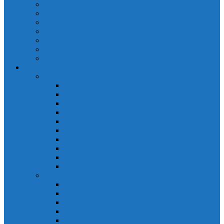
Cảm biến quang Keyence
Cảm biến sợi quang Keyence
Cảm biến tiệm cận Keyence
Cảm biến áp suất Keyence
Counter keyence
Cảm biến dòng chảy Keyence
Inductive Displacement Keyence
Đồng hồ Selec
Đồng hồ đo điện dạng LED
Đồng hồ đo Volt MV15
Đồng hồ đo Volt MV205 (72×72)
Đồng hồ đo Volt MV305 (96×96)
Đồng hồ đo Tần SốMF16 (48×96)
Đồng hồ đo Ampere MA202 (72×72)
Đồng hồ đo Ampere MA12
Đồng hồ đo Tần Số MA316
Đồng hồ CosPhi MP314
Đồng hồ CosPhi MP14
Đồng hồ đo Volt MF216
Đồng hồ đo điện hiển thị LCD
Đồng hồ đo Volt 3 pha MV2307
Đồng hồ đo Volt MV207
Đồng hồ đo Volt MV507
Đồng hồ đo Ampere MA201
Đồng hồ đo Ampere MA501