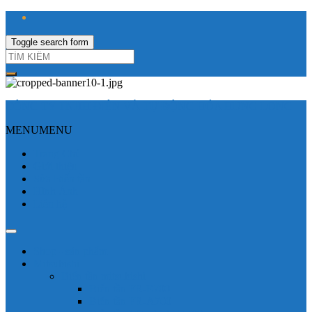
Toggle search form
CÔNG TY TNHH ĐIỆN VÀ TỰ ĐỘNG HÓA HƯNG LONG
MENU
MENU
Trang Chủ
Giới thiệu
Sửa Biến tần
Hình Ảnh
Liên hệ
Shop - sản phẩm
Mitsubishi
Biến tần mitsubishi
Biến tần FR-E700
Biến tần FR-A700