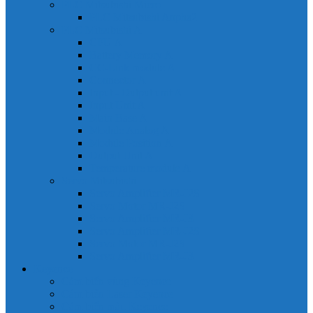
PLC Mitsubishi Micro
PLC Mitsubishi Anpha2
PLC Mitsubishi A
CPU A
Battery Memory A
CC-Link module A
Connector A
Input - Output unit A
Input Unit A
Main Base A
Module Analog A
Module Position A
Output Unit A
Temperature module A
Servo Mitsubishi
Servo Amplifier MR-J2S
Servo Motor MR-J2S
Servo Amplifier MR-J3
Servo Amplifier MR-J2S
Servo Motor MR-J2S
Servo Amplifier MR-J3
Keyence
Cảm biến vùng Keyence
Cảm biến Laser Keyence
Cảm biến màu Keyence