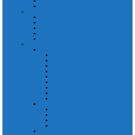
Biến tần Mitsubishi D700
Biến tần FR-F700
HMI Mitsubishi
HMI Mitsubishi E1000
HMI Mitsubishi GOT-A900
HMI Mitsubishi GOT-F900
HMI Mitsubishi GOT1000
Mitsubishi IPC1000
Thiết bị đóng cắt mitsubishi
MCCB
MCCB NF-C
MCCB NF-S
MCCB NF-C
MCCB NF-H
MCCB NF-S
MCCB NF-U
MCB Mitsubishi BH-D10
MCB Mitsubishi BH-D6
MCB Mitsubishi BH-DN
ELCB Mitsubishi
ELCB Mitsubishi NV-C
ELCB Mitsubishi NV-H
ELCB Mitsubishi NV-S
ELCB Mitsubishi NV-U
Khởi động từ Mitsubishi