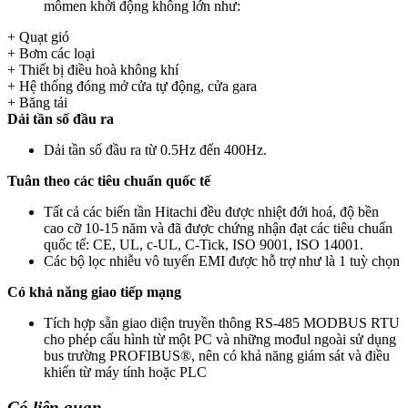
mômen khởi động không lớn như:
+ Quạt gió
+ Bơm các loại
+ Thiết bị điều hoà không khí
+ Hệ thống đóng mở cửa tự động, cửa gara
+ Băng tải
Dải tần số đầu ra
Dải tần số đầu ra từ 0.5Hz đến 400Hz.
Tuân theo các tiêu chuẩn quốc tế
Tất cả các biến tần Hitachi đều được nhiệt đới hoá, độ bền
cao cỡ 10-15 năm và đã được chứng nhận đạt các tiêu chuẩn
quốc tế: CE, UL, c-UL, C-Tick, ISO 9001, ISO 14001.
Các bộ lọc nhiễu vô tuyến EMI được hỗ trợ như là 1 tuỳ chọn
Có khả năng giao tiếp mạng
Tích hợp sẵn giao diện truyền thông RS-485 MODBUS RTU
cho phép cấu hình từ một PC và những mođul ngoài sử dụng
bus trường PROFIBUS®, nên có khả năng giám sát và điều
khiển từ máy tính hoặc PLC
Có liên quan