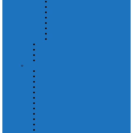
Khởi động từ S-N
Khởi động từ SD-N
Khởi động từ SL-2xN
Khởi động từ US-N
Khởi động từ VMC
Relay nhiệt Mitsubishi
Relay nhiệt Mitsubishi ET-N
Relay nhiệt Mitsubishi TH-N
ACB Mitsubishi AE-SW
RCBO Mitsubishi BV-DN
RCCB Mitsubishi BV-D
VCB Mitsubishi VPR
PLC Mitsubishi FX Series
PLC Mitsubishi FX1S
PLC Mitsubishi FX1N
PLC Mitsubishi FX2N
PLC Mitsubishi FX2NC
PLC Mitsubishi FX3G
PLC Mitsubishi FX3U
PLC Mitsubishi FX Special
PLC Mitsubishi FX Accessories
PLC Mitsubishi FX Extension
PLC Mitsubishi FX Communication
PLC Mitsubishi FX3UC
PLC Mitsubishi Modular