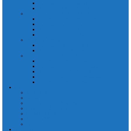
Đồng hồ đo A 3P MA2301
Đồng hồ đo Ampere MA302
ĐỒNG HỒ ĐO NĂNG LƯỢNG
Đồng hồ đo điện EM368 đa năng
Đồng hồ đo Kwh EM306C
Đồng hồ đo điện EM368-C đa năng
Đồng hồ đo Kwh EM306
ĐỒNG HỒ ĐO V-A-F
Đồng hồ đo: V – A – F VAF39
Đồng hồ đo: V – A – F VAF36
ĐỒNG HỒ ĐO ĐA NĂNG
Đồng hồ đo điện MFM374 đa năng
Đồng hồ đo điện MFM383 đa năng
Đồng hồ đo điện MFM383-C đa năng
Đồng hồ đo điện MFM384 đa năng
Đồng hồ đo điện MFM384-C đa năng
CHINT
ACB Chint
Biến áp Chint
Bộ chuyển nguồn ATS Chint
CB bảo vệ động cơ Chint
Contactor Chint
Rơ le nhiệt Chint
Timer Chint
Honeywell