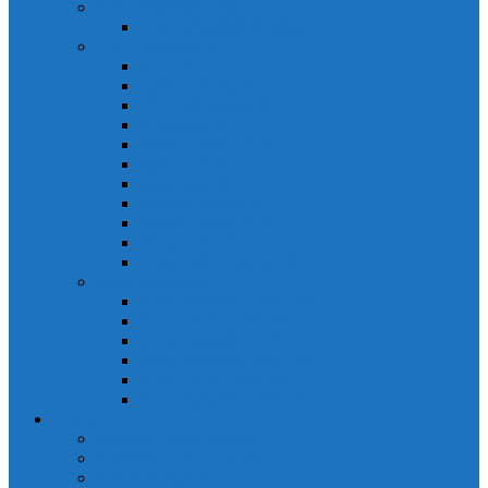
PLC Mitsubishi Micro
PLC Mitsubishi Anpha2
PLC Mitsubishi A
CPU A
Battery Memory A
CC-Link module A
Connector A
Input - Output unit A
Input Unit A
Main Base A
Module Analog A
Module Position A
Output Unit A
Temperature module A
Servo Mitsubishi
Servo Amplifier MR-J2S
Servo Motor MR-J2S
Servo Amplifier MR-J3
Servo Amplifier MR-J2S
Servo Motor MR-J2S
Servo Amplifier MR-J3
Keyence
Cảm biến vùng Keyence
Cảm biến Laser Keyence
Cảm biến màu Keyence