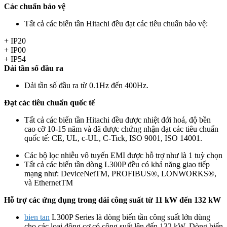
Các chuẩn bảo vệ
Tất cả các biến tần Hitachi đều đạt các tiêu chuẩn bảo vệ:
+ IP20
+ IP00
+ IP54
Dải tần số đầu ra
Dải tần số đầu ra từ 0.1Hz đến 400Hz.
Đạt các tiêu chuẩn quốc tế
Tất cả các biến tần Hitachi đều được nhiệt đới hoá, độ bền
cao cỡ 10-15 năm và đã được chứng nhận đạt các tiêu chuẩn
quốc tế: CE, UL, c-UL, C-Tick, ISO 9001, ISO 14001.
Các bộ lọc nhiễu vô tuyến EMI được hỗ trợ như là 1 tuỳ chọn
Tất cả các biến tần dòng L300P đều có khả năng giao tiếp
mạng như: DeviceNetTM, PROFIBUS®, LONWORKS®,
và EthernetTM
Hỗ trợ các ứng dụng trong dải công suất từ 11 kW đến 132 kW
bien tan
L300P Series là dòng biến tần công suất lớn dùng
cho các loại động cơ có công suất lên đến 132 kW. Dòng biến