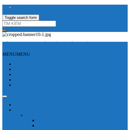
Toggle search form
CÔNG TY TNHH ĐIỆN VÀ TỰ ĐỘNG HÓA HƯNG LONG
MENU
MENU
Trang Chủ
Giới thiệu
Sửa Biến tần
Hình Ảnh
Liên hệ
Shop - sản phẩm
Mitsubishi
Biến tần mitsubishi
Biến tần FR-E700
Biến tần FR-A700