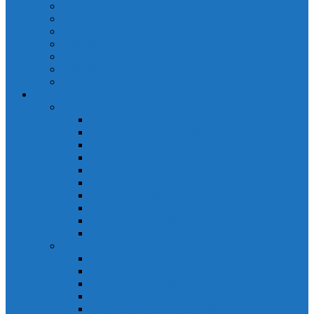
Cảm biến quang Keyence
Cảm biến sợi quang Keyence
Cảm biến tiệm cận Keyence
Cảm biến áp suất Keyence
Counter keyence
Cảm biến dòng chảy Keyence
Inductive Displacement Keyence
Đồng hồ Selec
Đồng hồ đo điện dạng LED
Đồng hồ đo Volt MV15
Đồng hồ đo Volt MV205 (72×72)
Đồng hồ đo Volt MV305 (96×96)
Đồng hồ đo Tần SốMF16 (48×96)
Đồng hồ đo Ampere MA202 (72×72)
Đồng hồ đo Ampere MA12
Đồng hồ đo Tần Số MA316
Đồng hồ CosPhi MP314
Đồng hồ CosPhi MP14
Đồng hồ đo Volt MF216
Đồng hồ đo điện hiển thị LCD
Đồng hồ đo Volt 3 pha MV2307
Đồng hồ đo Volt MV207
Đồng hồ đo Volt MV507
Đồng hồ đo Ampere MA201
Đồng hồ đo Ampere MA501