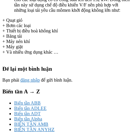
tần này sử dụng chế độ điều khiển V/F nên phù hợp với
những loại tải yêu cầu mômen khởi động không lớn như:
+ Quạt gió
+ Bơm các loại
+ Thiết bị điều hoà không khí
+ Băng tải
+ Máy nén khí
+ Máy giặt
+ Và nhiều ứng dụng khác …
Để lại một bình luận
Bạn phải
đăng nhập
để gửi bình luận.
Biến tần A → Z
Biến tần ABB
Biến tần ADLEE
Biến tần ADT
Biến tần Alpha
BIẾN TẦN AMB
BIẾN TẦN ANYHZ