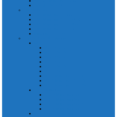
Biến tần Mitsubishi D700
Biến tần FR-F700
HMI Mitsubishi
HMI Mitsubishi E1000
HMI Mitsubishi GOT-A900
HMI Mitsubishi GOT-F900
HMI Mitsubishi GOT1000
Mitsubishi IPC1000
Thiết bị đóng cắt mitsubishi
MCCB
MCCB NF-C
MCCB NF-S
MCCB NF-C
MCCB NF-H
MCCB NF-S
MCCB NF-U
MCB Mitsubishi BH-D10
MCB Mitsubishi BH-D6
MCB Mitsubishi BH-DN
ELCB Mitsubishi
ELCB Mitsubishi NV-C
ELCB Mitsubishi NV-H
ELCB Mitsubishi NV-S
ELCB Mitsubishi NV-U
Khởi động từ Mitsubishi