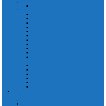
PLC Mitsubishi Micro
PLC Mitsubishi Anpha2
PLC Mitsubishi A
CPU A
Battery Memory A
CC-Link module A
Connector A
Input - Output unit A
Input Unit A
Main Base A
Module Analog A
Module Position A
Output Unit A
Temperature module A
Servo Mitsubishi
Servo Amplifier MR-J2S
Servo Motor MR-J2S
Servo Amplifier MR-J3
Servo Amplifier MR-J2S
Servo Motor MR-J2S
Servo Amplifier MR-J3
Keyence
Cảm biến vùng Keyence
Cảm biến Laser Keyence
Cảm biến màu Keyence