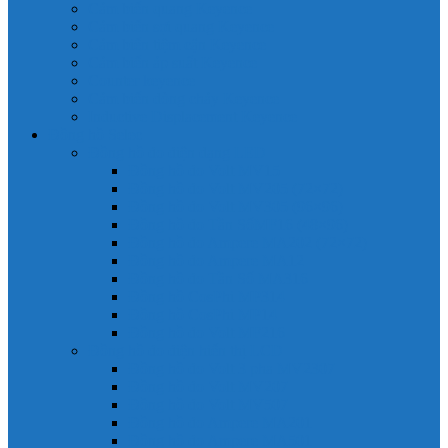
Cảm biến quang Keyence
Cảm biến sợi quang Keyence
Cảm biến tiệm cận Keyence
Cảm biến áp suất Keyence
Counter keyence
Cảm biến dòng chảy Keyence
Inductive Displacement Keyence
Đồng hồ Selec
Đồng hồ đo điện dạng LED
Đồng hồ đo Volt MV15
Đồng hồ đo Volt MV205 (72×72)
Đồng hồ đo Volt MV305 (96×96)
Đồng hồ đo Tần SốMF16 (48×96)
Đồng hồ đo Ampere MA202 (72×72)
Đồng hồ đo Ampere MA12
Đồng hồ đo Tần Số MA316
Đồng hồ CosPhi MP314
Đồng hồ CosPhi MP14
Đồng hồ đo Volt MF216
Đồng hồ đo điện hiển thị LCD
Đồng hồ đo Volt 3 pha MV2307
Đồng hồ đo Volt MV207
Đồng hồ đo Volt MV507
Đồng hồ đo Ampere MA201
Đồng hồ đo Ampere MA501