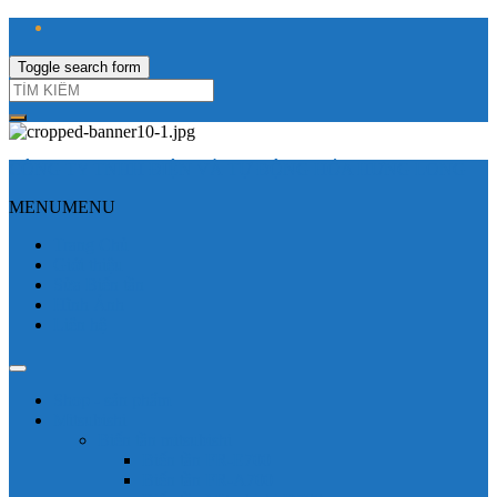
Toggle search form
CÔNG TY TNHH ĐIỆN VÀ TỰ ĐỘNG HÓA HƯNG LONG
MENU
MENU
Trang Chủ
Giới thiệu
Sửa Biến tần
Hình Ảnh
Liên hệ
Shop - sản phẩm
Mitsubishi
Biến tần mitsubishi
Biến tần FR-E700
Biến tần FR-A700