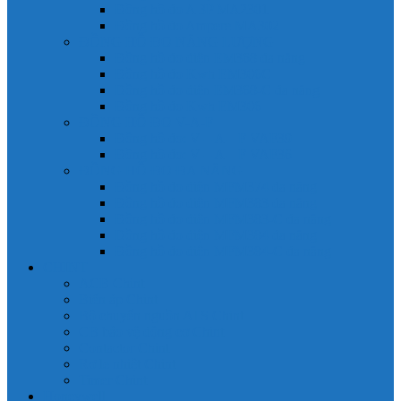
Đồng hồ đo A 3P MA2301
Đồng hồ đo Ampere MA302
ĐỒNG HỒ ĐO NĂNG LƯỢNG
Đồng hồ đo điện EM368 đa năng
Đồng hồ đo Kwh EM306C
Đồng hồ đo điện EM368-C đa năng
Đồng hồ đo Kwh EM306
ĐỒNG HỒ ĐO V-A-F
Đồng hồ đo: V – A – F VAF39
Đồng hồ đo: V – A – F VAF36
ĐỒNG HỒ ĐO ĐA NĂNG
Đồng hồ đo điện MFM374 đa năng
Đồng hồ đo điện MFM383 đa năng
Đồng hồ đo điện MFM383-C đa năng
Đồng hồ đo điện MFM384 đa năng
Đồng hồ đo điện MFM384-C đa năng
CHINT
ACB Chint
Biến áp Chint
Bộ chuyển nguồn ATS Chint
CB bảo vệ động cơ Chint
Contactor Chint
Rơ le nhiệt Chint
Timer Chint
Honeywell