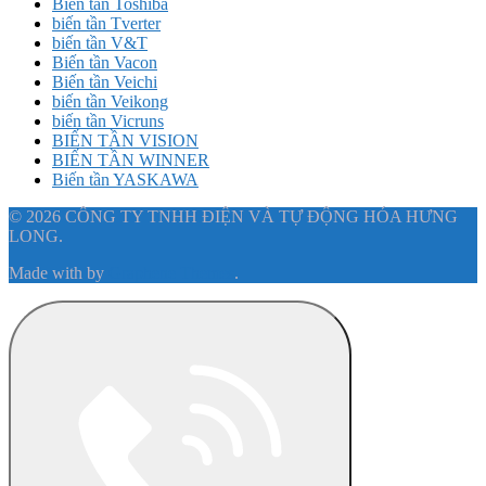
Biến tần Toshiba
biến tần Tverter
biến tần V&T
Biến tần Vacon
Biến tần Veichi
biến tần Veikong
biến tần Vicruns
BIẾN TẦN VISION
BIẾN TẦN WINNER
Biến tần YASKAWA
© 2026 CÔNG TY TNHH ĐIỆN VÀ TỰ ĐỘNG HÓA HƯNG
LONG.
Made with
by
Graphene Themes
.