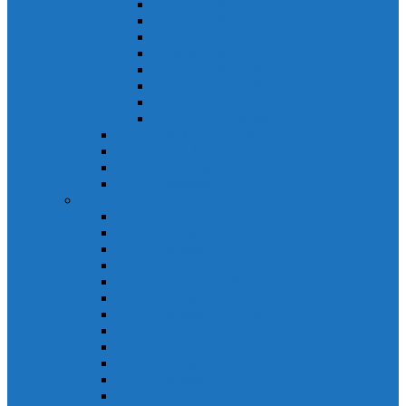
Khởi động từ S-N
Khởi động từ SD-N
Khởi động từ SL-2xN
Khởi động từ US-N
Khởi động từ VMC
Relay nhiệt Mitsubishi
Relay nhiệt Mitsubishi ET-N
Relay nhiệt Mitsubishi TH-N
ACB Mitsubishi AE-SW
RCBO Mitsubishi BV-DN
RCCB Mitsubishi BV-D
VCB Mitsubishi VPR
PLC Mitsubishi FX Series
PLC Mitsubishi FX1S
PLC Mitsubishi FX1N
PLC Mitsubishi FX2N
PLC Mitsubishi FX2NC
PLC Mitsubishi FX3G
PLC Mitsubishi FX3U
PLC Mitsubishi FX Special
PLC Mitsubishi FX Accessories
PLC Mitsubishi FX Extension
PLC Mitsubishi FX Communication
PLC Mitsubishi FX3UC
PLC Mitsubishi Modular