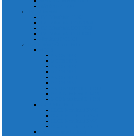
Biến tần Mitsubishi D700
Biến tần FR-F700
HMI Mitsubishi
HMI Mitsubishi E1000
HMI Mitsubishi GOT-A900
HMI Mitsubishi GOT-F900
HMI Mitsubishi GOT1000
Mitsubishi IPC1000
Thiết bị đóng cắt mitsubishi
MCCB
MCCB NF-C
MCCB NF-S
MCCB NF-C
MCCB NF-H
MCCB NF-S
MCCB NF-U
MCB Mitsubishi BH-D10
MCB Mitsubishi BH-D6
MCB Mitsubishi BH-DN
ELCB Mitsubishi
ELCB Mitsubishi NV-C
ELCB Mitsubishi NV-H
ELCB Mitsubishi NV-S
ELCB Mitsubishi NV-U
Khởi động từ Mitsubishi