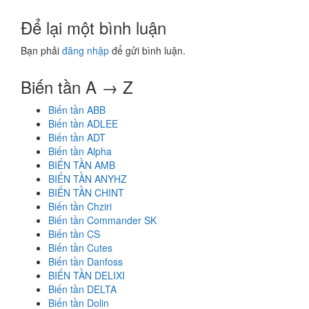
Để lại một bình luận
Bạn phải
đăng nhập
để gửi bình luận.
Biến tần A → Z
Biến tần ABB
Biến tần ADLEE
Biến tần ADT
Biến tần Alpha
BIẾN TẦN AMB
BIẾN TẦN ANYHZ
BIẾN TẦN CHINT
Biến tần Chziri
Biến tần Commander SK
Biến tần CS
Biến tần Cutes
Biến tần Danfoss
BIẾN TẦN DELIXI
Biến tần DELTA
Biến tần Dolin