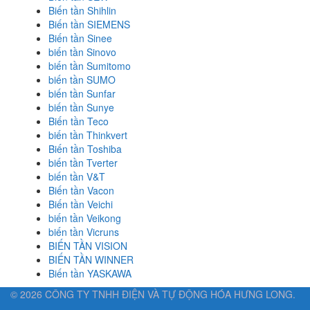
Biến tần Shihlin
Biến tần SIEMENS
Biến tần Sinee
biến tần Sinovo
biến tần Sumitomo
biến tần SUMO
biến tần Sunfar
biến tần Sunye
Biến tần Teco
biến tần Thinkvert
Biến tần Toshiba
biến tần Tverter
biến tần V&T
Biến tần Vacon
Biến tần Veichi
biến tần Veikong
biến tần Vicruns
BIẾN TẦN VISION
BIẾN TẦN WINNER
Biến tần YASKAWA
© 2026 CÔNG TY TNHH ĐIỆN VÀ TỰ ĐỘNG HÓA HƯNG LONG.