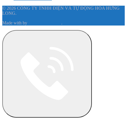
© 2026 CÔNG TY TNHH ĐIỆN VÀ TỰ ĐỘNG HÓA HƯNG
LONG.
Made with
by
Graphene Themes
.