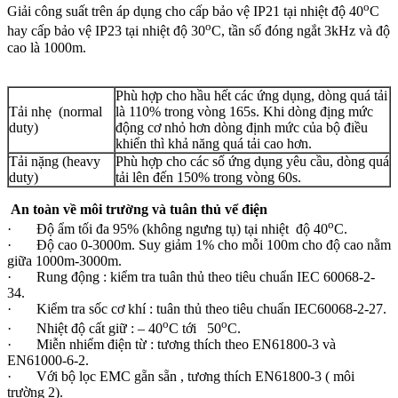
o
Giải công suất trên áp dụng cho cấp bảo vệ IP21 tại nhiệt độ 40
C
o
hay cấp bảo vệ IP23 tại nhiệt độ 30
C, tần số đóng ngắt 3kHz và độ
cao là 1000m.
Phù hợp cho hầu hết các ứng dụng, dòng quá tải
Tải nhẹ (normal
là 110% trong vòng 165s. Khi dòng địng mức
duty)
động cơ nhỏ hơn dòng định mức của bộ điều
khiển thì khả năng quá tải cao hơn.
Tải nặng (heavy
Phù hợp cho các số ứng dụng yêu cầu, dòng quá
duty)
tải lên đến 150% trong vòng 60s.
An toàn về môi trường và tuân thủ vể điện
o
· Độ ẩm tối đa 95% (không ngưng tụ) tại nhiệt độ 40
C.
· Độ cao 0-3000m. Suy giảm 1% cho mỗi 100m cho độ cao nằm
giữa 1000m-3000m.
· Rung động : kiểm tra tuân thủ theo tiêu chuẩn IEC 60068-2-
34.
· Kiểm tra sốc cơ khí : tuân thủ theo tiêu chuẩn IEC60068-2-27.
o
o
· Nhiệt độ cất giữ : – 40
C tới 50
C.
· Miễn nhiểm điện từ : tương thích theo EN61800-3 và
EN61000-6-2.
· Với bộ lọc EMC gẵn sẵn , tương thích EN61800-3 ( môi
trường 2).