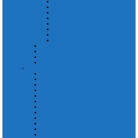
Khởi động từ S-N
Khởi động từ SD-N
Khởi động từ SL-2xN
Khởi động từ US-N
Khởi động từ VMC
Relay nhiệt Mitsubishi
Relay nhiệt Mitsubishi ET-N
Relay nhiệt Mitsubishi TH-N
ACB Mitsubishi AE-SW
RCBO Mitsubishi BV-DN
RCCB Mitsubishi BV-D
VCB Mitsubishi VPR
PLC Mitsubishi FX Series
PLC Mitsubishi FX1S
PLC Mitsubishi FX1N
PLC Mitsubishi FX2N
PLC Mitsubishi FX2NC
PLC Mitsubishi FX3G
PLC Mitsubishi FX3U
PLC Mitsubishi FX Special
PLC Mitsubishi FX Accessories
PLC Mitsubishi FX Extension
PLC Mitsubishi FX Communication
PLC Mitsubishi FX3UC
PLC Mitsubishi Modular