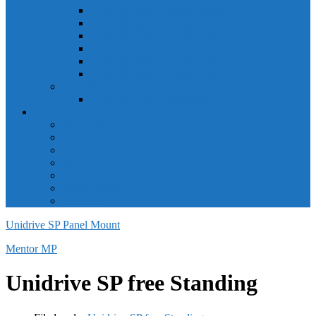
Công tắc hành trình snap 6AS
Công tắc hành trình snap AC
Công tắc hành trình snap BA
Công tắc hành trình snap BE
Công tắc hành trình snap BM
Công tắc hành trình snap BZ
Công tắc Honeywell
Công tắc xoay Honeywell
LS
ACB LS
MCB LS
MCCB LS
RCB LS
ELCB LS
Relay Nhiệt LS
Biến tần LS
Unidrive SP Panel Mount
Mentor MP
Unidrive SP free Standing