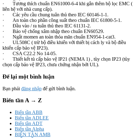
· Tương thích chuẩn EN61000-6-4 khi gắn thêm bộ lọc EMC (
liên hệ với nhà cung cấp).
· Các yêu cầu chung tuân thủ theo IEC 60146-1-1.
· An toàn cho phần công suất theo chuẩn IEC 61800-5-1.
· Đầu vào / ra tuân thủ theo IEC 61131-2.
· Bảo vệ chống xâm nhập theo chuẩn EN60529.
· Ngắt momen an toàn thỏa mãn chuẩn EN954-1-cat3.
· UL508C ( trừ bộ điều khiển với thiết bị cách ly và bộ điều
khiển cấp bảo vệ IP23).
· CSA C22.2 No 14-05.
· Thiết kết tủ cấp bảo vệ IP21 (NEMA 1) , tùy chọn IP23 (tùy
chọn cấp bảo vệ IP23, chưa chứng nhận bởi UL).
Để lại một bình luận
Bạn phải
đăng nhập
để gửi bình luận.
Biến tần A → Z
Biến tần ABB
Biến tần ADLEE
Biến tần ADT
Biến tần Alpha
BIẾN TẦN AMB