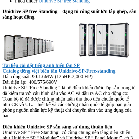
Filed under
Unidrive SP free Standing
Unidrive SP free Standing – dạng tủ công suất lớn lắp ghép, sẵn
sàng hoạt động
Tài liệu cài đặt tiếng anh biến tần SP
Catalog tiếng việt biến tần Unidrive-SP-Free-standing
Dải công suât: 90-1.6MW (125HP-2,000 HP)
Dải điện áp: 400/575/690V
Unidrive SP “Free Standing “ là bộ điều khiển được lắp sẵn trong tủ
đã kiểm tra với cấu hình đầu vào AC và đầu ra AC cho động cơ.
Toàn bộ tủ đã được chứng nhận tuân thủ theo tiêu chuẩn quốc tế
như CE và UL. Thiết kế và các chứng nhận quốc tế giúp bạn giải
phóng nguồn nhân lực kỹ thuật chỉ chuyên tâm vào ứng dụng của
bạn.
Điều khiển Unidrive SP sẵn sàng sử dụng thuận tiện
Unidrive SP “ Free Standing” có cùng chung nền tảng điều khiển
như Unidrive SP “ Modular” và Unidrive SP “ Panel Mount”, có 3