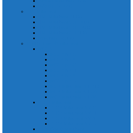
Biến tần Mitsubishi D700
Biến tần FR-F700
HMI Mitsubishi
HMI Mitsubishi E1000
HMI Mitsubishi GOT-A900
HMI Mitsubishi GOT-F900
HMI Mitsubishi GOT1000
Mitsubishi IPC1000
Thiết bị đóng cắt mitsubishi
MCCB
MCCB NF-C
MCCB NF-S
MCCB NF-C
MCCB NF-H
MCCB NF-S
MCCB NF-U
MCB Mitsubishi BH-D10
MCB Mitsubishi BH-D6
MCB Mitsubishi BH-DN
ELCB Mitsubishi
ELCB Mitsubishi NV-C
ELCB Mitsubishi NV-H
ELCB Mitsubishi NV-S
ELCB Mitsubishi NV-U
Khởi động từ Mitsubishi