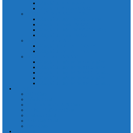
Đồng hồ đo A 3P MA2301
Đồng hồ đo Ampere MA302
ĐỒNG HỒ ĐO NĂNG LƯỢNG
Đồng hồ đo điện EM368 đa năng
Đồng hồ đo Kwh EM306C
Đồng hồ đo điện EM368-C đa năng
Đồng hồ đo Kwh EM306
ĐỒNG HỒ ĐO V-A-F
Đồng hồ đo: V – A – F VAF39
Đồng hồ đo: V – A – F VAF36
ĐỒNG HỒ ĐO ĐA NĂNG
Đồng hồ đo điện MFM374 đa năng
Đồng hồ đo điện MFM383 đa năng
Đồng hồ đo điện MFM383-C đa năng
Đồng hồ đo điện MFM384 đa năng
Đồng hồ đo điện MFM384-C đa năng
CHINT
ACB Chint
Biến áp Chint
Bộ chuyển nguồn ATS Chint
CB bảo vệ động cơ Chint
Contactor Chint
Rơ le nhiệt Chint
Timer Chint
Honeywell