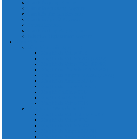
Cảm biến quang Keyence
Cảm biến sợi quang Keyence
Cảm biến tiệm cận Keyence
Cảm biến áp suất Keyence
Counter keyence
Cảm biến dòng chảy Keyence
Inductive Displacement Keyence
Đồng hồ Selec
Đồng hồ đo điện dạng LED
Đồng hồ đo Volt MV15
Đồng hồ đo Volt MV205 (72×72)
Đồng hồ đo Volt MV305 (96×96)
Đồng hồ đo Tần SốMF16 (48×96)
Đồng hồ đo Ampere MA202 (72×72)
Đồng hồ đo Ampere MA12
Đồng hồ đo Tần Số MA316
Đồng hồ CosPhi MP314
Đồng hồ CosPhi MP14
Đồng hồ đo Volt MF216
Đồng hồ đo điện hiển thị LCD
Đồng hồ đo Volt 3 pha MV2307
Đồng hồ đo Volt MV207
Đồng hồ đo Volt MV507
Đồng hồ đo Ampere MA201
Đồng hồ đo Ampere MA501