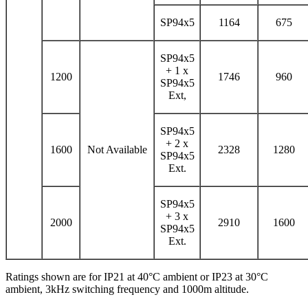
SP94x5
1164
675
SP94x5
+ 1 x
1200
1746
960
SP94x5
Ext,
SP94x5
+ 2 x
1600
Not Available
2328
1280
SP94x5
Ext.
SP94x5
+ 3 x
2000
2910
1600
SP94x5
Ext.
Ratings shown are for IP21 at 40°C ambient or IP23 at 30°C
ambient, 3kHz switching frequency and 1000m altitude.