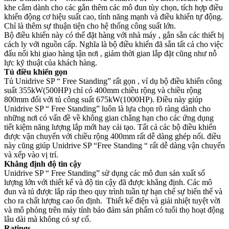
khe cắm dành cho các gắn thêm các mô đun tùy chọn, tích hợp điều
khiển động cơ hiệu suất cao, tính năng mạnh và điều khiển tự động.
Chỉ là thêm sự thuận tiện cho hệ thống công suất lớn.
Bộ điều khiển này có thể đặt hàng với nhà máy , gắn sẵn các thiết bị
cách ly với nguồn cấp. Nghĩa là bộ điều khiển đã sẵn tất cả cho việc
đấu nối khi giao hàng tận nơi , giảm thời gian lắp đặt cũng như nỗ
lực kỹ thuật của khách hàng.
Tủ điều khiển gọn
Tủ Unidrive SP “ Free Standing” rất gọn , ví dụ bộ điều khiển công
suất 355kW(500HP) chỉ có 400mm chiều rộng và chiều rộng
800mm đối với tủ công suất 675kW(1000HP). Điều này giúp
Unidrive SP “ Free Standing” luôn là lựa chọn rõ ràng dành cho
những nơi có vấn đề về không gian chẳng hạn cho các ứng dụng
tiết kiệm năng lượng lắp mới hay cải tạo. Tất cả các bộ điều khiển
được vận chuyển với chiều rộng 400mm rất dễ dàng ghép nối. điều
này cũng giúp Unidrive SP “Free Standing “ rất dễ dàng vận chuyển
và xếp vào vị trí.
Khẳng định độ tin cậy
Unidrive SP “ Free Standing” sử dụng các mô đun sản xuất số
lượng lớn với thiết kế và độ tin cậy đã được khẳng định. Các mô
đun và tủ được lắp ráp theo quy trình tuần tự hạn chế sự biến thể và
cho ra chất lượng cao ổn định. Thiết kế điện và giải nhiệt tuyệt vời
và mô phỏng trên máy tính bảo đảm sản phẩm có tuổi thọ hoạt động
lâu dài mà không có sự cố.
Ratings