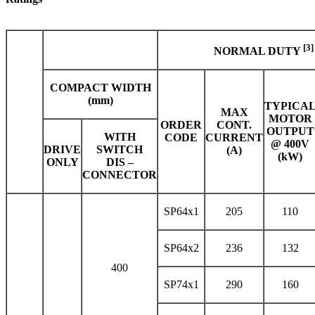
[3]
NORMAL DUTY
COMPACT WIDTH
(mm)
TYPICA
MAX
MOTOR
ORDER
CONT.
OUTPUT
WITH
CODE
CURRENT
@ 400V
DRIVE
SWITCH
(A)
(kW)
ONLY
DIS –
CONNECTOR
SP64x1
205
110
SP64x2
236
132
400
SP74x1
290
160