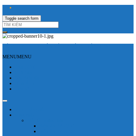
Toggle search form
CÔNG TY TNHH ĐIỆN VÀ TỰ ĐỘNG HÓA HƯNG LONG
MENU
MENU
Trang Chủ
Giới thiệu
Sửa Biến tần
Hình Ảnh
Liên hệ
Shop - sản phẩm
Mitsubishi
Biến tần mitsubishi
Biến tần FR-E700
Biến tần FR-A700