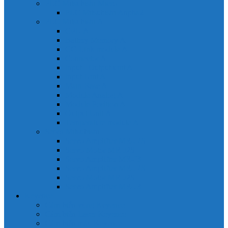
PLC Mitsubishi Micro
PLC Mitsubishi Anpha2
PLC Mitsubishi A
CPU A
Battery Memory A
CC-Link module A
Connector A
Input - Output unit A
Input Unit A
Main Base A
Module Analog A
Module Position A
Output Unit A
Temperature module A
Servo Mitsubishi
Servo Amplifier MR-J2S
Servo Motor MR-J2S
Servo Amplifier MR-J3
Servo Amplifier MR-J2S
Servo Motor MR-J2S
Servo Amplifier MR-J3
Keyence
Cảm biến vùng Keyence
Cảm biến Laser Keyence
Cảm biến màu Keyence