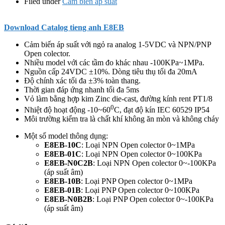
Filed under
Cảm biến áp suất
Download
Catalog tieng anh E8EB
Cảm biến áp suất với ngỏ ra analog 1-5VDC và NPN/PNP
Open colector.
Nhiều model với các tầm đo khác nhau -100KPa~1MPa.
Nguồn cấp 24VDC ±10%. Dòng tiêu thụ tối đa 20mA
Độ chính xác tối đa ±3% toàn thang.
Thời gian đáp ứng nhanh tối đa 5ms
Vỏ làm bằng hợp kim Zinc die-cast, đường kính rent PT1/8
0
Nhiệt độ hoạt động -10~60
C, đạt độ kín IEC 60529 IP54
Môi trường kiểm tra là chất khí không ăn mòn và không cháy
Một số model thông dụng:
E8EB-10C
: Loại NPN Open colector 0~1MPa
E8EB-01C
: Loại NPN Open colector 0~100KPa
E8EB-N0C2B
: Loại NPN Open colector 0~-100KPa
(áp suất âm)
E8EB-10B
: Loại PNP Open colector 0~1MPa
E8EB-01B
: Loại PNP Open colector 0~100KPa
E8EB-N0B2B
: Loại PNP Open colector 0~-100KPa
(áp suất âm)