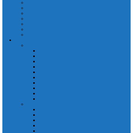
Cảm biến quang Keyence
Cảm biến sợi quang Keyence
Cảm biến tiệm cận Keyence
Cảm biến áp suất Keyence
Counter keyence
Cảm biến dòng chảy Keyence
Inductive Displacement Keyence
Đồng hồ Selec
Đồng hồ đo điện dạng LED
Đồng hồ đo Volt MV15
Đồng hồ đo Volt MV205 (72×72)
Đồng hồ đo Volt MV305 (96×96)
Đồng hồ đo Tần SốMF16 (48×96)
Đồng hồ đo Ampere MA202 (72×72)
Đồng hồ đo Ampere MA12
Đồng hồ đo Tần Số MA316
Đồng hồ CosPhi MP314
Đồng hồ CosPhi MP14
Đồng hồ đo Volt MF216
Đồng hồ đo điện hiển thị LCD
Đồng hồ đo Volt 3 pha MV2307
Đồng hồ đo Volt MV207
Đồng hồ đo Volt MV507
Đồng hồ đo Ampere MA201
Đồng hồ đo Ampere MA501