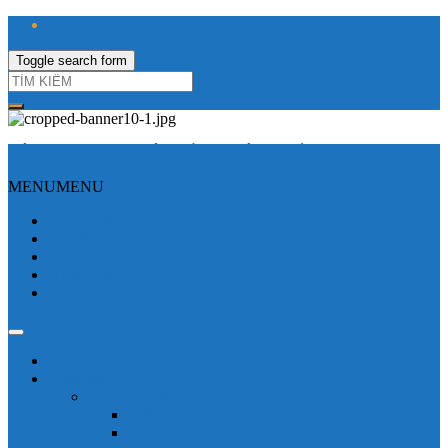
Toggle search form
CÔNG TY TNHH ĐIỆN VÀ TỰ ĐỘNG HÓA HƯNG LONG
MENU
MENU
Trang Chủ
Giới thiệu
Sửa Biến tần
Hình Ảnh
Liên hệ
Shop - sản phẩm
Mitsubishi
Biến tần mitsubishi
Biến tần FR-E700
Biến tần FR-A700