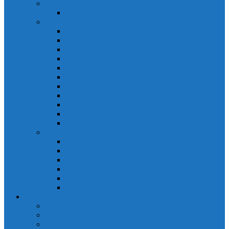
PLC Mitsubishi Micro
PLC Mitsubishi Anpha2
PLC Mitsubishi A
CPU A
Battery Memory A
CC-Link module A
Connector A
Input - Output unit A
Input Unit A
Main Base A
Module Analog A
Module Position A
Output Unit A
Temperature module A
Servo Mitsubishi
Servo Amplifier MR-J2S
Servo Motor MR-J2S
Servo Amplifier MR-J3
Servo Amplifier MR-J2S
Servo Motor MR-J2S
Servo Amplifier MR-J3
Keyence
Cảm biến vùng Keyence
Cảm biến Laser Keyence
Cảm biến màu Keyence