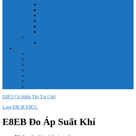
Công tắc hành trình snap 6AS
Công tắc hành trình snap AC
Công tắc hành trình snap BA
Công tắc hành trình snap BE
Công tắc hành trình snap BM
Công tắc hành trình snap BZ
Công tắc Honeywell
Công tắc xoay Honeywell
LS
ACB LS
MCB LS
MCCB LS
RCB LS
ELCB LS
Relay Nhiệt LS
Biến tần LS
E8F2 Có Hiển Thị Tại Chổ
Loại E8CB E8CC
E8EB Đo Áp Suất Khí