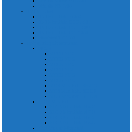
Biến tần Mitsubishi D700
Biến tần FR-F700
HMI Mitsubishi
HMI Mitsubishi E1000
HMI Mitsubishi GOT-A900
HMI Mitsubishi GOT-F900
HMI Mitsubishi GOT1000
Mitsubishi IPC1000
Thiết bị đóng cắt mitsubishi
MCCB
MCCB NF-C
MCCB NF-S
MCCB NF-C
MCCB NF-H
MCCB NF-S
MCCB NF-U
MCB Mitsubishi BH-D10
MCB Mitsubishi BH-D6
MCB Mitsubishi BH-DN
ELCB Mitsubishi
ELCB Mitsubishi NV-C
ELCB Mitsubishi NV-H
ELCB Mitsubishi NV-S
ELCB Mitsubishi NV-U
Khởi động từ Mitsubishi