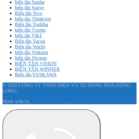
biến tần Sunfar
biến tần Sunye
Biến tần Teco
biến tần Thinkvert
Biến tần Toshiba
biến tần Tverter
biến tần V&T
Biến tần Vacon
Biến tần Veichi
biến tần Veikong
biến tần Vicruns
BIẾN TẦN VISION
BIẾN TẦN WINNER
Biến tần YASKAWA
© 2026 CÔNG TY TNHH ĐIỆN VÀ TỰ ĐỘNG HÓA HƯNG
LONG.
Made with
by
Graphene Themes
.