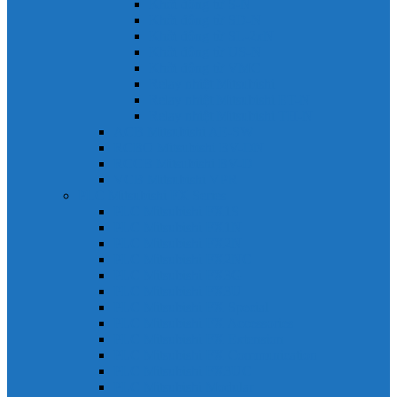
Khởi động từ S-N
Khởi động từ SD-N
Khởi động từ SL-2xN
Khởi động từ US-N
Khởi động từ VMC
Relay nhiệt Mitsubishi
Relay nhiệt Mitsubishi ET-N
Relay nhiệt Mitsubishi TH-N
ACB Mitsubishi AE-SW
RCBO Mitsubishi BV-DN
RCCB Mitsubishi BV-D
VCB Mitsubishi VPR
PLC Mitsubishi FX Series
PLC Mitsubishi FX1S
PLC Mitsubishi FX1N
PLC Mitsubishi FX2N
PLC Mitsubishi FX2NC
PLC Mitsubishi FX3G
PLC Mitsubishi FX3U
PLC Mitsubishi FX Special
PLC Mitsubishi FX Accessories
PLC Mitsubishi FX Extension
PLC Mitsubishi FX Communication
PLC Mitsubishi FX3UC
PLC Mitsubishi Modular