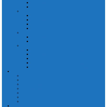
Đồng hồ đo A 3P MA2301
Đồng hồ đo Ampere MA302
ĐỒNG HỒ ĐO NĂNG LƯỢNG
Đồng hồ đo điện EM368 đa năng
Đồng hồ đo Kwh EM306C
Đồng hồ đo điện EM368-C đa năng
Đồng hồ đo Kwh EM306
ĐỒNG HỒ ĐO V-A-F
Đồng hồ đo: V – A – F VAF39
Đồng hồ đo: V – A – F VAF36
ĐỒNG HỒ ĐO ĐA NĂNG
Đồng hồ đo điện MFM374 đa năng
Đồng hồ đo điện MFM383 đa năng
Đồng hồ đo điện MFM383-C đa năng
Đồng hồ đo điện MFM384 đa năng
Đồng hồ đo điện MFM384-C đa năng
CHINT
ACB Chint
Biến áp Chint
Bộ chuyển nguồn ATS Chint
CB bảo vệ động cơ Chint
Contactor Chint
Rơ le nhiệt Chint
Timer Chint
Honeywell