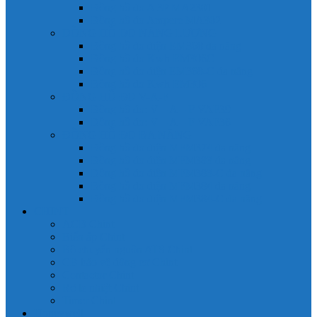
Đồng hồ đo A 3P MA2301
Đồng hồ đo Ampere MA302
ĐỒNG HỒ ĐO NĂNG LƯỢNG
Đồng hồ đo điện EM368 đa năng
Đồng hồ đo Kwh EM306C
Đồng hồ đo điện EM368-C đa năng
Đồng hồ đo Kwh EM306
ĐỒNG HỒ ĐO V-A-F
Đồng hồ đo: V – A – F VAF39
Đồng hồ đo: V – A – F VAF36
ĐỒNG HỒ ĐO ĐA NĂNG
Đồng hồ đo điện MFM374 đa năng
Đồng hồ đo điện MFM383 đa năng
Đồng hồ đo điện MFM383-C đa năng
Đồng hồ đo điện MFM384 đa năng
Đồng hồ đo điện MFM384-C đa năng
CHINT
ACB Chint
Biến áp Chint
Bộ chuyển nguồn ATS Chint
CB bảo vệ động cơ Chint
Contactor Chint
Rơ le nhiệt Chint
Timer Chint
Honeywell