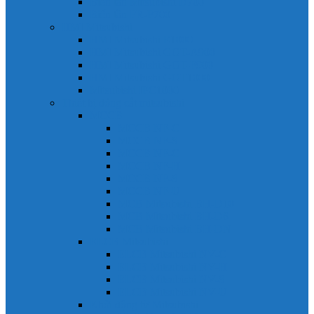
Biến tần Mitsubishi D700
Biến tần FR-F700
HMI Mitsubishi
HMI Mitsubishi E1000
HMI Mitsubishi GOT-A900
HMI Mitsubishi GOT-F900
HMI Mitsubishi GOT1000
Mitsubishi IPC1000
Thiết bị đóng cắt mitsubishi
MCCB
MCCB NF-C
MCCB NF-S
MCCB NF-C
MCCB NF-H
MCCB NF-S
MCCB NF-U
MCB Mitsubishi BH-D10
MCB Mitsubishi BH-D6
MCB Mitsubishi BH-DN
ELCB Mitsubishi
ELCB Mitsubishi NV-C
ELCB Mitsubishi NV-H
ELCB Mitsubishi NV-S
ELCB Mitsubishi NV-U
Khởi động từ Mitsubishi