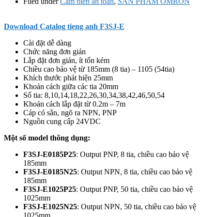
Filed under
Cảm biến an toàn
,
SẢN PHẨM OMRON
Download
Catalog tieng anh F3SJ-E
Cài đặt dễ dàng
Chức năng đơn giản
Lắp đặt đơn giản, ít tốn kém
Chiều cao bảo vệ từ 185mm (8 tia) – 1105 (54tia)
Khích thước phát hiện 25mm
Khoản cách giữa các tia 20mm
Số tia: 8,10,14,18,22,26,30,34,38,42,46,50,54
Khoản cách lắp đặt từ 0.2m – 7m
Cáp có sẳn, ngõ ra NPN, PNP
Nguồn cung cấp 24VDC
Một số model thông dụng:
F3SJ-E0185P25
: Output PNP, 8 tia, chiều cao bảo vệ
185mm
F3SJ-E0185N25
: Output NPN, 8 tia, chiều cao bảo vệ
185mm
F3SJ-E1025P25
: Output PNP, 50 tia, chiều cao bảo vệ
1025mm
F3SJ-E1025N25
: Output NPN, 50 tia, chiều cao bảo vệ
1025mm