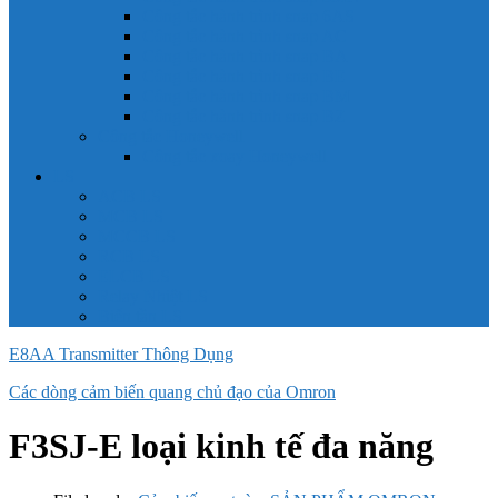
Công tắc hành trình snap 6AS
Công tắc hành trình snap AC
Công tắc hành trình snap BA
Công tắc hành trình snap BE
Công tắc hành trình snap BM
Công tắc hành trình snap BZ
Công tắc Honeywell
Công tắc xoay Honeywell
LS
ACB LS
MCB LS
MCCB LS
RCB LS
ELCB LS
Relay Nhiệt LS
Biến tần LS
E8AA Transmitter Thông Dụng
Các dòng cảm biến quang chủ đạo của Omron
F3SJ-E loại kinh tế đa năng