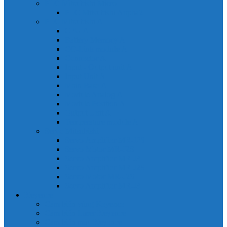
PLC Mitsubishi Micro
PLC Mitsubishi Anpha2
PLC Mitsubishi A
CPU A
Battery Memory A
CC-Link module A
Connector A
Input - Output unit A
Input Unit A
Main Base A
Module Analog A
Module Position A
Output Unit A
Temperature module A
Servo Mitsubishi
Servo Amplifier MR-J2S
Servo Motor MR-J2S
Servo Amplifier MR-J3
Servo Amplifier MR-J2S
Servo Motor MR-J2S
Servo Amplifier MR-J3
Keyence
Cảm biến vùng Keyence
Cảm biến Laser Keyence
Cảm biến màu Keyence