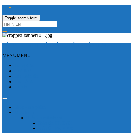
Toggle search form
CÔNG TY TNHH ĐIỆN VÀ TỰ ĐỘNG HÓA HƯNG LONG
MENU
MENU
Trang Chủ
Giới thiệu
Sửa Biến tần
Hình Ảnh
Liên hệ
Shop - sản phẩm
Mitsubishi
Biến tần mitsubishi
Biến tần FR-E700
Biến tần FR-A700