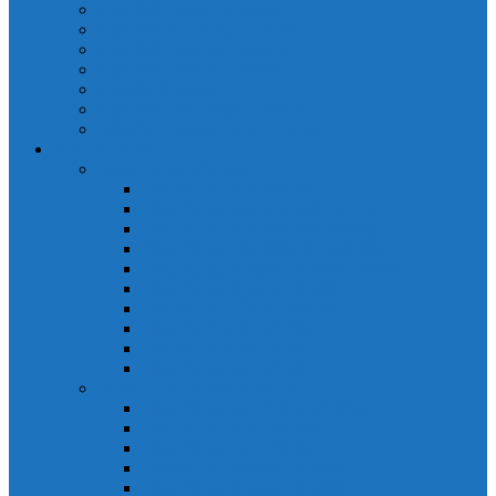
Cảm biến quang Keyence
Cảm biến sợi quang Keyence
Cảm biến tiệm cận Keyence
Cảm biến áp suất Keyence
Counter keyence
Cảm biến dòng chảy Keyence
Inductive Displacement Keyence
Đồng hồ Selec
Đồng hồ đo điện dạng LED
Đồng hồ đo Volt MV15
Đồng hồ đo Volt MV205 (72×72)
Đồng hồ đo Volt MV305 (96×96)
Đồng hồ đo Tần SốMF16 (48×96)
Đồng hồ đo Ampere MA202 (72×72)
Đồng hồ đo Ampere MA12
Đồng hồ đo Tần Số MA316
Đồng hồ CosPhi MP314
Đồng hồ CosPhi MP14
Đồng hồ đo Volt MF216
Đồng hồ đo điện hiển thị LCD
Đồng hồ đo Volt 3 pha MV2307
Đồng hồ đo Volt MV207
Đồng hồ đo Volt MV507
Đồng hồ đo Ampere MA201
Đồng hồ đo Ampere MA501