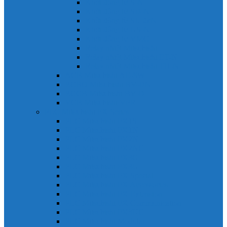
Khởi động từ S-N
Khởi động từ SD-N
Khởi động từ SL-2xN
Khởi động từ US-N
Khởi động từ VMC
Relay nhiệt Mitsubishi
Relay nhiệt Mitsubishi ET-N
Relay nhiệt Mitsubishi TH-N
ACB Mitsubishi AE-SW
RCBO Mitsubishi BV-DN
RCCB Mitsubishi BV-D
VCB Mitsubishi VPR
PLC Mitsubishi FX Series
PLC Mitsubishi FX1S
PLC Mitsubishi FX1N
PLC Mitsubishi FX2N
PLC Mitsubishi FX2NC
PLC Mitsubishi FX3G
PLC Mitsubishi FX3U
PLC Mitsubishi FX Special
PLC Mitsubishi FX Accessories
PLC Mitsubishi FX Extension
PLC Mitsubishi FX Communication
PLC Mitsubishi FX3UC
PLC Mitsubishi Modular