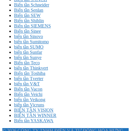
Biến tần Schneider
Biến tần Senlan
Biến tần SEW
Biến tần Shihlin
Biến tần SIEMENS
Biến tần Sinee
biến tần Sinovo
biến tần Sumitomo
biến tần SUMO
biến tần Sunfar
biến tần Sunye
Biến tần Teco
biến tần Thinkvert
Biến tần Toshiba
biến tần Tverter
biến tần V&T
Biến tần Vacon
Biến tần Veichi
biến tần Veikong
biến tần Vicruns
BIẾN TẦN VISION
BIẾN TẦN WINNER
Biến tần YASKAWA
© 2026 CÔNG TY TNHH ĐIỆN VÀ TỰ ĐỘNG HÓA HƯNG