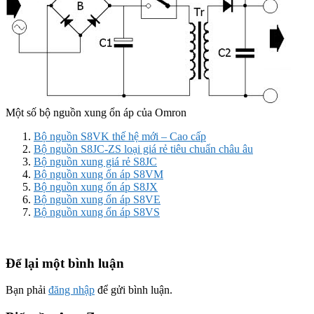
Một số bộ nguồn xung ổn áp của Omron
Bộ nguồn S8VK thế hệ mới – Cao cấp
Bộ nguồn S8JC-ZS loại giá rẻ tiêu chuẩn châu âu
Bộ nguồn xung giá rẻ S8JC
Bộ nguồn xung ổn áp S8VM
Bộ nguồn xung ổn áp S8JX
Bộ nguồn xung ổn áp S8VE
Bộ nguồn xung ổn áp S8VS
Để lại một bình luận
Bạn phải
đăng nhập
để gửi bình luận.