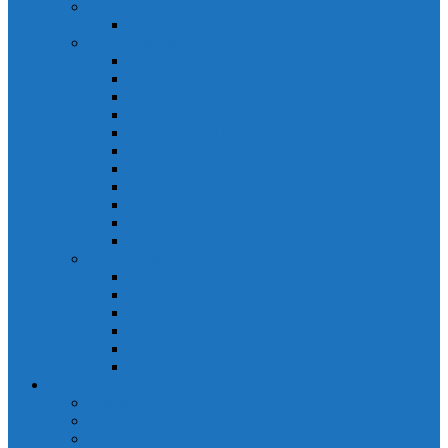
PLC Mitsubishi Micro
PLC Mitsubishi Anpha2
PLC Mitsubishi A
CPU A
Battery Memory A
CC-Link module A
Connector A
Input - Output unit A
Input Unit A
Main Base A
Module Analog A
Module Position A
Output Unit A
Temperature module A
Servo Mitsubishi
Servo Amplifier MR-J2S
Servo Motor MR-J2S
Servo Amplifier MR-J3
Servo Amplifier MR-J2S
Servo Motor MR-J2S
Servo Amplifier MR-J3
Keyence
Cảm biến vùng Keyence
Cảm biến Laser Keyence
Cảm biến màu Keyence