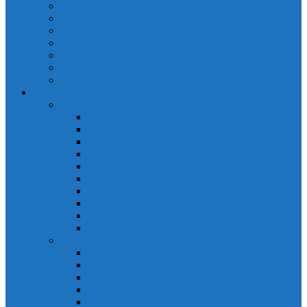
Cảm biến quang Keyence
Cảm biến sợi quang Keyence
Cảm biến tiệm cận Keyence
Cảm biến áp suất Keyence
Counter keyence
Cảm biến dòng chảy Keyence
Inductive Displacement Keyence
Đồng hồ Selec
Đồng hồ đo điện dạng LED
Đồng hồ đo Volt MV15
Đồng hồ đo Volt MV205 (72×72)
Đồng hồ đo Volt MV305 (96×96)
Đồng hồ đo Tần SốMF16 (48×96)
Đồng hồ đo Ampere MA202 (72×72)
Đồng hồ đo Ampere MA12
Đồng hồ đo Tần Số MA316
Đồng hồ CosPhi MP314
Đồng hồ CosPhi MP14
Đồng hồ đo Volt MF216
Đồng hồ đo điện hiển thị LCD
Đồng hồ đo Volt 3 pha MV2307
Đồng hồ đo Volt MV207
Đồng hồ đo Volt MV507
Đồng hồ đo Ampere MA201
Đồng hồ đo Ampere MA501