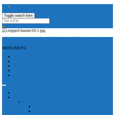
Toggle search form
CÔNG TY TNHH ĐIỆN VÀ TỰ ĐỘNG HÓA HƯNG LONG
MENU
MENU
Trang Chủ
Giới thiệu
Sửa Biến tần
Hình Ảnh
Liên hệ
Shop - sản phẩm
Mitsubishi
Biến tần mitsubishi
Biến tần FR-E700
Biến tần FR-A700