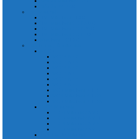
Biến tần Mitsubishi D700
Biến tần FR-F700
HMI Mitsubishi
HMI Mitsubishi E1000
HMI Mitsubishi GOT-A900
HMI Mitsubishi GOT-F900
HMI Mitsubishi GOT1000
Mitsubishi IPC1000
Thiết bị đóng cắt mitsubishi
MCCB
MCCB NF-C
MCCB NF-S
MCCB NF-C
MCCB NF-H
MCCB NF-S
MCCB NF-U
MCB Mitsubishi BH-D10
MCB Mitsubishi BH-D6
MCB Mitsubishi BH-DN
ELCB Mitsubishi
ELCB Mitsubishi NV-C
ELCB Mitsubishi NV-H
ELCB Mitsubishi NV-S
ELCB Mitsubishi NV-U
Khởi động từ Mitsubishi