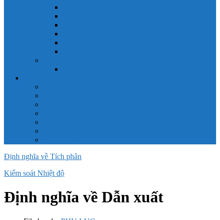
Công tắc hành trình snap 6AS
Công tắc hành trình snap AC
Công tắc hành trình snap BA
Công tắc hành trình snap BE
Công tắc hành trình snap BM
Công tắc hành trình snap BZ
Công tắc Honeywell
Công tắc xoay Honeywell
LS
ACB LS
MCB LS
MCCB LS
RCB LS
ELCB LS
Relay Nhiệt LS
Biến tần LS
Định nghĩa về Tích phân
Kiểm soát Nhiệt độ
Định nghĩa về Dẫn xuất