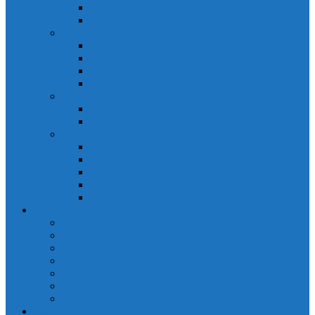
Đồng hồ đo A 3P MA2301
Đồng hồ đo Ampere MA302
ĐỒNG HỒ ĐO NĂNG LƯỢNG
Đồng hồ đo điện EM368 đa năng
Đồng hồ đo Kwh EM306C
Đồng hồ đo điện EM368-C đa năng
Đồng hồ đo Kwh EM306
ĐỒNG HỒ ĐO V-A-F
Đồng hồ đo: V – A – F VAF39
Đồng hồ đo: V – A – F VAF36
ĐỒNG HỒ ĐO ĐA NĂNG
Đồng hồ đo điện MFM374 đa năng
Đồng hồ đo điện MFM383 đa năng
Đồng hồ đo điện MFM383-C đa năng
Đồng hồ đo điện MFM384 đa năng
Đồng hồ đo điện MFM384-C đa năng
CHINT
ACB Chint
Biến áp Chint
Bộ chuyển nguồn ATS Chint
CB bảo vệ động cơ Chint
Contactor Chint
Rơ le nhiệt Chint
Timer Chint
Honeywell