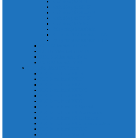
Khởi động từ S-N
Khởi động từ SD-N
Khởi động từ SL-2xN
Khởi động từ US-N
Khởi động từ VMC
Relay nhiệt Mitsubishi
Relay nhiệt Mitsubishi ET-N
Relay nhiệt Mitsubishi TH-N
ACB Mitsubishi AE-SW
RCBO Mitsubishi BV-DN
RCCB Mitsubishi BV-D
VCB Mitsubishi VPR
PLC Mitsubishi FX Series
PLC Mitsubishi FX1S
PLC Mitsubishi FX1N
PLC Mitsubishi FX2N
PLC Mitsubishi FX2NC
PLC Mitsubishi FX3G
PLC Mitsubishi FX3U
PLC Mitsubishi FX Special
PLC Mitsubishi FX Accessories
PLC Mitsubishi FX Extension
PLC Mitsubishi FX Communication
PLC Mitsubishi FX3UC
PLC Mitsubishi Modular