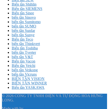
Biến tần Shihlin
Biến tần SIEMENS
Biến tần Sinee
biến tần Sinovo
biến tần Sumitomo
biến tần SUMO
biến tần Sunfar
biến tần Sunye
Biến tần Teco
biến tần Thinkvert
Biến tần Toshiba
biến tần Tverter
biến tần V&T
Biến tần Vacon
Biến tần Veichi
biến tần Veikong
biến tần Vicruns
BIẾN TẦN VISION
BIẾN TẦN WINNER
Biến tần YASKAWA
© 2026 CÔNG TY TNHH ĐIỆN VÀ TỰ ĐỘNG HÓA HƯNG
LONG.
Made with
by
Graphene Themes
.