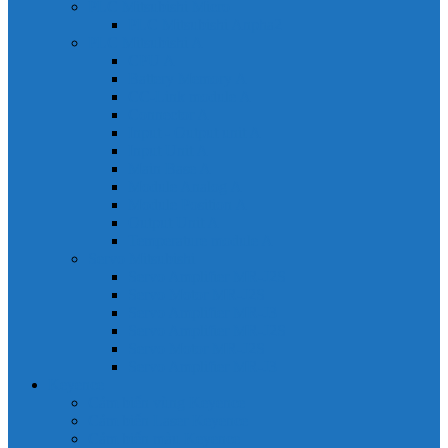
PLC Mitsubishi Micro
PLC Mitsubishi Anpha2
PLC Mitsubishi A
CPU A
Battery Memory A
CC-Link module A
Connector A
Input - Output unit A
Input Unit A
Main Base A
Module Analog A
Module Position A
Output Unit A
Temperature module A
Servo Mitsubishi
Servo Amplifier MR-J2S
Servo Motor MR-J2S
Servo Amplifier MR-J3
Servo Amplifier MR-J2S
Servo Motor MR-J2S
Servo Amplifier MR-J3
Keyence
Cảm biến vùng Keyence
Cảm biến Laser Keyence
Cảm biến màu Keyence