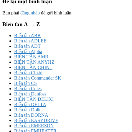
Để lại một bình luận
Bạn phải
đăng nhập
để gửi bình luận.
Biến tần A → Z
Biến tần ABB
Biến tần ADLEE
Biến tần ADT
Biến tần Alpha
BIẾN TẦN AMB
BIẾN TẦN ANYHZ
BIẾN TẦN CHINT
Biến tần Chziri
Biến tần Commander SK
Biến tần CS
Biến tần Cutes
Biến tần Danfoss
BIẾN TẦN DELIXI
Biến tần DELTA
Biến tần Dolin
Biến tần DORNA
Biến tần EASYDRIVE
Biến tần EMERSON
Biến tần EMHEATER