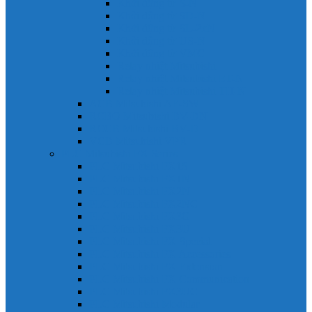
Khởi động từ S-N
Khởi động từ SD-N
Khởi động từ SL-2xN
Khởi động từ US-N
Khởi động từ VMC
Relay nhiệt Mitsubishi
Relay nhiệt Mitsubishi ET-N
Relay nhiệt Mitsubishi TH-N
ACB Mitsubishi AE-SW
RCBO Mitsubishi BV-DN
RCCB Mitsubishi BV-D
VCB Mitsubishi VPR
PLC Mitsubishi FX Series
PLC Mitsubishi FX1S
PLC Mitsubishi FX1N
PLC Mitsubishi FX2N
PLC Mitsubishi FX2NC
PLC Mitsubishi FX3G
PLC Mitsubishi FX3U
PLC Mitsubishi FX Special
PLC Mitsubishi FX Accessories
PLC Mitsubishi FX Extension
PLC Mitsubishi FX Communication
PLC Mitsubishi FX3UC
PLC Mitsubishi Modular