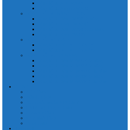
Đồng hồ đo A 3P MA2301
Đồng hồ đo Ampere MA302
ĐỒNG HỒ ĐO NĂNG LƯỢNG
Đồng hồ đo điện EM368 đa năng
Đồng hồ đo Kwh EM306C
Đồng hồ đo điện EM368-C đa năng
Đồng hồ đo Kwh EM306
ĐỒNG HỒ ĐO V-A-F
Đồng hồ đo: V – A – F VAF39
Đồng hồ đo: V – A – F VAF36
ĐỒNG HỒ ĐO ĐA NĂNG
Đồng hồ đo điện MFM374 đa năng
Đồng hồ đo điện MFM383 đa năng
Đồng hồ đo điện MFM383-C đa năng
Đồng hồ đo điện MFM384 đa năng
Đồng hồ đo điện MFM384-C đa năng
CHINT
ACB Chint
Biến áp Chint
Bộ chuyển nguồn ATS Chint
CB bảo vệ động cơ Chint
Contactor Chint
Rơ le nhiệt Chint
Timer Chint
Honeywell