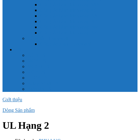
Công tắc hành trình snap 6AS
Công tắc hành trình snap AC
Công tắc hành trình snap BA
Công tắc hành trình snap BE
Công tắc hành trình snap BM
Công tắc hành trình snap BZ
Công tắc Honeywell
Công tắc xoay Honeywell
LS
ACB LS
MCB LS
MCCB LS
RCB LS
ELCB LS
Relay Nhiệt LS
Biến tần LS
Giới thiệu
Dòng Sản phẩm
UL Hạng 2