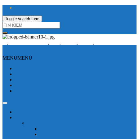
Toggle search form
CÔNG TY TNHH ĐIỆN VÀ TỰ ĐỘNG HÓA HƯNG LONG
MENU
MENU
Trang Chủ
Giới thiệu
Sửa Biến tần
Hình Ảnh
Liên hệ
Shop - sản phẩm
Mitsubishi
Biến tần mitsubishi
Biến tần FR-E700
Biến tần FR-A700