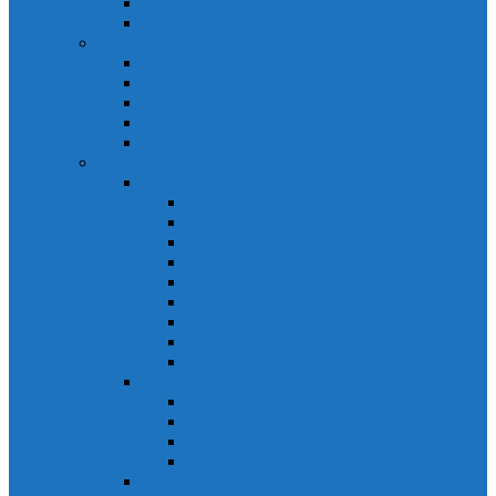
Biến tần Mitsubishi D700
Biến tần FR-F700
HMI Mitsubishi
HMI Mitsubishi E1000
HMI Mitsubishi GOT-A900
HMI Mitsubishi GOT-F900
HMI Mitsubishi GOT1000
Mitsubishi IPC1000
Thiết bị đóng cắt mitsubishi
MCCB
MCCB NF-C
MCCB NF-S
MCCB NF-C
MCCB NF-H
MCCB NF-S
MCCB NF-U
MCB Mitsubishi BH-D10
MCB Mitsubishi BH-D6
MCB Mitsubishi BH-DN
ELCB Mitsubishi
ELCB Mitsubishi NV-C
ELCB Mitsubishi NV-H
ELCB Mitsubishi NV-S
ELCB Mitsubishi NV-U
Khởi động từ Mitsubishi