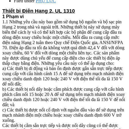
Filed under
PHỤ LỤC
Thiết bị Điện Hạng 2, UL 1310
1 Phạm vi
1.1 Những yêu cầu này bao gồm sử dụng bộ nguồn và bộ sạc pin
Hạng 2 trong nhà và ngoài trời. Những thiết bị này sử dụng máy
biến thế cách ly và có thể kết hợp các bộ phận để cung cấp đầu ra
dòng điện xoay chiều hoặc một chiều. Mỗi đầu ra cung cấp mức
điện năng Hạng 2 tuân theo Quy chế Điện Quốc gia, ANSI/NFPA
70. Điện áp đầu ra tối đa không vượt quá đỉnh 42,4 V đối với dòng
xoay chiều, 60 V đối với dòng một chiều liên tục. Các sản phẩm
này được dùng chủ yếu để cung cấp điện cho các thiết bị điện áp
thấp chạy bằng điện. Những yêu cầu này có thể áp dụng cho:
a) Các thiết bị di động và bán ổn định được gắn sẵn trực tiếp được
cung cấp với cấu hình cánh 15 A để sử dụng trên mạch nhánh điện
xoay chiều danh định 120 hoặc 240 V với điện thế tối đa là 150 V
để nối đất;
b) Các thiết bị nối dây hoặc cắm phích được cung cấp với cấu hình
phích cắm nối 15 hoặc 20 A để sử dụng trên mạch nhánh điện xoay
chiều danh định 120 hoặc 240 V với điện thế tối đa là 150 V để nối
đất; và
c) Các thiết bị được nối cố định với nguồn đầu vào để sử dụng trên
mạch nhánh điện một chiều hoặc xoay chiều danh định 600 V trở
xuống.
Các thiết bị cắm sẵn trực tiếp và được nối dây cũng có thể được