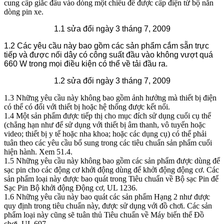
cung cấp giắc đầu vào dòng một chiều để được cấp điện từ bộ nắn
dòng pin xe.
1.1 sửa đổi ngày 3 tháng 7, 2009
1.2 Các yêu cầu này bao gồm các sản phẩm cắm sẵn trực
tiếp và được nối dây có công suất đầu vào không vượt quá
660 W trong mọi điều kiện có thể về tải đầu ra.
1.2 sửa đổi ngày 3 tháng 7, 2009
1.3 Những yêu cầu này không bao gồm ảnh hưởng mà thiết bị điện
có thể có đối với thiết bị hoặc hệ thống được kết nối.
1.4 Một sản phẩm được tiếp thị cho mục đích sử dụng cuối cụ thể
(chẳng hạn như để sử dụng với thiết bị âm thanh, vô tuyến hoặc
video; thiết bị y tế hoặc nha khoa; hoặc các dụng cụ) có thể phải
tuân theo các yêu cầu bổ sung trong các tiêu chuẩn sản phẩm cuối
hiện hành. Xem 51.4.
1.5 Những yêu cầu này không bao gồm các sản phẩm được dùng để
sạc pin cho các động cơ khởi động dùng để khởi động động cơ. Các
sản phẩm loại này được bao quát trong Tiêu chuẩn về Bộ sạc Pin để
Sạc Pin Bộ khởi động Động cơ, UL 1236.
1.6 Những yêu cầu này bao quát các sản phẩm Hạng 2 như được
quy định trong tiêu chuẩn này, được sử dụng với đồ chơi. Các sản
phẩm loại này cũng sẽ tuân thủ Tiêu chuẩn về Máy biến thế Đồ
chơi, UL 697.