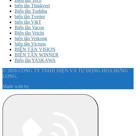
Biến tần Teco
biến tần Thinkvert
Biến tần Toshiba
biến tần Tverter
biến tần V&T
Biến tần Vacon
Biến tần Veichi
biến tần Veikong
biến tần Vicruns
BIẾN TẦN VISION
BIẾN TẦN WINNER
Biến tần YASKAWA
© 2026 CÔNG TY TNHH ĐIỆN VÀ TỰ ĐỘNG HÓA HƯNG
LONG.
Made with
by
Graphene Themes
.