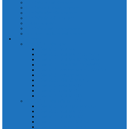
Cảm biến quang Keyence
Cảm biến sợi quang Keyence
Cảm biến tiệm cận Keyence
Cảm biến áp suất Keyence
Counter keyence
Cảm biến dòng chảy Keyence
Inductive Displacement Keyence
Đồng hồ Selec
Đồng hồ đo điện dạng LED
Đồng hồ đo Volt MV15
Đồng hồ đo Volt MV205 (72×72)
Đồng hồ đo Volt MV305 (96×96)
Đồng hồ đo Tần SốMF16 (48×96)
Đồng hồ đo Ampere MA202 (72×72)
Đồng hồ đo Ampere MA12
Đồng hồ đo Tần Số MA316
Đồng hồ CosPhi MP314
Đồng hồ CosPhi MP14
Đồng hồ đo Volt MF216
Đồng hồ đo điện hiển thị LCD
Đồng hồ đo Volt 3 pha MV2307
Đồng hồ đo Volt MV207
Đồng hồ đo Volt MV507
Đồng hồ đo Ampere MA201
Đồng hồ đo Ampere MA501