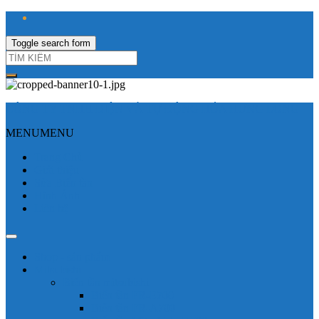
Toggle search form
CÔNG TY TNHH ĐIỆN VÀ TỰ ĐỘNG HÓA HƯNG LONG
MENU
MENU
Trang Chủ
Giới thiệu
Sửa Biến tần
Hình Ảnh
Liên hệ
Shop - sản phẩm
Mitsubishi
Biến tần mitsubishi
Biến tần FR-E700
Biến tần FR-A700