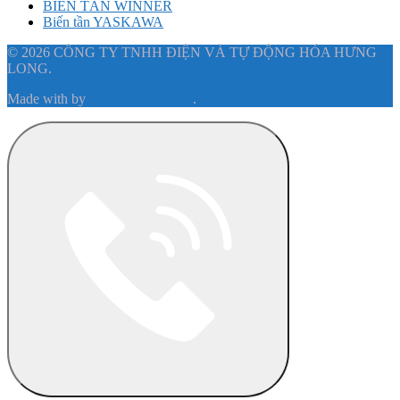
BIẾN TẦN WINNER
Biến tần YASKAWA
© 2026 CÔNG TY TNHH ĐIỆN VÀ TỰ ĐỘNG HÓA HƯNG
LONG.
Made with
by
Graphene Themes
.