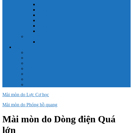
Công tắc hành trình snap 6AS
Công tắc hành trình snap AC
Công tắc hành trình snap BA
Công tắc hành trình snap BE
Công tắc hành trình snap BM
Công tắc hành trình snap BZ
Công tắc Honeywell
Công tắc xoay Honeywell
LS
ACB LS
MCB LS
MCCB LS
RCB LS
ELCB LS
Relay Nhiệt LS
Biến tần LS
Mài mòn do Lực Cơ học
Mài mòn do Phóng hồ quang
Mài mòn do Dòng điện Quá
lớn