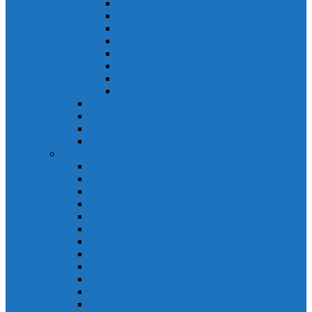
Khởi động từ S-N
Khởi động từ SD-N
Khởi động từ SL-2xN
Khởi động từ US-N
Khởi động từ VMC
Relay nhiệt Mitsubishi
Relay nhiệt Mitsubishi ET-N
Relay nhiệt Mitsubishi TH-N
ACB Mitsubishi AE-SW
RCBO Mitsubishi BV-DN
RCCB Mitsubishi BV-D
VCB Mitsubishi VPR
PLC Mitsubishi FX Series
PLC Mitsubishi FX1S
PLC Mitsubishi FX1N
PLC Mitsubishi FX2N
PLC Mitsubishi FX2NC
PLC Mitsubishi FX3G
PLC Mitsubishi FX3U
PLC Mitsubishi FX Special
PLC Mitsubishi FX Accessories
PLC Mitsubishi FX Extension
PLC Mitsubishi FX Communication
PLC Mitsubishi FX3UC
PLC Mitsubishi Modular