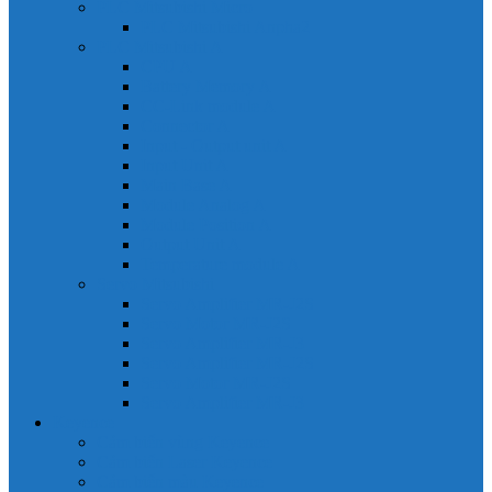
PLC Mitsubishi Micro
PLC Mitsubishi Anpha2
PLC Mitsubishi A
CPU A
Battery Memory A
CC-Link module A
Connector A
Input - Output unit A
Input Unit A
Main Base A
Module Analog A
Module Position A
Output Unit A
Temperature module A
Servo Mitsubishi
Servo Amplifier MR-J2S
Servo Motor MR-J2S
Servo Amplifier MR-J3
Servo Amplifier MR-J2S
Servo Motor MR-J2S
Servo Amplifier MR-J3
Keyence
Cảm biến vùng Keyence
Cảm biến Laser Keyence
Cảm biến màu Keyence