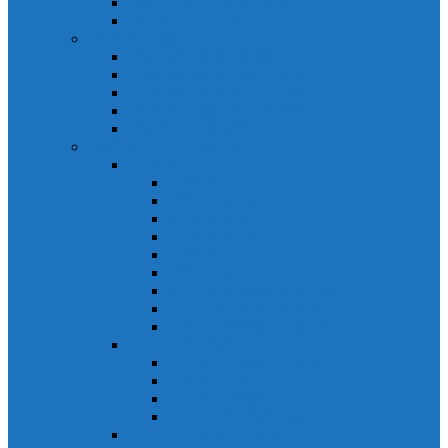
Biến tần Mitsubishi D700
Biến tần FR-F700
HMI Mitsubishi
HMI Mitsubishi E1000
HMI Mitsubishi GOT-A900
HMI Mitsubishi GOT-F900
HMI Mitsubishi GOT1000
Mitsubishi IPC1000
Thiết bị đóng cắt mitsubishi
MCCB
MCCB NF-C
MCCB NF-S
MCCB NF-C
MCCB NF-H
MCCB NF-S
MCCB NF-U
MCB Mitsubishi BH-D10
MCB Mitsubishi BH-D6
MCB Mitsubishi BH-DN
ELCB Mitsubishi
ELCB Mitsubishi NV-C
ELCB Mitsubishi NV-H
ELCB Mitsubishi NV-S
ELCB Mitsubishi NV-U
Khởi động từ Mitsubishi