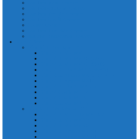
Cảm biến quang Keyence
Cảm biến sợi quang Keyence
Cảm biến tiệm cận Keyence
Cảm biến áp suất Keyence
Counter keyence
Cảm biến dòng chảy Keyence
Inductive Displacement Keyence
Đồng hồ Selec
Đồng hồ đo điện dạng LED
Đồng hồ đo Volt MV15
Đồng hồ đo Volt MV205 (72×72)
Đồng hồ đo Volt MV305 (96×96)
Đồng hồ đo Tần SốMF16 (48×96)
Đồng hồ đo Ampere MA202 (72×72)
Đồng hồ đo Ampere MA12
Đồng hồ đo Tần Số MA316
Đồng hồ CosPhi MP314
Đồng hồ CosPhi MP14
Đồng hồ đo Volt MF216
Đồng hồ đo điện hiển thị LCD
Đồng hồ đo Volt 3 pha MV2307
Đồng hồ đo Volt MV207
Đồng hồ đo Volt MV507
Đồng hồ đo Ampere MA201
Đồng hồ đo Ampere MA501