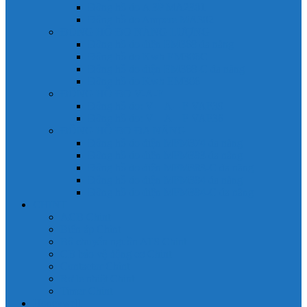
Đồng hồ đo A 3P MA2301
Đồng hồ đo Ampere MA302
ĐỒNG HỒ ĐO NĂNG LƯỢNG
Đồng hồ đo điện EM368 đa năng
Đồng hồ đo Kwh EM306C
Đồng hồ đo điện EM368-C đa năng
Đồng hồ đo Kwh EM306
ĐỒNG HỒ ĐO V-A-F
Đồng hồ đo: V – A – F VAF39
Đồng hồ đo: V – A – F VAF36
ĐỒNG HỒ ĐO ĐA NĂNG
Đồng hồ đo điện MFM374 đa năng
Đồng hồ đo điện MFM383 đa năng
Đồng hồ đo điện MFM383-C đa năng
Đồng hồ đo điện MFM384 đa năng
Đồng hồ đo điện MFM384-C đa năng
CHINT
ACB Chint
Biến áp Chint
Bộ chuyển nguồn ATS Chint
CB bảo vệ động cơ Chint
Contactor Chint
Rơ le nhiệt Chint
Timer Chint
Honeywell