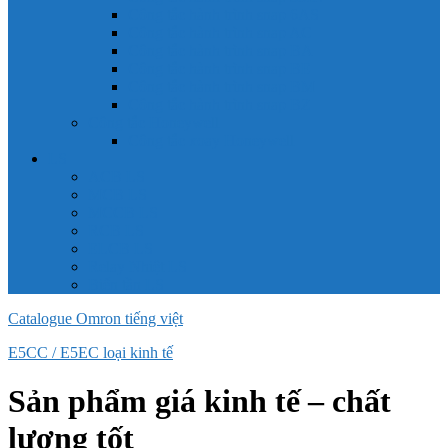
Công tắc hành trình snap 6AS
Công tắc hành trình snap AC
Công tắc hành trình snap BA
Công tắc hành trình snap BE
Công tắc hành trình snap BM
Công tắc hành trình snap BZ
Công tắc Honeywell
Công tắc xoay Honeywell
LS
ACB LS
MCB LS
MCCB LS
RCB LS
ELCB LS
Relay Nhiệt LS
Biến tần LS
Catalogue Omron tiếng việt
E5CC / E5EC loại kinh tế
Sản phẩm giá kinh tế – chất
lượng tốt