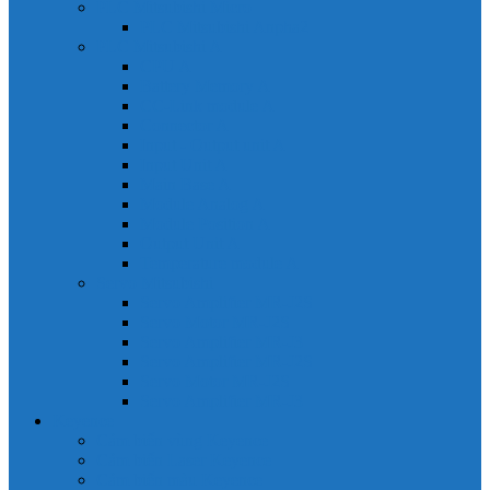
PLC Mitsubishi Micro
PLC Mitsubishi Anpha2
PLC Mitsubishi A
CPU A
Battery Memory A
CC-Link module A
Connector A
Input - Output unit A
Input Unit A
Main Base A
Module Analog A
Module Position A
Output Unit A
Temperature module A
Servo Mitsubishi
Servo Amplifier MR-J2S
Servo Motor MR-J2S
Servo Amplifier MR-J3
Servo Amplifier MR-J2S
Servo Motor MR-J2S
Servo Amplifier MR-J3
Keyence
Cảm biến vùng Keyence
Cảm biến Laser Keyence
Cảm biến màu Keyence