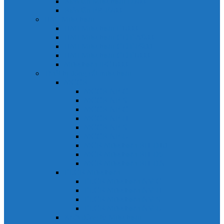
Biến tần Mitsubishi D700
Biến tần FR-F700
HMI Mitsubishi
HMI Mitsubishi E1000
HMI Mitsubishi GOT-A900
HMI Mitsubishi GOT-F900
HMI Mitsubishi GOT1000
Mitsubishi IPC1000
Thiết bị đóng cắt mitsubishi
MCCB
MCCB NF-C
MCCB NF-S
MCCB NF-C
MCCB NF-H
MCCB NF-S
MCCB NF-U
MCB Mitsubishi BH-D10
MCB Mitsubishi BH-D6
MCB Mitsubishi BH-DN
ELCB Mitsubishi
ELCB Mitsubishi NV-C
ELCB Mitsubishi NV-H
ELCB Mitsubishi NV-S
ELCB Mitsubishi NV-U
Khởi động từ Mitsubishi