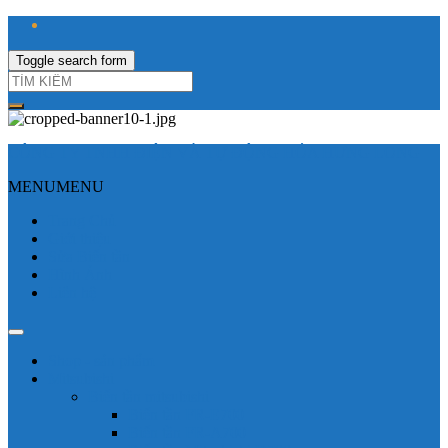
Toggle search form
CÔNG TY TNHH ĐIỆN VÀ TỰ ĐỘNG HÓA HƯNG LONG
MENU
MENU
Trang Chủ
Giới thiệu
Sửa Biến tần
Hình Ảnh
Liên hệ
Shop - sản phẩm
Mitsubishi
Biến tần mitsubishi
Biến tần FR-E700
Biến tần FR-A700