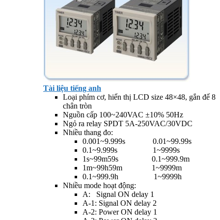
Tài liệu tiếng anh
Loại phím cơ, hiển thị LCD size 48×48, gắn đế 8
chân tròn
Nguồn cấp 100~240VAC ±10% 50Hz
Ngỏ ra relay SPDT 5A-250VAC/30VDC
Nhiều thang đo:
0.001~9.999s 0.01~99.99s
0.1~9.999s 1~9999s
1s~99m59s 0.1~999.9m
1m~99h59m 1~9999m
0.1~999.9h 1~9999h
Nhiều mode hoạt động:
A: Signal ON delay 1
A-1: Signal ON delay 2
A-2: Power ON delay 1