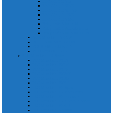
Khởi động từ S-N
Khởi động từ SD-N
Khởi động từ SL-2xN
Khởi động từ US-N
Khởi động từ VMC
Relay nhiệt Mitsubishi
Relay nhiệt Mitsubishi ET-N
Relay nhiệt Mitsubishi TH-N
ACB Mitsubishi AE-SW
RCBO Mitsubishi BV-DN
RCCB Mitsubishi BV-D
VCB Mitsubishi VPR
PLC Mitsubishi FX Series
PLC Mitsubishi FX1S
PLC Mitsubishi FX1N
PLC Mitsubishi FX2N
PLC Mitsubishi FX2NC
PLC Mitsubishi FX3G
PLC Mitsubishi FX3U
PLC Mitsubishi FX Special
PLC Mitsubishi FX Accessories
PLC Mitsubishi FX Extension
PLC Mitsubishi FX Communication
PLC Mitsubishi FX3UC
PLC Mitsubishi Modular