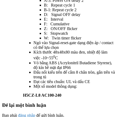
A-3: Power ON delay 2
B: Repeat cycle 1
B-1: Repeat cycle 2
D: Signal OFF delay
E: Interval
F: Cumulative
Z: ON/OFF flicker
S: Stopwatch
W: Twin timer flicker
Ngỏ vào Signal-reset-gate dạng điện áp / contact
có thể lựa chọn
Kích thước 48x48x80 màu đen, nhiệt độ làm
0
việc -10~55
C
Vỏ bằng ABS (Acrylonitril Butadiene Styrene),
độ kín bề mặt đạt IP66
Đấu nối kiểu trên đế cắm 8 chân tròn, gắn trên và
trong tủ
Đạt các tiêu chuẩn: UL và dấu CE
Một số model thông dụng:
H5CZ-L8 AC100-240
Để lại một bình luận
Bạn phải
đăng nhập
để gửi bình luận.