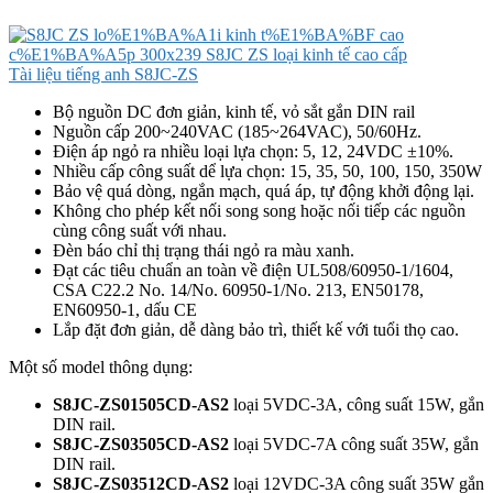
Tài liệu tiếng anh S8JC-ZS
Bộ nguồn DC đơn giản, kinh tế, vỏ sắt gắn DIN rail
Nguồn cấp 200~240VAC (185~264VAC), 50/60Hz.
Điện áp ngỏ ra nhiều loại lựa chọn: 5, 12, 24VDC ±10%.
Nhiều cấp công suất dể lựa chọn: 15, 35, 50, 100, 150, 350W
Bảo vệ quá dòng, ngắn mạch, quá áp, tự động khởi động lại.
Không cho phép kết nối song song hoặc nối tiếp các nguồn
cùng công suất với nhau.
Đèn báo chỉ thị trạng thái ngỏ ra màu xanh.
Đạt các tiêu chuẩn an toàn về điện UL508/60950-1/1604,
CSA C22.2 No. 14/No. 60950-1/No. 213, EN50178,
EN60950-1, dấu CE
Lắp đặt đơn giản, dễ dàng bảo trì, thiết kế với tuổi thọ cao.
Một số model thông dụng:
S8JC-ZS01505CD-AS2
loại 5VDC-3A, công suất 15W, gắn
DIN rail.
S8JC-ZS03505CD-AS2
loại 5VDC-7A công suất 35W, gắn
DIN rail.
S8JC-ZS03512CD-AS2
loại 12VDC-3A công suất 35W gắn