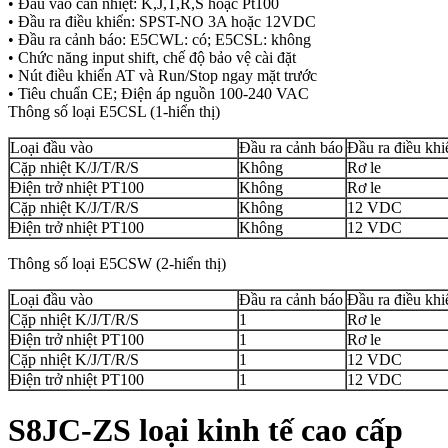
• Đầu vào can nhiệt: K,J,T,R,S hoặc Pt100
• Đầu ra điều khiển: SPST-NO 3A hoặc 12VDC
• Đầu ra cảnh báo: E5CWL: có; E5CSL: không
• Chức năng input shift, chế độ bảo vệ cài đặt
• Nút điều khiển AT và Run/Stop ngay mặt trước
• Tiêu chuẩn CE; Điện áp nguồn 100-240 VAC
Thông số loại E5CSL (1-hiển thị)
Loại đầu vào
Đầu ra cảnh báo
Đầu ra điều khi
Cặp nhiệt K/J/T/R/S
Không
Rơ le
Điện trở nhiệt PT100
Không
Rơ le
Cặp nhiệt K/J/T/R/S
Không
12 VDC
Điện trở nhiệt PT100
Không
12 VDC
Thông số loại E5CSW (2-hiển thị)
Loại đầu vào
Đầu ra cảnh báo
Đầu ra điều khi
Cặp nhiệt K/J/T/R/S
1
Rơ le
Điện trở nhiệt PT100
1
Rơ le
Cặp nhiệt K/J/T/R/S
1
12 VDC
Điện trở nhiệt PT100
1
12 VDC
S8JC-ZS loại kinh tế cao cấp