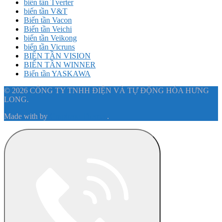
biến tần Tverter
biến tần V&T
Biến tần Vacon
Biến tần Veichi
biến tần Veikong
biến tần Vicruns
BIẾN TẦN VISION
BIẾN TẦN WINNER
Biến tần YASKAWA
© 2026 CÔNG TY TNHH ĐIỆN VÀ TỰ ĐỘNG HÓA HƯNG
LONG.
Made with
by
Graphene Themes
.