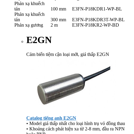
Phản xạ khuếch
tán
100 mm
E3FN-P18KDR1-WP-BL
Phản xạ khuếch
tán
300 mm
E3FN-P18KDR3T-WP-BL
Phản xạ gương
2 m
E3FN-P18KR2-WP-BD
E2GN
Cảm biến tiệm cận loại mới, giá thấp E2GN
Catalog tiếng anh E2GN
• Model giá thấp nhất cho loại hình trụ vỏ đồng thau
• Khoảng cách phát hiện xa từ 2-8 mm, đầu ra NPN