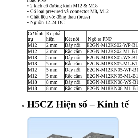
hoặc PNP
• 2 kích cỡ đường kính M12 & M18
• Có loại prewired và connector M8, M12
• Chất liệu vỏ: đồng thau (brass)
• Nguồn 12-24 DC
Cỡ hình
Kc phát
trụ
hiện
Kết nối
Ngõ ra PNP
M12
2 mm
Dây nối
E2GN-M12KS02-WP-B1
M12
2 mm
Rắc cắm
E2GN-M12KS02-M1-B1
M18
5 mm
Dây nối
E2GN-M18KS05-WS-B1
M18
5 mm
Rắc cắm
E2GN-M18KS05-M1-B1
M12
5 mm
Dây nối
E2GN-M12KN05-WP-B
M12
5 mm
Rắc cắm
E2GN-M12KN05-M1-B
M18
8 mm
Dây nối
E2GN-M18KN08-WS-B
M18
8 mm
Rắc cắm
E2GN-M18KN08-M1-B
H5CZ Hiện số – Kinh tế