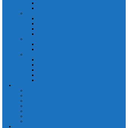
Đồng hồ đo A 3P MA2301
Đồng hồ đo Ampere MA302
ĐỒNG HỒ ĐO NĂNG LƯỢNG
Đồng hồ đo điện EM368 đa năng
Đồng hồ đo Kwh EM306C
Đồng hồ đo điện EM368-C đa năng
Đồng hồ đo Kwh EM306
ĐỒNG HỒ ĐO V-A-F
Đồng hồ đo: V – A – F VAF39
Đồng hồ đo: V – A – F VAF36
ĐỒNG HỒ ĐO ĐA NĂNG
Đồng hồ đo điện MFM374 đa năng
Đồng hồ đo điện MFM383 đa năng
Đồng hồ đo điện MFM383-C đa năng
Đồng hồ đo điện MFM384 đa năng
Đồng hồ đo điện MFM384-C đa năng
CHINT
ACB Chint
Biến áp Chint
Bộ chuyển nguồn ATS Chint
CB bảo vệ động cơ Chint
Contactor Chint
Rơ le nhiệt Chint
Timer Chint
Honeywell