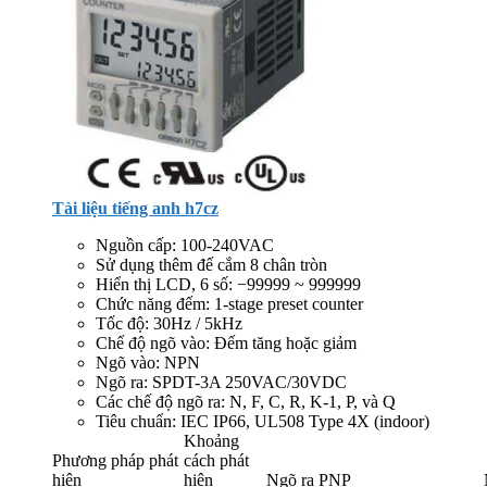
Tài liệu tiếng anh h7cz
Nguồn cấp: 100-240VAC
Sử dụng thêm đế cắm 8 chân tròn
Hiển thị LCD, 6 số: −99999 ~ 999999
Chức năng đếm: 1-stage preset counter
Tốc độ: 30Hz / 5kHz
Chế độ ngõ vào: Đếm tăng hoặc giảm
Ngõ vào: NPN
Ngõ ra: SPDT-3A 250VAC/30VDC
Các chế độ ngõ ra: N, F, C, R, K-1, P, và Q
Tiêu chuẩn: IEC IP66, UL508 Type 4X (indoor)
Khoảng
Phương pháp phát
cách phát
hiện
hiện
Ngõ ra PNP