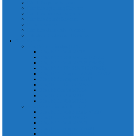
Cảm biến quang Keyence
Cảm biến sợi quang Keyence
Cảm biến tiệm cận Keyence
Cảm biến áp suất Keyence
Counter keyence
Cảm biến dòng chảy Keyence
Inductive Displacement Keyence
Đồng hồ Selec
Đồng hồ đo điện dạng LED
Đồng hồ đo Volt MV15
Đồng hồ đo Volt MV205 (72×72)
Đồng hồ đo Volt MV305 (96×96)
Đồng hồ đo Tần SốMF16 (48×96)
Đồng hồ đo Ampere MA202 (72×72)
Đồng hồ đo Ampere MA12
Đồng hồ đo Tần Số MA316
Đồng hồ CosPhi MP314
Đồng hồ CosPhi MP14
Đồng hồ đo Volt MF216
Đồng hồ đo điện hiển thị LCD
Đồng hồ đo Volt 3 pha MV2307
Đồng hồ đo Volt MV207
Đồng hồ đo Volt MV507
Đồng hồ đo Ampere MA201
Đồng hồ đo Ampere MA501