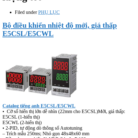
Filed under
PHỤ LỤC
Bộ điều khiển nhiệt độ mới, giá thấp
E5CSL/E5CWL
Catalog tiếng anh E5CSL/E5CWL
• Cỡ số hiển thị lớn dễ nhìn (22mm cho E5CSL)Mới, giá thấp:
E5CSL (1-hiển thị)
E5CWL (2-hiển thị)
• 2-PID, tự động dò thông số Autotuning
– Trích mẫu 250ms; Nhỏ gọn 48x48x60 mm