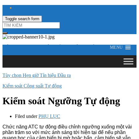
Toggle search form
CÔNG TY TNHH ĐIỆN VÀ TỰ ĐỘNG HÓA HƯNG LONG
MENU
Tùy chọn Hẹn giờ Tín hiệu Đầu ra
Kiểm soát Công suất Tự động
Kiểm soát Ngưỡng Tự động
Filed under
PHỤ LỤC
Chức năng ATC tự động điều chỉnh ngưỡng xuống một vài
phần trăm so với mức ánh sáng tới hiện tại để nếu phần
quang học của cảm biến bị mờ hoặc bẩn, cảm biến sẽ vẫn