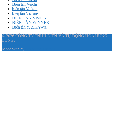
Biến tần Veichi
biến tần Veikong
biến tần Vicruns
BIẾN TẦN VISION
BIẾN TẦN WINNER
Biến tần YASKAWA
© 2026 CÔNG TY TNHH ĐIỆN VÀ TỰ ĐỘNG HÓA HƯNG
LONG.
Made with
by
Graphene Themes
.