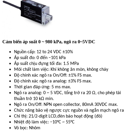
Cảm biến áp suất 0 ~ 980 kPa, ngõ ra 0~5VDC
Nguồn cấp: 12 to 24 VDC ±10%
Áp suất đo: 0 đến −101 kPa
Áp suất chịu đựng tối đa: 1.5 MPa
Môi chất làm việc: Khí không ăn mòn, không cháy
Độ chính xác ngõ ra On/Off: ±1% FS max.
Độ chính xác ngõ ra analog: ±3% FS max.
Thời gian đáp ứng: 5 ms max.
Ngõ ra analog: 0 ~ 5 VDC, tổng trở ra 20 Ω, cho phép tải
thuần trở 10 kΩ min.
Ngõ ra On/Off: NPN open collector, 80mA 30VDC max.
Chức năng bảo vệ ngược cực nguồn và ngắn mạch ngõ ra
Chỉ thị: 21/2-digit LCD,đèn báo hoạt động (đỏ)
Nhiệt độ làm việc: −10°C ~ 55°C
Vỏ bọc: Nhôm