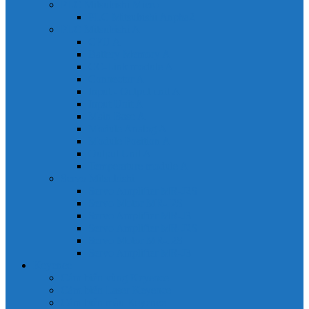
PLC Mitsubishi Micro
PLC Mitsubishi Anpha2
PLC Mitsubishi A
CPU A
Battery Memory A
CC-Link module A
Connector A
Input - Output unit A
Input Unit A
Main Base A
Module Analog A
Module Position A
Output Unit A
Temperature module A
Servo Mitsubishi
Servo Amplifier MR-J2S
Servo Motor MR-J2S
Servo Amplifier MR-J3
Servo Amplifier MR-J2S
Servo Motor MR-J2S
Servo Amplifier MR-J3
Keyence
Cảm biến vùng Keyence
Cảm biến Laser Keyence
Cảm biến màu Keyence