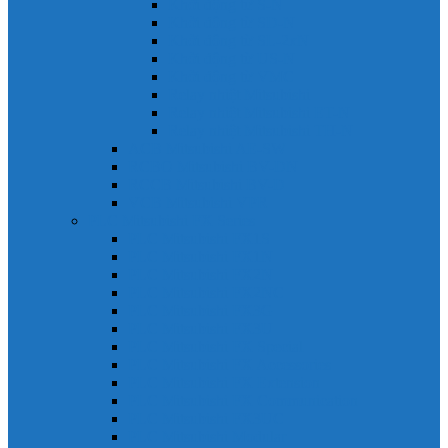
Khởi động từ S-N
Khởi động từ SD-N
Khởi động từ SL-2xN
Khởi động từ US-N
Khởi động từ VMC
Relay nhiệt Mitsubishi
Relay nhiệt Mitsubishi ET-N
Relay nhiệt Mitsubishi TH-N
ACB Mitsubishi AE-SW
RCBO Mitsubishi BV-DN
RCCB Mitsubishi BV-D
VCB Mitsubishi VPR
PLC Mitsubishi FX Series
PLC Mitsubishi FX1S
PLC Mitsubishi FX1N
PLC Mitsubishi FX2N
PLC Mitsubishi FX2NC
PLC Mitsubishi FX3G
PLC Mitsubishi FX3U
PLC Mitsubishi FX Special
PLC Mitsubishi FX Accessories
PLC Mitsubishi FX Extension
PLC Mitsubishi FX Communication
PLC Mitsubishi FX3UC
PLC Mitsubishi Modular