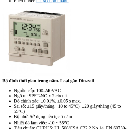
Filed under
1. lựa chọn nhanh
Bộ định thời gian trong năm. Loại gắn Din-rail
Nguồn cấp: 100-240VAC
Ngõ ra: SPST-NO x 2 circuit
Độ chính xác: ±0.01%, ±0.05 s max.
Sai số: ±15 giây/tháng −10 to 45°C), ±20 giây/tháng (45 to
55°C)
Bộ nhớ: Sử dụng liên tục 5 năm
o
Nhiệt độ làm việc: -10 ~ 55
C
Tiêu chuẩn: CURUS: UL 508/CSA C22.2 No.14, EN 60730-