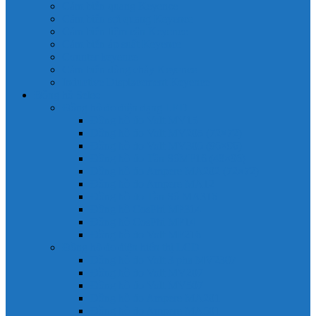
Cảm biến quang Keyence
Cảm biến sợi quang Keyence
Cảm biến tiệm cận Keyence
Cảm biến áp suất Keyence
Counter keyence
Cảm biến dòng chảy Keyence
Inductive Displacement Keyence
Đồng hồ Selec
Đồng hồ đo điện dạng LED
Đồng hồ đo Volt MV15
Đồng hồ đo Volt MV205 (72×72)
Đồng hồ đo Volt MV305 (96×96)
Đồng hồ đo Tần SốMF16 (48×96)
Đồng hồ đo Ampere MA202 (72×72)
Đồng hồ đo Ampere MA12
Đồng hồ đo Tần Số MA316
Đồng hồ CosPhi MP314
Đồng hồ CosPhi MP14
Đồng hồ đo Volt MF216
Đồng hồ đo điện hiển thị LCD
Đồng hồ đo Volt 3 pha MV2307
Đồng hồ đo Volt MV207
Đồng hồ đo Volt MV507
Đồng hồ đo Ampere MA201
Đồng hồ đo Ampere MA501