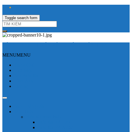
Toggle search form
CÔNG TY TNHH ĐIỆN VÀ TỰ ĐỘNG HÓA HƯNG LONG
MENU
MENU
Trang Chủ
Giới thiệu
Sửa Biến tần
Hình Ảnh
Liên hệ
Shop - sản phẩm
Mitsubishi
Biến tần mitsubishi
Biến tần FR-E700
Biến tần FR-A700