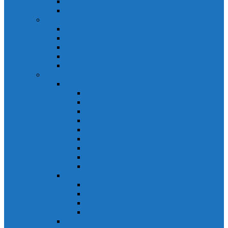
Biến tần Mitsubishi D700
Biến tần FR-F700
HMI Mitsubishi
HMI Mitsubishi E1000
HMI Mitsubishi GOT-A900
HMI Mitsubishi GOT-F900
HMI Mitsubishi GOT1000
Mitsubishi IPC1000
Thiết bị đóng cắt mitsubishi
MCCB
MCCB NF-C
MCCB NF-S
MCCB NF-C
MCCB NF-H
MCCB NF-S
MCCB NF-U
MCB Mitsubishi BH-D10
MCB Mitsubishi BH-D6
MCB Mitsubishi BH-DN
ELCB Mitsubishi
ELCB Mitsubishi NV-C
ELCB Mitsubishi NV-H
ELCB Mitsubishi NV-S
ELCB Mitsubishi NV-U
Khởi động từ Mitsubishi