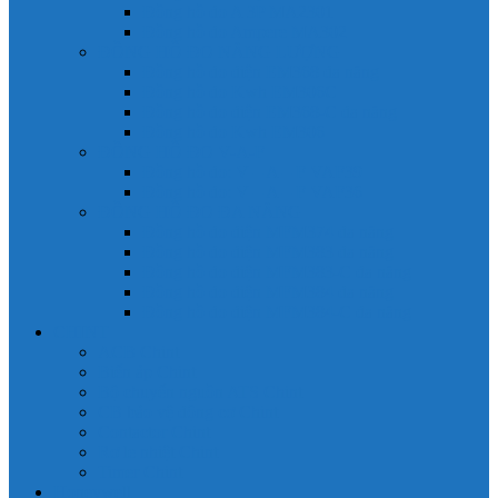
Đồng hồ đo A 3P MA2301
Đồng hồ đo Ampere MA302
ĐỒNG HỒ ĐO NĂNG LƯỢNG
Đồng hồ đo điện EM368 đa năng
Đồng hồ đo Kwh EM306C
Đồng hồ đo điện EM368-C đa năng
Đồng hồ đo Kwh EM306
ĐỒNG HỒ ĐO V-A-F
Đồng hồ đo: V – A – F VAF39
Đồng hồ đo: V – A – F VAF36
ĐỒNG HỒ ĐO ĐA NĂNG
Đồng hồ đo điện MFM374 đa năng
Đồng hồ đo điện MFM383 đa năng
Đồng hồ đo điện MFM383-C đa năng
Đồng hồ đo điện MFM384 đa năng
Đồng hồ đo điện MFM384-C đa năng
CHINT
ACB Chint
Biến áp Chint
Bộ chuyển nguồn ATS Chint
CB bảo vệ động cơ Chint
Contactor Chint
Rơ le nhiệt Chint
Timer Chint
Honeywell