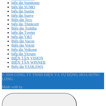
biến tần Sumitomo
biến tần SUMO
biến tần Sunfar
biến tần Sunye
Biến tần Teco
biến tần Thinkvert
Biến tần Toshiba
biến tần Tverter
biến tần V&T
Biến tần Vacon
Biến tần Veichi
biến tần Veikong
biến tần Vicruns
BIẾN TẦN VISION
BIẾN TẦN WINNER
Biến tần YASKAWA
© 2026 CÔNG TY TNHH ĐIỆN VÀ TỰ ĐỘNG HÓA HƯNG
LONG.
Made with
by
Graphene Themes
.