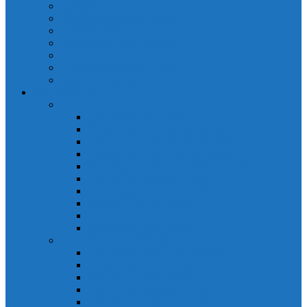
Cảm biến quang Keyence
Cảm biến sợi quang Keyence
Cảm biến tiệm cận Keyence
Cảm biến áp suất Keyence
Counter keyence
Cảm biến dòng chảy Keyence
Inductive Displacement Keyence
Đồng hồ Selec
Đồng hồ đo điện dạng LED
Đồng hồ đo Volt MV15
Đồng hồ đo Volt MV205 (72×72)
Đồng hồ đo Volt MV305 (96×96)
Đồng hồ đo Tần SốMF16 (48×96)
Đồng hồ đo Ampere MA202 (72×72)
Đồng hồ đo Ampere MA12
Đồng hồ đo Tần Số MA316
Đồng hồ CosPhi MP314
Đồng hồ CosPhi MP14
Đồng hồ đo Volt MF216
Đồng hồ đo điện hiển thị LCD
Đồng hồ đo Volt 3 pha MV2307
Đồng hồ đo Volt MV207
Đồng hồ đo Volt MV507
Đồng hồ đo Ampere MA201
Đồng hồ đo Ampere MA501