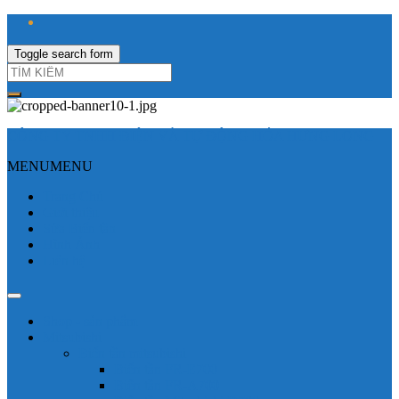
Toggle search form
CÔNG TY TNHH ĐIỆN VÀ TỰ ĐỘNG HÓA HƯNG LONG
MENU
MENU
Trang Chủ
Giới thiệu
Sửa Biến tần
Hình Ảnh
Liên hệ
Shop - sản phẩm
Mitsubishi
Biến tần mitsubishi
Biến tần FR-E700
Biến tần FR-A700