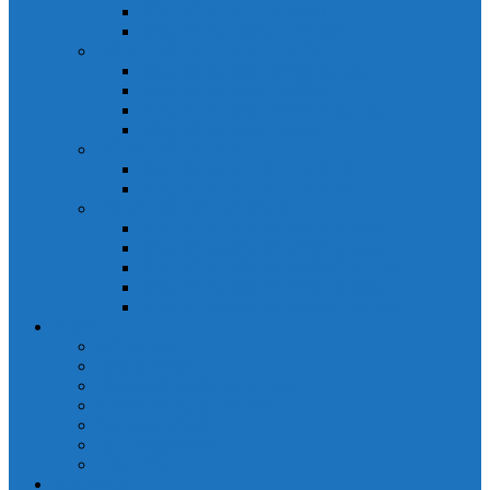
Đồng hồ đo A 3P MA2301
Đồng hồ đo Ampere MA302
ĐỒNG HỒ ĐO NĂNG LƯỢNG
Đồng hồ đo điện EM368 đa năng
Đồng hồ đo Kwh EM306C
Đồng hồ đo điện EM368-C đa năng
Đồng hồ đo Kwh EM306
ĐỒNG HỒ ĐO V-A-F
Đồng hồ đo: V – A – F VAF39
Đồng hồ đo: V – A – F VAF36
ĐỒNG HỒ ĐO ĐA NĂNG
Đồng hồ đo điện MFM374 đa năng
Đồng hồ đo điện MFM383 đa năng
Đồng hồ đo điện MFM383-C đa năng
Đồng hồ đo điện MFM384 đa năng
Đồng hồ đo điện MFM384-C đa năng
CHINT
ACB Chint
Biến áp Chint
Bộ chuyển nguồn ATS Chint
CB bảo vệ động cơ Chint
Contactor Chint
Rơ le nhiệt Chint
Timer Chint
Honeywell