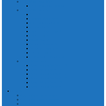
PLC Mitsubishi Micro
PLC Mitsubishi Anpha2
PLC Mitsubishi A
CPU A
Battery Memory A
CC-Link module A
Connector A
Input - Output unit A
Input Unit A
Main Base A
Module Analog A
Module Position A
Output Unit A
Temperature module A
Servo Mitsubishi
Servo Amplifier MR-J2S
Servo Motor MR-J2S
Servo Amplifier MR-J3
Servo Amplifier MR-J2S
Servo Motor MR-J2S
Servo Amplifier MR-J3
Keyence
Cảm biến vùng Keyence
Cảm biến Laser Keyence
Cảm biến màu Keyence