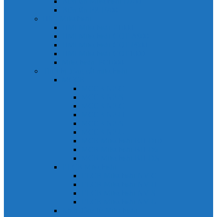
Biến tần Mitsubishi D700
Biến tần FR-F700
HMI Mitsubishi
HMI Mitsubishi E1000
HMI Mitsubishi GOT-A900
HMI Mitsubishi GOT-F900
HMI Mitsubishi GOT1000
Mitsubishi IPC1000
Thiết bị đóng cắt mitsubishi
MCCB
MCCB NF-C
MCCB NF-S
MCCB NF-C
MCCB NF-H
MCCB NF-S
MCCB NF-U
MCB Mitsubishi BH-D10
MCB Mitsubishi BH-D6
MCB Mitsubishi BH-DN
ELCB Mitsubishi
ELCB Mitsubishi NV-C
ELCB Mitsubishi NV-H
ELCB Mitsubishi NV-S
ELCB Mitsubishi NV-U
Khởi động từ Mitsubishi