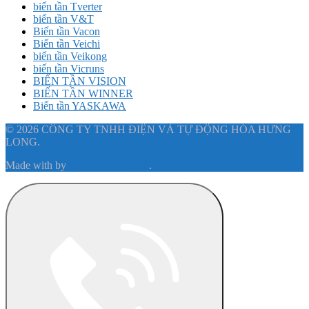
biến tần Tverter
biến tần V&T
Biến tần Vacon
Biến tần Veichi
biến tần Veikong
biến tần Vicruns
BIẾN TẦN VISION
BIẾN TẦN WINNER
Biến tần YASKAWA
© 2026 CÔNG TY TNHH ĐIỆN VÀ TỰ ĐỘNG HÓA HƯNG
LONG.
Made with
by
Graphene Themes
.