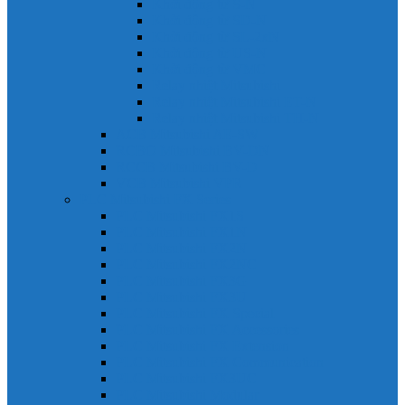
Khởi động từ S-N
Khởi động từ SD-N
Khởi động từ SL-2xN
Khởi động từ US-N
Khởi động từ VMC
Relay nhiệt Mitsubishi
Relay nhiệt Mitsubishi ET-N
Relay nhiệt Mitsubishi TH-N
ACB Mitsubishi AE-SW
RCBO Mitsubishi BV-DN
RCCB Mitsubishi BV-D
VCB Mitsubishi VPR
PLC Mitsubishi FX Series
PLC Mitsubishi FX1S
PLC Mitsubishi FX1N
PLC Mitsubishi FX2N
PLC Mitsubishi FX2NC
PLC Mitsubishi FX3G
PLC Mitsubishi FX3U
PLC Mitsubishi FX Special
PLC Mitsubishi FX Accessories
PLC Mitsubishi FX Extension
PLC Mitsubishi FX Communication
PLC Mitsubishi FX3UC
PLC Mitsubishi Modular