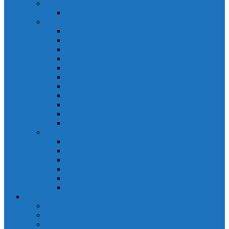
PLC Mitsubishi Micro
PLC Mitsubishi Anpha2
PLC Mitsubishi A
CPU A
Battery Memory A
CC-Link module A
Connector A
Input - Output unit A
Input Unit A
Main Base A
Module Analog A
Module Position A
Output Unit A
Temperature module A
Servo Mitsubishi
Servo Amplifier MR-J2S
Servo Motor MR-J2S
Servo Amplifier MR-J3
Servo Amplifier MR-J2S
Servo Motor MR-J2S
Servo Amplifier MR-J3
Keyence
Cảm biến vùng Keyence
Cảm biến Laser Keyence
Cảm biến màu Keyence