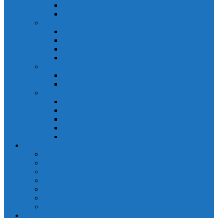
Đồng hồ đo A 3P MA2301
Đồng hồ đo Ampere MA302
ĐỒNG HỒ ĐO NĂNG LƯỢNG
Đồng hồ đo điện EM368 đa năng
Đồng hồ đo Kwh EM306C
Đồng hồ đo điện EM368-C đa năng
Đồng hồ đo Kwh EM306
ĐỒNG HỒ ĐO V-A-F
Đồng hồ đo: V – A – F VAF39
Đồng hồ đo: V – A – F VAF36
ĐỒNG HỒ ĐO ĐA NĂNG
Đồng hồ đo điện MFM374 đa năng
Đồng hồ đo điện MFM383 đa năng
Đồng hồ đo điện MFM383-C đa năng
Đồng hồ đo điện MFM384 đa năng
Đồng hồ đo điện MFM384-C đa năng
CHINT
ACB Chint
Biến áp Chint
Bộ chuyển nguồn ATS Chint
CB bảo vệ động cơ Chint
Contactor Chint
Rơ le nhiệt Chint
Timer Chint
Honeywell