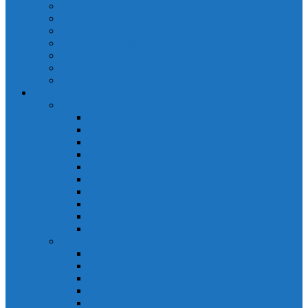
Cảm biến quang Keyence
Cảm biến sợi quang Keyence
Cảm biến tiệm cận Keyence
Cảm biến áp suất Keyence
Counter keyence
Cảm biến dòng chảy Keyence
Inductive Displacement Keyence
Đồng hồ Selec
Đồng hồ đo điện dạng LED
Đồng hồ đo Volt MV15
Đồng hồ đo Volt MV205 (72×72)
Đồng hồ đo Volt MV305 (96×96)
Đồng hồ đo Tần SốMF16 (48×96)
Đồng hồ đo Ampere MA202 (72×72)
Đồng hồ đo Ampere MA12
Đồng hồ đo Tần Số MA316
Đồng hồ CosPhi MP314
Đồng hồ CosPhi MP14
Đồng hồ đo Volt MF216
Đồng hồ đo điện hiển thị LCD
Đồng hồ đo Volt 3 pha MV2307
Đồng hồ đo Volt MV207
Đồng hồ đo Volt MV507
Đồng hồ đo Ampere MA201
Đồng hồ đo Ampere MA501