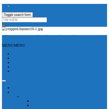
Toggle search form
CÔNG TY TNHH ĐIỆN VÀ TỰ ĐỘNG HÓA HƯNG LONG
MENU
MENU
Trang Chủ
Giới thiệu
Sửa Biến tần
Hình Ảnh
Liên hệ
Shop - sản phẩm
Mitsubishi
Biến tần mitsubishi
Biến tần FR-E700
Biến tần FR-A700