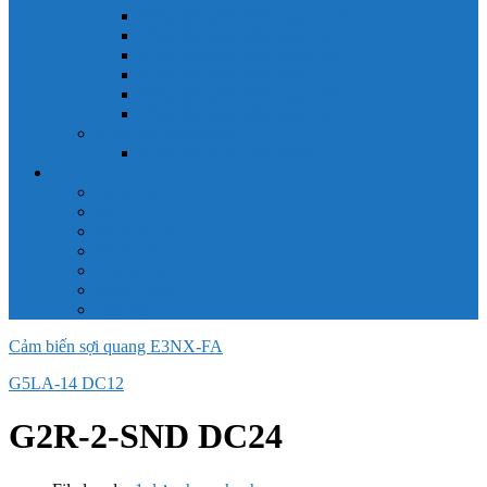
Công tắc hành trình snap 6AS
Công tắc hành trình snap AC
Công tắc hành trình snap BA
Công tắc hành trình snap BE
Công tắc hành trình snap BM
Công tắc hành trình snap BZ
Công tắc Honeywell
Công tắc xoay Honeywell
LS
ACB LS
MCB LS
MCCB LS
RCB LS
ELCB LS
Relay Nhiệt LS
Biến tần LS
Cảm biến sợi quang E3NX-FA
G5LA-14 DC12
G2R-2-SND DC24