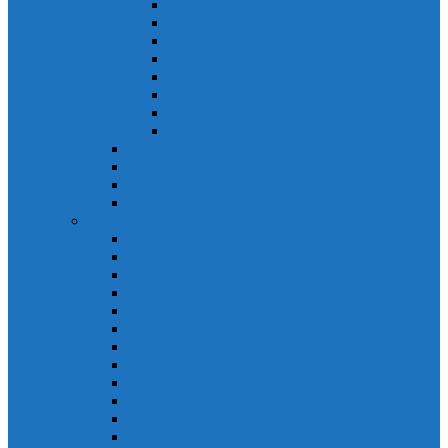
Khởi động từ S-N
Khởi động từ SD-N
Khởi động từ SL-2xN
Khởi động từ US-N
Khởi động từ VMC
Relay nhiệt Mitsubishi
Relay nhiệt Mitsubishi ET-N
Relay nhiệt Mitsubishi TH-N
ACB Mitsubishi AE-SW
RCBO Mitsubishi BV-DN
RCCB Mitsubishi BV-D
VCB Mitsubishi VPR
PLC Mitsubishi FX Series
PLC Mitsubishi FX1S
PLC Mitsubishi FX1N
PLC Mitsubishi FX2N
PLC Mitsubishi FX2NC
PLC Mitsubishi FX3G
PLC Mitsubishi FX3U
PLC Mitsubishi FX Special
PLC Mitsubishi FX Accessories
PLC Mitsubishi FX Extension
PLC Mitsubishi FX Communication
PLC Mitsubishi FX3UC
PLC Mitsubishi Modular