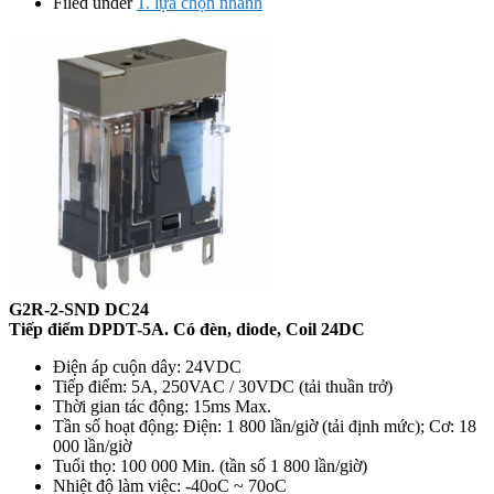
Filed under
1. lựa chọn nhanh
G2R-2-SND DC24
Tiếp điểm
DPDT-5A. Có đèn, diode, Coil 24DC
Điện áp cuộn dây: 24VDC
Tiếp điểm: 5A, 250VAC / 30VDC (tải thuần trở)
Thời gian tác động: 15ms Max.
Tần số hoạt động: Điện: 1 800 lần/giờ (tải định mức); Cơ: 18
000 lần/giờ
Tuổi thọ: 100 000 Min. (tần số 1 800 lần/giờ)
Nhiệt độ làm việc: -40oC ~ 70oC