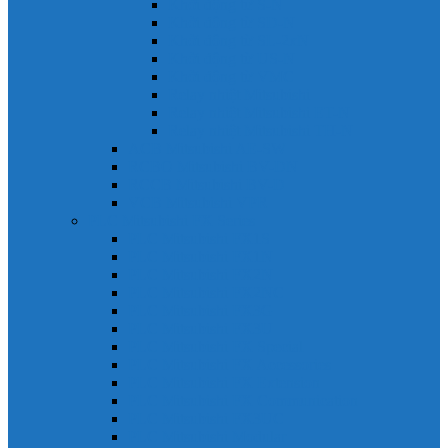
Khởi động từ S-N
Khởi động từ SD-N
Khởi động từ SL-2xN
Khởi động từ US-N
Khởi động từ VMC
Relay nhiệt Mitsubishi
Relay nhiệt Mitsubishi ET-N
Relay nhiệt Mitsubishi TH-N
ACB Mitsubishi AE-SW
RCBO Mitsubishi BV-DN
RCCB Mitsubishi BV-D
VCB Mitsubishi VPR
PLC Mitsubishi FX Series
PLC Mitsubishi FX1S
PLC Mitsubishi FX1N
PLC Mitsubishi FX2N
PLC Mitsubishi FX2NC
PLC Mitsubishi FX3G
PLC Mitsubishi FX3U
PLC Mitsubishi FX Special
PLC Mitsubishi FX Accessories
PLC Mitsubishi FX Extension
PLC Mitsubishi FX Communication
PLC Mitsubishi FX3UC
PLC Mitsubishi Modular