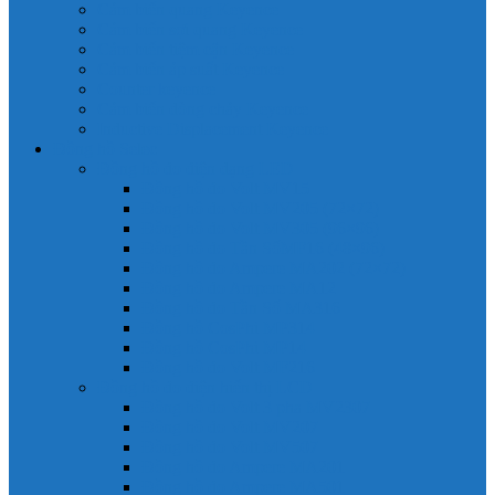
Cảm biến quang Keyence
Cảm biến sợi quang Keyence
Cảm biến tiệm cận Keyence
Cảm biến áp suất Keyence
Counter keyence
Cảm biến dòng chảy Keyence
Inductive Displacement Keyence
Đồng hồ Selec
Đồng hồ đo điện dạng LED
Đồng hồ đo Volt MV15
Đồng hồ đo Volt MV205 (72×72)
Đồng hồ đo Volt MV305 (96×96)
Đồng hồ đo Tần SốMF16 (48×96)
Đồng hồ đo Ampere MA202 (72×72)
Đồng hồ đo Ampere MA12
Đồng hồ đo Tần Số MA316
Đồng hồ CosPhi MP314
Đồng hồ CosPhi MP14
Đồng hồ đo Volt MF216
Đồng hồ đo điện hiển thị LCD
Đồng hồ đo Volt 3 pha MV2307
Đồng hồ đo Volt MV207
Đồng hồ đo Volt MV507
Đồng hồ đo Ampere MA201
Đồng hồ đo Ampere MA501