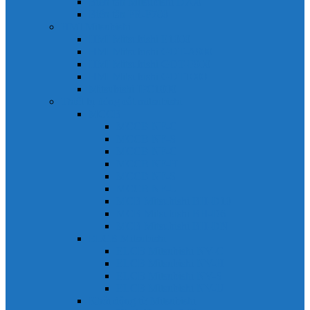
Biến tần Mitsubishi D700
Biến tần FR-F700
HMI Mitsubishi
HMI Mitsubishi E1000
HMI Mitsubishi GOT-A900
HMI Mitsubishi GOT-F900
HMI Mitsubishi GOT1000
Mitsubishi IPC1000
Thiết bị đóng cắt mitsubishi
MCCB
MCCB NF-C
MCCB NF-S
MCCB NF-C
MCCB NF-H
MCCB NF-S
MCCB NF-U
MCB Mitsubishi BH-D10
MCB Mitsubishi BH-D6
MCB Mitsubishi BH-DN
ELCB Mitsubishi
ELCB Mitsubishi NV-C
ELCB Mitsubishi NV-H
ELCB Mitsubishi NV-S
ELCB Mitsubishi NV-U
Khởi động từ Mitsubishi