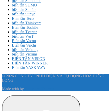
biến tần Sumitomo
biến tần SUMO
biến tần Sunfar
biến tần Sunye
Biến tần Teco
biến tần Thinkvert
Biến tần Toshiba
biến tần Tverter
biến tần V&T
Biến tần Vacon
Biến tần Veichi
biến tần Veikong
biến tần Vicruns
BIẾN TẦN VISION
BIẾN TẦN WINNER
Biến tần YASKAWA
© 2026 CÔNG TY TNHH ĐIỆN VÀ TỰ ĐỘNG HÓA HƯNG
LONG.
Made with
by
Graphene Themes
.