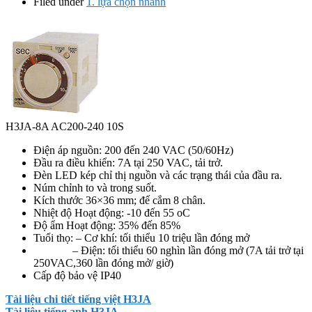
Filed under
1. lựa chọn nhanh
H3JA-8A AC200-240 10S
Điện áp nguồn: 200 đến 240 VAC (50/60Hz)
Đầu ra điều khiển: 7A tại 250 VAC, tải trở.
Đèn LED kép chỉ thị nguồn và các trạng thái của đầu ra.
Núm chỉnh to và trong suốt.
Kích thước 36×36 mm; đế cắm 8 chân.
Nhiệt độ Hoạt động: -10 đến 55 oC
Độ ẩm Hoạt động: 35% đến 85%
Tuổi thọ: – Cơ khí: tối thiểu 10 triệu lần đóng mở
– Điện: tối thiểu 60 nghìn lần đóng mở (7A tải trở tại
250VAC,360 lần đóng mở/ giờ)
Cấp độ bảo vệ IP40
Tài liệu chi tiết tiếng việt H3JA
Tài liệu tiếng anh H3JA