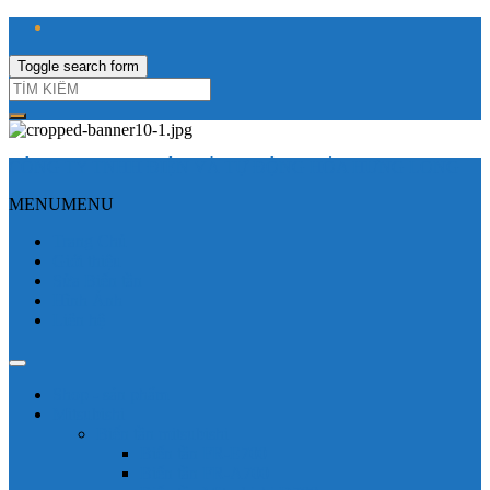
Toggle search form
CÔNG TY TNHH ĐIỆN VÀ TỰ ĐỘNG HÓA HƯNG LONG
MENU
MENU
Trang Chủ
Giới thiệu
Sửa Biến tần
Hình Ảnh
Liên hệ
Shop - sản phẩm
Mitsubishi
Biến tần mitsubishi
Biến tần FR-E700
Biến tần FR-A700