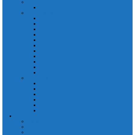
PLC Mitsubishi Micro
PLC Mitsubishi Anpha2
PLC Mitsubishi A
CPU A
Battery Memory A
CC-Link module A
Connector A
Input - Output unit A
Input Unit A
Main Base A
Module Analog A
Module Position A
Output Unit A
Temperature module A
Servo Mitsubishi
Servo Amplifier MR-J2S
Servo Motor MR-J2S
Servo Amplifier MR-J3
Servo Amplifier MR-J2S
Servo Motor MR-J2S
Servo Amplifier MR-J3
Keyence
Cảm biến vùng Keyence
Cảm biến Laser Keyence
Cảm biến màu Keyence