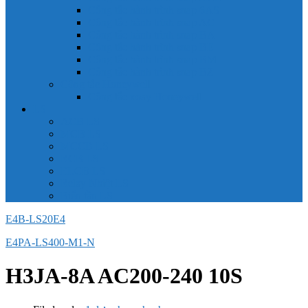
Công tắc hành trình snap 6AS
Công tắc hành trình snap AC
Công tắc hành trình snap BA
Công tắc hành trình snap BE
Công tắc hành trình snap BM
Công tắc hành trình snap BZ
Công tắc Honeywell
Công tắc xoay Honeywell
LS
ACB LS
MCB LS
MCCB LS
RCB LS
ELCB LS
Relay Nhiệt LS
Biến tần LS
E4B-LS20E4
E4PA-LS400-M1-N
H3JA-8A AC200-240 10S