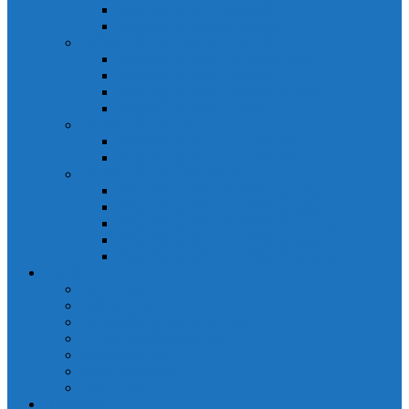
Đồng hồ đo A 3P MA2301
Đồng hồ đo Ampere MA302
ĐỒNG HỒ ĐO NĂNG LƯỢNG
Đồng hồ đo điện EM368 đa năng
Đồng hồ đo Kwh EM306C
Đồng hồ đo điện EM368-C đa năng
Đồng hồ đo Kwh EM306
ĐỒNG HỒ ĐO V-A-F
Đồng hồ đo: V – A – F VAF39
Đồng hồ đo: V – A – F VAF36
ĐỒNG HỒ ĐO ĐA NĂNG
Đồng hồ đo điện MFM374 đa năng
Đồng hồ đo điện MFM383 đa năng
Đồng hồ đo điện MFM383-C đa năng
Đồng hồ đo điện MFM384 đa năng
Đồng hồ đo điện MFM384-C đa năng
CHINT
ACB Chint
Biến áp Chint
Bộ chuyển nguồn ATS Chint
CB bảo vệ động cơ Chint
Contactor Chint
Rơ le nhiệt Chint
Timer Chint
Honeywell