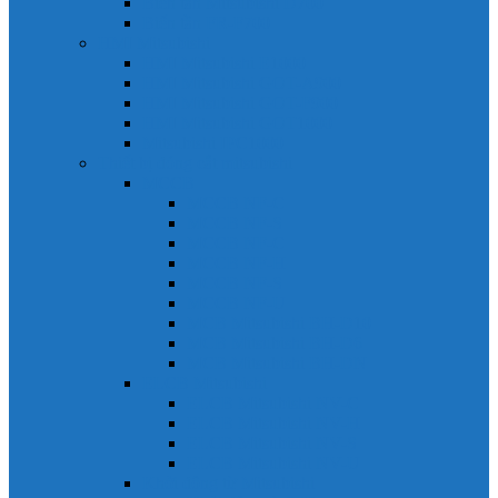
Biến tần Mitsubishi D700
Biến tần FR-F700
HMI Mitsubishi
HMI Mitsubishi E1000
HMI Mitsubishi GOT-A900
HMI Mitsubishi GOT-F900
HMI Mitsubishi GOT1000
Mitsubishi IPC1000
Thiết bị đóng cắt mitsubishi
MCCB
MCCB NF-C
MCCB NF-S
MCCB NF-C
MCCB NF-H
MCCB NF-S
MCCB NF-U
MCB Mitsubishi BH-D10
MCB Mitsubishi BH-D6
MCB Mitsubishi BH-DN
ELCB Mitsubishi
ELCB Mitsubishi NV-C
ELCB Mitsubishi NV-H
ELCB Mitsubishi NV-S
ELCB Mitsubishi NV-U
Khởi động từ Mitsubishi