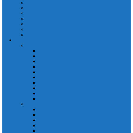
Cảm biến quang Keyence
Cảm biến sợi quang Keyence
Cảm biến tiệm cận Keyence
Cảm biến áp suất Keyence
Counter keyence
Cảm biến dòng chảy Keyence
Inductive Displacement Keyence
Đồng hồ Selec
Đồng hồ đo điện dạng LED
Đồng hồ đo Volt MV15
Đồng hồ đo Volt MV205 (72×72)
Đồng hồ đo Volt MV305 (96×96)
Đồng hồ đo Tần SốMF16 (48×96)
Đồng hồ đo Ampere MA202 (72×72)
Đồng hồ đo Ampere MA12
Đồng hồ đo Tần Số MA316
Đồng hồ CosPhi MP314
Đồng hồ CosPhi MP14
Đồng hồ đo Volt MF216
Đồng hồ đo điện hiển thị LCD
Đồng hồ đo Volt 3 pha MV2307
Đồng hồ đo Volt MV207
Đồng hồ đo Volt MV507
Đồng hồ đo Ampere MA201
Đồng hồ đo Ampere MA501