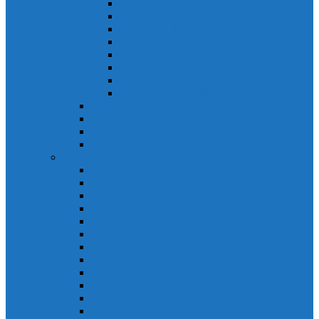
Khởi động từ S-N
Khởi động từ SD-N
Khởi động từ SL-2xN
Khởi động từ US-N
Khởi động từ VMC
Relay nhiệt Mitsubishi
Relay nhiệt Mitsubishi ET-N
Relay nhiệt Mitsubishi TH-N
ACB Mitsubishi AE-SW
RCBO Mitsubishi BV-DN
RCCB Mitsubishi BV-D
VCB Mitsubishi VPR
PLC Mitsubishi FX Series
PLC Mitsubishi FX1S
PLC Mitsubishi FX1N
PLC Mitsubishi FX2N
PLC Mitsubishi FX2NC
PLC Mitsubishi FX3G
PLC Mitsubishi FX3U
PLC Mitsubishi FX Special
PLC Mitsubishi FX Accessories
PLC Mitsubishi FX Extension
PLC Mitsubishi FX Communication
PLC Mitsubishi FX3UC
PLC Mitsubishi Modular