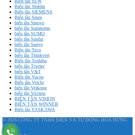
Biến tần SEW
Biến tần Shihlin
Biến tần SIEMENS
Biến tần Sinee
biến tần Sinovo
biến tần Sumitomo
biến tần SUMO
biến tần Sunfar
biến tần Sunye
Biến tần Teco
biến tần Thinkvert
Biến tần Toshiba
biến tần Tverter
biến tần V&T
Biến tần Vacon
Biến tần Veichi
biến tần Veikong
biến tần Vicruns
BIẾN TẦN VISION
BIẾN TẦN WINNER
Biến tần YASKAWA
© 2026 CÔNG TY TNHH ĐIỆN VÀ TỰ ĐỘNG HÓA HƯNG
LONG.