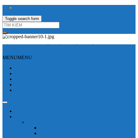
Toggle search form
CÔNG TY TNHH ĐIỆN VÀ TỰ ĐỘNG HÓA HƯNG LONG
MENU
MENU
Trang Chủ
Giới thiệu
Sửa Biến tần
Hình Ảnh
Liên hệ
Shop - sản phẩm
Mitsubishi
Biến tần mitsubishi
Biến tần FR-E700
Biến tần FR-A700