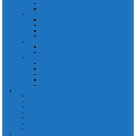
Đồng hồ đo A 3P MA2301
Đồng hồ đo Ampere MA302
ĐỒNG HỒ ĐO NĂNG LƯỢNG
Đồng hồ đo điện EM368 đa năng
Đồng hồ đo Kwh EM306C
Đồng hồ đo điện EM368-C đa năng
Đồng hồ đo Kwh EM306
ĐỒNG HỒ ĐO V-A-F
Đồng hồ đo: V – A – F VAF39
Đồng hồ đo: V – A – F VAF36
ĐỒNG HỒ ĐO ĐA NĂNG
Đồng hồ đo điện MFM374 đa năng
Đồng hồ đo điện MFM383 đa năng
Đồng hồ đo điện MFM383-C đa năng
Đồng hồ đo điện MFM384 đa năng
Đồng hồ đo điện MFM384-C đa năng
CHINT
ACB Chint
Biến áp Chint
Bộ chuyển nguồn ATS Chint
CB bảo vệ động cơ Chint
Contactor Chint
Rơ le nhiệt Chint
Timer Chint
Honeywell