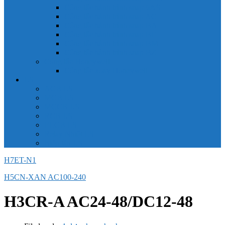
Công tắc hành trình snap 6AS
Công tắc hành trình snap AC
Công tắc hành trình snap BA
Công tắc hành trình snap BE
Công tắc hành trình snap BM
Công tắc hành trình snap BZ
Công tắc Honeywell
Công tắc xoay Honeywell
LS
ACB LS
MCB LS
MCCB LS
RCB LS
ELCB LS
Relay Nhiệt LS
Biến tần LS
H7ET-N1
H5CN-XAN AC100-240
H3CR-A AC24-48/DC12-48