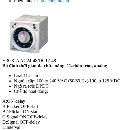
Filed under
1. lựa chọn nhanh
H3CR-A AC24-48/DC12-48
Bộ định thời gian đa chức năng, 11-chân tròn, analog
Loại 11-chân
Nguồn cấp: 100 to 240 VAC (50/60 Hz)/100 to 125 VDC
Ngõ ra rơle DPDT
Chế độ hoạt động:
A:ON-delay
B:Flicker OFF start
B2:Flicker ON start
C:Signal ON/OFF-delay
D:Signal OFF-delay
E:Interval