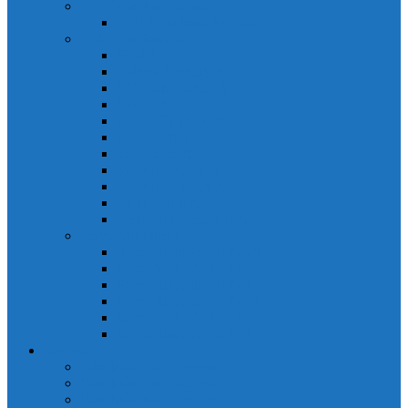
PLC Mitsubishi Micro
PLC Mitsubishi Anpha2
PLC Mitsubishi A
CPU A
Battery Memory A
CC-Link module A
Connector A
Input - Output unit A
Input Unit A
Main Base A
Module Analog A
Module Position A
Output Unit A
Temperature module A
Servo Mitsubishi
Servo Amplifier MR-J2S
Servo Motor MR-J2S
Servo Amplifier MR-J3
Servo Amplifier MR-J2S
Servo Motor MR-J2S
Servo Amplifier MR-J3
Keyence
Cảm biến vùng Keyence
Cảm biến Laser Keyence
Cảm biến màu Keyence