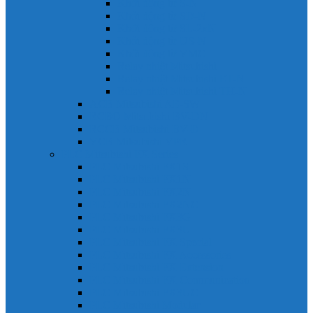
Khởi động từ S-N
Khởi động từ SD-N
Khởi động từ SL-2xN
Khởi động từ US-N
Khởi động từ VMC
Relay nhiệt Mitsubishi
Relay nhiệt Mitsubishi ET-N
Relay nhiệt Mitsubishi TH-N
ACB Mitsubishi AE-SW
RCBO Mitsubishi BV-DN
RCCB Mitsubishi BV-D
VCB Mitsubishi VPR
PLC Mitsubishi FX Series
PLC Mitsubishi FX1S
PLC Mitsubishi FX1N
PLC Mitsubishi FX2N
PLC Mitsubishi FX2NC
PLC Mitsubishi FX3G
PLC Mitsubishi FX3U
PLC Mitsubishi FX Special
PLC Mitsubishi FX Accessories
PLC Mitsubishi FX Extension
PLC Mitsubishi FX Communication
PLC Mitsubishi FX3UC
PLC Mitsubishi Modular