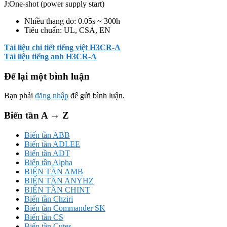
J:One-shot (power supply start)
Nhiều thang đo: 0.05s ~ 300h
Tiêu chuẩn: UL, CSA, EN
Tài liệu chi tiết tiếng việt H3CR-A
Tài liệu tiếng anh H3CR-A
Để lại một bình luận
Bạn phải
đăng nhập
để gửi bình luận.
Biến tần A → Z
Biến tần ABB
Biến tần ADLEE
Biến tần ADT
Biến tần Alpha
BIẾN TẦN AMB
BIẾN TẦN ANYHZ
BIẾN TẦN CHINT
Biến tần Chziri
Biến tần Commander SK
Biến tần CS
Biến tần Cutes