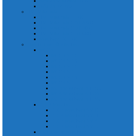
Biến tần Mitsubishi D700
Biến tần FR-F700
HMI Mitsubishi
HMI Mitsubishi E1000
HMI Mitsubishi GOT-A900
HMI Mitsubishi GOT-F900
HMI Mitsubishi GOT1000
Mitsubishi IPC1000
Thiết bị đóng cắt mitsubishi
MCCB
MCCB NF-C
MCCB NF-S
MCCB NF-C
MCCB NF-H
MCCB NF-S
MCCB NF-U
MCB Mitsubishi BH-D10
MCB Mitsubishi BH-D6
MCB Mitsubishi BH-DN
ELCB Mitsubishi
ELCB Mitsubishi NV-C
ELCB Mitsubishi NV-H
ELCB Mitsubishi NV-S
ELCB Mitsubishi NV-U
Khởi động từ Mitsubishi