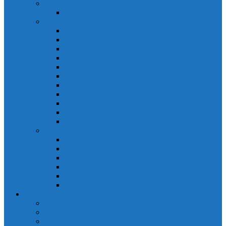
PLC Mitsubishi Micro
PLC Mitsubishi Anpha2
PLC Mitsubishi A
CPU A
Battery Memory A
CC-Link module A
Connector A
Input - Output unit A
Input Unit A
Main Base A
Module Analog A
Module Position A
Output Unit A
Temperature module A
Servo Mitsubishi
Servo Amplifier MR-J2S
Servo Motor MR-J2S
Servo Amplifier MR-J3
Servo Amplifier MR-J2S
Servo Motor MR-J2S
Servo Amplifier MR-J3
Keyence
Cảm biến vùng Keyence
Cảm biến Laser Keyence
Cảm biến màu Keyence