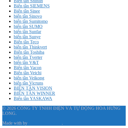
Biến tần Shihlin
Biến tần SIEMENS
Biến tần Sinee
biến tần Sinovo
biến tần Sumitomo
biến tần SUMO
biến tần Sunfar
biến tần Sunye
Biến tần Teco
biến tần Thinkvert
Biến tần Toshiba
biến tần Tverter
biến tần V&T
Biến tần Vacon
Biến tần Veichi
biến tần Veikong
biến tần Vicruns
BIẾN TẦN VISION
BIẾN TẦN WINNER
Biến tần YASKAWA
© 2026 CÔNG TY TNHH ĐIỆN VÀ TỰ ĐỘNG HÓA HƯNG
LONG.
Made with
by
Graphene Themes
.