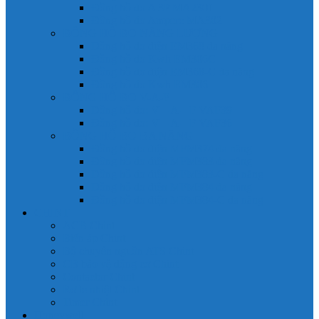
Đồng hồ đo A 3P MA2301
Đồng hồ đo Ampere MA302
ĐỒNG HỒ ĐO NĂNG LƯỢNG
Đồng hồ đo điện EM368 đa năng
Đồng hồ đo Kwh EM306C
Đồng hồ đo điện EM368-C đa năng
Đồng hồ đo Kwh EM306
ĐỒNG HỒ ĐO V-A-F
Đồng hồ đo: V – A – F VAF39
Đồng hồ đo: V – A – F VAF36
ĐỒNG HỒ ĐO ĐA NĂNG
Đồng hồ đo điện MFM374 đa năng
Đồng hồ đo điện MFM383 đa năng
Đồng hồ đo điện MFM383-C đa năng
Đồng hồ đo điện MFM384 đa năng
Đồng hồ đo điện MFM384-C đa năng
CHINT
ACB Chint
Biến áp Chint
Bộ chuyển nguồn ATS Chint
CB bảo vệ động cơ Chint
Contactor Chint
Rơ le nhiệt Chint
Timer Chint
Honeywell