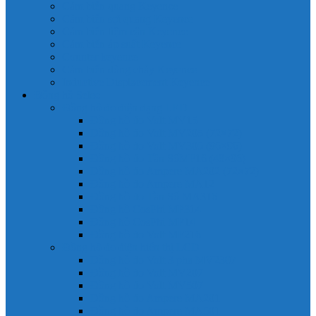
Cảm biến quang Keyence
Cảm biến sợi quang Keyence
Cảm biến tiệm cận Keyence
Cảm biến áp suất Keyence
Counter keyence
Cảm biến dòng chảy Keyence
Inductive Displacement Keyence
Đồng hồ Selec
Đồng hồ đo điện dạng LED
Đồng hồ đo Volt MV15
Đồng hồ đo Volt MV205 (72×72)
Đồng hồ đo Volt MV305 (96×96)
Đồng hồ đo Tần SốMF16 (48×96)
Đồng hồ đo Ampere MA202 (72×72)
Đồng hồ đo Ampere MA12
Đồng hồ đo Tần Số MA316
Đồng hồ CosPhi MP314
Đồng hồ CosPhi MP14
Đồng hồ đo Volt MF216
Đồng hồ đo điện hiển thị LCD
Đồng hồ đo Volt 3 pha MV2307
Đồng hồ đo Volt MV207
Đồng hồ đo Volt MV507
Đồng hồ đo Ampere MA201
Đồng hồ đo Ampere MA501