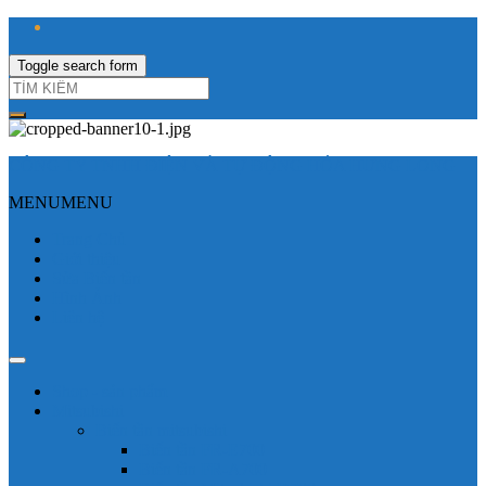
Toggle search form
CÔNG TY TNHH ĐIỆN VÀ TỰ ĐỘNG HÓA HƯNG LONG
MENU
MENU
Trang Chủ
Giới thiệu
Sửa Biến tần
Hình Ảnh
Liên hệ
Shop - sản phẩm
Mitsubishi
Biến tần mitsubishi
Biến tần FR-E700
Biến tần FR-A700